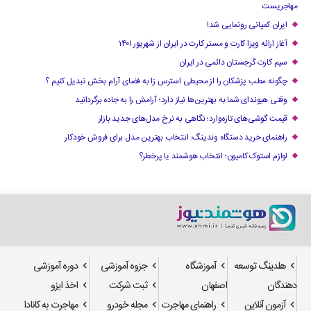
مهاجریست
ایران کمپانی رونمایی شد!
آغاز ارائه ویزا کارت و مستر کارت در ایران از شهریور ۱۴۰۱
سیم کارت گرجستان دائمی در ایران
چگونه مطب پزشکان را از محیطی استرس زا به فضای آرام بخش تبدیل کنیم ؟
وقتی هیوندای شما به بهترین‌ها نیاز دارد؛ آرامش را به جاده برگردانید
قیمت گوشی‌های تازه‌وارد؛ نگاهی به نرخ مدل‌های جدید بازار
راهنمای خرید دستگاه وندینگ: انتخاب بهترین مدل برای فروش خودکار
لوازم استوک کامیون؛ انتخاب هوشمند یا پرخطر؟
هلدینگ توسعه
آموزشگاه
جزوه آموزشی
دوره آموزشی
دهندگان
اصفهان
ثبت شرکت
اخذ ایزو
آزمون آنلاین
راهنمای مهاجرت
مجله خودرو
مهاجرت به کانادا