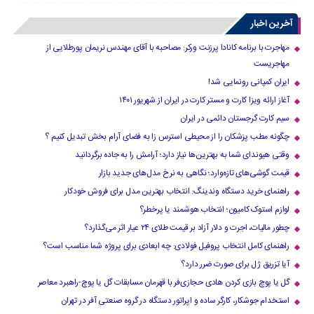
آخرین اخبار
مهاجرت با برنامه کانادا پرزنت ورکر: مصاحبه با آقای مهندس نریمان پورطلایی از
مهاجریست
ایران کمپانی رونمایی شد!
آغاز ارائه ویزا کارت و مستر کارت در ایران از شهریور ۱۴۰۱
سیم کارت گرجستان دائمی در ایران
چگونه مطب پزشکان را از محیطی استرس زا به فضای آرام بخش تبدیل کنیم ؟
وقتی هیوندای شما به بهترین‌ها نیاز دارد؛ آرامش را به جاده برگردانید
قیمت گوشی‌های تازه‌وارد؛ نگاهی به نرخ مدل‌های جدید بازار
راهنمای خرید دستگاه وندینگ: انتخاب بهترین مدل برای فروش خودکار
لوازم استوک کامیون؛ انتخاب هوشمند یا پرخطر؟
چطور مالیات، اجرت و دلار آزاد بر قیمت طلای ۲۴ عیار اثر می‌گذارد؟
راهنمای کامل انتخاب پروفیل فولادی: چه ابعادی برای پروژه شما مناسب است؟
آیا تزریق ژل برای صورت ضرر دارد​؟
گل یا پوچ بازی کردن هادی حجازی‌فر با قهرمان مسابقات گل یا پوچ-راهبرد معاصر
استخدام جوشکار، کارگر ساده و اپراتور دستگاه در گروه صنعتی آفر در تهران