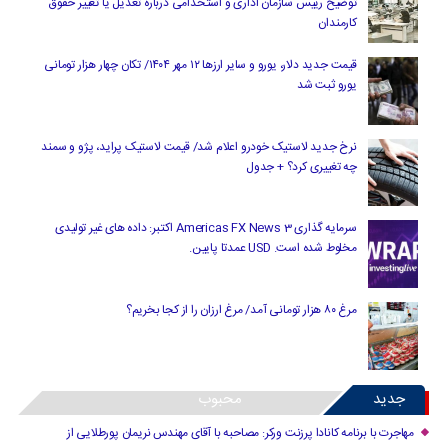
توضیح رییس سازمان اداری و استخدامی درباره تعدیل یا تغییر حقوق
کارمندان
قیمت جدید دلار، یورو و سایر ارزها ۱۲ مهر ۱۴۰۴/ تکان چهار هزار تومانی
یورو ثبت شد
نرخ جدید لاستیک خودرو اعلام شد/ قیمت لاستیک پراید، پژو و سمند
چه تغییری کرد؟ + جدول
سرمایه گذاری Americas FX News 3 اکتبر: داده های غیر تولیدی
مخلوط شده است. USD عمدتا پایین.
مرغ ۸۰ هزار تومانی آمد/ مرغ ارزان را از کجا بخریم؟
جدید
محبوب
مهاجرت با برنامه کانادا پرزنت ورکر: مصاحبه با آقای مهندس نریمان پورطلایی از