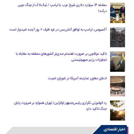
معامله ۱۴ میلیارد دلاری شیخ عرب با ترامپ / تیک‌تاک از چنگ چین
درآمد!
آکسیوس: ترامپ به توافق آتش‌بس در غزه ظرف ۲ روز آینده امیدوار است
تاکید عراقچی بر ضرورت اهتمام جدی‌تر کشورهای منطقه به مقابله با
تجاوزات رژیم صهیونیستی
ادعای معاون نماینده آمریکا در شورای امنیت
رد اتهام‌زنی تکراری رئیس‌جمهور اوکراین/ تهران همواره بر ضرورت پایان
جنگ تاکید دارد
اخبار اقتصادی