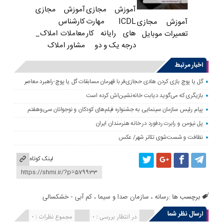
آموزش مجازی
آموزش مجازی
ICDL مهارت
کارشناس
آموزش مجازی
های رایانه کار
معاملات املاک_
تعمیرات موبایل
درجه یک و دو
مشاور املاک
اخبار مرتبط
گل یا پوچ بازی کردن هادی حجازی‌فر با قهرمان مسابقات گل یا پوچ-راهبرد معاصر
بازیگری که می‌گوید دیابت خانه‌نشین‌اش کرده است
پیام رئیس سازمان سینمایی به جشنواره فیلم‌های کودکان و نوجوانان سی‌وهفتم
پل نیومن و رابرت ردفورد در خانه هنرمندان ایران
نظافت و شست‌شوی تئاتر شهر/ عکس
لینک کوتاه
برچسب ها :
رسانه
،
سازمان صدا و سیما
،
کم آبی - خشکسالی
ارسال نظر شما
انتشار یافته : 0
در انتظار بررسی : 0
مجموع نظرات : 0