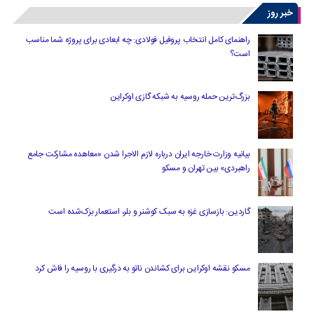
خبر روز
راهنمای کامل انتخاب پروفیل فولادی: چه ابعادی برای پروژه شما مناسب
است؟
بزرگ‌ترین حمله روسیه به شبکه گازی اوکراین
بیانیه وزارت خارجه ایران درباره لازم‌ الاجرا شدن «معاهده مشارکت جامع
راهبردی» بین تهران و مسکو
گاردین: بازسازی غزه به سبک کوشنر و بلر، استعمار بزک‌شده است
مسکو نقشه اوکراین برای کشاندن ناتو به درگیری با روسیه را فاش کرد