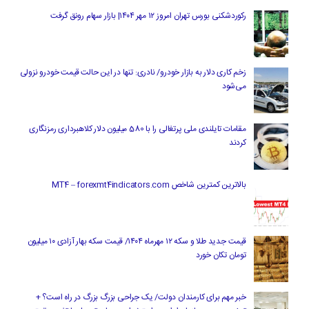
رکوردشکنی بورس تهران امروز ۱۲ مهر ۱۴۰۴| بازار سهام رونق گرفت
زخم کاری دلار به بازار خودرو/ نادری: تنها در این حالت قیمت خودرو نزولی
می‌شود
مقامات تایلندی ملی پرتغالی را با 580 میلیون دلار کلاهبرداری رمزنگاری
کردند
بالاترین کمترین شاخص MT4 – forexmt4indicators.com
قیمت جدید طلا و سکه ۱۲ مهرماه ۱۴۰۴/ قیمت سکه بهار آزادی ۱۰ میلیون
تومان تکان خورد
خبر مهم برای کارمندان دولت/ یک جراحی بزرگ بزرگ در راه است؟ +