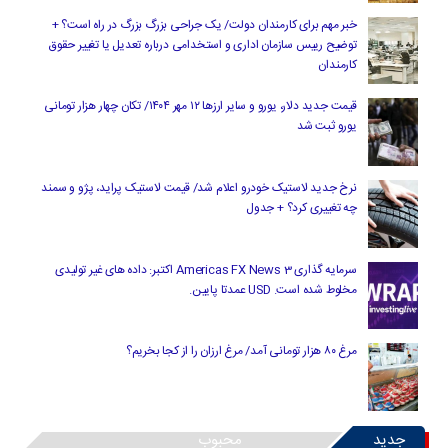
خبر مهم برای کارمندان دولت/ یک جراحی بزرگ بزرگ در راه است؟ +
توضیح رییس سازمان اداری و استخدامی درباره تعدیل یا تغییر حقوق
کارمندان
قیمت جدید دلار، یورو و سایر ارزها ۱۲ مهر ۱۴۰۴/ تکان چهار هزار تومانی
یورو ثبت شد
نرخ جدید لاستیک خودرو اعلام شد/ قیمت لاستیک پراید، پژو و سمند
چه تغییری کرد؟ + جدول
سرمایه گذاری Americas FX News 3 اکتبر: داده های غیر تولیدی
مخلوط شده است. USD عمدتا پایین.
مرغ ۸۰ هزار تومانی آمد/ مرغ ارزان را از کجا بخریم؟
جدید
محبوب