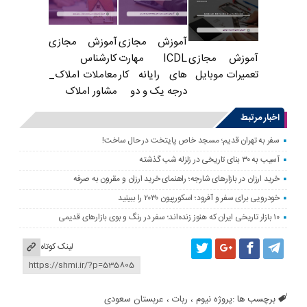
آموزش مجازی
آموزش مجازی
ICDL مهارت
کارشناس
آموزش مجازی
های رایانه کار
معاملات املاک_
تعمیرات موبایل
درجه یک و دو
مشاور املاک
اخبار مرتبط
سفر به تهران قدیم؛ مسجد خاص پایتخت در حال ساخت!
آسیب به ۳۰ بنای تاریخی در زلزله شب گذشته
خرید ارزان در بازارهای شارجه؛ راهنمای خرید ارزان و مقرون به صرفه
خودرویی برای سفر و آفرود؛ اسکورپیون ۲۰۳۰ را ببینید
۱۰ بازار تاریخی ایران که هنوز زنده‌اند؛ سفر در رنگ و بوی بازارهای قدیمی
لینک کوتاه
برچسب ها :
پروژه نیوم
،
ربات
،
عربستان سعودی