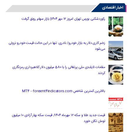
اخبار اقتصادی
رکوردشکنی بورس تهران امروز ۱۲ مهر ۱۴۰۴| بازار سهام رونق گرفت
زخم کاری دلار به بازار خودرو/ نادری: تنها در این حالت قیمت خودرو نزولی
می‌شود
مقامات تایلندی ملی پرتغالی را با 580 میلیون دلار کلاهبرداری رمزنگاری
کردند
بالاترین کمترین شاخص MT4 – forexmt4indicators.com
قیمت جدید طلا و سکه ۱۲ مهرماه ۱۴۰۴/ قیمت سکه بهار آزادی ۱۰ میلیون
تومان تکان خورد