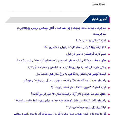
می‌نویسم.
آخرین اخبار
مهاجرت با برنامه کانادا پرزنت ورکر: مصاحبه با آقای مهندس نریمان پورطلایی از
مهاجریست
ایران کمپانی رونمایی شد!
آغاز ارائه ویزا کارت و مستر کارت در ایران از شهریور ۱۴۰۱
سیم کارت گرجستان دائمی در ایران
چگونه مطب پزشکان را از محیطی استرس زا به فضای آرام بخش تبدیل کنیم ؟
وقتی هیوندای شما به بهترین‌ها نیاز دارد؛ آرامش را به جاده برگردانید
قیمت گوشی‌های تازه‌وارد؛ نگاهی به نرخ مدل‌های جدید بازار
راهنمای خرید دستگاه وندینگ: انتخاب بهترین مدل برای فروش خودکار
لوازم استوک کامیون؛ انتخاب هوشمند یا پرخطر؟
چطور مالیات، اجرت و دلار آزاد بر قیمت طلای ۲۴ عیار اثر می‌گذارد؟
راهنمای کامل انتخاب پروفیل فولادی: چه ابعادی برای پروژه شما مناسب است؟
آیا تزریق ژل برای صورت ضرر دارد​؟
گل یا پوچ بازی کردن هادی حجازی‌فر با قهرمان مسابقات گل یا پوچ-راهبرد معاصر