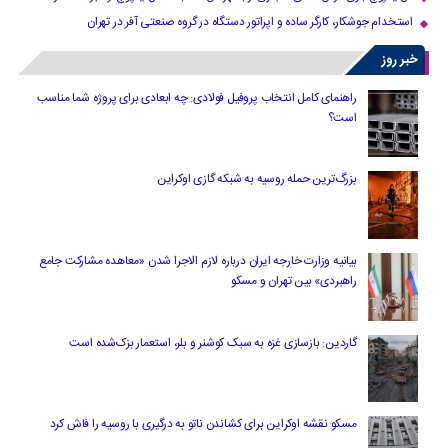
استخدام جوشکار، کارگر ساده و اپراتور دستگاه در گروه صنعتی آفر در تهران
خبر روز
راهنمای کامل انتخاب پروفیل فولادی: چه ابعادی برای پروژه شما مناسب
است؟
بزرگ‌ترین حمله روسیه به شبکه گازی اوکراین
بیانیه وزارت خارجه ایران درباره لازم‌ الاجرا شدن «معاهده مشارکت جامع
راهبردی» بین تهران و مسکو
گاردین: بازسازی غزه به سبک کوشنر و بلر، استعمار بزک‌شده است
مسکو نقشه اوکراین برای کشاندن ناتو به درگیری با روسیه را فاش کرد