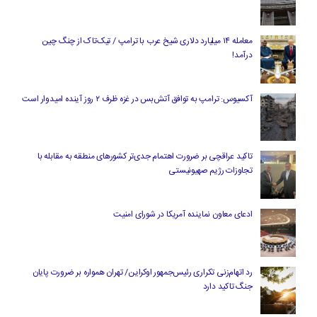
معامله ۱۴ میلیارد دلاری شیخ عرب با ترامپ / تیک‌تاک از چنگ چین
درآمد!
آکسیوس: ترامپ به توافق آتش‌بس در غزه ظرف ۲ روز آینده امیدوار است
تاکید عراقچی بر ضرورت اهتمام جدی‌تر کشورهای منطقه به مقابله با
تجاوزات رژیم صهیونیستی
ادعای معاون نماینده آمریکا در شورای امنیت
رد اتهام‌زنی تکراری رئیس‌جمهور اوکراین/ تهران همواره بر ضرورت پایان
جنگ تاکید دارد