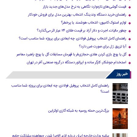
قیمت گوشی‌های تازه‌وارد؛ نگاهی به نرخ مدل‌های جدید بازار
راهنمای خرید دستگاه وندینگ: انتخاب بهترین مدل برای فروش خودکار
لوازم استوک کامیون؛ انتخاب هوشمند یا پرخطر؟
چطور مالیات، اجرت و دلار آزاد بر قیمت طلای ۲۴ عیار اثر می‌گذارد؟
راهنمای کامل انتخاب پروفیل فولادی: چه ابعادی برای پروژه شما مناسب است؟
آیا تزریق ژل برای صورت ضرر دارد​؟
گل یا پوچ بازی کردن هادی حجازی‌فر با قهرمان مسابقات گل یا پوچ-راهبرد معاصر
استخدام جوشکار، کارگر ساده و اپراتور دستگاه در گروه صنعتی آفر در تهران
خبر روز
راهنمای کامل انتخاب پروفیل فولادی: چه ابعادی برای پروژه شما مناسب
است؟
بزرگ‌ترین حمله روسیه به شبکه گازی اوکراین
بیانیه وزارت خارجه ایران درباره لازم‌ الاجرا شدن «معاهده مشارکت جامع