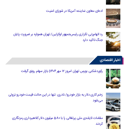
ادعای معاون نماینده آمریکا در شورای امنیت
رد اتهام‌زنی تکراری رئیس‌جمهور اوکراین/ تهران همواره بر ضرورت پایان
جنگ تاکید دارد
اخبار اقتصادی
رکوردشکنی بورس تهران امروز ۱۲ مهر ۱۴۰۴| بازار سهام رونق گرفت
زخم کاری دلار به بازار خودرو/ نادری: تنها در این حالت قیمت خودرو نزولی
می‌شود
مقامات تایلندی ملی پرتغالی را با 580 میلیون دلار کلاهبرداری رمزنگاری
کردند