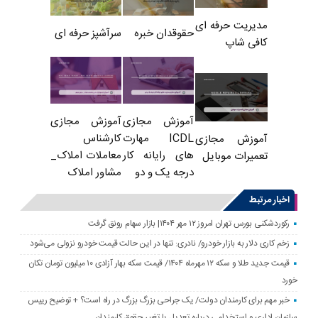
مدیریت حرفه ای
حقوقدان خبره
سرآشپز حرفه ای
کافی شاپ
آموزش مجازی
آموزش مجازی
ICDL مهارت
کارشناس
آموزش مجازی
های رایانه کار
معاملات املاک_
تعمیرات موبایل
درجه یک و دو
مشاور املاک
اخبار مرتبط
رکوردشکنی بورس تهران امروز ۱۲ مهر ۱۴۰۴| بازار سهام رونق گرفت
زخم کاری دلار به بازار خودرو/ نادری: تنها در این حالت قیمت خودرو نزولی می‌شود
قیمت جدید طلا و سکه ۱۲ مهرماه ۱۴۰۴/ قیمت سکه بهار آزادی ۱۰ میلیون تومان تکان
خورد
خبر مهم برای کارمندان دولت/ یک جراحی بزرگ بزرگ در راه است؟ + توضیح رییس
سازمان اداری و استخدامی درباره تعدیل یا تغییر حقوق کارمندان