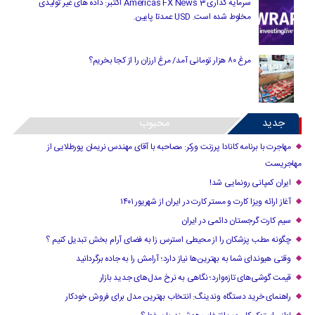
سرمایه گذاری Americas FX News 3 اکتبر: داده های غیر تولیدی
مخلوط شده است. USD عمدتا پایین.
مرغ ۸۰ هزار تومانی آمد/ مرغ ارزان را از کجا بخریم؟
جدید
محبوب
مهاجرت با برنامه کانادا پرزنت ورکر: مصاحبه با آقای مهندس نریمان پورطلایی از
مهاجریست
ایران کمپانی رونمایی شد!
آغاز ارائه ویزا کارت و مستر کارت در ایران از شهریور ۱۴۰۱
سیم کارت گرجستان دائمی در ایران
چگونه مطب پزشکان را از محیطی استرس زا به فضای آرام بخش تبدیل کنیم ؟
وقتی هیوندای شما به بهترین‌ها نیاز دارد؛ آرامش را به جاده برگردانید
قیمت گوشی‌های تازه‌وارد؛ نگاهی به نرخ مدل‌های جدید بازار
راهنمای خرید دستگاه وندینگ: انتخاب بهترین مدل برای فروش خودکار