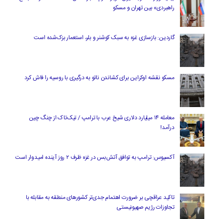
راهبردی» بین تهران و مسکو
گاردین: بازسازی غزه به سبک کوشنر و بلر، استعمار بزک‌شده است
مسکو نقشه اوکراین برای کشاندن ناتو به درگیری با روسیه را فاش کرد
معامله ۱۴ میلیارد دلاری شیخ عرب با ترامپ / تیک‌تاک از چنگ چین
درآمد!
آکسیوس: ترامپ به توافق آتش‌بس در غزه ظرف ۲ روز آینده امیدوار است
تاکید عراقچی بر ضرورت اهتمام جدی‌تر کشورهای منطقه به مقابله با
تجاوزات رژیم صهیونیستی