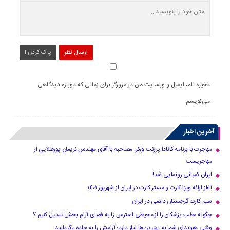
ارسال نظر
پاک کردن !
ذخیره نام، ایمیل و وبسایت من در مرورگر برای زمانی که دوباره دیدگاهی
می‌نویسم.
آخرین اخبار
مهاجرت با برنامه کانادا پرزنت ورکر: مصاحبه با آقای مهندس نریمان پورطلایی از
مهاجریست
ایران کمپانی رونمایی شد!
آغاز ارائه ویزا کارت و مستر کارت در ایران از شهریور ۱۴۰۱
سیم کارت گرجستان دائمی در ایران
چگونه مطب پزشکان را از محیطی استرس زا به فضای آرام بخش تبدیل کنیم ؟
وقتی هیوندای شما به بهترین‌ها نیاز دارد؛ آرامش را به جاده برگردانید