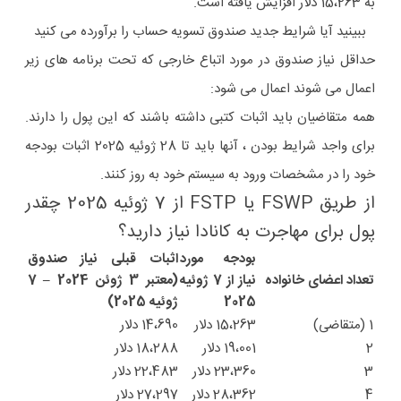
به 15،263 دلار افزایش یافته است.
ببینید آیا شرایط جدید صندوق تسویه حساب را برآورده می کنید
حداقل نیاز صندوق در مورد اتباع خارجی که تحت برنامه های زیر
اعمال می شوند اعمال می شود:
همه متقاضیان باید اثبات کتبی داشته باشند که این پول را دارند.
برای واجد شرایط بودن ، آنها باید تا 28 ژوئیه 2025 اثبات بودجه
خود را در مشخصات ورود به سیستم خود به روز کنند.
از طریق FSWP یا FSTP از 7 ژوئیه 2025 چقدر
پول برای مهاجرت به کانادا نیاز دارید؟
بودجه مورد
اثبات قبلی نیاز صندوق
تعداد اعضای خانواده
نیاز از 7 ژوئیه
(معتبر 3 ژوئن 2024 – 7
2025
ژوئیه 2025)
1 (متقاضی)
15،263 دلار
14،690 دلار
2
19،001 دلار
18،288 دلار
3
23،360 دلار
22،483 دلار
4
28،362 دلار
27،297 دلار