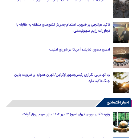
تاکید عراقچی بر ضرورت اهتمام جدی‌تر کشورهای منطقه به مقابله با
تجاوزات رژیم صهیونیستی
ادعای معاون نماینده آمریکا در شورای امنیت
رد اتهام‌زنی تکراری رئیس‌جمهور اوکراین/ تهران همواره بر ضرورت پایان
جنگ تاکید دارد
اخبار اقتصادی
رکوردشکنی بورس تهران امروز ۱۲ مهر ۱۴۰۴| بازار سهام رونق گرفت