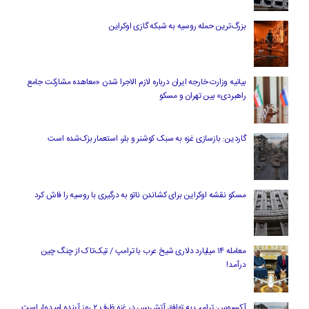
بزرگ‌ترین حمله روسیه به شبکه گازی اوکراین
بیانیه وزارت خارجه ایران درباره لازم‌ الاجرا شدن «معاهده مشارکت جامع
راهبردی» بین تهران و مسکو
گاردین: بازسازی غزه به سبک کوشنر و بلر، استعمار بزک‌شده است
مسکو نقشه اوکراین برای کشاندن ناتو به درگیری با روسیه را فاش کرد
معامله ۱۴ میلیارد دلاری شیخ عرب با ترامپ / تیک‌تاک از چنگ چین
درآمد!
آکسیوس: ترامپ به توافق آتش‌بس در غزه ظرف ۲ روز آینده امیدوار است