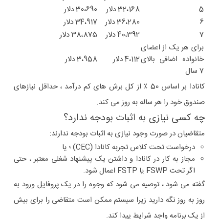
5
32،168 دلار
30،690 دلار
6
36،280 دلار
34،917 دلار
7
40،392 دلار
38،875 دلار
برای هر یک از اعضای
خانواده اضافی بالای
4،112 دلار
3،958 دلار
7 سال
کانادا بر اساس 50 ٪ از کل برش های کم درآمد ، حداقل نیازهای
صندوق خود را هر ساله به روز می کند.
چه کسی نیازی به اثبات بودجه ندارد؟
متقاضیان در صورت وجود نیازی به اثبات بودجه ندارند:
درخواست تحت کلاس تجربه کانادا (CEC) ؛ یا
مجاز به کار در کانادا و داشتن یک پیشنهاد شغلی معتبر ، حتی
اگر تحت FSWP یا FSTP اعمال شود.
گفته می شود ، توصیه می شود که وجوه را در یک پروفایل ورود به
روز به روز نگه دارید زیرا سیستم ممکن است متقاضی را برای بیش
از یک برنامه واجد شرایط پیدا کند.