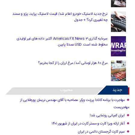
نرخ جدید لاستیک خودرو اعلام شد/ قیمت لاستیک پراید، پژو و سمند
چه تغییری کرد؟ + جدول
سرمایه گذاری Americas FX News 3 اکتبر: داده های غیر تولیدی
مخلوط شده است. USD عمدتا پایین.
مرغ ۸۰ هزار تومانی آمد/ مرغ ارزان را از کجا بخریم؟
جدید
محبوب
مهاجرت با برنامه کانادا پرزنت ورکر: مصاحبه با آقای مهندس نریمان پورطلایی از
مهاجریست
ایران کمپانی رونمایی شد!
آغاز ارائه ویزا کارت و مستر کارت در ایران از شهریور ۱۴۰۱
سیم کارت گرجستان دائمی در ایران