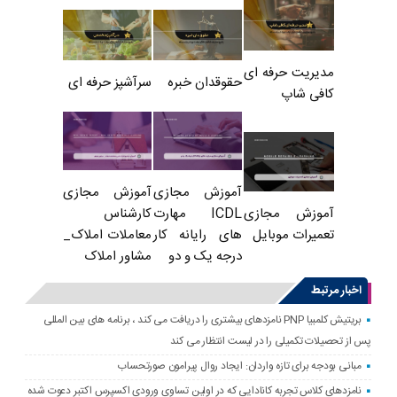
مدیریت حرفه ای
حقوقدان خبره
سرآشپز حرفه ای
کافی شاپ
آموزش مجازی
آموزش مجازی
ICDL مهارت
کارشناس
آموزش مجازی
های رایانه کار
معاملات املاک_
تعمیرات موبایل
درجه یک و دو
مشاور املاک
اخبار مرتبط
بریتیش کلمبیا PNP نامزدهای بیشتری را دریافت می کند ، برنامه های بین المللی
پس از تحصیلات تکمیلی را در لیست انتظار می کند
مبانی بودجه برای تازه واردان: ایجاد روال پیرامون صورتحساب
نامزدهای کلاس تجربه کانادایی که در اولین تساوی ورودی اکسپرس اکتبر دعوت شده