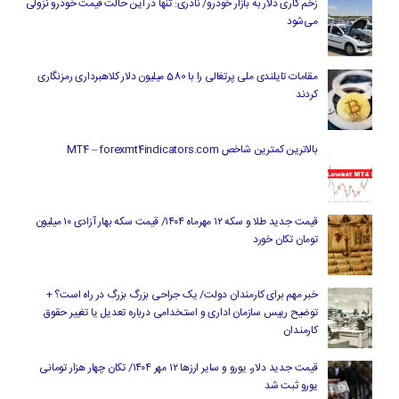
زخم کاری دلار به بازار خودرو/ نادری: تنها در این حالت قیمت خودرو نزولی
می‌شود
مقامات تایلندی ملی پرتغالی را با 580 میلیون دلار کلاهبرداری رمزنگاری
کردند
بالاترین کمترین شاخص MT4 – forexmt4indicators.com
قیمت جدید طلا و سکه ۱۲ مهرماه ۱۴۰۴/ قیمت سکه بهار آزادی ۱۰ میلیون
تومان تکان خورد
خبر مهم برای کارمندان دولت/ یک جراحی بزرگ بزرگ در راه است؟ +
توضیح رییس سازمان اداری و استخدامی درباره تعدیل یا تغییر حقوق
کارمندان
قیمت جدید دلار، یورو و سایر ارزها ۱۲ مهر ۱۴۰۴/ تکان چهار هزار تومانی
یورو ثبت شد