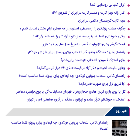
ایران کمپانی رونمایی شد!
آغاز ارائه ویزا کارت و مستر کارت در ایران از شهریور ۱۴۰۱
سیم کارت گرجستان دائمی در ایران
چگونه مطب پزشکان را از محیطی استرس زا به فضای آرام بخش تبدیل کنیم ؟
وقتی هیوندای شما به بهترین‌ها نیاز دارد؛ آرامش را به جاده برگردانید
قیمت گوشی‌های تازه‌وارد؛ نگاهی به نرخ مدل‌های جدید بازار
راهنمای خرید دستگاه وندینگ: انتخاب بهترین مدل برای فروش خودکار
لوازم استوک کامیون؛ انتخاب هوشمند یا پرخطر؟
چطور مالیات، اجرت و دلار آزاد بر قیمت طلای ۲۴ عیار اثر می‌گذارد؟
راهنمای کامل انتخاب پروفیل فولادی: چه ابعادی برای پروژه شما مناسب است؟
آیا تزریق ژل برای صورت ضرر دارد​؟
گل یا پوچ بازی کردن هادی حجازی‌فر با قهرمان مسابقات گل یا پوچ-راهبرد معاصر
استخدام جوشکار، کارگر ساده و اپراتور دستگاه در گروه صنعتی آفر در تهران
خبر روز
راهنمای کامل انتخاب پروفیل فولادی: چه ابعادی برای پروژه شما مناسب
است؟