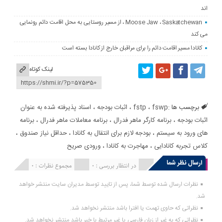
اند
Moose Jaw ، Saskatchewan ، از مسیر روستایی به محل اقامت دائم رونمایی
می کند
کانادا مسیر اقامت دائم را برای مراقبان خارج از کانادا بسته است
لینک کوتاه
برچسب ها :
fswp
،
fstp
،
اثبات بودجه
،
اسناد پذیرفته شده به عنوان
اثبات بودجه
،
برنامه کارگر ماهر فدرال
،
برنامه معاملات ماهر فدرال
،
برنامه
های ورود به سیستم
،
بودجه لازم برای انتقال به کانادا
،
حداقل نیاز صندوق
،
کلاس تجربه کانادایی
،
مهاجرت به کانادا
،
ورودی صریح
ارسال نظر شما
انتشار یافته : 0
در انتظار بررسی : 0
مجموع نظرات : 0
نظرات ارسال شده توسط شما، پس از تایید توسط مدیران سایت منتشر خواهد
شد.
نظراتی که حاوی تهمت یا افترا باشد منتشر نخواهد شد.
نظراتی که به غیر از زبان فارسی یا غیر مرتبط با خبر باشد منتشر نخواهد شد.