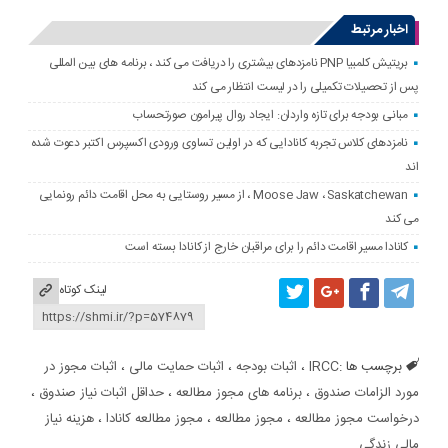
اخبار مرتبط
بریتیش کلمبیا PNP نامزدهای بیشتری را دریافت می کند ، برنامه های بین المللی
پس از تحصیلات تکمیلی را در لیست انتظار می کند
مبانی بودجه برای تازه واردان: ایجاد روال پیرامون صورتحساب
نامزدهای کلاس تجربه کانادایی که در اولین تساوی ورودی اکسپرس اکتبر دعوت شده
اند
Moose Jaw ، Saskatchewan ، از مسیر روستایی به محل اقامت دائم رونمایی
می کند
کانادا مسیر اقامت دائم را برای مراقبان خارج از کانادا بسته است
لینک کوتاه
برچسب ها :
IRCC
،
اثبات بودجه
،
اثبات حمایت مالی
،
اثبات مجوز در
مورد الزامات صندوق
،
برنامه های مجوز مطالعه
،
حداقل اثبات نیاز صندوق
،
درخواست مجوز مطالعه
،
مجوز مطالعه
،
مجوز مطالعه کانادا
،
هزینه نیاز
مالی زندگی