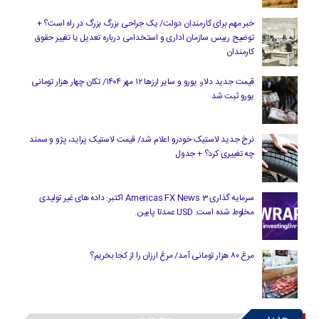
خبر مهم برای کارمندان دولت/ یک جراحی بزرگ بزرگ در راه است؟ +
توضیح رییس سازمان اداری و استخدامی درباره تعدیل یا تغییر حقوق
کارمندان
قیمت جدید دلار، یورو و سایر ارزها ۱۲ مهر ۱۴۰۴/ تکان چهار هزار تومانی
یورو ثبت شد
نرخ جدید لاستیک خودرو اعلام شد/ قیمت لاستیک پراید، پژو و سمند
چه تغییری کرد؟ + جدول
سرمایه گذاری Americas FX News 3 اکتبر: داده های غیر تولیدی
مخلوط شده است. USD عمدتا پایین.
مرغ ۸۰ هزار تومانی آمد/ مرغ ارزان را از کجا بخریم؟