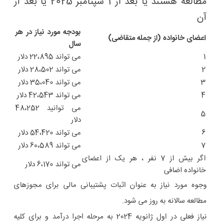
مطالعه هستند یا بعد از 1 سپتامبر 2025 یا بعد از
آن
بودجه مورد نیاز در هر
اعضای خانواده (از جمله متقاضی)
سال
1
می تواند 22،895 دلار
2
می تواند 28،502 دلار
3
می تواند 35،040 دلار
4
می تواند 42،543 دلار
می توانید 48،252
5
دلار
6
می تواند 54،420 دلار
7
می تواند 60،589 دلار
اگر بیش از 7 نفر ، هر یک از اعضای
می تواند 6،170 دلار
خانواده اضافی
وجوه مورد نیاز به عنوان اثبات پشتیبانی مالی برای مجوزهای
مطالعه سالانه به روز می شود.
نیاز فعلی در اول ژانویه 2024 به مرحله اجرا درآمد و برای کلیه