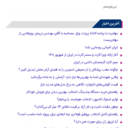
می‌نویسم.
آخرین اخبار
مهاجرت با برنامه کانادا پرزنت ورکر: مصاحبه با آقای مهندس نریمان پورطلایی از
مهاجریست
ایران کمپانی رونمایی شد!
آغاز ارائه ویزا کارت و مستر کارت در ایران از شهریور ۱۴۰۱
سیم کارت گرجستان دائمی در ایران
چگونه مطب پزشکان را از محیطی استرس زا به فضای آرام بخش تبدیل کنیم ؟
وقتی هیوندای شما به بهترین‌ها نیاز دارد؛ آرامش را به جاده برگردانید
قیمت گوشی‌های تازه‌وارد؛ نگاهی به نرخ مدل‌های جدید بازار
راهنمای خرید دستگاه وندینگ: انتخاب بهترین مدل برای فروش خودکار
لوازم استوک کامیون؛ انتخاب هوشمند یا پرخطر؟
چطور مالیات، اجرت و دلار آزاد بر قیمت طلای ۲۴ عیار اثر می‌گذارد؟
راهنمای کامل انتخاب پروفیل فولادی: چه ابعادی برای پروژه شما مناسب است؟
آیا تزریق ژل برای صورت ضرر دارد​؟