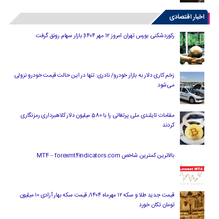
اخبار اقتصادی
رکوردشکنی بورس تهران امروز ۱۲ مهر ۱۴۰۴| بازار سهام رونق گرفت
زخم کاری دلار به بازار خودرو/ نادری: تنها در این حالت قیمت خودرو نزولی
می‌شود
مقامات تایلندی ملی پرتغالی را با 580 میلیون دلار کلاهبرداری رمزنگاری
کردند
بالاترین کمترین شاخص MT4 – forexmt4indicators.com
قیمت جدید طلا و سکه ۱۲ مهرماه ۱۴۰۴/ قیمت سکه بهار آزادی ۱۰ میلیون
تومان تکان خورد