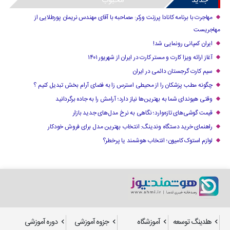
جدید
محبوب
مهاجرت با برنامه کانادا پرزنت ورکر: مصاحبه با آقای مهندس نریمان پورطلایی از
مهاجریست
ایران کمپانی رونمایی شد!
آغاز ارائه ویزا کارت و مستر کارت در ایران از شهریور ۱۴۰۱
سیم کارت گرجستان دائمی در ایران
چگونه مطب پزشکان را از محیطی استرس زا به فضای آرام بخش تبدیل کنیم ؟
وقتی هیوندای شما به بهترین‌ها نیاز دارد؛ آرامش را به جاده برگردانید
قیمت گوشی‌های تازه‌وارد؛ نگاهی به نرخ مدل‌های جدید بازار
راهنمای خرید دستگاه وندینگ: انتخاب بهترین مدل برای فروش خودکار
لوازم استوک کامیون؛ انتخاب هوشمند یا پرخطر؟
هلدینگ توسعه
آموزشگاه
جزوه آموزشی
دوره آموزشی