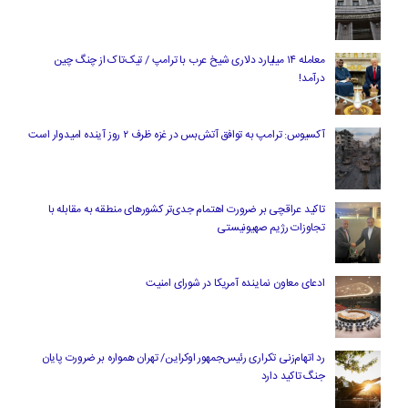
معامله ۱۴ میلیارد دلاری شیخ عرب با ترامپ / تیک‌تاک از چنگ چین
درآمد!
آکسیوس: ترامپ به توافق آتش‌بس در غزه ظرف ۲ روز آینده امیدوار است
تاکید عراقچی بر ضرورت اهتمام جدی‌تر کشورهای منطقه به مقابله با
تجاوزات رژیم صهیونیستی
ادعای معاون نماینده آمریکا در شورای امنیت
رد اتهام‌زنی تکراری رئیس‌جمهور اوکراین/ تهران همواره بر ضرورت پایان
جنگ تاکید دارد