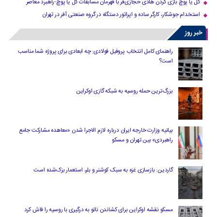
گل یا پوچ بازی کردن هادی حجازی‌فر با قهرمان مسابقات گل یا پوچ-راهبرد معاصر
استخدام جوشکار، کارگر ساده و اپراتور دستگاه در گروه صنعتی آفر در تهران
خبر روز
راهنمای کامل انتخاب پروفیل فولادی: چه ابعادی برای پروژه شما مناسب
است؟
بزرگ‌ترین حمله روسیه به شبکه گازی اوکراین
بیانیه وزارت خارجه ایران درباره لازم‌ الاجرا شدن «معاهده مشارکت جامع
راهبردی» بین تهران و مسکو
گاردین: بازسازی غزه به سبک کوشنر و بلر، استعمار بزک‌شده است
مسکو نقشه اوکراین برای کشاندن ناتو به درگیری با روسیه را فاش کرد