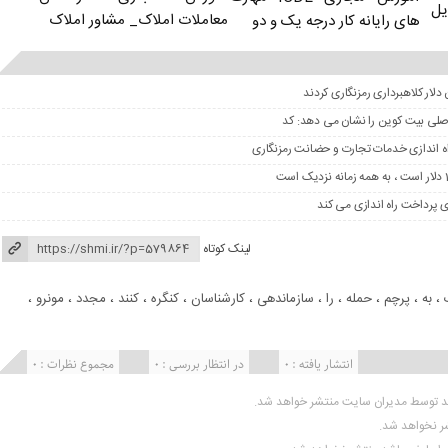
یل
معاملات املاک_ مشاور املاک
های رایانه کار درجه یک و دو
 اصلی بیت کوین را نشان می دهد: کد
لینک کوتاه
،
به
،
پرچم
،
حمله
،
را
،
سازماندهی
،
کارشناسان
،
کنگره
،
کنند
،
مجدد
،
مونرو
،
انتشار یافته : 0
در انتظار بررسی : 0
مجموع نظرات : 0
ید توسط مدیران سایت منتشر خواهد شد.
شر نخواهد شد.