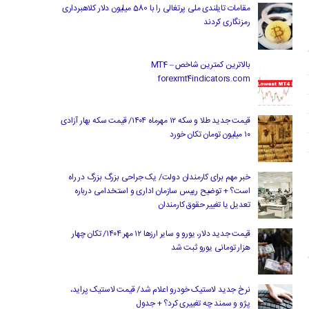
مقامات تایلندی ملی پرتغالی را با 580 میلیون دلار کلاهبرداری
رمزنگاری کردند
بالاترین کمترین شاخص MT4 –
forexmt4indicators.com
قیمت جدید طلا و سکه ۱۲ مهرماه ۱۴۰۴/ قیمت سکه بهار آزادی
۱۰ میلیون تومان تکان خورد
خبر مهم برای کارمندان دولت/ یک جراحی بزرگ بزرگ در راه
است؟ + توضیح رییس سازمان اداری و استخدامی درباره
تعدیل یا تغییر حقوق کارمندان
قیمت جدید دلار، یورو و سایر ارزها ۱۲ مهر ۱۴۰۴/ تکان چهار
هزار تومانی یورو ثبت شد
نرخ جدید لاستیک خودرو اعلام شد/ قیمت لاستیک پراید،
پژو و سمند چه تغییری کرد؟ + جدول