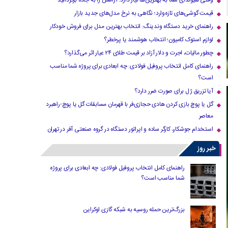
وقتی هیوندای شما به بهترین‌ها نیاز دارد؛ آرامش را به جاده برگردانید
قیمت گوشی‌های تازه‌وارد؛ نگاهی به نرخ مدل‌های جدید بازار
راهنمای خرید دستگاه وندینگ: انتخاب بهترین مدل برای فروش خودکار
لوازم استوک کامیون؛ انتخاب هوشمند یا پرخطر؟
چطور مالیات، اجرت و دلار آزاد بر قیمت طلای ۲۴ عیار اثر می‌گذارد؟
راهنمای کامل انتخاب پروفیل فولادی: چه ابعادی برای پروژه شما مناسب
است؟
آیا تزریق ژل برای صورت ضرر دارد​؟
گل یا پوچ بازی کردن هادی حجازی‌فر با قهرمان مسابقات گل یا پوچ-راهبرد
معاصر
استخدام جوشکار، کارگر ساده و اپراتور دستگاه در گروه صنعتی آفر در تهران
خبر روز
راهنمای کامل انتخاب پروفیل فولادی: چه ابعادی برای پروژه
شما مناسب است؟
بزرگ‌ترین حمله روسیه به شبکه گازی اوکراین