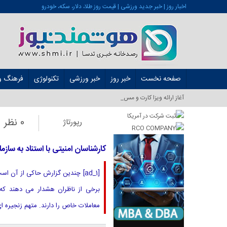
اخبار روز | خبر جدید ورزشی | قیمت روز طلا، دلار، سکه، خودرو
صفحه نخست
خبر روز
خبر ورزشی
تکنولوژی
فرهنگ و 
آغاز ارائه ویزا کارت و مستر کارت در _
0 نظر
رپورتاژ
کارشناسان امنیتی با استناد به سازماندهی مجدد 6 بلوک ، 51 ٪ حمله 
معاملات خاص را دارند. متهم زنجیره ای 6 بلوک Reorg Reorg ترس