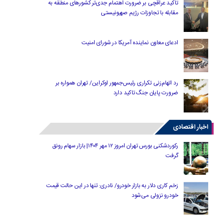
تاکید عراقچی بر ضرورت اهتمام جدی‌تر کشورهای منطقه به
مقابله با تجاوزات رژیم صهیونیستی
ادعای معاون نماینده آمریکا در شورای امنیت
رد اتهام‌زنی تکراری رئیس‌جمهور اوکراین/ تهران همواره بر
ضرورت پایان جنگ تاکید دارد
اخبار اقتصادی
رکوردشکنی بورس تهران امروز ۱۲ مهر ۱۴۰۴| بازار سهام رونق
گرفت
زخم کاری دلار به بازار خودرو/ نادری: تنها در این حالت قیمت
خودرو نزولی می‌شود