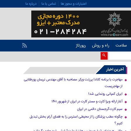
اعتبارات و مجوز ها
تماس با ما
درباره ما
سلامت
راه و روش
رپورتاژ
آخرین اخبار
مهاجرت با برنامه کانادا پرزنت ورکر: مصاحبه با آقای مهندس نریمان پورطلایی
از مهاجریست
ایران کمپانی رونمایی شد!
آغاز ارائه ویزا کارت و مستر کارت در ایران از شهریور ۱۴۰۱
سیم کارت گرجستان دائمی در ایران
چگونه مطب پزشکان را از محیطی استرس زا به فضای آرام بخش تبدیل
کنیم ؟