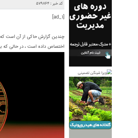
کد خبر : 579864
[ad_1]
اختصاص داده است ، در حالی که بر