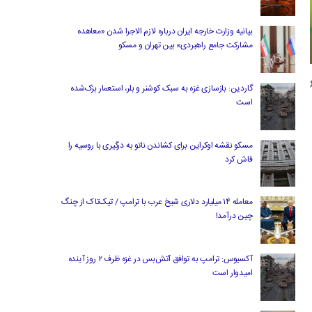
بیانیه وزارت خارجه ایران درباره لازم‌ الاجرا شدن «معاهده
مشارکت جامع راهبردی» بین تهران و مسکو
ردن معاملات خاص را دارند. متهم زنجیره ای 6
گاردین: بازسازی غزه به سبک کوشنر و بلر، استعمار بزک‌شده
است
مسکو نقشه اوکراین برای کشاندن ناتو به درگیری با روسیه را
فاش کرد
معامله ۱۴ میلیارد دلاری شیخ عرب با ترامپ / تیک‌تاک از چنگ
چین درآمد!
آکسیوس: ترامپ به توافق آتش‌بس در غزه ظرف ۲ روز آینده
امیدوار است