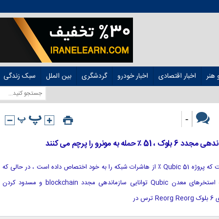
هنر
اخبار اقتصادی
اخبار خودرو
گردشگری
بین الملل
سبک زندگی
-
به مونرو را پرچم می کنند
[ad_1] چندین گزارش حاکی از آن است که پروژه Qubic 51 ٪ از هاشرات شبکه را به خود اختصاص داده است ، در حالی که
برخی از ناظران هشدار می دهند که استخرهای معدن Qubic توانایی سازماندهی مجدد blockchain و مسدود کردن
 در