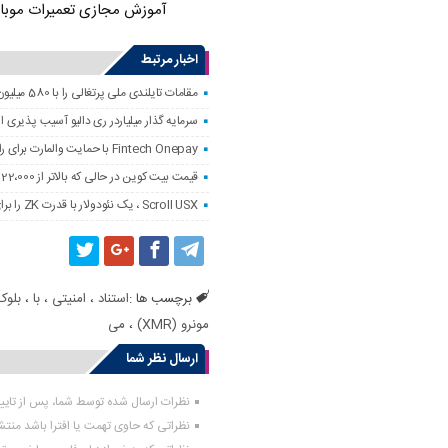
آموزش مجازی تعمیرات موبا
اخبار مرتبط
مقامات تایلندی ملی پرتغالی را با 580 میلیون دلار کلاهبرداری رمزنگاری کردند
سرمایه گذار میلیاردر ری دالیو آسیب پذیری
Fintech Onepay با حمایت والمارت برای راه اندازی خدمات تجارت و حضانت رمزنگاری
قیمت بیت کوین در حالی که بالاتر از 122،000 دلار است ، به همه زمانه نزدیک است
Scroll USX ، یک نئودولار با قدرت ZK را برای پرداخت راه اندازی می کند
برچسب ها :
استناد
،
امنیتی
،
با
،
بلوک
مونرو (XMR)
،
می
ارسال نظر شما
نظرات ارسال شده توسط شما، پس از تای
نظراتی که حاوی تهمت یا افترا باشد منت