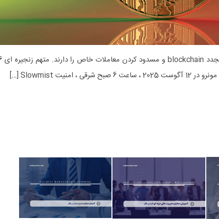
معدن Qubic توانایی سازماندهی مجدد blockchain و مسدود ک