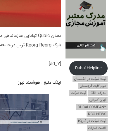
بلوک Reorg Reorg ترس در جامعه مونرو در 12 آگوست 2025 ، ساعت 6 صبح شرقی ، امنیت Slowmist […]
[ad_2]
Dubai Helpline
ثبت شرکت در انگلستان
لینک منبع
:
هوشمند نیوز
سیم کارت گرجستان
مدرک ICDL
ثبت شرکت
ایران کمپانی
DUBAI COMPANY
RCO NEWS
ثبت شرکت در آمریکا
اقامت امارات