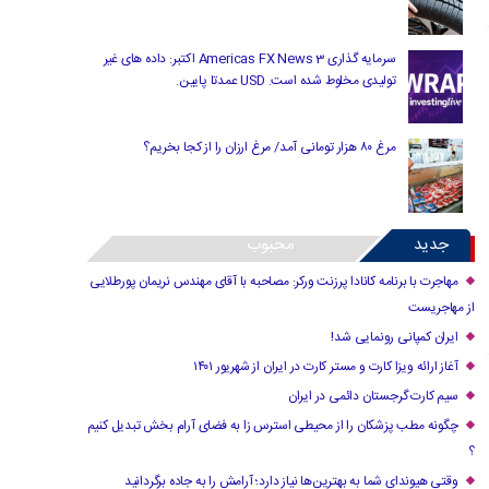
سرمایه گذاری Americas FX News 3 اکتبر: داده های غیر
تولیدی مخلوط شده است. USD عمدتا پایین.
مرغ ۸۰ هزار تومانی آمد/ مرغ ارزان را از کجا بخریم؟
جدید
محبوب
مهاجرت با برنامه کانادا پرزنت ورکر: مصاحبه با آقای مهندس نریمان پورطلایی
از مهاجریست
ایران کمپانی رونمایی شد!
آغاز ارائه ویزا کارت و مستر کارت در ایران از شهریور ۱۴۰۱
سیم کارت گرجستان دائمی در ایران
چگونه مطب پزشکان را از محیطی استرس زا به فضای آرام بخش تبدیل کنیم
؟
وقتی هیوندای شما به بهترین‌ها نیاز دارد؛ آرامش را به جاده برگردانید