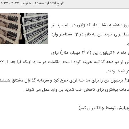
تاریخ انتشار : سه‌شنبه 8 نوامبر 2022 - 8:33
روز سه‌شنبه نشان داد که ژاپن در ماه سپتامبر
مداخله پنهانی انجام نداده است، فقط برای خرید ین به دلار در 22 سپتامبر وارد
د.
دولت در سپتامبر اعلام کرد که در آن ماه 2.8 تریلیون ین (19.3 میلیارد دلار) برای
حمایت از ین برای اولین بار در بیش از دو دهه گذشته هزینه کرده است. مقامات در مور
کر شده بودند.
ژاپن متعاقباً در ماه گذشته رکورد 6.35 تریلیون ین را برای مداخله ارزی خرج کرد و سرمایه گذاران مشتاق هستند
 مقامات بیشتری برای کاهش افت شدید ین وارد عمل می شوند.
یرایش توسط چانگ ران کیم)