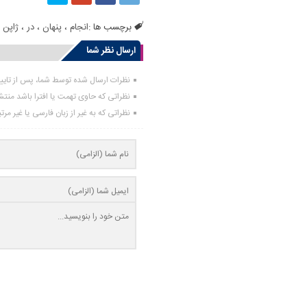
برچسب ها :
انجام
،
پنهان
،
در
،
ژاپن
،
ارسال نظر شما
نظرات ارسال شده توسط شما، پس از تای
نظراتی که حاوی تهمت یا افترا باشد منت
نظراتی که به غیر از زبان فارسی یا غیر مر