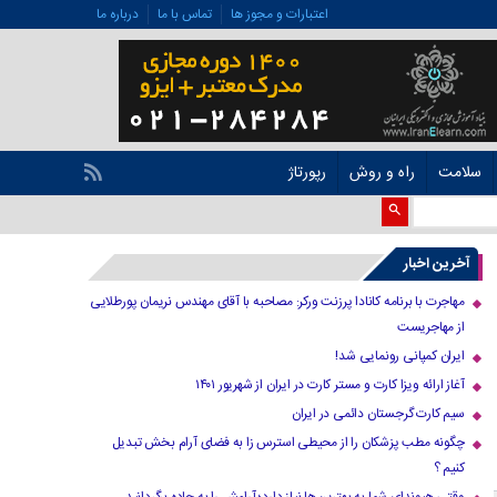
اعتبارات و مجوز ها
تماس با ما
درباره ما
سلامت
راه و روش
رپورتاژ
آخرین اخبار
مهاجرت با برنامه کانادا پرزنت ورکر: مصاحبه با آقای مهندس نریمان پورطلایی
از مهاجریست
ایران کمپانی رونمایی شد!
آغاز ارائه ویزا کارت و مستر کارت در ایران از شهریور ۱۴۰۱
سیم کارت گرجستان دائمی در ایران
چگونه مطب پزشکان را از محیطی استرس زا به فضای آرام بخش تبدیل
کنیم ؟