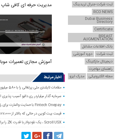
ثبت شرکت جنرال تریدینگ
مدیریت حرفه ای کافی شاپ
RCO NEWS
Dubai Business
Directory
Certificate
BREAST
AUGMENTATION
بانک اطلاعات مشاغل
ثبت شرکت
دوره آموزشی
آموزش مجازی تعمیرات موبا
دیجیتال مارکتینگ
راهنمای مهاجرت
مجله الکترونیکی
مدرک ایزو
اخبار مرتبط
مقامات تایلندی ملی پرتغالی را با 580 میلیون دلار کلاهبرداری رمزنگاری کردند
سرمایه گذار میلیاردر ری دالیو آسیب پذیری
Fintech Onepay با حمایت والمارت برای راه اندازی خدمات تجارت و حضانت رمزنگاری
قیمت بیت کوین در حالی که بالاتر از 122،000 دلار است ، به همه زمانه نزدیک است
Scroll USX ، یک نئودولار با قدرت ZK را برای پرداخت راه اندازی می کند