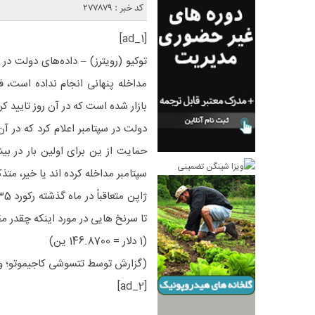
کد خبر : 277879
[ad_1]
توکیو (رویترز) – داده‌های دولت در 
بازار شده است که در آن روز تایید کر
سپتامبر مداخله کرده اند یا خیر، متذ
تا سرنخ هایی در مورد اینکه چقدر
(1 دلار = 146.8700 ین)
(گزارش توسط تتسوشی کاجیموتو؛ و
[ad_2]