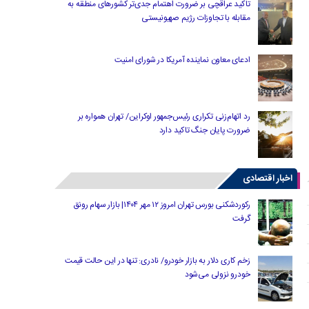
تاکید عراقچی بر ضرورت اهتمام جدی‌تر کشورهای منطقه به
مقابله با تجاوزات رژیم صهیونیستی
ادعای معاون نماینده آمریکا در شورای امنیت
رد اتهام‌زنی تکراری رئیس‌جمهور اوکراین/ تهران همواره بر
ضرورت پایان جنگ تاکید دارد
اخبار اقتصادی
رکوردشکنی بورس تهران امروز ۱۲ مهر ۱۴۰۴| بازار سهام رونق
گرفت
زخم کاری دلار به بازار خودرو/ نادری: تنها در این حالت قیمت
خودرو نزولی می‌شود