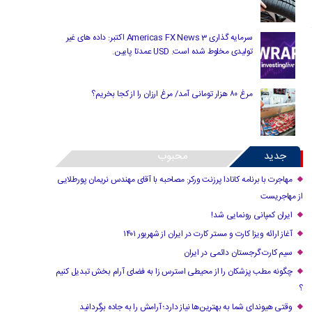
سرمایه گذاری Americas FX News 3 اکتبر: داده های غیر
تولیدی مخلوط شده است. USD عمدتا پایین.
مرغ ۸۰ هزار تومانی آمد/ مرغ ارزان را از کجا بخریم؟
جدید
محبوب
مهاجرت با برنامه کانادا پرزنت ورکر: مصاحبه با آقای مهندس نریمان پورطلایی
از مهاجریست
ایران کمپانی رونمایی شد!
آغاز ارائه ویزا کارت و مستر کارت در ایران از شهریور ۱۴۰۱
سیم کارت گرجستان دائمی در ایران
چگونه مطب پزشکان را از محیطی استرس زا به فضای آرام بخش تبدیل کنیم
؟
وقتی هیوندای شما به بهترین‌ها نیاز دارد؛ آرامش را به جاده برگردانید