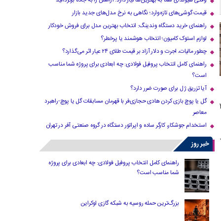
وقتی هیوندای شما به بهترین‌ها نیاز دارد؛ آرامش را به جاده برگردانید
قیمت گوشی‌های تازه‌وارد؛ نگاهی به نرخ مدل‌های جدید بازار
راهنمای خرید دستگاه وندینگ: انتخاب بهترین مدل برای فروش خودکار
لوازم استوک کامیون؛ انتخاب هوشمند یا پرخطر؟
چطور مالیات، اجرت و دلار آزاد بر قیمت طلای ۲۴ عیار اثر می‌گذارد؟
راهنمای کامل انتخاب پروفیل فولادی: چه ابعادی برای پروژه شما مناسب
است؟
آیا تزریق ژل برای صورت ضرر دارد​؟
گل یا پوچ بازی کردن هادی حجازی‌فر با قهرمان مسابقات گل یا پوچ-راهبرد
د اینکه آیا بعد از 22
معاصر
استخدام جوشکار، کارگر ساده و اپراتور دستگاه در گروه صنعتی آفر در تهران
خبر روز
راهنمای کامل انتخاب پروفیل فولادی: چه ابعادی برای پروژه
شما مناسب است؟
بزرگ‌ترین حمله روسیه به شبکه گازی اوکراین