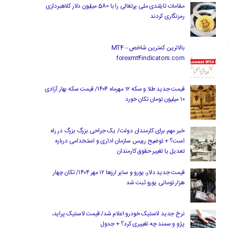
مقامات تایلندی ملی پرتغالی را با 580 میلیون دلار کلاهبرداری
رمزنگاری کردند
بالاترین کمترین شاخص MT4 –
forexmt4indicators.com
قیمت جدید طلا و سکه ۱۲ مهرماه ۱۴۰۴/ قیمت سکه بهار آزادی
۱۰ میلیون تومان تکان خورد
خبر مهم برای کارمندان دولت/ یک جراحی بزرگ بزرگ در راه
است؟ + توضیح رییس سازمان اداری و استخدامی درباره
تعدیل یا تغییر حقوق کارمندان
قیمت جدید دلار، یورو و سایر ارزها ۱۲ مهر ۱۴۰۴/ تکان چهار
هزار تومانی یورو ثبت شد
نرخ جدید لاستیک خودرو اعلام شد/ قیمت لاستیک پراید،
پژو و سمند چه تغییری کرد؟ + جدول