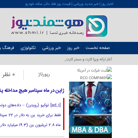
اخبار روز | خبر جدید ورزشی | قیمت روز طلا، دلار، سکه، خودرو
صفحه نخست
خبر روز
خبر ورزشی
تکنولوژی
فرهنگ و 
آغاز ارائه ویزا کارت و مستر کارت در ایران از _
0 نظر
رپورتاژ
ژاپن در ماه سپتامبر هیچ مداخله پن
[ad_1] توکیو (رویترز) – داده‌های
فقط برا
ماه 2.8 تریلیون ین (19.3 میلیارد دلار)