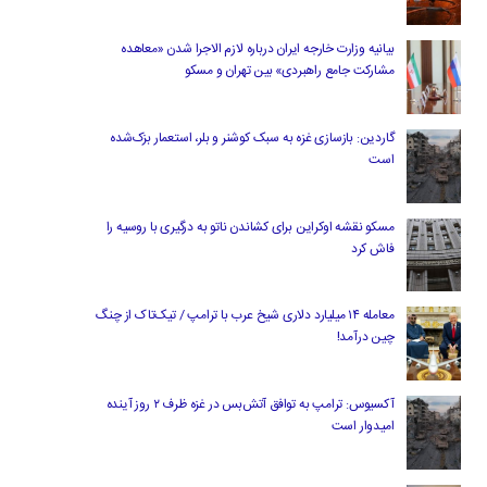
بیانیه وزارت خارجه ایران درباره لازم‌ الاجرا شدن «معاهده
مشارکت جامع راهبردی» بین تهران و مسکو
گاردین: بازسازی غزه به سبک کوشنر و بلر، استعمار بزک‌شده
است
مسکو نقشه اوکراین برای کشاندن ناتو به درگیری با روسیه را
فاش کرد
معامله ۱۴ میلیارد دلاری شیخ عرب با ترامپ / تیک‌تاک از چنگ
چین درآمد!
آکسیوس: ترامپ به توافق آتش‌بس در غزه ظرف ۲ روز آینده
امیدوار است