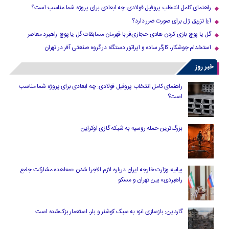
راهنمای کامل انتخاب پروفیل فولادی: چه ابعادی برای پروژه شما مناسب است؟
آیا تزریق ژل برای صورت ضرر دارد​؟
گل یا پوچ بازی کردن هادی حجازی‌فر با قهرمان مسابقات گل یا پوچ-راهبرد معاصر
استخدام جوشکار، کارگر ساده و اپراتور دستگاه در گروه صنعتی آفر در تهران
خبر روز
راهنمای کامل انتخاب پروفیل فولادی: چه ابعادی برای پروژه شما مناسب
است؟
بزرگ‌ترین حمله روسیه به شبکه گازی اوکراین
بیانیه وزارت خارجه ایران درباره لازم‌ الاجرا شدن «معاهده مشارکت جامع
راهبردی» بین تهران و مسکو
گاردین: بازسازی غزه به سبک کوشنر و بلر، استعمار بزک‌شده است