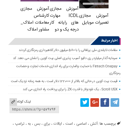
آموزش مجازی
آموزش مجازی
ICDL مهارت
کارشناس
آموزش مجازی
های رایانه کار
معاملات املاک_
تعمیرات موبایل
درجه یک و دو
مشاور املاک
اخبار مرتبط
مقامات تایلندی ملی پرتغالی را با 580 میلیون دلار کلاهبرداری رمزنگاری کردند
سرمایه گذار میلیاردر ری دالیو آسیب پذیری اصلی بیت کوین را نشان می دهد: کد
Fintech Onepay با حمایت والمارت برای راه اندازی خدمات تجارت و حضانت
رمزنگاری
قیمت بیت کوین در حالی که بالاتر از 122،000 دلار است ، به همه زمانه نزدیک است
Scroll USX ، یک نئودولار با قدرت ZK را برای پرداخت راه اندازی می کند
لینک کوتاه
برچسب ها :
آتش
،
اساسی
،
است
،
ایالات
،
برای
،
بس
،
به
،
ترامپ
،