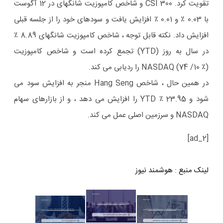
تقویت کرد. CSI 300 و شاخص کامپوزیت شانگهای در 12 آگوست
با 0.03 ٪ و 0.01 ٪ افزایش یافت و سودهای خود را از جلسه قبلی
افزایش داد. نکته قابل توجه ، شاخص کامپوزیت شانگهای 8.89 ٪
در سال به روز (YTD) تجمع کرده است و شاخص کامپوزیت
NASDAQ (74 /10 ٪) را ردیابی می کند.
در همین حال ، شاخص Hang Seng منجر به افزایش سود می
شود و 23.95 ٪ YTD را افزایش می دهد ، و از بازارهای سهام
NASDAQ و سرزمین اصلی عمل می کند.
[ad_2]
لینک منبع
:
هوشمند نیوز