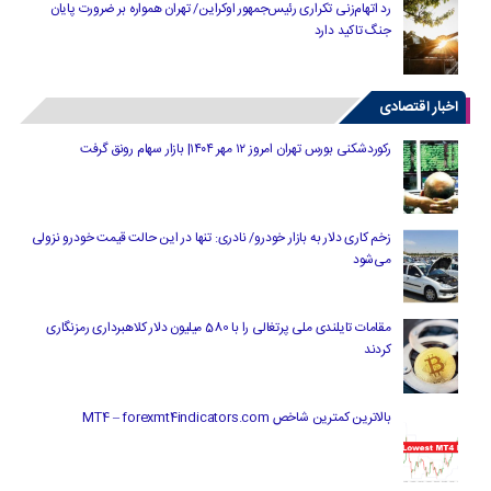
رد اتهام‌زنی تکراری رئیس‌جمهور اوکراین/ تهران همواره بر ضرورت پایان
جنگ تاکید دارد
اخبار اقتصادی
رکوردشکنی بورس تهران امروز ۱۲ مهر ۱۴۰۴| بازار سهام رونق گرفت
زخم کاری دلار به بازار خودرو/ نادری: تنها در این حالت قیمت خودرو نزولی
می‌شود
مقامات تایلندی ملی پرتغالی را با 580 میلیون دلار کلاهبرداری رمزنگاری
کردند
بالاترین کمترین شاخص MT4 – forexmt4indicators.com