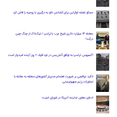
مسکو نقشه اوکراین برای کشاندن ناتو به درگیری با روسیه را فاش کرد
معامله ۱۴ میلیارد دلاری شیخ عرب با ترامپ / تیک‌تاک از چنگ چین
درآمد!
آکسیوس: ترامپ به توافق آتش‌بس در غزه ظرف ۲ روز آینده امیدوار است
تاکید عراقچی بر ضرورت اهتمام جدی‌تر کشورهای منطقه به مقابله با
تجاوزات رژیم صهیونیستی
ادعای معاون نماینده آمریکا در شورای امنیت