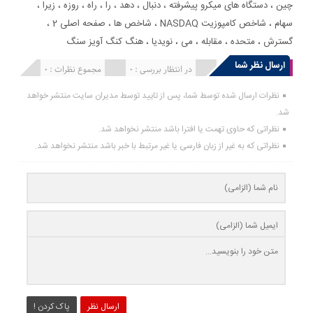
چین
،
دستگاه های میکرو پیشرفته
،
دنبال
،
دهد
،
را
،
راه
،
روزه
،
زیرا
،
سهام
،
شاخص کامپوزیت NASDAQ
،
شاخص ها
،
صفحه اصلی 2
،
گسترش
،
متحده
،
مقابله
،
می
،
نویدیا
،
هنگ کنگ آویز سنگ
ارسال نظر شما
انتشار یافته : 0
در انتظار بررسی : 0
مجموع نظرات : 0
نظرات ارسال شده توسط شما، پس از تایید توسط مدیران سایت منتشر خواهد
شد.
نظراتی که حاوی تهمت یا افترا باشد منتشر نخواهد شد.
نظراتی که به غیر از زبان فارسی یا غیر مرتبط با خبر باشد منتشر نخواهد شد.
ارسال نظر
پاک کردن !