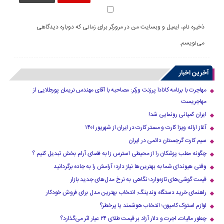
ذخیره نام، ایمیل و وبسایت من در مرورگر برای زمانی که دوباره دیدگاهی
می‌نویسم.
آخرین اخبار
مهاجرت با برنامه کانادا پرزنت ورکر: مصاحبه با آقای مهندس نریمان پورطلایی از
مهاجریست
ایران کمپانی رونمایی شد!
آغاز ارائه ویزا کارت و مستر کارت در ایران از شهریور ۱۴۰۱
سیم کارت گرجستان دائمی در ایران
چگونه مطب پزشکان را از محیطی استرس زا به فضای آرام بخش تبدیل کنیم ؟
وقتی هیوندای شما به بهترین‌ها نیاز دارد؛ آرامش را به جاده برگردانید
قیمت گوشی‌های تازه‌وارد؛ نگاهی به نرخ مدل‌های جدید بازار
راهنمای خرید دستگاه وندینگ: انتخاب بهترین مدل برای فروش خودکار
لوازم استوک کامیون؛ انتخاب هوشمند یا پرخطر؟
چطور مالیات، اجرت و دلار آزاد بر قیمت طلای ۲۴ عیار اثر می‌گذارد؟