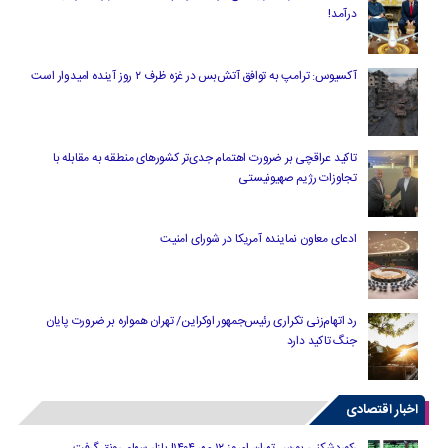
درآمد!
آکسیوس: ترامپ به توافق آتش‌بس در غزه ظرف ۲ روز آینده امیدوار است
تاکید عراقچی بر ضرورت اهتمام جدی‌تر کشورهای منطقه به مقابله با
تجاوزات رژیم صهیونیستی
ادعای معاون نماینده آمریکا در شورای امنیت
رد اتهام‌زنی تکراری رئیس‌جمهور اوکراین/ تهران همواره بر ضرورت پایان
جنگ تاکید دارد
اخبار اقتصادی