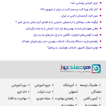
ایران کمپانی رونمایی شد!
آغاز ارائه ویزا کارت و مستر کارت در ایران از شهریور ۱۴۰۱
سیم کارت گرجستان دائمی در ایران
چگونه مطب پزشکان را از محیطی استرس زا به فضای آرام بخش تبدیل کنیم ؟
وقتی هیوندای شما به بهترین‌ها نیاز دارد؛ آرامش را به جاده برگردانید
قیمت گوشی‌های تازه‌وارد؛ نگاهی به نرخ مدل‌های جدید بازار
راهنمای خرید دستگاه وندینگ: انتخاب بهترین مدل برای فروش خودکار
لوازم استوک کامیون؛ انتخاب هوشمند یا پرخطر؟
هلدینگ توسعه
آموزشگاه
جزوه آموزشی
دوره آموزشی
دهندگان
اصفهان
ثبت شرکت
اخذ ایزو
آزمون آنلاین
راهنمای مهاجرت
مجله خودرو
مهاجرت به کانادا
مهاجرت به
مهاجرت به