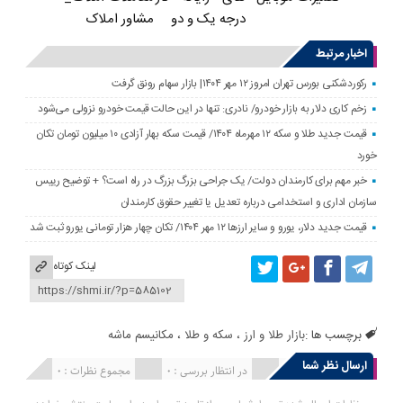
درجه یک و دو
مشاور املاک
اخبار مرتبط
رکوردشکنی بورس تهران امروز ۱۲ مهر ۱۴۰۴| بازار سهام رونق گرفت
زخم کاری دلار به بازار خودرو/ نادری: تنها در این حالت قیمت خودرو نزولی می‌شود
قیمت جدید طلا و سکه ۱۲ مهرماه ۱۴۰۴/ قیمت سکه بهار آزادی ۱۰ میلیون تومان تکان
خورد
خبر مهم برای کارمندان دولت/ یک جراحی بزرگ بزرگ در راه است؟ + توضیح رییس
سازمان اداری و استخدامی درباره تعدیل یا تغییر حقوق کارمندان
قیمت جدید دلار، یورو و سایر ارزها ۱۲ مهر ۱۴۰۴/ تکان چهار هزار تومانی یورو ثبت شد
لینک کوتاه
برچسب ها :
بازار طلا و ارز
،
سکه و طلا
،
مکانیسم ماشه
ارسال نظر شما
انتشار یافته : 0
در انتظار بررسی : 0
مجموع نظرات : 0