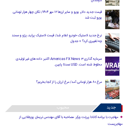
کارمندان
قیمت جدید دلار، یورو و سایر ارزها ۱۲ مهر ۱۴۰۴/ تکان چهار هزار تومانی
یورو ثبت شد
نرخ جدید لاستیک خودرو اعلام شد/ قیمت لاستیک پراید، پژو و سمند
چه تغییری کرد؟ + جدول
سرمایه گذاری Americas FX News 3 اکتبر: داده های غیر تولیدی
مخلوط شده است. USD عمدتا پایین.
مرغ ۸۰ هزار تومانی آمد/ مرغ ارزان را از کجا بخریم؟
جدید
محبوب
مهاجرت با برنامه کانادا پرزنت ورکر: مصاحبه با آقای مهندس نریمان پورطلایی از
مهاجریست