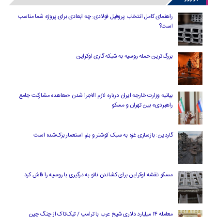
راهنمای کامل انتخاب پروفیل فولادی: چه ابعادی برای پروژه شما مناسب
است؟
بزرگ‌ترین حمله روسیه به شبکه گازی اوکراین
بیانیه وزارت خارجه ایران درباره لازم‌ الاجرا شدن «معاهده مشارکت جامع
راهبردی» بین تهران و مسکو
گاردین: بازسازی غزه به سبک کوشنر و بلر، استعمار بزک‌شده است
مسکو نقشه اوکراین برای کشاندن ناتو به درگیری با روسیه را فاش کرد
معامله ۱۴ میلیارد دلاری شیخ عرب با ترامپ / تیک‌تاک از چنگ چین