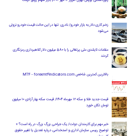
رکوردشکنی بورس تهران امروز ۱۲ مهر ۱۴۰۴| بازار سهام رونق گرفت
زخم کاری دلار به بازار خودرو/ نادری: تنها در این حالت قیمت خودرو نزولی
می‌شود
مقامات تایلندی ملی پرتغالی را با 580 میلیون دلار کلاهبرداری رمزنگاری
کردند
بالاترین کمترین شاخص MT4 – forexmt4indicators.com
قیمت جدید طلا و سکه ۱۲ مهرماه ۱۴۰۴/ قیمت سکه بهار آزادی ۱۰ میلیون
تومان تکان خورد
خبر مهم برای کارمندان دولت/ یک جراحی بزرگ بزرگ در راه است؟ +
توضیح رییس سازمان اداری و استخدامی درباره تعدیل یا تغییر حقوق