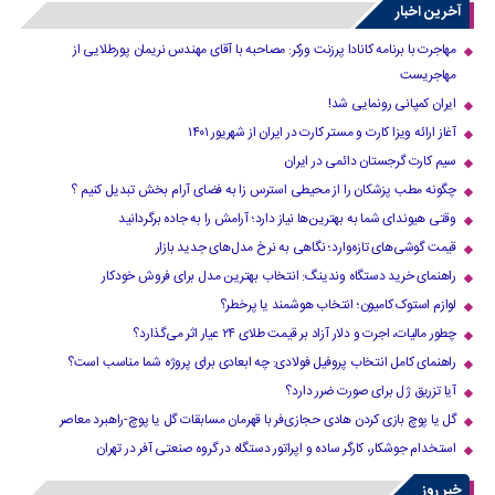
آخرین اخبار
مهاجرت با برنامه کانادا پرزنت ورکر: مصاحبه با آقای مهندس نریمان پورطلایی از
مهاجریست
ایران کمپانی رونمایی شد!
آغاز ارائه ویزا کارت و مستر کارت در ایران از شهریور ۱۴۰۱
سیم کارت گرجستان دائمی در ایران
چگونه مطب پزشکان را از محیطی استرس زا به فضای آرام بخش تبدیل کنیم ؟
وقتی هیوندای شما به بهترین‌ها نیاز دارد؛ آرامش را به جاده برگردانید
قیمت گوشی‌های تازه‌وارد؛ نگاهی به نرخ مدل‌های جدید بازار
راهنمای خرید دستگاه وندینگ: انتخاب بهترین مدل برای فروش خودکار
لوازم استوک کامیون؛ انتخاب هوشمند یا پرخطر؟
چطور مالیات، اجرت و دلار آزاد بر قیمت طلای ۲۴ عیار اثر می‌گذارد؟
راهنمای کامل انتخاب پروفیل فولادی: چه ابعادی برای پروژه شما مناسب است؟
آیا تزریق ژل برای صورت ضرر دارد​؟
گل یا پوچ بازی کردن هادی حجازی‌فر با قهرمان مسابقات گل یا پوچ-راهبرد معاصر
استخدام جوشکار، کارگر ساده و اپراتور دستگاه در گروه صنعتی آفر در تهران
خبر روز