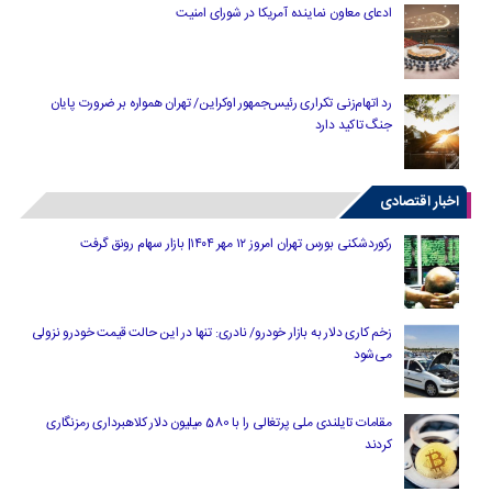
ادعای معاون نماینده آمریکا در شورای امنیت
رد اتهام‌زنی تکراری رئیس‌جمهور اوکراین/ تهران همواره بر ضرورت پایان
جنگ تاکید دارد
اخبار اقتصادی
رکوردشکنی بورس تهران امروز ۱۲ مهر ۱۴۰۴| بازار سهام رونق گرفت
زخم کاری دلار به بازار خودرو/ نادری: تنها در این حالت قیمت خودرو نزولی
می‌شود
مقامات تایلندی ملی پرتغالی را با 580 میلیون دلار کلاهبرداری رمزنگاری
کردند