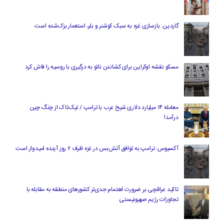
گاردین: بازسازی غزه به سبک کوشنر و بلر، استعمار بزک‌شده است
مسکو نقشه اوکراین برای کشاندن ناتو به درگیری با روسیه را فاش کرد
معامله ۱۴ میلیارد دلاری شیخ عرب با ترامپ / تیک‌تاک از چنگ چین
درآمد!
آکسیوس: ترامپ به توافق آتش‌بس در غزه ظرف ۲ روز آینده امیدوار است
تاکید عراقچی بر ضرورت اهتمام جدی‌تر کشورهای منطقه به مقابله با
تجاوزات رژیم صهیونیستی