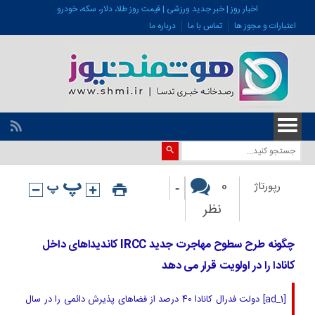
اخبار روز | خبر جدید ورزشی | قیمت روز طلا، دلار، سکه، خودرو
اعتبارات و مجوز ها
تماس با ما
درباره ما
-
0
رپورتاژ
نظر
چگونه طرح سطوح مهاجرت جدید IRCC کاندیداهای داخل
کانادا را در اولویت قرار می دهد
[ad_1] دولت فدرال کانادا 40 درصد از فضاهای پذیرش دائمی را در سال