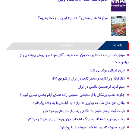
مرغ ۸۰ هزار تومانی آمد/ مرغ ارزان را از کجا بخریم؟
جدید
محبوب
مهاجرت با برنامه کانادا پرزنت ورکر: مصاحبه با آقای مهندس نریمان پورطلایی از
مهاجریست
ایران کمپانی رونمایی شد!
آغاز ارائه ویزا کارت و مستر کارت در ایران از شهریور ۱۴۰۱
سیم کارت گرجستان دائمی در ایران
چگونه مطب پزشکان را از محیطی استرس زا به فضای آرام بخش تبدیل کنیم ؟
وقتی هیوندای شما به بهترین‌ها نیاز دارد؛ آرامش را به جاده برگردانید
قیمت گوشی‌های تازه‌وارد؛ نگاهی به نرخ مدل‌های جدید بازار
راهنمای خرید دستگاه وندینگ: انتخاب بهترین مدل برای فروش خودکار
لوازم استوک کامیون؛ انتخاب هوشمند یا پرخطر؟