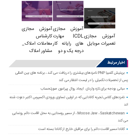
آموزش مجازی
آموزش مجازی
ICDL مهارت
کارشناس
آموزش مجازی
های رایانه کار
معاملات املاک_
تعمیرات موبایل
درجه یک و دو
مشاور املاک
اخبار مرتبط
بریتیش کلمبیا PNP نامزدهای بیشتری را دریافت می کند ، برنامه های بین المللی
پس از تحصیلات تکمیلی را در لیست انتظار می کند
مبانی بودجه برای تازه واردان: ایجاد روال پیرامون صورتحساب
نامزدهای کلاس تجربه کانادایی که در اولین تساوی ورودی اکسپرس اکتبر دعوت شده
اند
Moose Jaw ، Saskatchewan ، از مسیر روستایی به محل اقامت دائم رونمایی
می کند
کانادا مسیر اقامت دائم را برای مراقبان خارج از کانادا بسته است