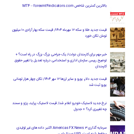
بالاترین کمترین شاخص MT4 – forexmt4indicators.com
قیمت جدید طلا و سکه ۱۲ مهرماه ۱۴۰۴/ قیمت سکه بهار آزادی ۱۰ میلیون
تومان تکان خورد
خبر مهم برای کارمندان دولت/ یک جراحی بزرگ بزرگ در راه است؟ +
توضیح رییس سازمان اداری و استخدامی درباره تعدیل یا تغییر حقوق
کارمندان
قیمت جدید دلار، یورو و سایر ارزها ۱۲ مهر ۱۴۰۴/ تکان چهار هزار تومانی
یورو ثبت شد
نرخ جدید لاستیک خودرو اعلام شد/ قیمت لاستیک پراید، پژو و سمند
چه تغییری کرد؟ + جدول
سرمایه گذاری Americas FX News 3 اکتبر: داده های غیر تولیدی
مخلوط شده است. USD عمدتا پایین.