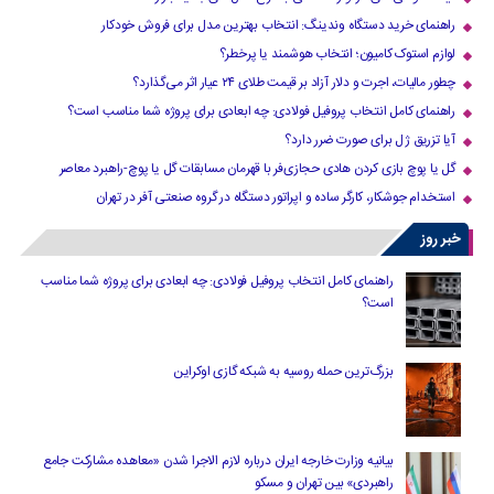
راهنمای خرید دستگاه وندینگ: انتخاب بهترین مدل برای فروش خودکار
لوازم استوک کامیون؛ انتخاب هوشمند یا پرخطر؟
چطور مالیات، اجرت و دلار آزاد بر قیمت طلای ۲۴ عیار اثر می‌گذارد؟
راهنمای کامل انتخاب پروفیل فولادی: چه ابعادی برای پروژه شما مناسب است؟
آیا تزریق ژل برای صورت ضرر دارد​؟
گل یا پوچ بازی کردن هادی حجازی‌فر با قهرمان مسابقات گل یا پوچ-راهبرد معاصر
استخدام جوشکار، کارگر ساده و اپراتور دستگاه در گروه صنعتی آفر در تهران
خبر روز
راهنمای کامل انتخاب پروفیل فولادی: چه ابعادی برای پروژه شما مناسب
است؟
بزرگ‌ترین حمله روسیه به شبکه گازی اوکراین
بیانیه وزارت خارجه ایران درباره لازم‌ الاجرا شدن «معاهده مشارکت جامع
راهبردی» بین تهران و مسکو