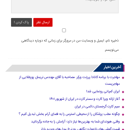
ارسال نظر
پاک کردن !
ذخیره نام، ایمیل و وبسایت من در مرورگر برای زمانی که دوباره دیدگاهی
می‌نویسم.
آخرین اخبار
مهاجرت با برنامه کانادا پرزنت ورکر: مصاحبه با آقای مهندس نریمان پورطلایی از
مهاجریست
ایران کمپانی رونمایی شد!
آغاز ارائه ویزا کارت و مستر کارت در ایران از شهریور ۱۴۰۱
سیم کارت گرجستان دائمی در ایران
چگونه مطب پزشکان را از محیطی استرس زا به فضای آرام بخش تبدیل کنیم ؟
وقتی هیوندای شما به بهترین‌ها نیاز دارد؛ آرامش را به جاده برگردانید
قیمت گوشی‌های تازه‌وارد؛ نگاهی به نرخ مدل‌های جدید بازار