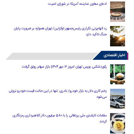
ادعای معاون نماینده آمریکا در شورای امنیت
رد اتهام‌زنی تکراری رئیس‌جمهور اوکراین/ تهران همواره بر ضرورت پایان
جنگ تاکید دارد
اخبار اقتصادی
رکوردشکنی بورس تهران امروز ۱۲ مهر ۱۴۰۴| بازار سهام رونق گرفت
زخم کاری دلار به بازار خودرو/ نادری: تنها در این حالت قیمت خودرو نزولی
می‌شود
مقامات تایلندی ملی پرتغالی را با 580 میلیون دلار کلاهبرداری رمزنگاری
کردند