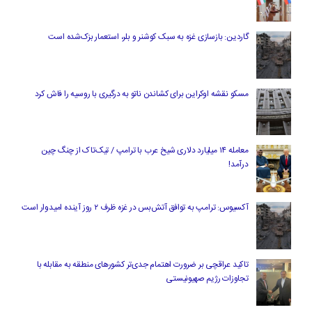
گاردین: بازسازی غزه به سبک کوشنر و بلر، استعمار بزک‌شده است
مسکو نقشه اوکراین برای کشاندن ناتو به درگیری با روسیه را فاش کرد
معامله ۱۴ میلیارد دلاری شیخ عرب با ترامپ / تیک‌تاک از چنگ چین
درآمد!
آکسیوس: ترامپ به توافق آتش‌بس در غزه ظرف ۲ روز آینده امیدوار است
تاکید عراقچی بر ضرورت اهتمام جدی‌تر کشورهای منطقه به مقابله با
تجاوزات رژیم صهیونیستی