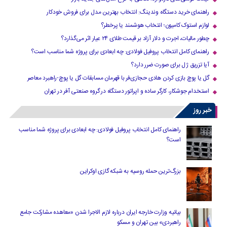
راهنمای خرید دستگاه وندینگ: انتخاب بهترین مدل برای فروش خودکار
لوازم استوک کامیون؛ انتخاب هوشمند یا پرخطر؟
چطور مالیات، اجرت و دلار آزاد بر قیمت طلای ۲۴ عیار اثر می‌گذارد؟
راهنمای کامل انتخاب پروفیل فولادی: چه ابعادی برای پروژه شما مناسب است؟
آیا تزریق ژل برای صورت ضرر دارد​؟
گل یا پوچ بازی کردن هادی حجازی‌فر با قهرمان مسابقات گل یا پوچ-راهبرد معاصر
استخدام جوشکار، کارگر ساده و اپراتور دستگاه در گروه صنعتی آفر در تهران
خبر روز
راهنمای کامل انتخاب پروفیل فولادی: چه ابعادی برای پروژه شما مناسب
است؟
بزرگ‌ترین حمله روسیه به شبکه گازی اوکراین
بیانیه وزارت خارجه ایران درباره لازم‌ الاجرا شدن «معاهده مشارکت جامع
راهبردی» بین تهران و مسکو