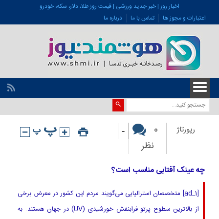
اخبار روز | خبر جدید ورزشی | قیمت روز طلا، دلار، سکه، خودرو
اعتبارات و مجوز ها
تماس با ما
درباره ما
-
0
رپورتاژ
نظر
چه عینک آفتابی مناسب است؟
[ad_1] متخصصان استرالیایی‌ می‌گویند مردم این کشور در معرض برخی
از بالاترین سطوح پرتو فرابنفش خورشیدی (UV) در جهان هستند. به