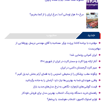
مرغ ۸۰ هزار تومانی آمد/ مرغ ارزان را از کجا بخریم؟
جدید
محبوب
مهاجرت با برنامه کانادا پرزنت ورکر: مصاحبه با آقای مهندس نریمان پورطلایی از
مهاجریست
ایران کمپانی رونمایی شد!
آغاز ارائه ویزا کارت و مستر کارت در ایران از شهریور ۱۴۰۱
سیم کارت گرجستان دائمی در ایران
چگونه مطب پزشکان را از محیطی استرس زا به فضای آرام بخش تبدیل کنیم ؟
وقتی هیوندای شما به بهترین‌ها نیاز دارد؛ آرامش را به جاده برگردانید
قیمت گوشی‌های تازه‌وارد؛ نگاهی به نرخ مدل‌های جدید بازار
راهنمای خرید دستگاه وندینگ: انتخاب بهترین مدل برای فروش خودکار
لوازم استوک کامیون؛ انتخاب هوشمند یا پرخطر؟