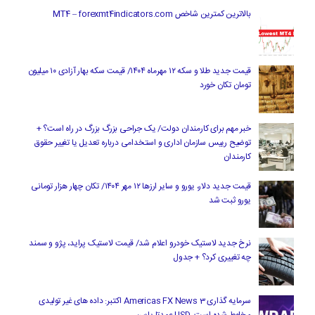
بالاترین کمترین شاخص MT4 – forexmt4indicators.com
قیمت جدید طلا و سکه ۱۲ مهرماه ۱۴۰۴/ قیمت سکه بهار آزادی ۱۰ میلیون
تومان تکان خورد
خبر مهم برای کارمندان دولت/ یک جراحی بزرگ بزرگ در راه است؟ +
توضیح رییس سازمان اداری و استخدامی درباره تعدیل یا تغییر حقوق
کارمندان
قیمت جدید دلار، یورو و سایر ارزها ۱۲ مهر ۱۴۰۴/ تکان چهار هزار تومانی
یورو ثبت شد
نرخ جدید لاستیک خودرو اعلام شد/ قیمت لاستیک پراید، پژو و سمند
چه تغییری کرد؟ + جدول
سرمایه گذاری Americas FX News 3 اکتبر: داده های غیر تولیدی
مخلوط شده است. USD عمدتا پایین.