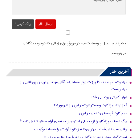
ارسال نظر
پاک کردن !
ذخیره نام، ایمیل و وبسایت من در مرورگر برای زمانی که دوباره دیدگاهی
می‌نویسم.
آخرین اخبار
مهاجرت با برنامه کانادا پرزنت ورکر: مصاحبه با آقای مهندس نریمان پورطلایی از
مهاجریست
ایران کمپانی رونمایی شد!
آغاز ارائه ویزا کارت و مستر کارت در ایران از شهریور ۱۴۰۱
سیم کارت گرجستان دائمی در ایران
چگونه مطب پزشکان را از محیطی استرس زا به فضای آرام بخش تبدیل کنیم ؟
وقتی هیوندای شما به بهترین‌ها نیاز دارد؛ آرامش را به جاده برگردانید
قیمت گوشی‌های تازه‌وارد؛ نگاهی به نرخ مدل‌های جدید بازار