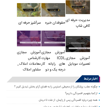
مدیریت حرفه ای
حقوقدان خبره
سرآشپز حرفه ای
کافی شاپ
آموزش مجازی
آموزش مجازی
ICDL مهارت
کارشناس
آموزش مجازی
های رایانه کار
معاملات املاک_
تعمیرات موبایل
درجه یک و دو
مشاور املاک
اخبار مرتبط
چگونه مطب پزشکان را از محیطی استرس زا به فضای آرام بخش تبدیل کنیم ؟
از کجا بفهمیم افسردگی داریم؟
همه چیز درباره افسردگی پس از زایمان: از علت تا درمان
تفاوت لیپیدما و سلولیت: راهنمای تشخیص و درمان