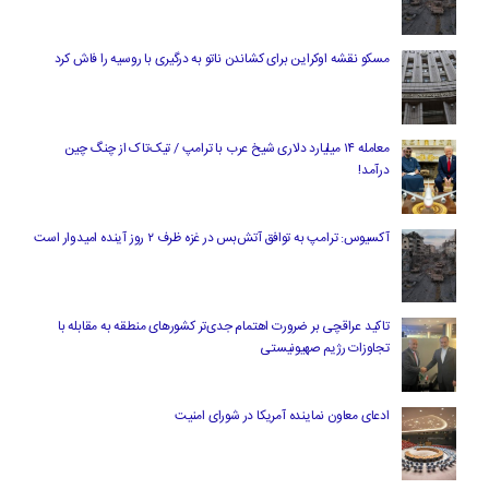
مسکو نقشه اوکراین برای کشاندن ناتو به درگیری با روسیه را فاش کرد
معامله ۱۴ میلیارد دلاری شیخ عرب با ترامپ / تیک‌تاک از چنگ چین
درآمد!
آکسیوس: ترامپ به توافق آتش‌بس در غزه ظرف ۲ روز آینده امیدوار است
تاکید عراقچی بر ضرورت اهتمام جدی‌تر کشورهای منطقه به مقابله با
تجاوزات رژیم صهیونیستی
ادعای معاون نماینده آمریکا در شورای امنیت