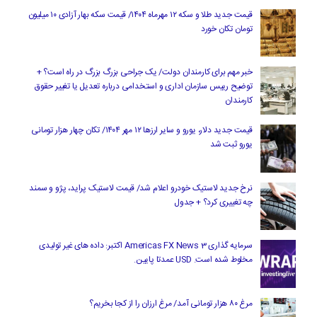
قیمت جدید طلا و سکه ۱۲ مهرماه ۱۴۰۴/ قیمت سکه بهار آزادی ۱۰ میلیون
تومان تکان خورد
خبر مهم برای کارمندان دولت/ یک جراحی بزرگ بزرگ در راه است؟ +
توضیح رییس سازمان اداری و استخدامی درباره تعدیل یا تغییر حقوق
کارمندان
قیمت جدید دلار، یورو و سایر ارزها ۱۲ مهر ۱۴۰۴/ تکان چهار هزار تومانی
یورو ثبت شد
نرخ جدید لاستیک خودرو اعلام شد/ قیمت لاستیک پراید، پژو و سمند
چه تغییری کرد؟ + جدول
سرمایه گذاری Americas FX News 3 اکتبر: داده های غیر تولیدی
مخلوط شده است. USD عمدتا پایین.
مرغ ۸۰ هزار تومانی آمد/ مرغ ارزان را از کجا بخریم؟