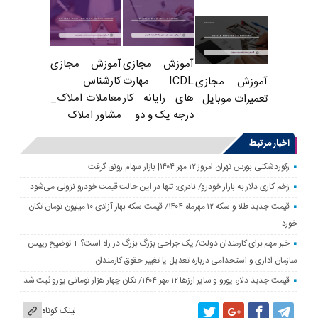
آموزش مجازی
آموزش مجازی
ICDL مهارت
کارشناس
آموزش مجازی
های رایانه کار
معاملات املاک_
تعمیرات موبایل
درجه یک و دو
مشاور املاک
اخبار مرتبط
رکوردشکنی بورس تهران امروز ۱۲ مهر ۱۴۰۴| بازار سهام رونق گرفت
زخم کاری دلار به بازار خودرو/ نادری: تنها در این حالت قیمت خودرو نزولی می‌شود
قیمت جدید طلا و سکه ۱۲ مهرماه ۱۴۰۴/ قیمت سکه بهار آزادی ۱۰ میلیون تومان تکان
خورد
خبر مهم برای کارمندان دولت/ یک جراحی بزرگ بزرگ در راه است؟ + توضیح رییس
سازمان اداری و استخدامی درباره تعدیل یا تغییر حقوق کارمندان
قیمت جدید دلار، یورو و سایر ارزها ۱۲ مهر ۱۴۰۴/ تکان چهار هزار تومانی یورو ثبت شد
لینک کوتاه