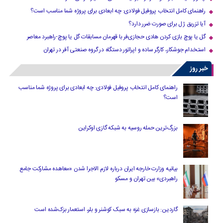
راهنمای کامل انتخاب پروفیل فولادی: چه ابعادی برای پروژه شما مناسب است؟
آیا تزریق ژل برای صورت ضرر دارد​؟
گل یا پوچ بازی کردن هادی حجازی‌فر با قهرمان مسابقات گل یا پوچ-راهبرد معاصر
استخدام جوشکار، کارگر ساده و اپراتور دستگاه در گروه صنعتی آفر در تهران
خبر روز
راهنمای کامل انتخاب پروفیل فولادی: چه ابعادی برای پروژه شما مناسب
است؟
بزرگ‌ترین حمله روسیه به شبکه گازی اوکراین
بیانیه وزارت خارجه ایران درباره لازم‌ الاجرا شدن «معاهده مشارکت جامع
راهبردی» بین تهران و مسکو
گاردین: بازسازی غزه به سبک کوشنر و بلر، استعمار بزک‌شده است