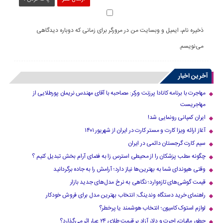
ذخیره نام، ایمیل و وبسایت من در مرورگر برای زمانی که دوباره دیدگاهی
می‌نویسم.
آخرین اخبار
مهاجرت با برنامه کانادا پرزنت ورکر: مصاحبه با آقای مهندس نریمان پورطلایی از
مهاجریست
ایران کمپانی رونمایی شد!
آغاز ارائه ویزا کارت و مستر کارت در ایران از شهریور ۱۴۰۱
سیم کارت گرجستان دائمی در ایران
چگونه مطب پزشکان را از محیطی استرس زا به فضای آرام بخش تبدیل کنیم ؟
وقتی هیوندای شما به بهترین‌ها نیاز دارد؛ آرامش را به جاده برگردانید
قیمت گوشی‌های تازه‌وارد؛ نگاهی به نرخ مدل‌های جدید بازار
راهنمای خرید دستگاه وندینگ: انتخاب بهترین مدل برای فروش خودکار
لوازم استوک کامیون؛ انتخاب هوشمند یا پرخطر؟
چطور مالیات، اجرت و دلار آزاد بر قیمت طلای ۲۴ عیار اثر می‌گذارد؟