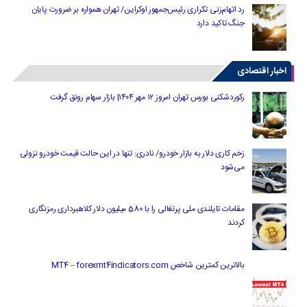
رد اتهام‌زنی تکراری رئیس‌جمهور اوکراین/ تهران همواره بر ضرورت پایان
جنگ تاکید دارد
اخبار اقتصادی
رکوردشکنی بورس تهران امروز ۱۲ مهر ۱۴۰۴| بازار سهام رونق گرفت
زخم کاری دلار به بازار خودرو/ نادری: تنها در این حالت قیمت خودرو نزولی
می‌شود
مقامات تایلندی ملی پرتغالی را با 580 میلیون دلار کلاهبرداری رمزنگاری
کردند
بالاترین کمترین شاخص MT4 – forexmt4indicators.com