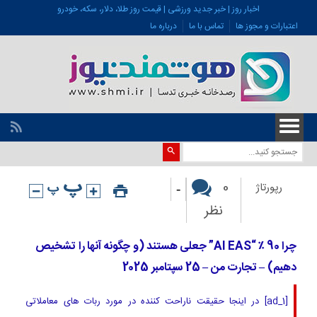
اخبار روز | خبر جدید ورزشی | قیمت روز طلا، دلار، سکه، خودرو
اعتبارات و مجوز ها
تماس با ما
درباره ما
-
0
رپورتاژ
نظر
چرا 90 ٪ “AI EAS” جعلی هستند (و چگونه آنها را تشخیص
دهیم) – تجارت من – 25 سپتامبر 2025
[ad_1] در اینجا حقیقت ناراحت کننده در مورد ربات های معاملاتی