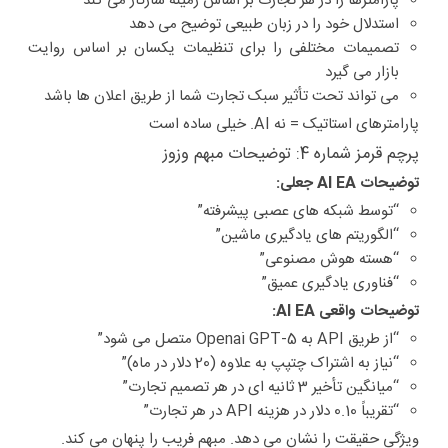
پارامترها را در هر تجارت بر اساس زمینه سازگار می کند
استدلال خود را در زبان طبیعی توضیح می دهد
تصمیمات مختلفی را برای تنظیمات یکسان بر اساس روایت
بازار می گیرد
می تواند تحت تأثیر سبک تجارت شما از طریق اعلان ها باشد
پارامترهای استاتیک = نه AI. خیلی ساده است
پرچم قرمز شماره 4: توضیحات مبهم وزوز
توضیحات AI EA جعلی:
“توسط شبکه های عصبی پیشرفته”
“الگوریتم های یادگیری ماشین”
“هسته هوش مصنوعی”
“فناوری یادگیری عمیق”
توضیحات واقعی AI EA:
“از طریق API به Openai GPT-5 متصل می شود”
“نیاز به اشتراک چتپپ به علاوه (20 دلار در ماه)”
“میانگین تأخیر 3 ثانیه ای در هر تصمیم تجارت”
“تقریباً 0.10 دلار در هزینه API در هر تجارت”
ویژگی حقیقت را نشان می دهد. مبهم فریب را پنهان می کند.