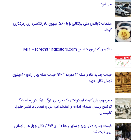
می‌شود
مقامات تایلندی ملی پرتغالی را با 580 میلیون دلار کلاهبرداری رمزنگاری
کردند
بالاترین کمترین شاخص MT4 – forexmt4indicators.com
قیمت جدید طلا و سکه ۱۲ مهرماه ۱۴۰۴/ قیمت سکه بهار آزادی ۱۰ میلیون
تومان تکان خورد
خبر مهم برای کارمندان دولت/ یک جراحی بزرگ بزرگ در راه است؟ +
توضیح رییس سازمان اداری و استخدامی درباره تعدیل یا تغییر حقوق
کارمندان
قیمت جدید دلار، یورو و سایر ارزها ۱۲ مهر ۱۴۰۴/ تکان چهار هزار تومانی
یورو ثبت شد