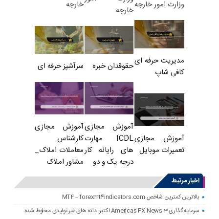
خارجه
وزارت امور خارجه
خارجه
مدیریت حرفه ای
حقوقدان خبره
سرآشپز حرفه ای
کافی شاپ
آموزش مجازی
آموزش مجازی
ICDL مهارت
کارشناس
آموزش مجازی
های رایانه کار
معاملات املاک_
تعمیرات موبایل
درجه یک و دو
مشاور املاک
اخبار مرتبط
بالاترین کمترین شاخص MT4 – forexmt4indicators.com
سرمایه گذاری Americas FX News 3 اکتبر: داده های غیر تولیدی مخلوط شده