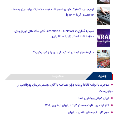
نرخ جدید لاستیک خودرو اعلام شد/ قیمت لاستیک پراید، پژو و سمند
چه تغییری کرد؟ + جدول
سرمایه گذاری Americas FX News 3 اکتبر: داده های غیر تولیدی
مخلوط شده است. USD عمدتا پایین.
مرغ ۸۰ هزار تومانی آمد/ مرغ ارزان را از کجا بخریم؟
جدید
محبوب
مهاجرت با برنامه کانادا پرزنت ورکر: مصاحبه با آقای مهندس نریمان پورطلایی از
مهاجریست
ایران کمپانی رونمایی شد!
آغاز ارائه ویزا کارت و مستر کارت در ایران از شهریور ۱۴۰۱
سیم کارت گرجستان دائمی در ایران