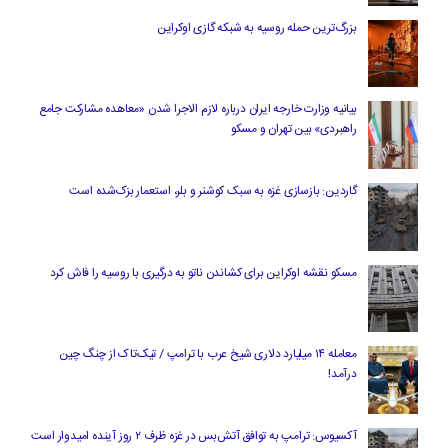
بزرگ‌ترین حمله روسیه به شبکه گازی اوکراین
بیانیه وزارت خارجه ایران درباره لازم‌ الاجرا شدن «معاهده مشارکت جامع
راهبردی» بین تهران و مسکو
گاردین: بازسازی غزه به سبک کوشنر و بلر، استعمار بزک‌شده است
مسکو نقشه اوکراین برای کشاندن ناتو به درگیری با روسیه را فاش کرد
معامله ۱۴ میلیارد دلاری شیخ عرب با ترامپ / تیک‌تاک از چنگ چین
درآمد!
آکسیوس: ترامپ به توافق آتش‌بس در غزه ظرف ۲ روز آینده امیدوار است