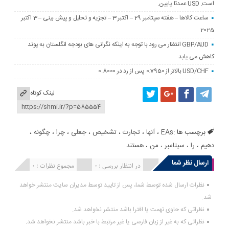
است. USD عمدتا پایین.
ساعت کالاها – هفته سپتامبر 29 – اکتبر 3 – تجزیه و تحلیل و پیش بینی – 3 اکتبر
2025
GBP/AUD انتظار می رود با توجه به اینکه نگرانی های بودجه انگلستان به پوند
کاهش می یابد
USD/CHF بالاتر از 0.7950 پس از رد در 0.8000
لینک کوتاه
برچسب ها :
EAs
،
آنها
،
تجارت
،
تشخیص
،
جعلی
،
چرا
،
چگونه
،
دهیم
،
را
،
سپتامبر
،
من
،
هستند
ارسال نظر شما
انتشار یافته : 0
در انتظار بررسی : 0
مجموع نظرات : 0
نظرات ارسال شده توسط شما، پس از تایید توسط مدیران سایت منتشر خواهد
شد.
نظراتی که حاوی تهمت یا افترا باشد منتشر نخواهد شد.
نظراتی که به غیر از زبان فارسی یا غیر مرتبط با خبر باشد منتشر نخواهد شد.