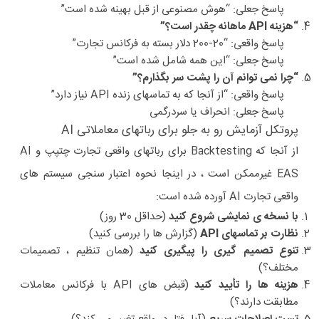
پاسخ جعلی: “هوش مصنوعی از قبل بهینه شده است”
“هزینه API ماهانه چقدر است؟”
پاسخ واقعی: “20-200 دلار بسته به فرکانس تجارت”
پاسخ جعلی: “این همه شامل شده است”
“چرا نمی توانم آن را پشت سر بگذارم؟”
پاسخ واقعی: “از آنجا که به تماسهای زنده API نیاز دارد”
پاسخ جعلی: انحراف یا سردرگمی
پروتکل آزمایش رو به جلو برای رباتهای معاملاتی AI
از آنجا که Backtesting برای رباتهای واقعی تجارت چتپپ و AI
EAS غیرممکن است ، در اینجا نحوه اعتبار سنجی سیستم های
واقعی تجارت AI آورده شده است:
با نسخه ی نمایشی شروع کنید
(حداقل 30 روز)
نظارت بر تماسهای API
(گزارش ها را بررسی کنید)
تنوع تصمیم گیری را پیگیری کنید
(همان تنظیم ، تصمیمات
مختلف؟)
هزینه ها را تأیید کنید
(قبض های API با فرکانس معاملات
مطابقت دارند؟)