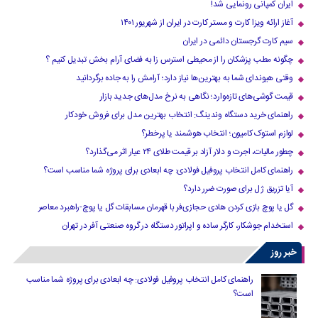
ایران کمپانی رونمایی شد!
آغاز ارائه ویزا کارت و مستر کارت در ایران از شهریور ۱۴۰۱
سیم کارت گرجستان دائمی در ایران
چگونه مطب پزشکان را از محیطی استرس زا به فضای آرام بخش تبدیل کنیم ؟
وقتی هیوندای شما به بهترین‌ها نیاز دارد؛ آرامش را به جاده برگردانید
قیمت گوشی‌های تازه‌وارد؛ نگاهی به نرخ مدل‌های جدید بازار
راهنمای خرید دستگاه وندینگ: انتخاب بهترین مدل برای فروش خودکار
لوازم استوک کامیون؛ انتخاب هوشمند یا پرخطر؟
چطور مالیات، اجرت و دلار آزاد بر قیمت طلای ۲۴ عیار اثر می‌گذارد؟
راهنمای کامل انتخاب پروفیل فولادی: چه ابعادی برای پروژه شما مناسب است؟
آیا تزریق ژل برای صورت ضرر دارد​؟
گل یا پوچ بازی کردن هادی حجازی‌فر با قهرمان مسابقات گل یا پوچ-راهبرد معاصر
استخدام جوشکار، کارگر ساده و اپراتور دستگاه در گروه صنعتی آفر در تهران
خبر روز
راهنمای کامل انتخاب پروفیل فولادی: چه ابعادی برای پروژه شما مناسب
است؟