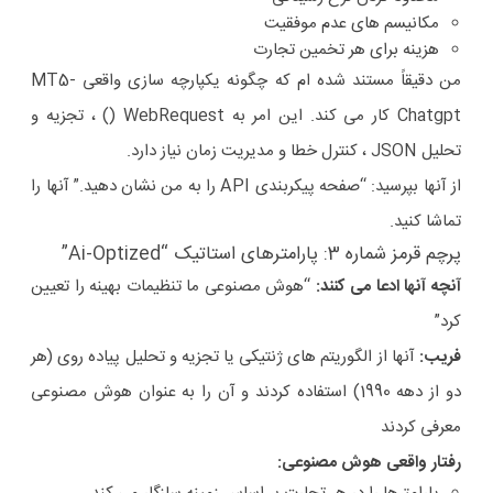
مکانیسم های عدم موفقیت
هزینه برای هر تخمین تجارت
من دقیقاً مستند شده ام که چگونه یکپارچه سازی واقعی MT5-
Chatgpt کار می کند. این امر به WebRequest () ، تجزیه و
تحلیل JSON ، کنترل خطا و مدیریت زمان نیاز دارد.
از آنها بپرسید: “صفحه پیکربندی API را به من نشان دهید.” آنها را
تماشا کنید.
پرچم قرمز شماره 3: پارامترهای استاتیک “Ai-Optized”
آنچه آنها ادعا می کنند:
“هوش مصنوعی ما تنظیمات بهینه را تعیین
کرد”
فریب:
آنها از الگوریتم های ژنتیکی یا تجزیه و تحلیل پیاده روی (هر
دو از دهه 1990) استفاده کردند و آن را به عنوان هوش مصنوعی
معرفی کردند
رفتار واقعی هوش مصنوعی: