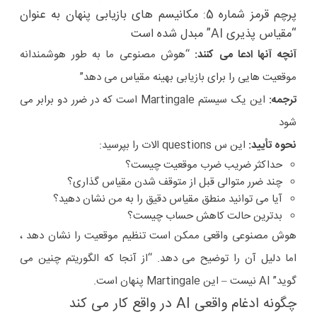
پرچم قرمز شماره 5: مکانیسم های بازیابی پنهان به عنوان
“مقیاس پذیری AI” مبدل شده است
آنچه آنها ادعا می کنند:
“هوش مصنوعی ما به طور هوشمندانه
موقعیت هایی را برای بازیابی بهینه مقیاس می دهد”
ترجمه:
این یک سیستم Martingale است که در ضرر دو برابر می
شود
نحوه تأیید:
این س questions الات را بپرسید:
حداکثر ضریب ضرب موقعیت چیست؟
چند ضرر متوالی قبل از متوقف شدن مقیاس گذاری؟
آیا می توانید منطق مقیاس دقیق را به من نشان دهید؟
بدترین حالت کاهش حساب چیست؟
هوش مصنوعی واقعی ممکن است تنظیم موقعیت را نشان دهد ،
اما دلیل آن را توضیح می دهد. “از آنجا که الگوریتم چنین می
گوید” AI نیست – این Martingale پنهان است.
چگونه ادغام واقعی AI در واقع کار می کند