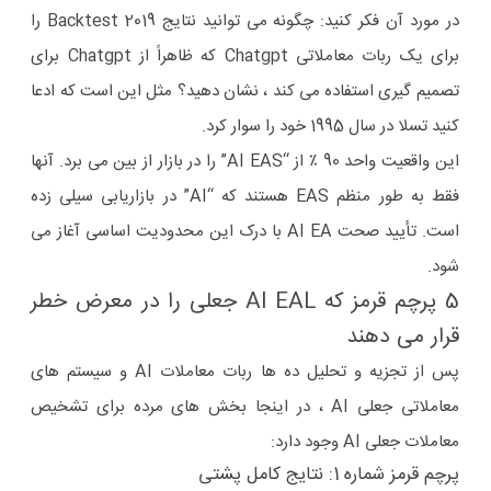
در مورد آن فکر کنید: چگونه می توانید نتایج Backtest 2019 را
برای یک ربات معاملاتی Chatgpt که ظاهراً از Chatgpt برای
تصمیم گیری استفاده می کند ، نشان دهید؟ مثل این است که ادعا
کنید تسلا در سال 1995 خود را سوار کرد.
این واقعیت واحد 90 ٪ از “AI EAS” را در بازار از بین می برد. آنها
فقط به طور منظم EAS هستند که “AI” در بازاریابی سیلی زده
است. تأیید صحت AI EA با درک این محدودیت اساسی آغاز می
شود.
5 پرچم قرمز که AI EAL جعلی را در معرض خطر
قرار می دهند
پس از تجزیه و تحلیل ده ها ربات معاملات AI و سیستم های
معاملاتی جعلی AI ، در اینجا بخش های مرده برای تشخیص
معاملات جعلی AI وجود دارد:
پرچم قرمز شماره 1: نتایج کامل پشتی