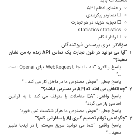
مستندات باید
راهنمای ادغام API
☐ تصاویر پیکربندی
☐ تجزیه هزینه در هر تجارت
statistics statistics
☐ رفتار ناکام
سؤالاتی برای پرسیدن فروشندگان
“آیا می توانید در طول تجارت یک تماس API زنده به من نشان
دهید؟”
پاسخ واقعی: “بله ، اینجا WebRequest برای Openai است
…”
پاسخ جعلی: “هوش مصنوعی ما در داخل کار می کند …”
“چه اتفاقی می افتد که API در دسترس نباشد؟”
پاسخ واقعی: “EA معاملات را متوقف می کند یا به قوانین
اساسی باز می گردد”
پاسخ جعلی: “هوش مصنوعی ما هرگز شکست نمی خورد”
“چگونه می توانم تصمیم گیری AI را سفارشی کنم؟”
پاسخ واقعی: “شما می توانید سریع سیستم را در اینجا تغییر
دهید …”