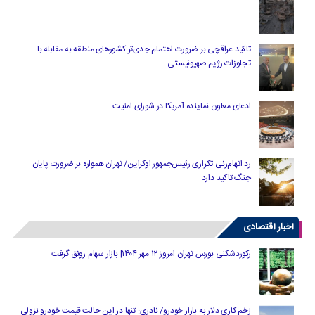
تاکید عراقچی بر ضرورت اهتمام جدی‌تر کشورهای منطقه به مقابله با
تجاوزات رژیم صهیونیستی
ادعای معاون نماینده آمریکا در شورای امنیت
رد اتهام‌زنی تکراری رئیس‌جمهور اوکراین/ تهران همواره بر ضرورت پایان
جنگ تاکید دارد
اخبار اقتصادی
رکوردشکنی بورس تهران امروز ۱۲ مهر ۱۴۰۴| بازار سهام رونق گرفت
زخم کاری دلار به بازار خودرو/ نادری: تنها در این حالت قیمت خودرو نزولی