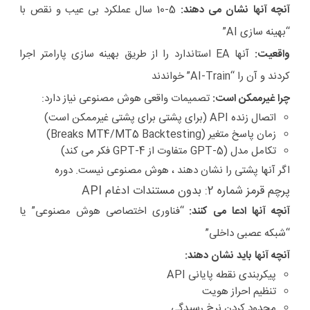
آنچه آنها نشان می دهند:
5-10 سال عملکرد بی عیب و نقص با
“بهینه سازی AI”
واقعیت:
آنها EA استاندارد را از طریق بهینه سازی پارامتر اجرا
کردند و آن را “AI-Train” خواندند
چرا غیرممکن است:
تصمیمات واقعی هوش مصنوعی نیاز دارد:
اتصال زنده API (برای پشتی برای پشتی غیرممکن است)
زمان پاسخ متغیر (Breaks MT4/MT5 Backtesting)
تکامل مدل (GPT-5 متفاوت از GPT-4 فکر می کند)
اگر آنها پشتی را نشان دهند ، هوش مصنوعی نیست. دوره
پرچم قرمز شماره 2: بدون مستندات ادغام API
آنچه آنها ادعا می کنند:
“فناوری اختصاصی هوش مصنوعی” یا
“شبکه عصبی داخلی”
آنچه آنها باید نشان دهند:
پیکربندی نقطه پایانی API
تنظیم احراز هویت
محدود کردن نرخ رسیدگی