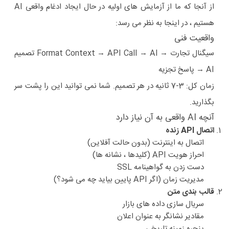
از آنجا که ما از آزمایش های اولیه در حال ایجاد ادغام واقعی AI
هستیم ، در اینجا به نظر می رسد:
واقعیت فنی
سیگنال تجارت → Format Context → API Call → AI تصمیم
AI → پاسخ تجزیه
زمان کل: 3-7 ثانیه در هر تصمیم. شما نمی توانید این را پشت سر
بگذارید.
آنچه AI واقعی به آن نیاز دارد
اتصال API زنده
اتصال به اینترنت (بدون حالت آفلاین)
احراز هویت API (کلیدها ، نشانه ها)
دست زدن به گواهینامه SSL
مدیریت زمان (اگر API پایین بیاید چه می شود؟)
قالب بندی متن
سریال سازی داده های بازار
مقادیر نشانگر به عنوان اعلان
پنجره زمینه تاریخی