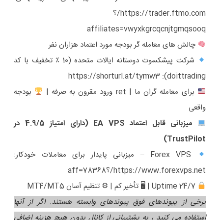
https://trader.ftmo.com/؟
affiliates=vwyxkgrcqcnjtgmqsooq
چالش های معامله گر بودجه مورد اعتماد هزاران نفر
شرکت پیشکسوت دوستانه ایالات متحده (10 ٪ تخفیف با کد
https://shorturl.at/tymw3
doittrading):
برای معامله گران ما | ret ورود مقرون به صرفه |
بودجه
واقعی
میزبانی قابل اعتماد EA VPS (دارای امتیاز 4.9/5 در
TrustPilot)
Forex VPS – میزبانی پایدار برای معاملات خودکار:
https://www.forexvps.net/؟aff=78368
24/7 Uptime | 🖥 تأخیر کم | ⚙ تنظیم آسان MT4/MT5
برخی از پیوندهای فوق پیوندهای وابسته هستند. اگر از آنها
استفاده می کنید ، به پشتیبانی از کانال بدون هیچ هزینه اضافی