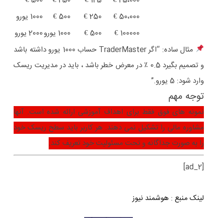
500 €
250 €
125 €
25،000 €
50،000 €
250 €
500 €
1000 یورو
100000 €
500 €
1000 یورو
2000 یورو
مثال ساده:
“اگر TraderMaster حساب 1000 یورو داشته باشد
و تصمیم بگیرد 0.5 ٪ در معرض خطر باشد ، باید در مدیریت ریسک
وارد شود: 5 یورو.”
توجه مهم
نمونه های فوق فقط برای اهداف آموزشی ارائه شده است. آنها
مشاوره مالی را تشکیل نمی دهند. هر کاربر باید سطح ریسک خود
را به صورت جداگانه و تحت مسئولیت خود تعریف کند.
[ad_2]
لینک منبع
:
هوشمند نیوز