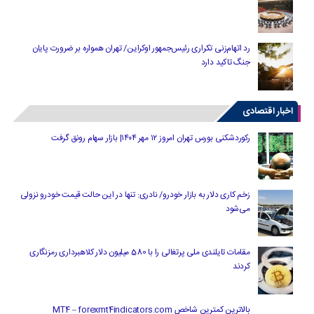
رد اتهام‌زنی تکراری رئیس‌جمهور اوکراین/ تهران همواره بر ضرورت پایان
جنگ تاکید دارد
اخبار اقتصادی
رکوردشکنی بورس تهران امروز ۱۲ مهر ۱۴۰۴| بازار سهام رونق گرفت
زخم کاری دلار به بازار خودرو/ نادری: تنها در این حالت قیمت خودرو نزولی
می‌شود
مقامات تایلندی ملی پرتغالی را با 580 میلیون دلار کلاهبرداری رمزنگاری
کردند
بالاترین کمترین شاخص MT4 – forexmt4indicators.com