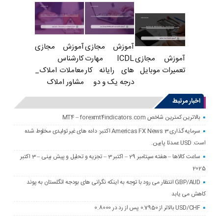
آموزش مجازی
آموزش مجازی
ICDL مهارت
کارشناس
آموزش مجازی
های رایانه کار
معاملات املاک_
تعمیرات موبایل
درجه یک و دو
مشاور املاک
اخبار مرتبط
بالاترین کمترین شاخص MT4 – forexmt4indicators.com
سرمایه گذاری Americas FX News 3 اکتبر: داده های غیر تولیدی مخلوط شده
است. USD عمدتا پایین.
ساعت کالاها – هفته سپتامبر 29 – اکتبر 3 – تجزیه و تحلیل و پیش بینی – 3 اکتبر
2025
GBP/AUD انتظار می رود با توجه به اینکه نگرانی های بودجه انگلستان به پوند
کاهش می یابد
USD/CHF بالاتر از 0.7950 پس از رد در 0.8000