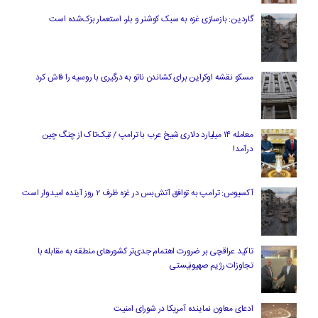
گاردین: بازسازی غزه به سبک کوشنر و بلر، استعمار بزک‌شده است
مسکو نقشه اوکراین برای کشاندن ناتو به درگیری با روسیه را فاش کرد
معامله ۱۴ میلیارد دلاری شیخ عرب با ترامپ / تیک‌تاک از چنگ چین
درآمد!
آکسیوس: ترامپ به توافق آتش‌بس در غزه ظرف ۲ روز آینده امیدوار است
تاکید عراقچی بر ضرورت اهتمام جدی‌تر کشورهای منطقه به مقابله با
تجاوزات رژیم صهیونیستی
ادعای معاون نماینده آمریکا در شورای امنیت