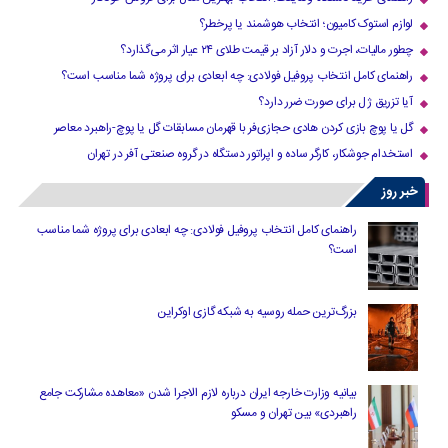
لوازم استوک کامیون؛ انتخاب هوشمند یا پرخطر؟
چطور مالیات، اجرت و دلار آزاد بر قیمت طلای ۲۴ عیار اثر می‌گذارد؟
راهنمای کامل انتخاب پروفیل فولادی: چه ابعادی برای پروژه شما مناسب است؟
آیا تزریق ژل برای صورت ضرر دارد​؟
گل یا پوچ بازی کردن هادی حجازی‌فر با قهرمان مسابقات گل یا پوچ-راهبرد معاصر
استخدام جوشکار، کارگر ساده و اپراتور دستگاه در گروه صنعتی آفر در تهران
خبر روز
راهنمای کامل انتخاب پروفیل فولادی: چه ابعادی برای پروژه شما مناسب
است؟
بزرگ‌ترین حمله روسیه به شبکه گازی اوکراین
بیانیه وزارت خارجه ایران درباره لازم‌ الاجرا شدن «معاهده مشارکت جامع
راهبردی» بین تهران و مسکو