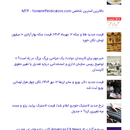
بالاترین کمترین شاخص MT4 – forexmt4indicators.com
قیمت جدید طلا و سکه ۱۲ مهرماه ۱۴۰۴/ قیمت سکه بهار آزادی ۱۰ میلیون
تومان تکان خورد
خبر مهم برای کارمندان دولت/ یک جراحی بزرگ بزرگ در راه است؟ +
توضیح رییس سازمان اداری و استخدامی درباره تعدیل یا تغییر حقوق
کارمندان
قیمت جدید دلار، یورو و سایر ارزها ۱۲ مهر ۱۴۰۴/ تکان چهار هزار تومانی
یورو ثبت شد
نرخ جدید لاستیک خودرو اعلام شد/ قیمت لاستیک پراید، پژو و سمند
چه تغییری کرد؟ + جدول
سرمایه گذاری Americas FX News 3 اکتبر: داده های غیر تولیدی