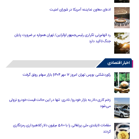
ادعای معاون نماینده آمریکا در شورای امنیت
رد اتهام‌زنی تکراری رئیس‌جمهور اوکراین/ تهران همواره بر ضرورت پایان
جنگ تاکید دارد
اخبار اقتصادی
رکوردشکنی بورس تهران امروز ۱۲ مهر ۱۴۰۴| بازار سهام رونق گرفت
زخم کاری دلار به بازار خودرو/ نادری: تنها در این حالت قیمت خودرو نزولی
می‌شود
مقامات تایلندی ملی پرتغالی را با 580 میلیون دلار کلاهبرداری رمزنگاری
کردند