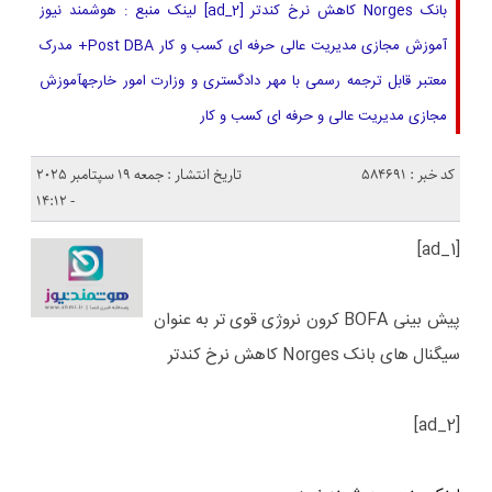
بانک Norges کاهش نرخ کندتر [ad_2] لینک منبع : هوشمند نیوز
آموزش مجازی مدیریت عالی حرفه ای کسب و کار Post DBA+ مدرک
معتبر قابل ترجمه رسمی با مهر دادگستری و وزارت امور خارجهآموزش
مجازی مدیریت عالی و حرفه ای کسب و کار
کد خبر : 584691
تاریخ انتشار : جمعه 19 سپتامبر 2025
- 14:12
[ad_1]
پیش بینی BOFA کرون نروژی قوی تر به عنوان
سیگنال های بانک Norges کاهش نرخ کندتر
[ad_2]