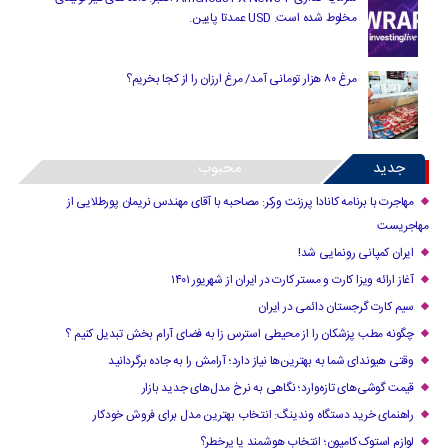
مخلوط شده است. USD عمدتا پایین.
مرغ ۸۰ هزار تومانی آمد/ مرغ ارزان را از کجا بخریم؟
جدید
محبوب
مهاجرت با برنامه کانادا پرزنت ورکر: مصاحبه با آقای مهندس نریمان پورطلایی از
مهاجریست
ایران کمپانی رونمایی شد!
آغاز ارائه ویزا کارت و مستر کارت در ایران از شهریور ۱۴۰۱
سیم کارت گرجستان دائمی در ایران
چگونه مطب پزشکان را از محیطی استرس زا به فضای آرام بخش تبدیل کنیم ؟
وقتی هیوندای شما به بهترین‌ها نیاز دارد؛ آرامش را به جاده برگردانید
قیمت گوشی‌های تازه‌وارد؛ نگاهی به نرخ مدل‌های جدید بازار
راهنمای خرید دستگاه وندینگ: انتخاب بهترین مدل برای فروش خودکار
لوازم استوک کامیون؛ انتخاب هوشمند یا پرخطر؟