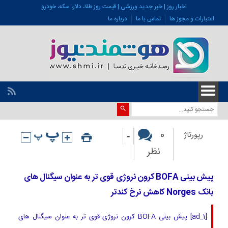
اخبار روز | خبر جدید ورزشی | قیمت روز طلا، دلار، سکه، خودرو
اعتبارات و مجوز ها
تماس با ما
درباره ما
-
0
رپورتاژ
نظر
پیش بینی BOFA کرون نروژی قوی تر به عنوان سیگنال های
بانک Norges کاهش نرخ کندتر
[ad_1] پیش بینی BOFA کرون نروژی قوی تر به عنوان سیگنال های