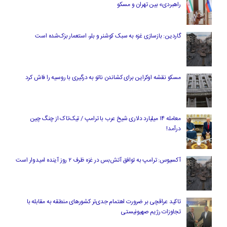
راهبردی» بین تهران و مسکو
گاردین: بازسازی غزه به سبک کوشنر و بلر، استعمار بزک‌شده است
مسکو نقشه اوکراین برای کشاندن ناتو به درگیری با روسیه را فاش کرد
معامله ۱۴ میلیارد دلاری شیخ عرب با ترامپ / تیک‌تاک از چنگ چین
درآمد!
آکسیوس: ترامپ به توافق آتش‌بس در غزه ظرف ۲ روز آینده امیدوار است
تاکید عراقچی بر ضرورت اهتمام جدی‌تر کشورهای منطقه به مقابله با
تجاوزات رژیم صهیونیستی