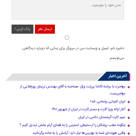
ارسال نظر
پاک کردن !
ذخیره نام، ایمیل و وبسایت من در مرورگر برای زمانی که دوباره دیدگاهی
می‌نویسم.
آخرین اخبار
مهاجرت با برنامه کانادا پرزنت ورکر: مصاحبه با آقای مهندس نریمان پورطلایی از
مهاجریست
ایران کمپانی رونمایی شد!
آغاز ارائه ویزا کارت و مستر کارت در ایران از شهریور ۱۴۰۱
سیم کارت گرجستان دائمی در ایران
چگونه مطب پزشکان را از محیطی استرس زا به فضای آرام بخش تبدیل کنیم ؟
وقتی هیوندای شما به بهترین‌ها نیاز دارد؛ آرامش را به جاده برگردانید