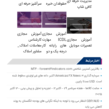
مدیریت حرفه ای
حقوقدان خبره
سرآشپز حرفه ای
کافی شاپ
آموزش مجازی
آموزش مجازی
ICDL مهارت
کارشناس
آموزش مجازی
های رایانه کار
معاملات املاک_
تعمیرات موبایل
درجه یک و دو
مشاور املاک
اخبار مرتبط
بالاترین کمترین شاخص MT4 – forexmt4indicators.com
سرمایه گذاری Americas FX News 3 اکتبر: داده های غیر تولیدی مخلوط شده
است. USD عمدتا پایین.
ساعت کالاها – هفته سپتامبر 29 – اکتبر 3 – تجزیه و تحلیل و پیش بینی – 3 اکتبر
2025
GBP/AUD انتظار می رود با توجه به اینکه نگرانی های بودجه انگلستان به پوند
کاهش می یابد