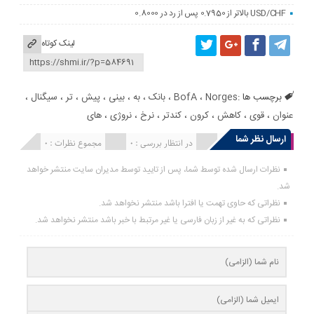
USD/CHF بالاتر از 0.7950 پس از رد در 0.8000
لینک کوتاه
برچسب ها :
Norges
،
BofA
،
بانک
،
به
،
بینی
،
پیش
،
تر
،
سیگنال
،
عنوان
،
قوی
،
کاهش
،
کرون
،
کندتر
،
نرخ
،
نروژی
،
های
ارسال نظر شما
انتشار یافته : 0
در انتظار بررسی : 0
مجموع نظرات : 0
نظرات ارسال شده توسط شما، پس از تایید توسط مدیران سایت منتشر خواهد
شد.
نظراتی که حاوی تهمت یا افترا باشد منتشر نخواهد شد.
نظراتی که به غیر از زبان فارسی یا غیر مرتبط با خبر باشد منتشر نخواهد شد.