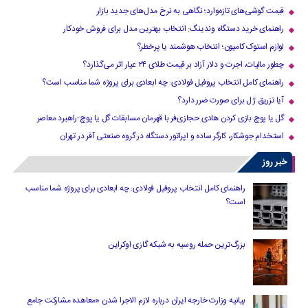
قیمت گوشی‌های تازه‌وارد؛ نگاهی به نرخ مدل‌های جدید بازار
راهنمای خرید دستگاه وندینگ: انتخاب بهترین مدل برای فروش خودکار
لوازم استوک کامیون؛ انتخاب هوشمند یا پرخطر؟
چطور مالیات، اجرت و دلار آزاد بر قیمت طلای ۲۴ عیار اثر می‌گذارد؟
راهنمای کامل انتخاب پروفیل فولادی: چه ابعادی برای پروژه شما مناسب است؟
آیا تزریق ژل برای صورت ضرر دارد​؟
گل یا پوچ بازی کردن هادی حجازی‌فر با قهرمان مسابقات گل یا پوچ-راهبرد معاصر
استخدام جوشکار، کارگر ساده و اپراتور دستگاه در گروه صنعتی آفر در تهران
خبر روز
راهنمای کامل انتخاب پروفیل فولادی: چه ابعادی برای پروژه شما مناسب
است؟
بزرگ‌ترین حمله روسیه به شبکه گازی اوکراین
بیانیه وزارت خارجه ایران درباره لازم‌ الاجرا شدن «معاهده مشارکت جامع