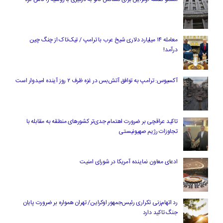
معامله ۱۴ میلیارد دلاری شیخ عرب با ترامپ / تیک‌تاک از چنگ چین
درآمد!
آکسیوس: ترامپ به توافق آتش‌بس در غزه ظرف ۲ روز آینده امیدوار است
تاکید عراقچی بر ضرورت اهتمام جدی‌تر کشورهای منطقه به مقابله با
تجاوزات رژیم صهیونیستی
ادعای معاون نماینده آمریکا در شورای امنیت
رد اتهام‌زنی تکراری رئیس‌جمهور اوکراین/ تهران همواره بر ضرورت پایان
جنگ تاکید دارد