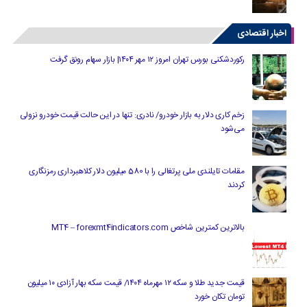
اخبار اقتصادی
رکوردشکنی بورس تهران امروز ۱۲ مهر ۱۴۰۴| بازار سهام رونق گرفت
زخم کاری دلار به بازار خودرو/ نادری: تنها در این حالت قیمت خودرو نزولی
می‌شود
مقامات تایلندی ملی پرتغالی را با 580 میلیون دلار کلاهبرداری رمزنگاری
کردند
بالاترین کمترین شاخص MT4 – forexmt4indicators.com
قیمت جدید طلا و سکه ۱۲ مهرماه ۱۴۰۴/ قیمت سکه بهار آزادی ۱۰ میلیون
تومان تکان خورد