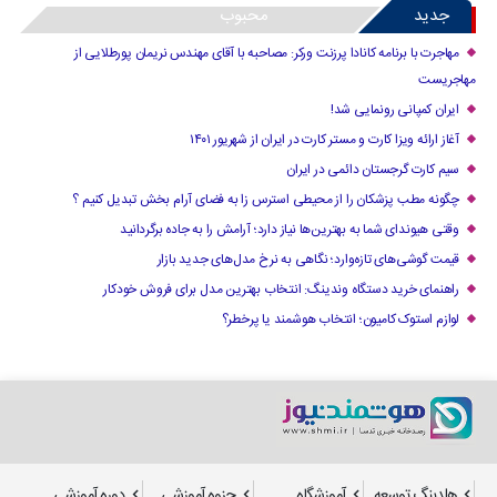
جدید
محبوب
مهاجرت با برنامه کانادا پرزنت ورکر: مصاحبه با آقای مهندس نریمان پورطلایی از
مهاجریست
ایران کمپانی رونمایی شد!
آغاز ارائه ویزا کارت و مستر کارت در ایران از شهریور ۱۴۰۱
سیم کارت گرجستان دائمی در ایران
چگونه مطب پزشکان را از محیطی استرس زا به فضای آرام بخش تبدیل کنیم ؟
وقتی هیوندای شما به بهترین‌ها نیاز دارد؛ آرامش را به جاده برگردانید
قیمت گوشی‌های تازه‌وارد؛ نگاهی به نرخ مدل‌های جدید بازار
راهنمای خرید دستگاه وندینگ: انتخاب بهترین مدل برای فروش خودکار
لوازم استوک کامیون؛ انتخاب هوشمند یا پرخطر؟
هلدینگ توسعه
آموزشگاه
جزوه آموزشی
دوره آموزشی