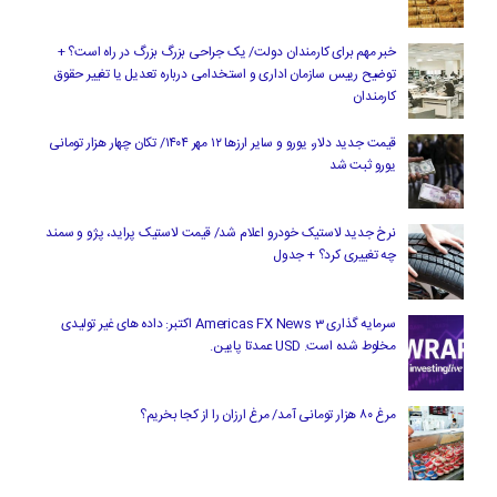
خبر مهم برای کارمندان دولت/ یک جراحی بزرگ بزرگ در راه است؟ +
توضیح رییس سازمان اداری و استخدامی درباره تعدیل یا تغییر حقوق
کارمندان
قیمت جدید دلار، یورو و سایر ارزها ۱۲ مهر ۱۴۰۴/ تکان چهار هزار تومانی
یورو ثبت شد
نرخ جدید لاستیک خودرو اعلام شد/ قیمت لاستیک پراید، پژو و سمند
چه تغییری کرد؟ + جدول
سرمایه گذاری Americas FX News 3 اکتبر: داده های غیر تولیدی
مخلوط شده است. USD عمدتا پایین.
مرغ ۸۰ هزار تومانی آمد/ مرغ ارزان را از کجا بخریم؟