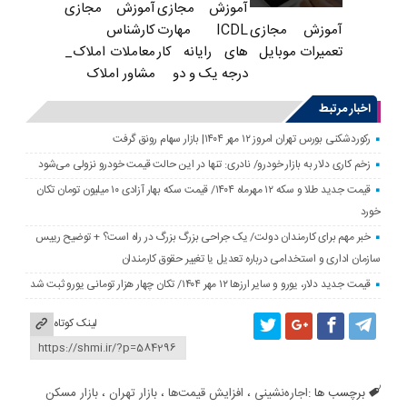
آموزش مجازی
آموزش مجازی
ICDL مهارت
کارشناس
آموزش مجازی
های رایانه کار
معاملات املاک_
تعمیرات موبایل
درجه یک و دو
مشاور املاک
اخبار مرتبط
رکوردشکنی بورس تهران امروز ۱۲ مهر ۱۴۰۴| بازار سهام رونق گرفت
زخم کاری دلار به بازار خودرو/ نادری: تنها در این حالت قیمت خودرو نزولی می‌شود
قیمت جدید طلا و سکه ۱۲ مهرماه ۱۴۰۴/ قیمت سکه بهار آزادی ۱۰ میلیون تومان تکان
خورد
خبر مهم برای کارمندان دولت/ یک جراحی بزرگ بزرگ در راه است؟ + توضیح رییس
سازمان اداری و استخدامی درباره تعدیل یا تغییر حقوق کارمندان
قیمت جدید دلار، یورو و سایر ارزها ۱۲ مهر ۱۴۰۴/ تکان چهار هزار تومانی یورو ثبت شد
لینک کوتاه
برچسب ها :
اجاره‌نشینی
،
افزایش قیمت‌ها
،
بازار تهران
،
بازار مسکن