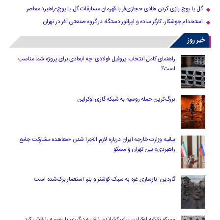
گل یا پوچ بازی کردن هادی حجازی‌فر با قهرمان مسابقات گل یا پوچ-راهبرد معاصر
استخدام جوشکار، کارگر ساده و اپراتور دستگاه در گروه صنعتی آفر در تهران
خبر روز
راهنمای کامل انتخاب پروفیل فولادی: چه ابعادی برای پروژه شما مناسب
است؟
بزرگ‌ترین حمله روسیه به شبکه گازی اوکراین
بیانیه وزارت خارجه ایران درباره لازم‌ الاجرا شدن «معاهده مشارکت جامع
راهبردی» بین تهران و مسکو
گاردین: بازسازی غزه به سبک کوشنر و بلر، استعمار بزک‌شده است
مسکو نقشه اوکراین برای کشاندن ناتو به درگیری با روسیه را فاش کرد