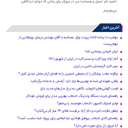
ذخیره نام، ایمیل و وبسایت من در مرورگر برای زمانی که دوباره دیدگاهی
می‌نویسم.
آخرین اخبار
مهاجرت با برنامه کانادا پرزنت ورکر: مصاحبه با آقای مهندس نریمان پورطلایی از
مهاجریست
ایران کمپانی رونمایی شد!
آغاز ارائه ویزا کارت و مستر کارت در ایران از شهریور ۱۴۰۱
سیم کارت گرجستان دائمی در ایران
چگونه مطب پزشکان را از محیطی استرس زا به فضای آرام بخش تبدیل کنیم ؟
وقتی هیوندای شما به بهترین‌ها نیاز دارد؛ آرامش را به جاده برگردانید
قیمت گوشی‌های تازه‌وارد؛ نگاهی به نرخ مدل‌های جدید بازار
راهنمای خرید دستگاه وندینگ: انتخاب بهترین مدل برای فروش خودکار
لوازم استوک کامیون؛ انتخاب هوشمند یا پرخطر؟
چطور مالیات، اجرت و دلار آزاد بر قیمت طلای ۲۴ عیار اثر می‌گذارد؟
راهنمای کامل انتخاب پروفیل فولادی: چه ابعادی برای پروژه شما مناسب است؟
آیا تزریق ژل برای صورت ضرر دارد​؟