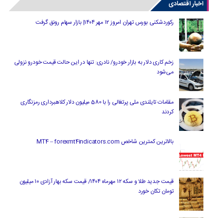
اخبار اقتصادی
رکوردشکنی بورس تهران امروز ۱۲ مهر ۱۴۰۴| بازار سهام رونق گرفت
زخم کاری دلار به بازار خودرو/ نادری: تنها در این حالت قیمت خودرو نزولی
می‌شود
مقامات تایلندی ملی پرتغالی را با 580 میلیون دلار کلاهبرداری رمزنگاری
کردند
بالاترین کمترین شاخص MT4 – forexmt4indicators.com
قیمت جدید طلا و سکه ۱۲ مهرماه ۱۴۰۴/ قیمت سکه بهار آزادی ۱۰ میلیون
تومان تکان خورد