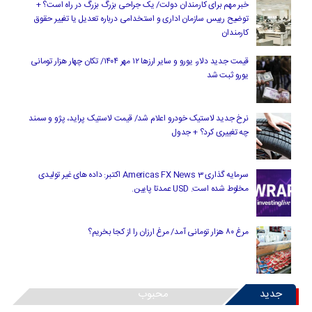
خبر مهم برای کارمندان دولت/ یک جراحی بزرگ بزرگ در راه است؟ +
توضیح رییس سازمان اداری و استخدامی درباره تعدیل یا تغییر حقوق
کارمندان
قیمت جدید دلار، یورو و سایر ارزها ۱۲ مهر ۱۴۰۴/ تکان چهار هزار تومانی
یورو ثبت شد
نرخ جدید لاستیک خودرو اعلام شد/ قیمت لاستیک پراید، پژو و سمند
چه تغییری کرد؟ + جدول
سرمایه گذاری Americas FX News 3 اکتبر: داده های غیر تولیدی
مخلوط شده است. USD عمدتا پایین.
مرغ ۸۰ هزار تومانی آمد/ مرغ ارزان را از کجا بخریم؟
جدید
محبوب