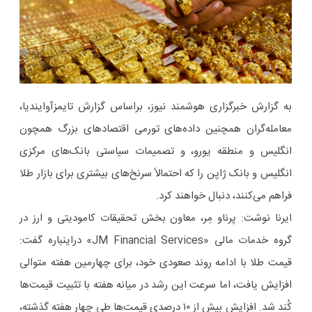
به گزارش خبرگزاری هوشمند نیوز، براساس گزارش تایمزآوایندیا،
معامله‌گران همچنین داده‌های تورمی اقتصادهای بزرگ همچون
انگلیس و منطقه یورو، و تصمیمات سیاستی بانک‌های مرکزی
انگلیس و بانک ژاپن را که احتمالاً سرنخ‌های بیشتری برای بازار طلا
فراهم می‌کنند، دنبال خواهند کرد.
ایرنا نوشت: پرناو مِر، معاون بخش تحقیقات کامودیتی و ارز در
گروه خدمات مالی «JM Financial Services» دراینباره گفت:
قیمت طلا با ادامه روند صعودی خود، برای چهارمین هفته متوالی
افزایش یافت، اما سرعت این رشد در میانه هفته با تثبیت قیمت‌ها
کُند شد. افزایش بیش از ۱۰ درصدی قیمت‌ها طی چهار هفته گذشته،