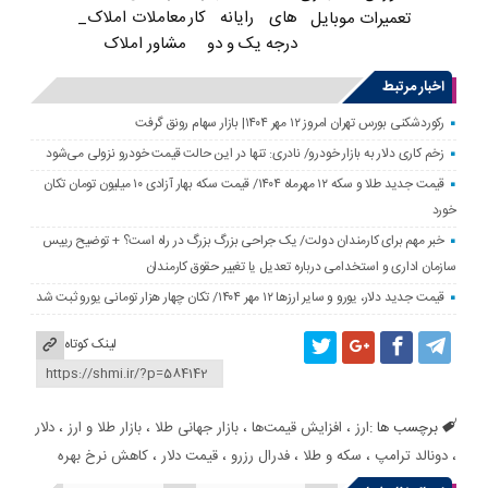
های رایانه کار
معاملات املاک_
تعمیرات موبایل
درجه یک و دو
مشاور املاک
اخبار مرتبط
رکوردشکنی بورس تهران امروز ۱۲ مهر ۱۴۰۴| بازار سهام رونق گرفت
زخم کاری دلار به بازار خودرو/ نادری: تنها در این حالت قیمت خودرو نزولی می‌شود
قیمت جدید طلا و سکه ۱۲ مهرماه ۱۴۰۴/ قیمت سکه بهار آزادی ۱۰ میلیون تومان تکان
خورد
خبر مهم برای کارمندان دولت/ یک جراحی بزرگ بزرگ در راه است؟ + توضیح رییس
سازمان اداری و استخدامی درباره تعدیل یا تغییر حقوق کارمندان
قیمت جدید دلار، یورو و سایر ارزها ۱۲ مهر ۱۴۰۴/ تکان چهار هزار تومانی یورو ثبت شد
لینک کوتاه
برچسب ها :
ارز
،
افزایش قیمت‌ها
،
بازار جهانی طلا
،
بازار طلا و ارز
،
دلار
،
دونالد ترامپ
،
سکه و طلا
،
فدرال رزرو
،
قیمت دلار
،
کاهش نرخ بهره