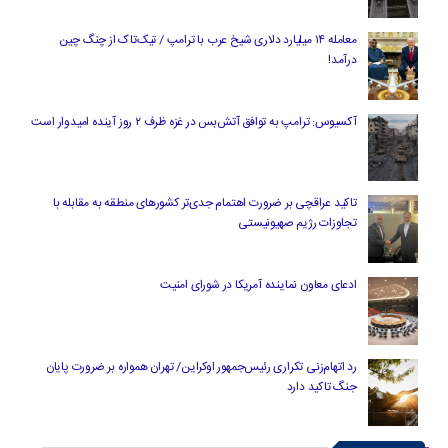
معامله ۱۴ میلیارد دلاری شیخ عرب با ترامپ / تیک‌تاک از چنگ چین
درآمد!
آکسیوس: ترامپ به توافق آتش‌بس در غزه ظرف ۲ روز آینده امیدوار است
تاکید عراقچی بر ضرورت اهتمام جدی‌تر کشورهای منطقه به مقابله با
تجاوزات رژیم صهیونیستی
ادعای معاون نماینده آمریکا در شورای امنیت
رد اتهام‌زنی تکراری رئیس‌جمهور اوکراین/ تهران همواره بر ضرورت پایان
جنگ تاکید دارد