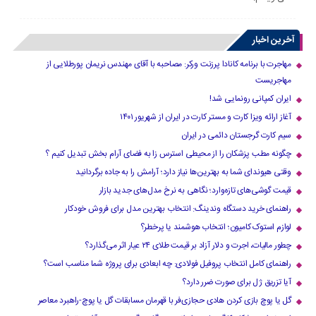
آخرین اخبار
مهاجرت با برنامه کانادا پرزنت ورکر: مصاحبه با آقای مهندس نریمان پورطلایی از
مهاجریست
ایران کمپانی رونمایی شد!
آغاز ارائه ویزا کارت و مستر کارت در ایران از شهریور ۱۴۰۱
سیم کارت گرجستان دائمی در ایران
چگونه مطب پزشکان را از محیطی استرس زا به فضای آرام بخش تبدیل کنیم ؟
وقتی هیوندای شما به بهترین‌ها نیاز دارد؛ آرامش را به جاده برگردانید
قیمت گوشی‌های تازه‌وارد؛ نگاهی به نرخ مدل‌های جدید بازار
راهنمای خرید دستگاه وندینگ: انتخاب بهترین مدل برای فروش خودکار
لوازم استوک کامیون؛ انتخاب هوشمند یا پرخطر؟
چطور مالیات، اجرت و دلار آزاد بر قیمت طلای ۲۴ عیار اثر می‌گذارد؟
راهنمای کامل انتخاب پروفیل فولادی: چه ابعادی برای پروژه شما مناسب است؟
آیا تزریق ژل برای صورت ضرر دارد​؟
گل یا پوچ بازی کردن هادی حجازی‌فر با قهرمان مسابقات گل یا پوچ-راهبرد معاصر