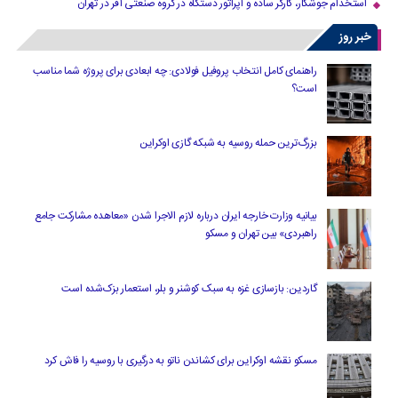
استخدام جوشکار، کارگر ساده و اپراتور دستگاه در گروه صنعتی آفر در تهران
خبر روز
راهنمای کامل انتخاب پروفیل فولادی: چه ابعادی برای پروژه شما مناسب
است؟
بزرگ‌ترین حمله روسیه به شبکه گازی اوکراین
بیانیه وزارت خارجه ایران درباره لازم‌ الاجرا شدن «معاهده مشارکت جامع
راهبردی» بین تهران و مسکو
گاردین: بازسازی غزه به سبک کوشنر و بلر، استعمار بزک‌شده است
مسکو نقشه اوکراین برای کشاندن ناتو به درگیری با روسیه را فاش کرد