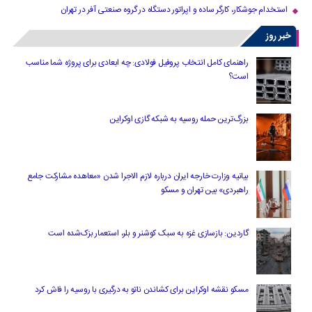
استخدام جوشکار، کارگر ساده و اپراتور دستگاه در گروه صنعتی آفر در تهران
خبر روز
راهنمای کامل انتخاب پروفیل فولادی: چه ابعادی برای پروژه شما مناسب
است؟
بزرگ‌ترین حمله روسیه به شبکه گازی اوکراین
بیانیه وزارت خارجه ایران درباره لازم‌ الاجرا شدن «معاهده مشارکت جامع
راهبردی» بین تهران و مسکو
گاردین: بازسازی غزه به سبک کوشنر و بلر، استعمار بزک‌شده است
مسکو نقشه اوکراین برای کشاندن ناتو به درگیری با روسیه را فاش کرد