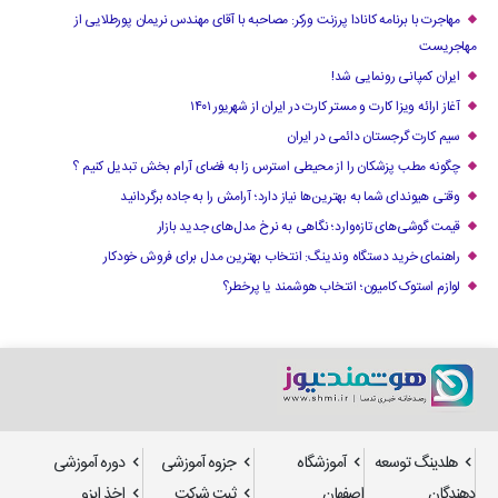
مهاجرت با برنامه کانادا پرزنت ورکر: مصاحبه با آقای مهندس نریمان پورطلایی از
مهاجریست
ایران کمپانی رونمایی شد!
آغاز ارائه ویزا کارت و مستر کارت در ایران از شهریور ۱۴۰۱
سیم کارت گرجستان دائمی در ایران
چگونه مطب پزشکان را از محیطی استرس زا به فضای آرام بخش تبدیل کنیم ؟
وقتی هیوندای شما به بهترین‌ها نیاز دارد؛ آرامش را به جاده برگردانید
قیمت گوشی‌های تازه‌وارد؛ نگاهی به نرخ مدل‌های جدید بازار
راهنمای خرید دستگاه وندینگ: انتخاب بهترین مدل برای فروش خودکار
لوازم استوک کامیون؛ انتخاب هوشمند یا پرخطر؟
هلدینگ توسعه
آموزشگاه
جزوه آموزشی
دوره آموزشی
دهندگان
اصفهان
ثبت شرکت
اخذ ایزو