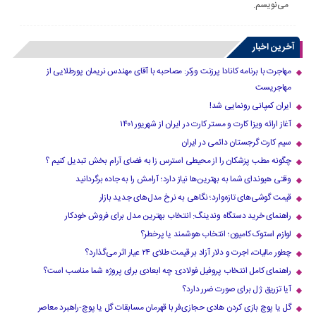
می‌نویسم.
آخرین اخبار
مهاجرت با برنامه کانادا پرزنت ورکر: مصاحبه با آقای مهندس نریمان پورطلایی از
مهاجریست
ایران کمپانی رونمایی شد!
آغاز ارائه ویزا کارت و مستر کارت در ایران از شهریور ۱۴۰۱
سیم کارت گرجستان دائمی در ایران
چگونه مطب پزشکان را از محیطی استرس زا به فضای آرام بخش تبدیل کنیم ؟
وقتی هیوندای شما به بهترین‌ها نیاز دارد؛ آرامش را به جاده برگردانید
قیمت گوشی‌های تازه‌وارد؛ نگاهی به نرخ مدل‌های جدید بازار
راهنمای خرید دستگاه وندینگ: انتخاب بهترین مدل برای فروش خودکار
لوازم استوک کامیون؛ انتخاب هوشمند یا پرخطر؟
چطور مالیات، اجرت و دلار آزاد بر قیمت طلای ۲۴ عیار اثر می‌گذارد؟
راهنمای کامل انتخاب پروفیل فولادی: چه ابعادی برای پروژه شما مناسب است؟
آیا تزریق ژل برای صورت ضرر دارد​؟
گل یا پوچ بازی کردن هادی حجازی‌فر با قهرمان مسابقات گل یا پوچ-راهبرد معاصر