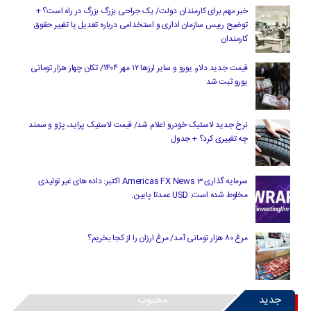
خبر مهم برای کارمندان دولت/ یک جراحی بزرگ بزرگ در راه است؟ +
توضیح رییس سازمان اداری و استخدامی درباره تعدیل یا تغییر حقوق
کارمندان
قیمت جدید دلار، یورو و سایر ارزها ۱۲ مهر ۱۴۰۴/ تکان چهار هزار تومانی
یورو ثبت شد
نرخ جدید لاستیک خودرو اعلام شد/ قیمت لاستیک پراید، پژو و سمند
چه تغییری کرد؟ + جدول
سرمایه گذاری Americas FX News 3 اکتبر: داده های غیر تولیدی
مخلوط شده است. USD عمدتا پایین.
مرغ ۸۰ هزار تومانی آمد/ مرغ ارزان را از کجا بخریم؟
جدید
محبوب