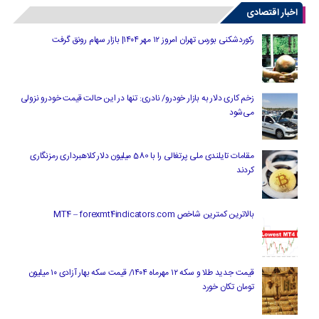
اخبار اقتصادی
رکوردشکنی بورس تهران امروز ۱۲ مهر ۱۴۰۴| بازار سهام رونق گرفت
زخم کاری دلار به بازار خودرو/ نادری: تنها در این حالت قیمت خودرو نزولی
می‌شود
مقامات تایلندی ملی پرتغالی را با 580 میلیون دلار کلاهبرداری رمزنگاری
کردند
بالاترین کمترین شاخص MT4 – forexmt4indicators.com
قیمت جدید طلا و سکه ۱۲ مهرماه ۱۴۰۴/ قیمت سکه بهار آزادی ۱۰ میلیون
تومان تکان خورد