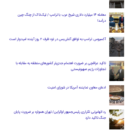
معامله ۱۴ میلیارد دلاری شیخ عرب با ترامپ / تیک‌تاک از چنگ چین
درآمد!
آکسیوس: ترامپ به توافق آتش‌بس در غزه ظرف ۲ روز آینده امیدوار است
تاکید عراقچی بر ضرورت اهتمام جدی‌تر کشورهای منطقه به مقابله با
تجاوزات رژیم صهیونیستی
ادعای معاون نماینده آمریکا در شورای امنیت
رد اتهام‌زنی تکراری رئیس‌جمهور اوکراین/ تهران همواره بر ضرورت پایان
جنگ تاکید دارد