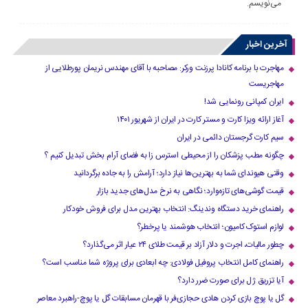
می‌نویسم.
آخرین اخبار
مهاجرت با برنامه کانادا پرزنت ورکر: مصاحبه با آقای مهندس نریمان پورطلایی از
مهاجریست
ایران کمپانی رونمایی شد!
آغاز ارائه ویزا کارت و مستر کارت در ایران از شهریور ۱۴۰۱
سیم کارت گرجستان دائمی در ایران
چگونه مطب پزشکان را از محیطی استرس زا به فضای آرام بخش تبدیل کنیم ؟
وقتی هیوندای شما به بهترین‌ها نیاز دارد؛ آرامش را به جاده برگردانید
قیمت گوشی‌های تازه‌وارد؛ نگاهی به نرخ مدل‌های جدید بازار
راهنمای خرید دستگاه وندینگ: انتخاب بهترین مدل برای فروش خودکار
لوازم استوک کامیون؛ انتخاب هوشمند یا پرخطر؟
چطور مالیات، اجرت و دلار آزاد بر قیمت طلای ۲۴ عیار اثر می‌گذارد؟
راهنمای کامل انتخاب پروفیل فولادی: چه ابعادی برای پروژه شما مناسب است؟
آیا تزریق ژل برای صورت ضرر دارد​؟
گل یا پوچ بازی کردن هادی حجازی‌فر با قهرمان مسابقات گل یا پوچ-راهبرد معاصر