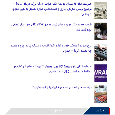
خبر مهم برای کارمندان دولت/ یک جراحی بزرگ بزرگ در راه است؟ +
توضیح رییس سازمان اداری و استخدامی درباره تعدیل یا تغییر حقوق
کارمندان
قیمت جدید دلار، یورو و سایر ارزها ۱۲ مهر ۱۴۰۴/ تکان چهار هزار تومانی
یورو ثبت شد
نرخ جدید لاستیک خودرو اعلام شد/ قیمت لاستیک پراید، پژو و سمند
چه تغییری کرد؟ + جدول
سرمایه گذاری Americas FX News 3 اکتبر: داده های غیر تولیدی
مخلوط شده است. USD عمدتا پایین.
مرغ ۸۰ هزار تومانی آمد/ مرغ ارزان را از کجا بخریم؟
جدید
محبوب