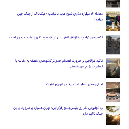
معامله ۱۴ میلیارد دلاری شیخ عرب با ترامپ / تیک‌تاک از چنگ چین
درآمد!
آکسیوس: ترامپ به توافق آتش‌بس در غزه ظرف ۲ روز آینده امیدوار است
تاکید عراقچی بر ضرورت اهتمام جدی‌تر کشورهای منطقه به مقابله با
تجاوزات رژیم صهیونیستی
ادعای معاون نماینده آمریکا در شورای امنیت
رد اتهام‌زنی تکراری رئیس‌جمهور اوکراین/ تهران همواره بر ضرورت پایان
جنگ تاکید دارد