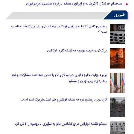
استخدام جوشکار، کارگر ساده و اپراتور دستگاه در گروه صنعتی آفر در تهران
خبر روز
راهنمای کامل انتخاب پروفیل فولادی: چه ابعادی برای پروژه شما مناسب
است؟
بزرگ‌ترین حمله روسیه به شبکه گازی اوکراین
بیانیه وزارت خارجه ایران درباره لازم‌ الاجرا شدن «معاهده مشارکت جامع
راهبردی» بین تهران و مسکو
گاردین: بازسازی غزه به سبک کوشنر و بلر، استعمار بزک‌شده است
مسکو نقشه اوکراین برای کشاندن ناتو به درگیری با روسیه را فاش کرد