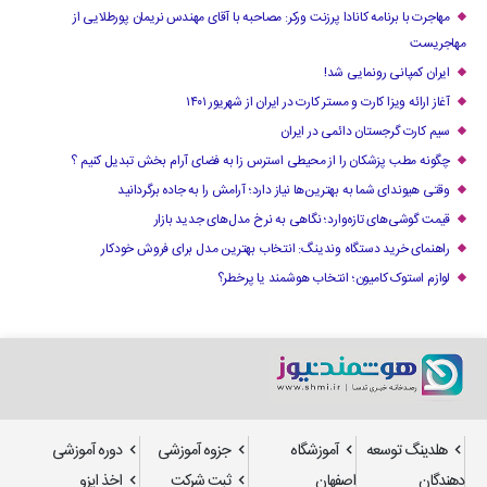
مهاجرت با برنامه کانادا پرزنت ورکر: مصاحبه با آقای مهندس نریمان پورطلایی از
مهاجریست
ایران کمپانی رونمایی شد!
آغاز ارائه ویزا کارت و مستر کارت در ایران از شهریور ۱۴۰۱
سیم کارت گرجستان دائمی در ایران
چگونه مطب پزشکان را از محیطی استرس زا به فضای آرام بخش تبدیل کنیم ؟
وقتی هیوندای شما به بهترین‌ها نیاز دارد؛ آرامش را به جاده برگردانید
قیمت گوشی‌های تازه‌وارد؛ نگاهی به نرخ مدل‌های جدید بازار
راهنمای خرید دستگاه وندینگ: انتخاب بهترین مدل برای فروش خودکار
لوازم استوک کامیون؛ انتخاب هوشمند یا پرخطر؟
هلدینگ توسعه
آموزشگاه
جزوه آموزشی
دوره آموزشی
دهندگان
اصفهان
ثبت شرکت
اخذ ایزو