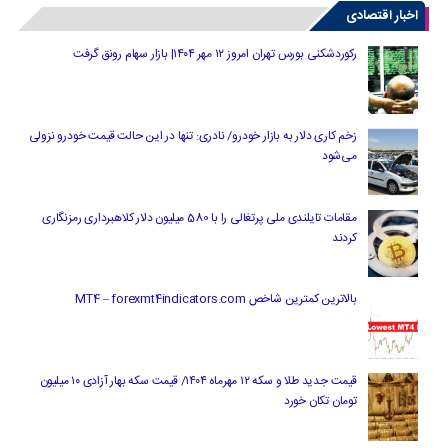
اخبار اقتصادی
رکوردشکنی بورس تهران امروز ۱۲ مهر ۱۴۰۴| بازار سهام رونق گرفت
زخم کاری دلار به بازار خودرو/ نادری: تنها در این حالت قیمت خودرو نزولی
می‌شود
مقامات تایلندی ملی پرتغالی را با 580 میلیون دلار کلاهبرداری رمزنگاری
کردند
بالاترین کمترین شاخص MT4 – forexmt4indicators.com
قیمت جدید طلا و سکه ۱۲ مهرماه ۱۴۰۴/ قیمت سکه بهار آزادی ۱۰ میلیون
تومان تکان خورد