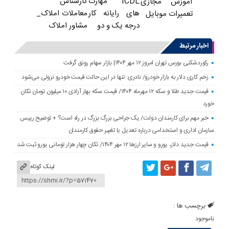
ICDL مهارت
کارشناس
آموزش مجازی
های رایانه کار
معاملات املاک_
تعمیرات موبایل
درجه یک و دو
مشاور املاک
اخبار مرتبط
رکوردشکنی بورس تهران امروز ۱۲ مهر ۱۴۰۴| بازار سهام رونق گرفت
زخم کاری دلار به بازار خودرو/ نادری: تنها در این حالت قیمت خودرو نزولی می‌شود
قیمت جدید طلا و سکه ۱۲ مهرماه ۱۴۰۴/ قیمت سکه بهار آزادی ۱۰ میلیون تومان تکان
خورد
خبر مهم برای کارمندان دولت/ یک جراحی بزرگ بزرگ در راه است؟ + توضیح رییس
سازمان اداری و استخدامی درباره تعدیل یا تغییر حقوق کارمندان
قیمت جدید دلار، یورو و سایر ارزها ۱۲ مهر ۱۴۰۴/ تکان چهار هزار تومانی یورو ثبت شد
لینک کوتاه
برچسب ها :
ناموجود