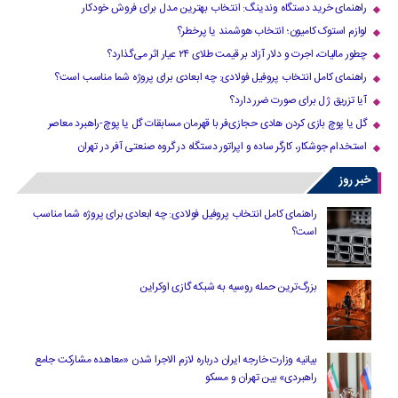
راهنمای خرید دستگاه وندینگ: انتخاب بهترین مدل برای فروش خودکار
لوازم استوک کامیون؛ انتخاب هوشمند یا پرخطر؟
چطور مالیات، اجرت و دلار آزاد بر قیمت طلای ۲۴ عیار اثر می‌گذارد؟
راهنمای کامل انتخاب پروفیل فولادی: چه ابعادی برای پروژه شما مناسب است؟
آیا تزریق ژل برای صورت ضرر دارد​؟
گل یا پوچ بازی کردن هادی حجازی‌فر با قهرمان مسابقات گل یا پوچ-راهبرد معاصر
استخدام جوشکار، کارگر ساده و اپراتور دستگاه در گروه صنعتی آفر در تهران
خبر روز
راهنمای کامل انتخاب پروفیل فولادی: چه ابعادی برای پروژه شما مناسب
است؟
بزرگ‌ترین حمله روسیه به شبکه گازی اوکراین
بیانیه وزارت خارجه ایران درباره لازم‌ الاجرا شدن «معاهده مشارکت جامع
راهبردی» بین تهران و مسکو