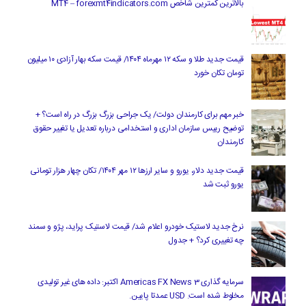
بالاترین کمترین شاخص MT4 – forexmt4indicators.com
قیمت جدید طلا و سکه ۱۲ مهرماه ۱۴۰۴/ قیمت سکه بهار آزادی ۱۰ میلیون
تومان تکان خورد
خبر مهم برای کارمندان دولت/ یک جراحی بزرگ بزرگ در راه است؟ +
توضیح رییس سازمان اداری و استخدامی درباره تعدیل یا تغییر حقوق
کارمندان
قیمت جدید دلار، یورو و سایر ارزها ۱۲ مهر ۱۴۰۴/ تکان چهار هزار تومانی
یورو ثبت شد
نرخ جدید لاستیک خودرو اعلام شد/ قیمت لاستیک پراید، پژو و سمند
چه تغییری کرد؟ + جدول
سرمایه گذاری Americas FX News 3 اکتبر: داده های غیر تولیدی
مخلوط شده است. USD عمدتا پایین.