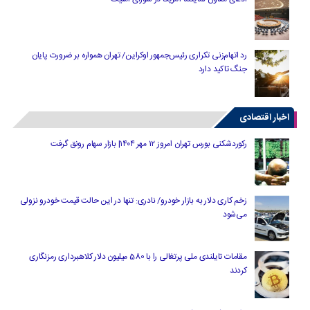
رد اتهام‌زنی تکراری رئیس‌جمهور اوکراین/ تهران همواره بر ضرورت پایان
جنگ تاکید دارد
اخبار اقتصادی
رکوردشکنی بورس تهران امروز ۱۲ مهر ۱۴۰۴| بازار سهام رونق گرفت
زخم کاری دلار به بازار خودرو/ نادری: تنها در این حالت قیمت خودرو نزولی
می‌شود
مقامات تایلندی ملی پرتغالی را با 580 میلیون دلار کلاهبرداری رمزنگاری
کردند