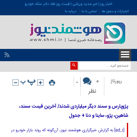
اخبار روز | خبر جدید ورزشی | قیمت روز طلا، دلار، سکه، خودرو
اعتبارات و مجوز ها
تماس با ما
درباره ما
-
0
رپورتاژ
نظر
پژوپارس و سمند دیگر میلیاردی شدند/ آخرین قیمت سمند،
شاهین، پژو، ساینا و دنا + جدول
[ad_1] به گزارش خبرگزاری هوشمند نیوز، آن‌گونه که روند بازار خودرو در