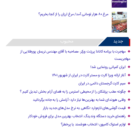
مرغ ۸۰ هزار تومانی آمد/ مرغ ارزان را از کجا بخریم؟
جدید
محبوب
مهاجرت با برنامه کانادا پرزنت ورکر: مصاحبه با آقای مهندس نریمان پورطلایی از
مهاجریست
ایران کمپانی رونمایی شد!
آغاز ارائه ویزا کارت و مستر کارت در ایران از شهریور ۱۴۰۱
سیم کارت گرجستان دائمی در ایران
چگونه مطب پزشکان را از محیطی استرس زا به فضای آرام بخش تبدیل کنیم ؟
وقتی هیوندای شما به بهترین‌ها نیاز دارد؛ آرامش را به جاده برگردانید
قیمت گوشی‌های تازه‌وارد؛ نگاهی به نرخ مدل‌های جدید بازار
راهنمای خرید دستگاه وندینگ: انتخاب بهترین مدل برای فروش خودکار
لوازم استوک کامیون؛ انتخاب هوشمند یا پرخطر؟