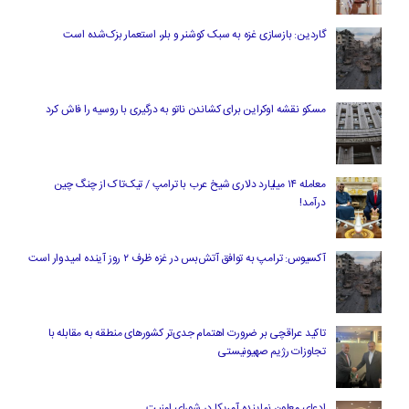
گاردین: بازسازی غزه به سبک کوشنر و بلر، استعمار بزک‌شده است
مسکو نقشه اوکراین برای کشاندن ناتو به درگیری با روسیه را فاش کرد
معامله ۱۴ میلیارد دلاری شیخ عرب با ترامپ / تیک‌تاک از چنگ چین
درآمد!
آکسیوس: ترامپ به توافق آتش‌بس در غزه ظرف ۲ روز آینده امیدوار است
تاکید عراقچی بر ضرورت اهتمام جدی‌تر کشورهای منطقه به مقابله با
تجاوزات رژیم صهیونیستی
ادعای معاون نماینده آمریکا در شورای امنیت