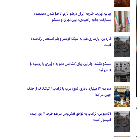
بیانیه وزارت خارجه ایران درباره لازم‌ الاجرا شدن «معاهده
مشارکت جامع راهبردی» بین تهران و مسکو
گاردین: بازسازی غزه به سبک کوشنر و بلر، استعمار بزک‌شده
است
مسکو نقشه اوکراین برای کشاندن ناتو به درگیری با روسیه را
فاش کرد
معامله ۱۴ میلیارد دلاری شیخ عرب با ترامپ / تیک‌تاک از چنگ
چین درآمد!
یی
آکسیوس: ترامپ به توافق آتش‌بس در غزه ظرف ۲ روز آینده
امیدوار است