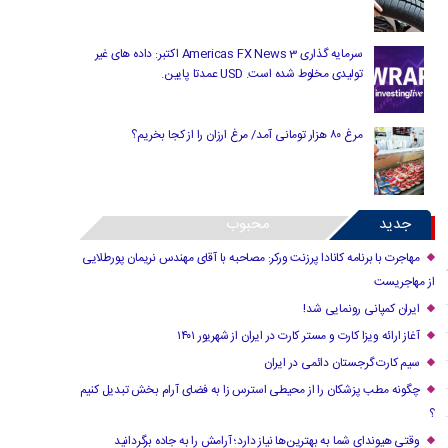
سرمایه گذاری Americas FX News 3 اکتبر: داده های غیر
تولیدی مخلوط شده است. USD عمدتا پایین.
مرغ ۸۰ هزار تومانی آمد/ مرغ ارزان را از کجا بخریم؟
جدید
محبوب
مهاجرت با برنامه کانادا پرزنت ورکر: مصاحبه با آقای مهندس نریمان پورطلایی
از مهاجریست
ایران کمپانی رونمایی شد!
آغاز ارائه ویزا کارت و مستر کارت در ایران از شهریور ۱۴۰۱
سیم کارت گرجستان دائمی در ایران
چگونه مطب پزشکان را از محیطی استرس زا به فضای آرام بخش تبدیل کنیم
؟
وقتی هیوندای شما به بهترین‌ها نیاز دارد؛ آرامش را به جاده برگردانید