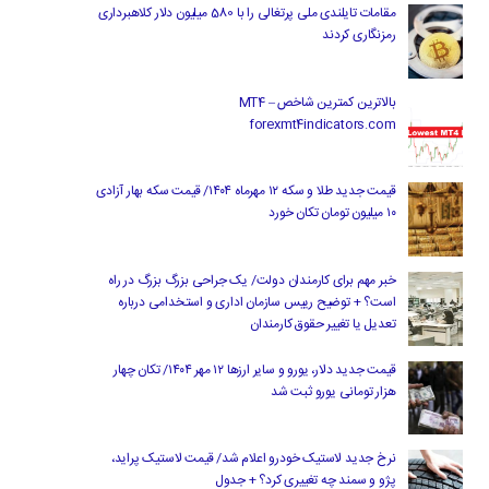
مقامات تایلندی ملی پرتغالی را با 580 میلیون دلار کلاهبرداری
رمزنگاری کردند
بالاترین کمترین شاخص MT4 –
forexmt4indicators.com
قیمت جدید طلا و سکه ۱۲ مهرماه ۱۴۰۴/ قیمت سکه بهار آزادی
۱۰ میلیون تومان تکان خورد
خبر مهم برای کارمندان دولت/ یک جراحی بزرگ بزرگ در راه
است؟ + توضیح رییس سازمان اداری و استخدامی درباره
تعدیل یا تغییر حقوق کارمندان
قیمت جدید دلار، یورو و سایر ارزها ۱۲ مهر ۱۴۰۴/ تکان چهار
هزار تومانی یورو ثبت شد
نرخ جدید لاستیک خودرو اعلام شد/ قیمت لاستیک پراید،
پژو و سمند چه تغییری کرد؟ + جدول