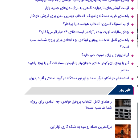
وقتی هیوندای شما به بهترین‌ها نیاز دارد؛ آرامش را به جاده برگردانید
قیمت گوشی‌های تازه‌وارد؛ نگاهی به نرخ مدل‌های جدید بازار
راهنمای خرید دستگاه وندینگ: انتخاب بهترین مدل برای فروش خودکار
لوازم استوک کامیون؛ انتخاب هوشمند یا پرخطر؟
چطور مالیات، اجرت و دلار آزاد بر قیمت طلای ۲۴ عیار اثر می‌گذارد؟
راهنمای کامل انتخاب پروفیل فولادی: چه ابعادی برای پروژه شما مناسب
است؟
آیا تزریق ژل برای صورت ضرر دارد​؟
گل یا پوچ بازی کردن هادی حجازی‌فر با قهرمان مسابقات گل یا پوچ-راهبرد
معاصر
استخدام جوشکار، کارگر ساده و اپراتور دستگاه در گروه صنعتی آفر در تهران
خبر روز
راهنمای کامل انتخاب پروفیل فولادی: چه ابعادی برای پروژه
شما مناسب است؟
بزرگ‌ترین حمله روسیه به شبکه گازی اوکراین