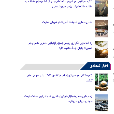
تاکید عراقچی بر ضرورت اهتمام جدی‌تر کشورهای منطقه به
مقابله با تجاوزات رژیم صهیونیستی
د
ادعای معاون نماینده آمریکا در شورای امنیت
رد اتهام‌زنی تکراری رئیس‌جمهور اوکراین/ تهران همواره بر
ضرورت پایان جنگ تاکید دارد
اخبار اقتصادی
رکوردشکنی بورس تهران امروز ۱۲ مهر ۱۴۰۴| بازار سهام رونق
گرفت
زخم کاری دلار به بازار خودرو/ نادری: تنها در این حالت قیمت
خودرو نزولی می‌شود