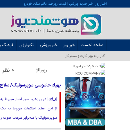
اخبار روز | خبر جدید ورزشی | قیمت روز طلا، دلار، سکه، خودرو
صفحه نخست
خبر روز
خبر ورزشی
تکنولوژی
فرهنگ و 
آغاز ارائه ویزا کارت و مستر کارت در ایران از ش_
0 نظر
رپورتاژ
پهپاد جاسوسی سوپرسونیک/ سلاح 
[ad_1] در روزهای اخیر اخبار مربو
از این اسناد اطلاعات مربوط به یک
سوپرسونیک با سه‌برابر سرعت صوت را به‌