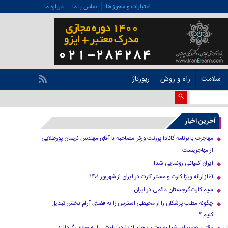
اعتبارات و مجوز ها
تماس با ما
درباره ما
سلامت
راه و روش
رپورتاژ
آخرین اخبار
مهاجرت با برنامه کانادا پرزنت ورکر: مصاحبه با آقای مهندس نریمان پورطلایی
از مهاجریست
ایران کمپانی رونمایی شد!
آغاز ارائه ویزا کارت و مستر کارت در ایران از شهریور ۱۴۰۱
سیم کارت گرجستان دائمی در ایران
چگونه مطب پزشکان را از محیطی استرس زا به فضای آرام بخش تبدیل
کنیم ؟