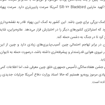
حرکت کند که کمی از پهپاد مرموز لاکهید مارتین SR-۷۲ Blackbird آمریکا سرعت پایین‌تری دارد. سرعت پهپا
مک بزرگی برای چین باشد. این کشور به کمک این پهپاد قادر به نقشه‌برداری
که استراتژی کشورهای دیگر را در اختیارش قرار می‌دهد. علاوه‌براین، شاید
 کرد تا در جنگ به دشمن حمله کند.
ن در برابر تهاجم احتمالی چین آسیب‌پذیری‌های زیادی دارد و چین از این
یروی هوایی قدرتمندتر و پیشرفته‌تری داشته باشد، درصورت حمله به تایوان،
بد.
ر سال ۲۰۱۹ و در جریان جشن هفتادسالگی تأسیس جمهوری خلق چین معرفی شد، اما اطلاعات کمی
هپادی مرموز روبه‌رو هستیم که حالا اسناد وزارت دفاع آمریکا جزئیات جدیدی را
 داده است.