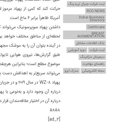
ثبت شرکت جنرال تریدینگ
RCO NEWS
Dubai Business
آمریکا ظاهراً برابر ۶ ماخ است.
Directory
داشتن پهپاد سوپرسونیک می‌تواند ک
Certificate
BREAST
لحظه‌ای از مناطق مختلف خواهد بود 
AUGMENTATION
بانک اطلاعات مشاغل
در آینده بتوان آن را به موشک مجهز
ثبت شرکت
دوره آموزشی
طبق گزارش‌ها، نیروی هوایی تایوا
دیجیتال مارکتینگ
موضوع مطلع است؛ بنابراین هرچقدر ن
راهنمای مهاجرت
مجله الکترونیکی
مدرک ایزو
می‌تواند سریع‌تر به اهدافش دست یا
پهپاد WZ-۸ د
درباره آن وجود دارد و به‌نوعی با پ
درباره آن در اختیار علاقه‌مندان قرار
۵۸۵۸
[ad_2]