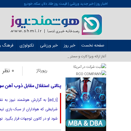
اخبار روز | خبر جدید ورزشی | قیمت روز طلا، دلار، سکه، خودرو
صفحه نخست
خبر روز
خبر ورزشی
تکنولوژی
فرهنگ و 
آغاز ارائه ویزا کارت و مستر کارت در ایرا_
0 نظر
رپورتاژ
پنالتی استقلال مقابل ذوب آهن س
[ad_1] به گزارش هوشمند نیوز ب
شرایطی که هواداران از سبک بازی تیم
شود او در کانون توجهات قرار بگیرد. ن