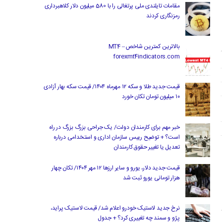
مقامات تایلندی ملی پرتغالی را با 580 میلیون دلار کلاهبرداری
رمزنگاری کردند
بالاترین کمترین شاخص MT4 –
forexmt4indicators.com
قیمت جدید طلا و سکه ۱۲ مهرماه ۱۴۰۴/ قیمت سکه بهار آزادی
۱۰ میلیون تومان تکان خورد
خبر مهم برای کارمندان دولت/ یک جراحی بزرگ بزرگ در راه
است؟ + توضیح رییس سازمان اداری و استخدامی درباره
تعدیل یا تغییر حقوق کارمندان
قیمت جدید دلار، یورو و سایر ارزها ۱۲ مهر ۱۴۰۴/ تکان چهار
هزار تومانی یورو ثبت شد
نرخ جدید لاستیک خودرو اعلام شد/ قیمت لاستیک پراید،
پژو و سمند چه تغییری کرد؟ + جدول