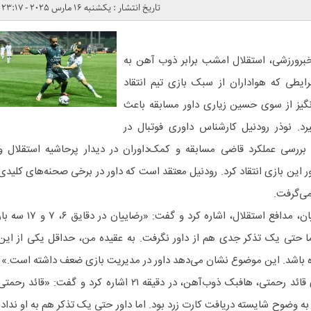
تاریخ انتشار : یکشنبه 16 مارس 2025 - 23:17
خبرورزشی، استقلال امشب برابر ذوب آهن به
یطی که هواداران از سبک بازی تیم انتقاد
گیز از سوی حسین زیاری داور مسابقه باعث
رد. نوذر رودنیل کارشناس داوری فوتبال در
ه بررسی عملکرد قاضی مسابقه و کمک‌داوران در دیدار پرحاشیه استقلال و
 این بازی انتقاد کرد. رودنیل معتقد است که داور در برخی صحنه‌های کلیدی
می‌گرفت.
رودنیل ابتدا به عملکرد رامین رضاییان، مدافع استقلال، اشاره کرد و گفت: «رضاییان در دقایق ۶، ۷ و ۷
تی یک تذکر جدی هم از داور نگرفت. به عقیده من، حداقل یکی از این
اه باشد. این موضوع نشان می‌دهد داور در مدیریت بازی ضعف داشته است.»
کارشناس داوری همچنین به خطای قائد رحمتی، هافبک ذوب‌آهن، در دقیقه ۲۱ اشاره کرد و گفت: «قائد رحمت
ه وضوح شایسته دریافت کارت زرد بود. اما داور حتی یک تذکر هم به او نداد.