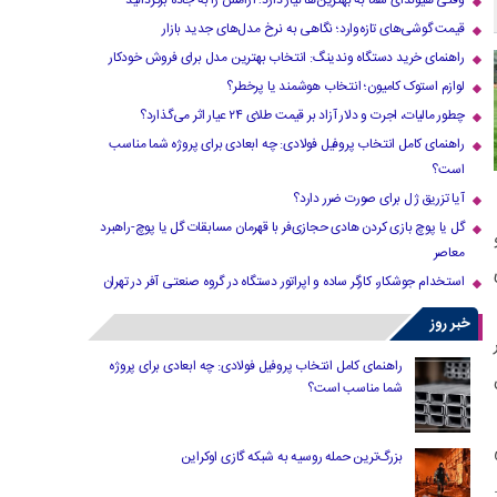
وقتی هیوندای شما به بهترین‌ها نیاز دارد؛ آرامش را به جاده برگردانید
قیمت گوشی‌های تازه‌وارد؛ نگاهی به نرخ مدل‌های جدید بازار
راهنمای خرید دستگاه وندینگ: انتخاب بهترین مدل برای فروش خودکار
لوازم استوک کامیون؛ انتخاب هوشمند یا پرخطر؟
چطور مالیات، اجرت و دلار آزاد بر قیمت طلای ۲۴ عیار اثر می‌گذارد؟
راهنمای کامل انتخاب پروفیل فولادی: چه ابعادی برای پروژه شما مناسب
است؟
آیا تزریق ژل برای صورت ضرر دارد​؟
گل یا پوچ بازی کردن هادی حجازی‌فر با قهرمان مسابقات گل یا پوچ-راهبرد
معاصر
استخدام جوشکار، کارگر ساده و اپراتور دستگاه در گروه صنعتی آفر در تهران
خبر روز
۱ سه بار
راهنمای کامل انتخاب پروفیل فولادی: چه ابعادی برای پروژه
شما مناسب است؟
ی
بزرگ‌ترین حمله روسیه به شبکه گازی اوکراین