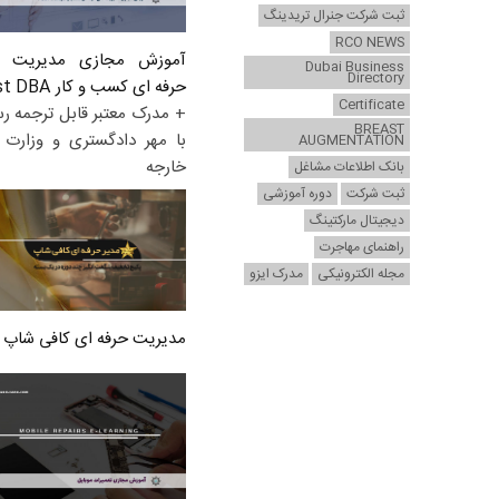
ثبت شرکت جنرال تریدینگ
RCO NEWS
آموزش مجازی مدیریت ع
Dubai Business
Directory
حرفه ای کسب و کار Post DBA
Certificate
+ مدرک معتبر قابل ترجمه ر
BREAST
با مهر دادگستری و وزارت ا
AUGMENTATION
خارجه
بانک اطلاعات مشاغل
ثبت شرکت
دوره آموزشی
دیجیتال مارکتینگ
راهنمای مهاجرت
مجله الکترونیکی
مدرک ایزو
مدیریت حرفه ای کافی شاپ