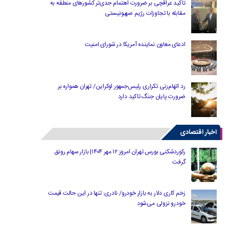
تاکید عراقچی بر ضرورت اهتمام جدی‌تر کشورهای منطقه به
مقابله با تجاوزات رژیم صهیونیستی
ادعای معاون نماینده آمریکا در شورای امنیت
رد اتهام‌زنی تکراری رئیس‌جمهور اوکراین/ تهران همواره بر
ضرورت پایان جنگ تاکید دارد
اخبار اقتصادی
رکوردشکنی بورس تهران امروز ۱۲ مهر ۱۴۰۴| بازار سهام رونق
گرفت
زخم کاری دلار به بازار خودرو/ نادری: تنها در این حالت قیمت
خودرو نزولی می‌شود