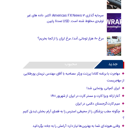
سرمایه گذاری Americas FX News 3 اکتبر: داده های غیر
تولیدی مخلوط شده است. USD عمدتا پایین.
مرغ ۸۰ هزار تومانی آمد/ مرغ ارزان را از کجا بخریم؟
جدید
محبوب
مهاجرت با برنامه کانادا پرزنت ورکر: مصاحبه با آقای مهندس نریمان پورطلایی
از مهاجریست
ایران کمپانی رونمایی شد!
آغاز ارائه ویزا کارت و مستر کارت در ایران از شهریور ۱۴۰۱
سیم کارت گرجستان دائمی در ایران
چگونه مطب پزشکان را از محیطی استرس زا به فضای آرام بخش تبدیل کنیم
؟
وقتی هیوندای شما به بهترین‌ها نیاز دارد؛ آرامش را به جاده برگردانید