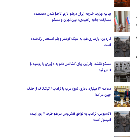
بیانیه وزارت خارجه ایران درباره لازم‌ الاجرا شدن «معاهده
مشارکت جامع راهبردی» بین تهران و مسکو
داوران VAR
گاردین: بازسازی غزه به سبک کوشنر و بلر، استعمار بزک‌شده
است
مسکو نقشه اوکراین برای کشاندن ناتو به درگیری با روسیه را
فاش کرد
معامله ۱۴ میلیارد دلاری شیخ عرب با ترامپ / تیک‌تاک از چنگ
چین درآمد!
آکسیوس: ترامپ به توافق آتش‌بس در غزه ظرف ۲ روز آینده
امیدوار است