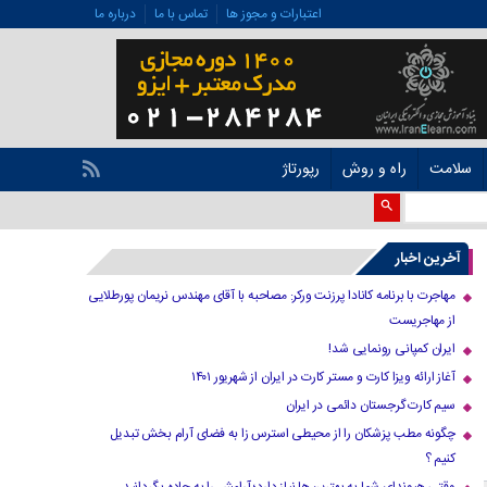
اعتبارات و مجوز ها
تماس با ما
درباره ما
سلامت
راه و روش
رپورتاژ
آخرین اخبار
مهاجرت با برنامه کانادا پرزنت ورکر: مصاحبه با آقای مهندس نریمان پورطلایی
از مهاجریست
ایران کمپانی رونمایی شد!
آغاز ارائه ویزا کارت و مستر کارت در ایران از شهریور ۱۴۰۱
سیم کارت گرجستان دائمی در ایران
چگونه مطب پزشکان را از محیطی استرس زا به فضای آرام بخش تبدیل
کنیم ؟