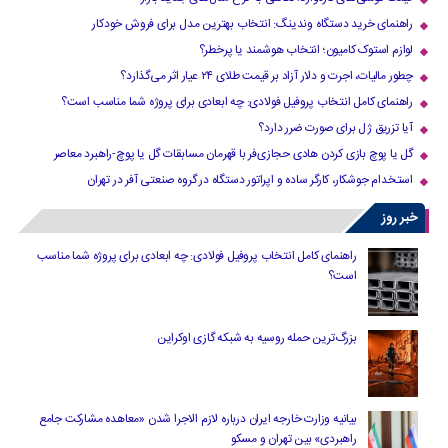
راهنمای خرید دستگاه وندینگ: انتخاب بهترین مدل برای فروش خودکار
لوازم استوک کامیون؛ انتخاب هوشمند یا پرخطر؟
چطور مالیات، اجرت و دلار آزاد بر قیمت طلای ۲۴ عیار اثر می‌گذارد؟
راهنمای کامل انتخاب پروفیل فولادی: چه ابعادی برای پروژه شما مناسب است؟
آیا تزریق ژل برای صورت ضرر دارد​؟
گل یا پوچ بازی کردن هادی حجازی‌فر با قهرمان مسابقات گل یا پوچ-راهبرد معاصر
استخدام جوشکار، کارگر ساده و اپراتور دستگاه در گروه صنعتی آفر در تهران
خبر روز
راهنمای کامل انتخاب پروفیل فولادی: چه ابعادی برای پروژه شما مناسب
است؟
بزرگ‌ترین حمله روسیه به شبکه گازی اوکراین
بیانیه وزارت خارجه ایران درباره لازم‌ الاجرا شدن «معاهده مشارکت جامع
راهبردی» بین تهران و مسکو