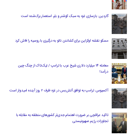
گاردین: بازسازی غزه به سبک کوشنر و بلر، استعمار بزک‌شده است
مسکو نقشه اوکراین برای کشاندن ناتو به درگیری با روسیه را فاش کرد
معامله ۱۴ میلیارد دلاری شیخ عرب با ترامپ / تیک‌تاک از چنگ چین
درآمد!
آکسیوس: ترامپ به توافق آتش‌بس در غزه ظرف ۲ روز آینده امیدوار است
تاکید عراقچی بر ضرورت اهتمام جدی‌تر کشورهای منطقه به مقابله با
تجاوزات رژیم صهیونیستی