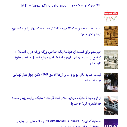
بالاترین کمترین شاخص MT4 – forexmt4indicators.com
قیمت جدید طلا و سکه ۱۲ مهرماه ۱۴۰۴/ قیمت سکه بهار آزادی ۱۰ میلیون
تومان تکان خورد
خبر مهم برای کارمندان دولت/ یک جراحی بزرگ بزرگ در راه است؟ +
توضیح رییس سازمان اداری و استخدامی درباره تعدیل یا تغییر حقوق
کارمندان
قیمت جدید دلار، یورو و سایر ارزها ۱۲ مهر ۱۴۰۴/ تکان چهار هزار تومانی
یورو ثبت شد
نرخ جدید لاستیک خودرو اعلام شد/ قیمت لاستیک پراید، پژو و سمند
چه تغییری کرد؟ + جدول
سرمایه گذاری Americas FX News 3 اکتبر: داده های غیر تولیدی
مخلوط شده است. USD عمدتا پایین.