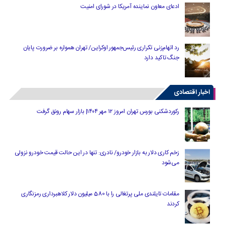
ادعای معاون نماینده آمریکا در شورای امنیت
رد اتهام‌زنی تکراری رئیس‌جمهور اوکراین/ تهران همواره بر ضرورت پایان
جنگ تاکید دارد
اخبار اقتصادی
رکوردشکنی بورس تهران امروز ۱۲ مهر ۱۴۰۴| بازار سهام رونق گرفت
زخم کاری دلار به بازار خودرو/ نادری: تنها در این حالت قیمت خودرو نزولی
می‌شود
مقامات تایلندی ملی پرتغالی را با 580 میلیون دلار کلاهبرداری رمزنگاری
کردند