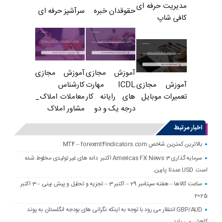
مدیریت حرفه ای
حقوقدان خبره
سرآشپز حرفه ای
کافی شاپ
آموزش مجازی
آموزش مجازی
ICDL مهارت
کارشناس
آموزش مجازی
های رایانه کار
معاملات املاک_
تعمیرات موبایل
درجه یک و دو
مشاور املاک
اخبار مرتبط
بالاترین کمترین شاخص MT4 – forexmt4indicators.com
سرمایه گذاری Americas FX News 3 اکتبر: داده های غیر تولیدی مخلوط شده
است. USD عمدتا پایین.
ساعت کالاها – هفته سپتامبر 29 – اکتبر 3 – تجزیه و تحلیل و پیش بینی – 3 اکتبر
2025
GBP/AUD انتظار می رود با توجه به اینکه نگرانی های بودجه انگلستان به پوند
کاهش می یابد