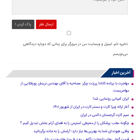
ارسال نظر
پاک کردن !
ذخیره نام، ایمیل و وبسایت من در مرورگر برای زمانی که دوباره دیدگاهی
می‌نویسم.
آخرین اخبار
مهاجرت با برنامه کانادا پرزنت ورکر: مصاحبه با آقای مهندس نریمان پورطلایی از
مهاجریست
ایران کمپانی رونمایی شد!
آغاز ارائه ویزا کارت و مستر کارت در ایران از شهریور ۱۴۰۱
سیم کارت گرجستان دائمی در ایران
چگونه مطب پزشکان را از محیطی استرس زا به فضای آرام بخش تبدیل کنیم ؟
وقتی هیوندای شما به بهترین‌ها نیاز دارد؛ آرامش را به جاده برگردانید
قیمت گوشی‌های تازه‌وارد؛ نگاهی به نرخ مدل‌های جدید بازار