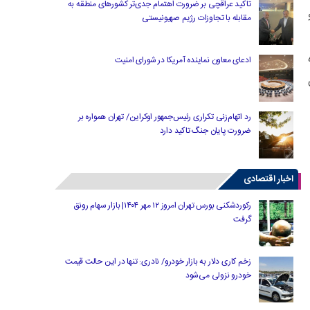
تاکید عراقچی بر ضرورت اهتمام جدی‌تر کشورهای منطقه به
مقابله با تجاوزات رژیم صهیونیستی
ادعای معاون نماینده آمریکا در شورای امنیت
رد اتهام‌زنی تکراری رئیس‌جمهور اوکراین/ تهران همواره بر
ضرورت پایان جنگ تاکید دارد
اخبار اقتصادی
رکوردشکنی بورس تهران امروز ۱۲ مهر ۱۴۰۴| بازار سهام رونق
گرفت
زخم کاری دلار به بازار خودرو/ نادری: تنها در این حالت قیمت
خودرو نزولی می‌شود