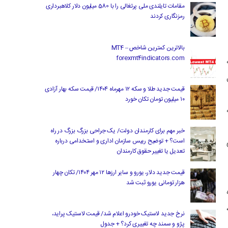
مقامات تایلندی ملی پرتغالی را با 580 میلیون دلار کلاهبرداری
رمزنگاری کردند
بالاترین کمترین شاخص MT4 –
forexmt4indicators.com
قیمت جدید طلا و سکه ۱۲ مهرماه ۱۴۰۴/ قیمت سکه بهار آزادی
۱۰ میلیون تومان تکان خورد
خبر مهم برای کارمندان دولت/ یک جراحی بزرگ بزرگ در راه
است؟ + توضیح رییس سازمان اداری و استخدامی درباره
تعدیل یا تغییر حقوق کارمندان
قیمت جدید دلار، یورو و سایر ارزها ۱۲ مهر ۱۴۰۴/ تکان چهار
هزار تومانی یورو ثبت شد
نرخ جدید لاستیک خودرو اعلام شد/ قیمت لاستیک پراید،
پژو و سمند چه تغییری کرد؟ + جدول