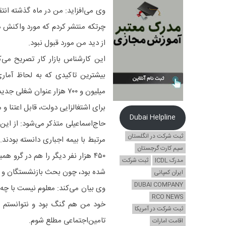
وی می‌افزاید: من در ماه گذشته انت
چرتکه منتشر کردم که مورد واکنش دو
از دید من مورد قبول نبود.
این کارشناس بازار کار تصریح می‌
بیشترین تاکیدی که به لحاظ آمار
میلیون و ۷۰۰ هزار عنوان ش
برای اشتغالزایی دولت، قابل اعتنا و 
Dubai Helpline
ثبت شرکت در انگلستان
سیم کارت گرجستان
۴۵۰ هزار نفر دیگر را هم در گرو ه
مدرک ICDL
ثبت شرکت
شده بود، چون بحث بازنشستگان و مس
ایران کمپانی
DUBAI COMPANY
RCO NEWS
خود من هم گنگ بود و نتوانستم ب
ثبت شرکت در آمریکا
تامین‌اجتماعی مطلع شوم.
اقامت امارات