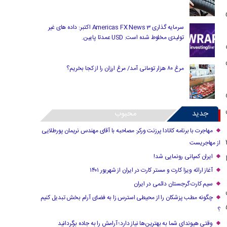
سرمایه گذاری Americas FX News 3 اکتبر: داده های غیر
تولیدی مخلوط شده است. USD عمدتا پایین.
مرغ ۸۰ هزار تومانی آمد/ مرغ ارزان را از کجا بخریم؟
جدید
محبوب
مهاجرت با برنامه کانادا پرزنت ورکر: مصاحبه با آقای مهندس نریمان پورطلایی
یعنی نزدیک به ۲.۵
از مهاجریست
ایران کمپانی رونمایی شد!
را
آغاز ارائه ویزا کارت و مستر کارت در ایران از شهریور ۱۴۰۱
سیم کارت گرجستان دائمی در ایران
سنین ۱۵ سال
چگونه مطب پزشکان را از محیطی استرس زا به فضای آرام بخش تبدیل کنیم
صادی، بیش از ۵۰۰
؟
وقتی هیوندای شما به بهترین‌ها نیاز دارد؛ آرامش را به جاده برگردانید