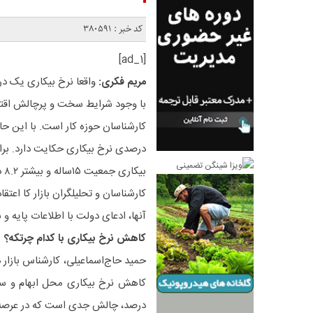
کد خبر : 380591
[ad_1]
مریم فکری:
واقعا نرخ بیکاری یک د
با وجود شرایط سخت و پرچالش اقتص
کارشناسان حوزه کار است. با این حا
بیکاری جمعیت ١٥ساله و بیشتر ۸.۲ درصد و نرخ مشارکت اقتصادی ٤١.٢ درصد بوده است.
کارشناسان و تحلیلگران بازار کا اعتق
آنها، ادعای دولت با اطلاعات پایه 
کاهش نرخ بیکاری با کدام چرتکه؟
حمید حاج‌اسماعیلی، کارشناس بازار 
کاهش نرخ بیکاری محل ابهام و س
درصد، چالش جدی است که در عرصه آما