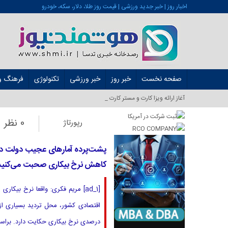
اخبار روز | خبر جدید ورزشی | قیمت روز طلا، دلار، سکه، خودرو
صفحه نخست
خبر روز
خبر ورزشی
تکنولوژی
فرهنگ و 
آغاز ارائه ویزا کارت و مستر کارت در ایران از شهریور_
0 نظر
رپورتاژ
پشت‌پرده آمارهای عجیب دولت در ک
کاهش نرخ بیکاری صحبت می‌کنید
[ad_1] مریم فکری: واقعا نرخ 
اقتصادی کشور، محل تردید بسیاری از 
درصدی نرخ بیکاری حکایت دارد. براساس گ