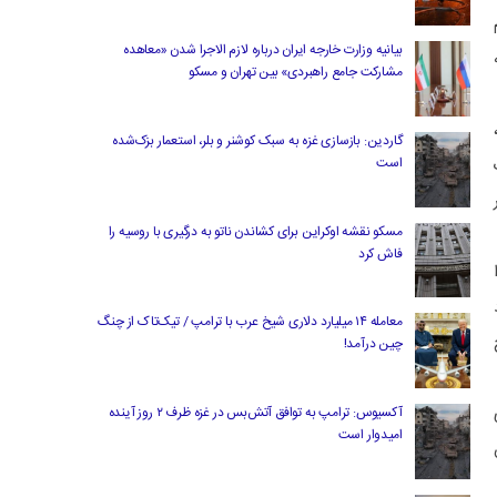
بیانیه وزارت خارجه ایران درباره لازم‌ الاجرا شدن «معاهده
مشارکت جامع راهبردی» بین تهران و مسکو
گاردین: بازسازی غزه به سبک کوشنر و بلر، استعمار بزک‌شده
است
مسکو نقشه اوکراین برای کشاندن ناتو به درگیری با روسیه را
فاش کرد
 است را
معامله ۱۴ میلیارد دلاری شیخ عرب با ترامپ / تیک‌تاک از چنگ
چین درآمد!
ی
آکسیوس: ترامپ به توافق آتش‌بس در غزه ظرف ۲ روز آینده
امیدوار است