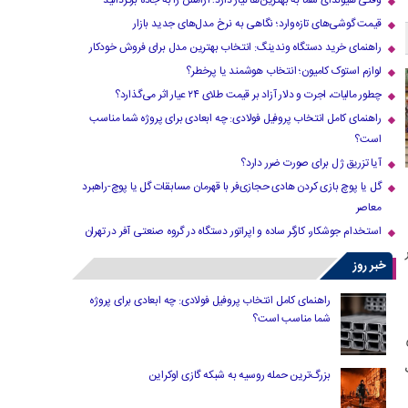
وقتی هیوندای شما به بهترین‌ها نیاز دارد؛ آرامش را به جاده برگردانید
قیمت گوشی‌های تازه‌وارد؛ نگاهی به نرخ مدل‌های جدید بازار
راهنمای خرید دستگاه وندینگ: انتخاب بهترین مدل برای فروش خودکار
لوازم استوک کامیون؛ انتخاب هوشمند یا پرخطر؟
چطور مالیات، اجرت و دلار آزاد بر قیمت طلای ۲۴ عیار اثر می‌گذارد؟
راهنمای کامل انتخاب پروفیل فولادی: چه ابعادی برای پروژه شما مناسب
است؟
آیا تزریق ژل برای صورت ضرر دارد​؟
گل یا پوچ بازی کردن هادی حجازی‌فر با قهرمان مسابقات گل یا پوچ-راهبرد
معاصر
استخدام جوشکار، کارگر ساده و اپراتور دستگاه در گروه صنعتی آفر در تهران
خبر روز
راهنمای کامل انتخاب پروفیل فولادی: چه ابعادی برای پروژه
شما مناسب است؟
بزرگ‌ترین حمله روسیه به شبکه گازی اوکراین