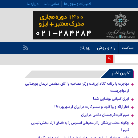
اعتبارات و مجوز ها
تماس با ما
درباره ما
سلامت
راه و روش
رپورتاژ
آخرین اخبار
مهاجرت با برنامه کانادا پرزنت ورکر: مصاحبه با آقای مهندس نریمان پورطلایی
از مهاجریست
ایران کمپانی رونمایی شد!
آغاز ارائه ویزا کارت و مستر کارت در ایران از شهریور ۱۴۰۱
سیم کارت گرجستان دائمی در ایران
چگونه مطب پزشکان را از محیطی استرس زا به فضای آرام بخش تبدیل
کنیم ؟