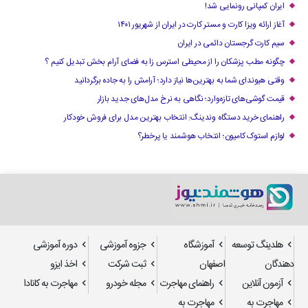
ایران کمپانی رونمایی شد!
آغاز ارائه ویزا کارت و مستر کارت در ایران از شهریور ۱۴۰۱
سیم کارت گرجستان دائمی در ایران
چگونه مطب پزشکان را از محیطی استرس زا به فضای آرام بخش تبدیل کنیم ؟
وقتی هیوندای شما به بهترین‌ها نیاز دارد؛ آرامش را به جاده برگردانید
قیمت گوشی‌های تازه‌وارد؛ نگاهی به نرخ مدل‌های جدید بازار
راهنمای خرید دستگاه وندینگ: انتخاب بهترین مدل برای فروش خودکار
لوازم استوک کامیون؛ انتخاب هوشمند یا پرخطر؟
هلدینگ توسعه
آموزشگاه
جزوه آموزشی
دوره آموزشی
دهندگان
اصفهان
ثبت شرکت
اخذ ایزو
آزمون آنلاین
راهنمای مهاجرت
مجله خودرو
مهاجرت به کانادا
مهاجرت به
مهاجرت به