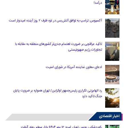
درآمد!
آکسیوس: ترامپ به توافق آتش‌بس در غزه ظرف ۲ روز آینده امیدوار است
تاکید عراقچی بر ضرورت اهتمام جدی‌تر کشورهای منطقه به مقابله با
تجاوزات رژیم صهیونیستی
ادعای معاون نماینده آمریکا در شورای امنیت
رد اتهام‌زنی تکراری رئیس‌جمهور اوکراین/ تهران همواره بر ضرورت پایان
جنگ تاکید دارد
اخبار اقتصادی
رکوردشکنی بورس تهران امروز ۱۲ مهر ۱۴۰۴| بازار سهام رونق گرفت