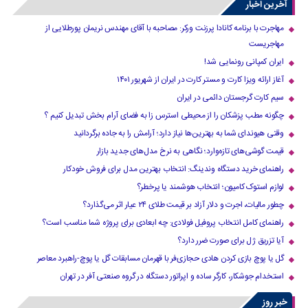
آخرین اخبار
مهاجرت با برنامه کانادا پرزنت ورکر: مصاحبه با آقای مهندس نریمان پورطلایی از
مهاجریست
ایران کمپانی رونمایی شد!
آغاز ارائه ویزا کارت و مستر کارت در ایران از شهریور ۱۴۰۱
سیم کارت گرجستان دائمی در ایران
چگونه مطب پزشکان را از محیطی استرس زا به فضای آرام بخش تبدیل کنیم ؟
وقتی هیوندای شما به بهترین‌ها نیاز دارد؛ آرامش را به جاده برگردانید
قیمت گوشی‌های تازه‌وارد؛ نگاهی به نرخ مدل‌های جدید بازار
راهنمای خرید دستگاه وندینگ: انتخاب بهترین مدل برای فروش خودکار
لوازم استوک کامیون؛ انتخاب هوشمند یا پرخطر؟
چطور مالیات، اجرت و دلار آزاد بر قیمت طلای ۲۴ عیار اثر می‌گذارد؟
راهنمای کامل انتخاب پروفیل فولادی: چه ابعادی برای پروژه شما مناسب است؟
آیا تزریق ژل برای صورت ضرر دارد​؟
گل یا پوچ بازی کردن هادی حجازی‌فر با قهرمان مسابقات گل یا پوچ-راهبرد معاصر
استخدام جوشکار، کارگر ساده و اپراتور دستگاه در گروه صنعتی آفر در تهران
خبر روز