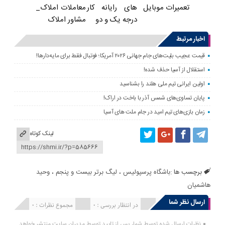
های رایانه کار
معاملات املاک_
تعمیرات موبایل
درجه یک و دو
مشاور املاک
اخبار مرتبط
قیمت عجیب بلیت‌های جام جهانی ۲۰۲۶ آمریکا؛ فوتبال فقط برای مایه‌دارها!
استقلال از آسیا حذف شده!
اولین ایرانی تیم ملی هلند را بشناسید
پایان تساوی‌های شمس آذر با باخت در اراک!
زمان بازی‌های تیم امید در جام ملت های آسیا
لینک کوتاه
برچسب ها :
باشگاه پرسپولیس
،
لیگ برتر بیست و پنجم
،
وحید
هاشمیان
ارسال نظر شما
انتشار یافته : 0
در انتظار بررسی : 0
مجموع نظرات : 0
نظرات ارسال شده توسط شما، پس از تایید توسط مدیران سایت منتشر خواهد