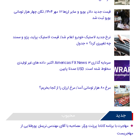
قیمت جدید دلار، یورو و سایر ارزها ۱۲ مهر ۱۴۰۴/ تکان چهار هزار تومانی
یورو ثبت شد
نرخ جدید لاستیک خودرو اعلام شد/ قیمت لاستیک پراید، پژو و سمند
چه تغییری کرد؟ + جدول
سرمایه گذاری Americas FX News 3 اکتبر: داده های غیر تولیدی
مخلوط شده است. USD عمدتا پایین.
مرغ ۸۰ هزار تومانی آمد/ مرغ ارزان را از کجا بخریم؟
جدید
محبوب
مهاجرت با برنامه کانادا پرزنت ورکر: مصاحبه با آقای مهندس نریمان پورطلایی از
مهاجریست