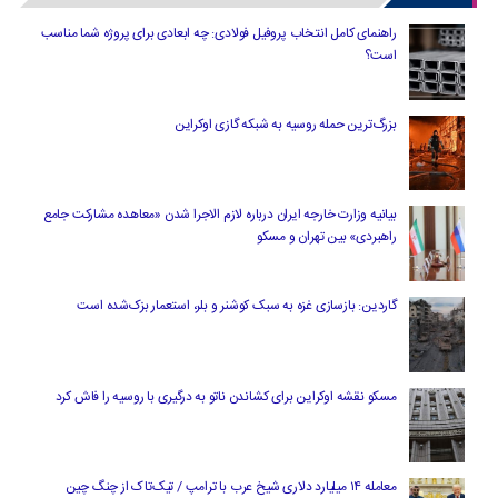
راهنمای کامل انتخاب پروفیل فولادی: چه ابعادی برای پروژه شما مناسب
است؟
بزرگ‌ترین حمله روسیه به شبکه گازی اوکراین
بیانیه وزارت خارجه ایران درباره لازم‌ الاجرا شدن «معاهده مشارکت جامع
راهبردی» بین تهران و مسکو
گاردین: بازسازی غزه به سبک کوشنر و بلر، استعمار بزک‌شده است
مسکو نقشه اوکراین برای کشاندن ناتو به درگیری با روسیه را فاش کرد
معامله ۱۴ میلیارد دلاری شیخ عرب با ترامپ / تیک‌تاک از چنگ چین