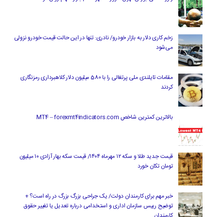
زخم کاری دلار به بازار خودرو/ نادری: تنها در این حالت قیمت خودرو نزولی
می‌شود
مقامات تایلندی ملی پرتغالی را با 580 میلیون دلار کلاهبرداری رمزنگاری
کردند
بالاترین کمترین شاخص MT4 – forexmt4indicators.com
قیمت جدید طلا و سکه ۱۲ مهرماه ۱۴۰۴/ قیمت سکه بهار آزادی ۱۰ میلیون
تومان تکان خورد
خبر مهم برای کارمندان دولت/ یک جراحی بزرگ بزرگ در راه است؟ +
توضیح رییس سازمان اداری و استخدامی درباره تعدیل یا تغییر حقوق
کارمندان