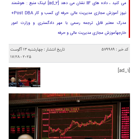
می کنید ، داده های IIF نشان می دهد [ad_2] لینک منبع : هوشمند
نیوز آموزش مجازی مدیریت عالی حرفه ای کسب و کار Post DBA+
مدرک معتبر قابل ترجمه رسمی با مهر دادگستری و وزارت امور
خارجهآموزش مجازی مدیریت عالی و حرفه
کد خبر : 579989
تاریخ انتشار : چهارشنبه 13 آگوست
2025 - 17:28
[ad_1]