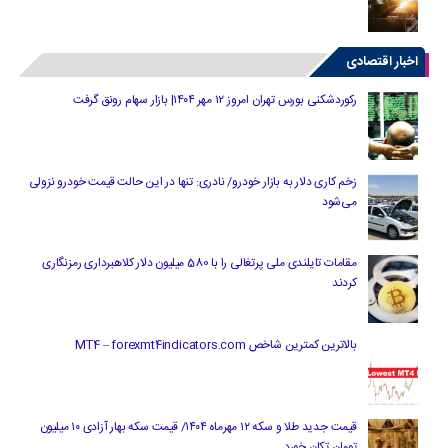
اخبار اقتصادی
رکوردشکنی بورس تهران امروز ۱۲ مهر ۱۴۰۴| بازار سهام رونق گرفت
زخم کاری دلار به بازار خودرو/ نادری: تنها در این حالت قیمت خودرو نزولی
می‌شود
مقامات تایلندی ملی پرتغالی را با 580 میلیون دلار کلاهبرداری رمزنگاری
کردند
بالاترین کمترین شاخص MT4 – forexmt4indicators.com
قیمت جدید طلا و سکه ۱۲ مهرماه ۱۴۰۴/ قیمت سکه بهار آزادی ۱۰ میلیون
تومان تکان خورد