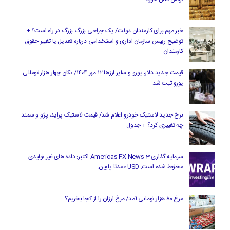
خبر مهم برای کارمندان دولت/ یک جراحی بزرگ بزرگ در راه است؟ +
توضیح رییس سازمان اداری و استخدامی درباره تعدیل یا تغییر حقوق
کارمندان
قیمت جدید دلار، یورو و سایر ارزها ۱۲ مهر ۱۴۰۴/ تکان چهار هزار تومانی
یورو ثبت شد
نرخ جدید لاستیک خودرو اعلام شد/ قیمت لاستیک پراید، پژو و سمند
چه تغییری کرد؟ + جدول
سرمایه گذاری Americas FX News 3 اکتبر: داده های غیر تولیدی
مخلوط شده است. USD عمدتا پایین.
مرغ ۸۰ هزار تومانی آمد/ مرغ ارزان را از کجا بخریم؟