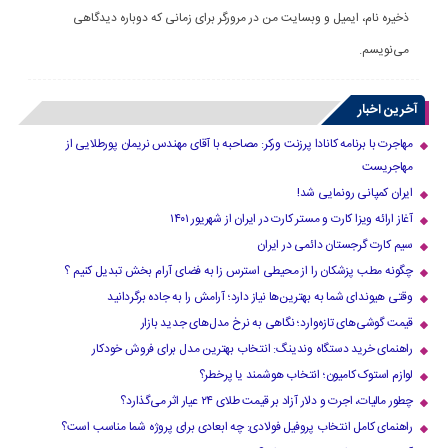
ذخیره نام، ایمیل و وبسایت من در مرورگر برای زمانی که دوباره دیدگاهی
می‌نویسم.
آخرین اخبار
مهاجرت با برنامه کانادا پرزنت ورکر: مصاحبه با آقای مهندس نریمان پورطلایی از
مهاجریست
ایران کمپانی رونمایی شد!
آغاز ارائه ویزا کارت و مستر کارت در ایران از شهریور ۱۴۰۱
سیم کارت گرجستان دائمی در ایران
چگونه مطب پزشکان را از محیطی استرس زا به فضای آرام بخش تبدیل کنیم ؟
وقتی هیوندای شما به بهترین‌ها نیاز دارد؛ آرامش را به جاده برگردانید
قیمت گوشی‌های تازه‌وارد؛ نگاهی به نرخ مدل‌های جدید بازار
راهنمای خرید دستگاه وندینگ: انتخاب بهترین مدل برای فروش خودکار
لوازم استوک کامیون؛ انتخاب هوشمند یا پرخطر؟
چطور مالیات، اجرت و دلار آزاد بر قیمت طلای ۲۴ عیار اثر می‌گذارد؟
راهنمای کامل انتخاب پروفیل فولادی: چه ابعادی برای پروژه شما مناسب است؟