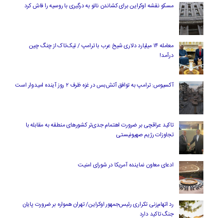
مسکو نقشه اوکراین برای کشاندن ناتو به درگیری با روسیه را فاش کرد
معامله ۱۴ میلیارد دلاری شیخ عرب با ترامپ / تیک‌تاک از چنگ چین
درآمد!
آکسیوس: ترامپ به توافق آتش‌بس در غزه ظرف ۲ روز آینده امیدوار است
تاکید عراقچی بر ضرورت اهتمام جدی‌تر کشورهای منطقه به مقابله با
تجاوزات رژیم صهیونیستی
ادعای معاون نماینده آمریکا در شورای امنیت
رد اتهام‌زنی تکراری رئیس‌جمهور اوکراین/ تهران همواره بر ضرورت پایان
جنگ تاکید دارد