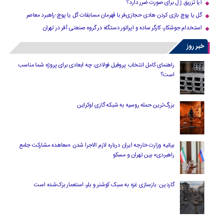
آیا تزریق ژل برای صورت ضرر دارد​؟
گل یا پوچ بازی کردن هادی حجازی‌فر با قهرمان مسابقات گل یا پوچ-راهبرد معاصر
استخدام جوشکار، کارگر ساده و اپراتور دستگاه در گروه صنعتی آفر در تهران
خبر روز
راهنمای کامل انتخاب پروفیل فولادی: چه ابعادی برای پروژه شما مناسب
است؟
بزرگ‌ترین حمله روسیه به شبکه گازی اوکراین
بیانیه وزارت خارجه ایران درباره لازم‌ الاجرا شدن «معاهده مشارکت جامع
راهبردی» بین تهران و مسکو
گاردین: بازسازی غزه به سبک کوشنر و بلر، استعمار بزک‌شده است