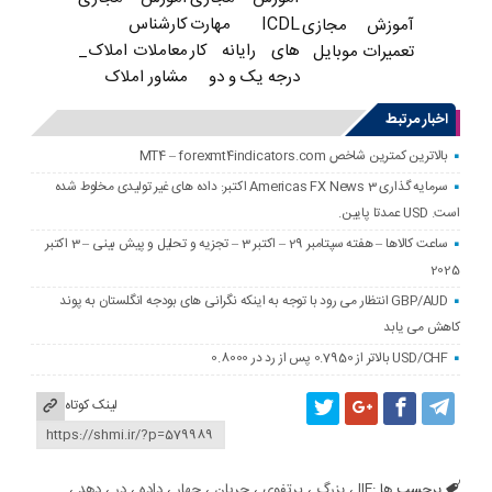
ICDL مهارت
کارشناس
آموزش مجازی
های رایانه کار
معاملات املاک_
تعمیرات موبایل
درجه یک و دو
مشاور املاک
اخبار مرتبط
بالاترین کمترین شاخص MT4 – forexmt4indicators.com
سرمایه گذاری Americas FX News 3 اکتبر: داده های غیر تولیدی مخلوط شده
است. USD عمدتا پایین.
ساعت کالاها – هفته سپتامبر 29 – اکتبر 3 – تجزیه و تحلیل و پیش بینی – 3 اکتبر
2025
GBP/AUD انتظار می رود با توجه به اینکه نگرانی های بودجه انگلستان به پوند
کاهش می یابد
USD/CHF بالاتر از 0.7950 پس از رد در 0.8000
لینک کوتاه
برچسب ها :
IIF
،
بزرگ
،
پرتفوی
،
جریان
،
چهار
،
داده
،
در
،
دهد
،