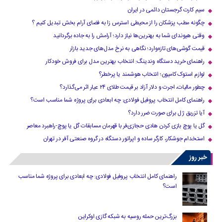
سیم کارت گرجستان دائمی در ایران
چگونه مطب پزشکان را از محیطی استرس زا به فضای آرام بخش تبدیل کنیم ؟
وقتی هیوندای شما به بهترین‌ها نیاز دارد؛ آرامش را به جاده برگردانید
قیمت گوشی‌های تازه‌وارد؛ نگاهی به نرخ مدل‌های جدید بازار
راهنمای خرید دستگاه وندینگ: انتخاب بهترین مدل برای فروش خودکار
لوازم استوک کامیون؛ انتخاب هوشمند یا پرخطر؟
چطور مالیات، اجرت و دلار آزاد بر قیمت طلای ۲۴ عیار اثر می‌گذارد؟
راهنمای کامل انتخاب پروفیل فولادی: چه ابعادی برای پروژه شما مناسب است؟
آیا تزریق ژل برای صورت ضرر دارد​؟
گل یا پوچ بازی کردن هادی حجازی‌فر با قهرمان مسابقات گل یا پوچ-راهبرد معاصر
استخدام جوشکار، کارگر ساده و اپراتور دستگاه در گروه صنعتی آفر در تهران
خبر روز
راهنمای کامل انتخاب پروفیل فولادی: چه ابعادی برای پروژه شما مناسب
است؟
بزرگ‌ترین حمله روسیه به شبکه گازی اوکراین