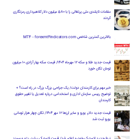
مقامات تایلندی ملی پرتغالی را با 580 میلیون دلار کلاهبرداری رمزنگاری
کردند
بالاترین کمترین شاخص MT4 – forexmt4indicators.com
قیمت جدید طلا و سکه ۱۲ مهرماه ۱۴۰۴/ قیمت سکه بهار آزادی ۱۰ میلیون
تومان تکان خورد
خبر مهم برای کارمندان دولت/ یک جراحی بزرگ بزرگ در راه است؟ +
توضیح رییس سازمان اداری و استخدامی درباره تعدیل یا تغییر حقوق
کارمندان
قیمت جدید دلار، یورو و سایر ارزها ۱۲ مهر ۱۴۰۴/ تکان چهار هزار تومانی
یورو ثبت شد
نرخ جدید لاستیک خودرو اعلام شد/ قیمت لاستیک پراید، پژو و سمند