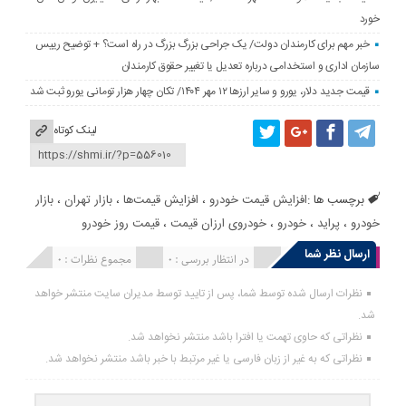
خورد
خبر مهم برای کارمندان دولت/ یک جراحی بزرگ بزرگ در راه است؟ + توضیح رییس
سازمان اداری و استخدامی درباره تعدیل یا تغییر حقوق کارمندان
قیمت جدید دلار، یورو و سایر ارزها ۱۲ مهر ۱۴۰۴/ تکان چهار هزار تومانی یورو ثبت شد
لینک کوتاه
برچسب ها :
افزایش قیمت خودرو
،
افزایش قیمت‌ها
،
بازار تهران
،
بازار
خودرو
،
پراید
،
خودرو
،
خودروی ارزان قیمت
،
قیمت روز خودرو
ارسال نظر شما
انتشار یافته : 0
در انتظار بررسی : 0
مجموع نظرات : 0
نظرات ارسال شده توسط شما، پس از تایید توسط مدیران سایت منتشر خواهد
شد.
نظراتی که حاوی تهمت یا افترا باشد منتشر نخواهد شد.
نظراتی که به غیر از زبان فارسی یا غیر مرتبط با خبر باشد منتشر نخواهد شد.