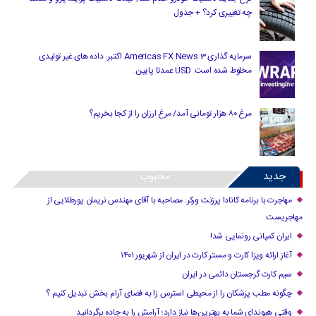
چه تغییری کرد؟ + جدول
سرمایه گذاری Americas FX News 3 اکتبر: داده های غیر تولیدی
مخلوط شده است. USD عمدتا پایین.
مرغ ۸۰ هزار تومانی آمد/ مرغ ارزان را از کجا بخریم؟
جدید
محبوب
مهاجرت با برنامه کانادا پرزنت ورکر: مصاحبه با آقای مهندس نریمان پورطلایی از
مهاجریست
ایران کمپانی رونمایی شد!
آغاز ارائه ویزا کارت و مستر کارت در ایران از شهریور ۱۴۰۱
سیم کارت گرجستان دائمی در ایران
چگونه مطب پزشکان را از محیطی استرس زا به فضای آرام بخش تبدیل کنیم ؟
وقتی هیوندای شما به بهترین‌ها نیاز دارد؛ آرامش را به جاده برگردانید