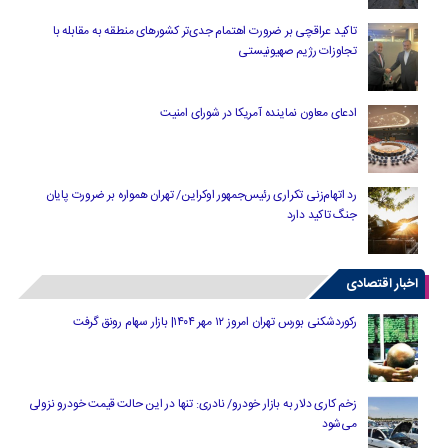
تاکید عراقچی بر ضرورت اهتمام جدی‌تر کشورهای منطقه به مقابله با
تجاوزات رژیم صهیونیستی
ادعای معاون نماینده آمریکا در شورای امنیت
رد اتهام‌زنی تکراری رئیس‌جمهور اوکراین/ تهران همواره بر ضرورت پایان
جنگ تاکید دارد
اخبار اقتصادی
رکوردشکنی بورس تهران امروز ۱۲ مهر ۱۴۰۴| بازار سهام رونق گرفت
زخم کاری دلار به بازار خودرو/ نادری: تنها در این حالت قیمت خودرو نزولی
می‌شود