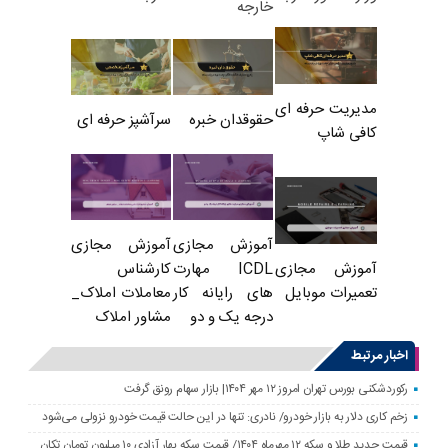
خارجه
مدیریت حرفه ای
حقوقدان خبره
سرآشپز حرفه ای
کافی شاپ
آموزش مجازی
آموزش مجازی
ICDL مهارت
کارشناس
آموزش مجازی
های رایانه کار
معاملات املاک_
تعمیرات موبایل
درجه یک و دو
مشاور املاک
اخبار مرتبط
رکوردشکنی بورس تهران امروز ۱۲ مهر ۱۴۰۴| بازار سهام رونق گرفت
زخم کاری دلار به بازار خودرو/ نادری: تنها در این حالت قیمت خودرو نزولی می‌شود
قیمت جدید طلا و سکه ۱۲ مهرماه ۱۴۰۴/ قیمت سکه بهار آزادی ۱۰ میلیون تومان تکان