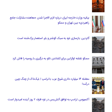
بیانیه وزارت خارجه ایران درباره لازم‌ الاجرا شدن «معاهده مشارکت جامع
راهبردی» بین تهران و مسکو
گاردین: بازسازی غزه به سبک کوشنر و بلر، استعمار بزک‌شده است
مسکو نقشه اوکراین برای کشاندن ناتو به درگیری با روسیه را فاش کرد
معامله ۱۴ میلیارد دلاری شیخ عرب با ترامپ / تیک‌تاک از چنگ چین
درآمد!
آکسیوس: ترامپ به توافق آتش‌بس در غزه ظرف ۲ روز آینده امیدوار است