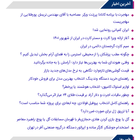
آخرین اخبار
مهاجرت با برنامه کانادا پرزنت ورکر: مصاحبه با آقای مهندس نریمان پورطلایی از
مهاجریست
ایران کمپانی رونمایی شد!
آغاز ارائه ویزا کارت و مستر کارت در ایران از شهریور ۱۴۰۱
سیم کارت گرجستان دائمی در ایران
چگونه مطب پزشکان را از محیطی استرس زا به فضای آرام بخش تبدیل کنیم ؟
وقتی هیوندای شما به بهترین‌ها نیاز دارد؛ آرامش را به جاده برگردانید
قیمت گوشی‌های تازه‌وارد؛ نگاهی به نرخ مدل‌های جدید بازار
راهنمای خرید دستگاه وندینگ: انتخاب بهترین مدل برای فروش خودکار
لوازم استوک کامیون؛ انتخاب هوشمند یا پرخطر؟
چطور مالیات، اجرت و دلار آزاد بر قیمت طلای ۲۴ عیار اثر می‌گذارد؟
راهنمای کامل انتخاب پروفیل فولادی: چه ابعادی برای پروژه شما مناسب است؟
آیا تزریق ژل برای صورت ضرر دارد​؟
گل یا پوچ بازی کردن هادی حجازی‌فر با قهرمان مسابقات گل یا پوچ-راهبرد معاصر
استخدام جوشکار، کارگر ساده و اپراتور دستگاه در گروه صنعتی آفر در تهران
خبر روز