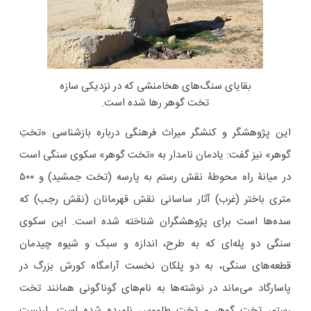
بقایای سنگ‌های هخامنشی که در نزدیکی سازه
تخت گوهر رها شده است.
این پژوهشگر و کنشگر میراث فرهنگی درباره بازشناسی «تختِ
گوهر» نیز گفت: یادمان نامدار به «تخت گوهر» سکوی سنگی است
در میانۀ راه محوطۀ نقش رستم به پارسه (تخت جمشید) و ۵۰۰
متری باختر (غرب) آثار ساسانی نقش قهرمانان (نقش رجب) که
سده‌ها است برای پژوهشگران شناخته شده است. این سکوی
سنگی دو پله‌ای که به طرح، اندازه و سبک و شیوه چیدمان
قطعه‌های سنگی، به دو پلکان نخست آرامگاه کورش بزرگ در
پاسارگاد می‌ماند در نوشته‌ها به نام‌های گوناگونی همانند تخت
رستم، تخت گوهر و تخت طاووس نامیده شده است. اِرنست