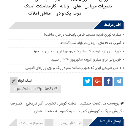
های رایانه کار
معاملات املاک_
تعمیرات موبایل
درجه یک و دو
مشاور املاک
اخبار مرتبط
سفر به تهران قدیم؛ مسجد خاص پایتخت در حال ساخت!
آسیب به ۳۰ بنای تاریخی در زلزله شب گذشته
خرید ارزان در بازارهای شارجه؛ راهنمای خرید ارزان و مقرون به صرفه
خودرویی برای سفر و آفرود؛ اسکورپیون ۲۰۳۰ را ببینید
۱۰ بازار تاریخی ایران که هنوز زنده‌اند؛ سفر در رنگ و بوی بازارهای قدیمی
لینک کوتاه
برچسب ها :
تخت جمشيد
،
تخت گوهر
،
تخریب آثار تاریخی
،
کمبوجیه
،
کورش بزرگ
،
کوروش کبیر
،
مقبره کمبوجیه
،
هخامنشيان
ارسال نظر شما
انتشار یافته : 0
در انتظار بررسی : 0
مجموع نظرات : 0