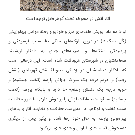
آثار آتش در محوطه تخت گوهر قابل توجه است.
او ادامه داد: رویش علف‌های هرز و خودرو و رخنۀ عوامل بیولوژیکی
(گُل سنگ‌ها) در درون بلوک‌های سنگی بنا، سبب فرسودگی و
پوسیدگی سنگ‌ها و آسیب‌های جدی به یادگار ارزشمند
هخامنشیان در شهرستان مَرودشت شده است. این درحالی است
که یادگار هخامنشیان در نزدیکی محوطۀ نقش قهرمانان (نقش
رجب) و حریم درجه یک میراث جهانی پارسه (تخت جمشید) و
حریم درجه یک «نقش رستم» جا دارد و پایگاه پارسه (تخت
جمشید) مسئولیت حفاظت از آن را بر دوش دارد. اما شوربختانه به
سبب غفلت و کوتاهی در مدیریت، حفاظت و نظارت، آثار و بناهای
پیرامونی پارسه به حال خود رها شده و یکی پس از دیگری
دستخوش آسیب‌های فراوان و جدی جای می‌گیرد.