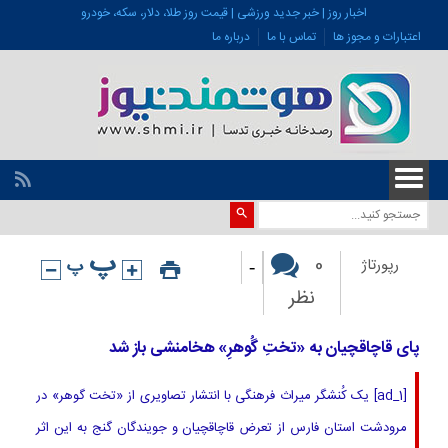
اخبار روز | خبر جدید ورزشی | قیمت روز طلا، دلار، سکه، خودرو
اعتبارات و مجوز ها
تماس با ما
درباره ما
-
0
رپورتاژ
نظر
پای قاچاقچیان به «تختِ گُوهرِ» هخامنشی باز شد
[ad_1] یک کُنشگر میراث فرهنگی با انتشار تصاویری از «تخت گوهر» در
مرودشت استان فارس از تعرض قاچاقچیان و جویندگان گنج به این اثر