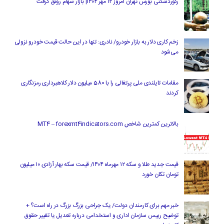
رکوردشکنی بورس تهران امروز ۱۲ مهر ۱۴۰۴| بازار سهام رونق گرفت
زخم کاری دلار به بازار خودرو/ نادری: تنها در این حالت قیمت خودرو نزولی
می‌شود
مقامات تایلندی ملی پرتغالی را با 580 میلیون دلار کلاهبرداری رمزنگاری
کردند
بالاترین کمترین شاخص MT4 – forexmt4indicators.com
قیمت جدید طلا و سکه ۱۲ مهرماه ۱۴۰۴/ قیمت سکه بهار آزادی ۱۰ میلیون
تومان تکان خورد
خبر مهم برای کارمندان دولت/ یک جراحی بزرگ بزرگ در راه است؟ +
توضیح رییس سازمان اداری و استخدامی درباره تعدیل یا تغییر حقوق