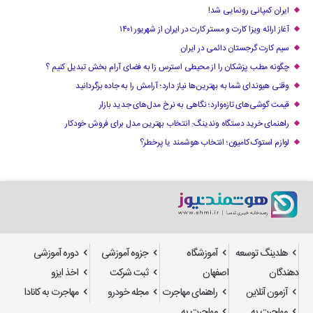
ایران کمپانی رونمایی شد!
آغاز ارائه ویزا کارت و مستر کارت در ایران از شهریور ۱۴۰۱
سیم کارت گرجستان دائمی در ایران
چگونه مطب پزشکان را از محیطی استرس زا به فضای آرام بخش تبدیل کنیم ؟
وقتی هیوندای شما به بهترین‌ها نیاز دارد؛ آرامش را به جاده برگردانید
قیمت گوشی‌های تازه‌وارد؛ نگاهی به نرخ مدل‌های جدید بازار
راهنمای خرید دستگاه وندینگ: انتخاب بهترین مدل برای فروش خودکار
لوازم استوک کامیون؛ انتخاب هوشمند یا پرخطر؟
هلدینگ توسعه
آموزشگاه
جزوه آموزشی
دوره آموزشی
دهندگان
اصفهان
ثبت شرکت
اخذ ایزو
آزمون آنلاین
راهنمای مهاجرت
مجله خودرو
مهاجرت به کانادا
مهاجرت به
مهاجرت به