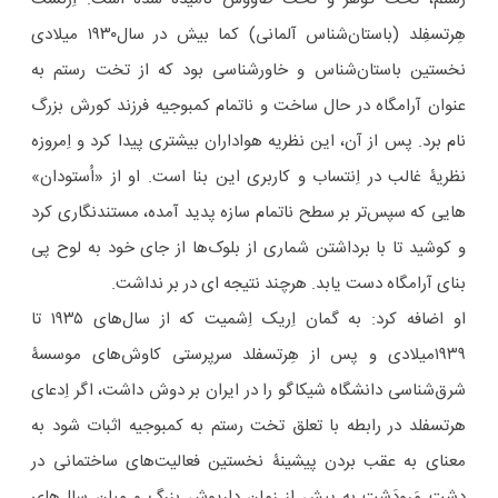
هِرتسفِلد (باستان‌شناس آلمانی) کما بیش در سال۱۹۳۰ میلادی
نخستین باستان‌شناس و خاورشناسی بود که از تخت رستم به
عنوان آرامگاه در حال ساخت و ناتمام کمبوجیه فرزند کورش بزرگ
نام برد. پس از آن، این نظریه هواداران بیشتری پیدا کرد و اِمروزه
نظریۀ غالب در اِنتساب و کاربری این بنا است. او از «اُستودان»
هایی که سپس‌تر بر سطح ناتمام سازه پدید آمده، مستندنگاری کرد
و کوشید تا با برداشتن شماری از بلوک‌ها از جای خود به لوح پی
بنای آرامگاه دست یابد. هرچند نتیجه ای در بر نداشت.
او اضافه کرد: به گمان اِریک اِشمیت که از سال‌های ۱۹۳۵ تا
۱۹۳۹میلادی و پس از هِرتسفلد سرپرستی کاوش‌های موسسۀ
شرق‌شناسی دانشگاه شیکاگو را در ایران بر دوش داشت، اگر اِدعای
هرتسفلد در رابطه با تعلق تخت رستم به کمبوجیه اثبات شود به
معنای به عقب بردن پیشینۀ نخستین فعالیت‌های ساختمانی در
دشت مَرودَشت به پیش از زمان داریوش بزرگ و میان سال‌های