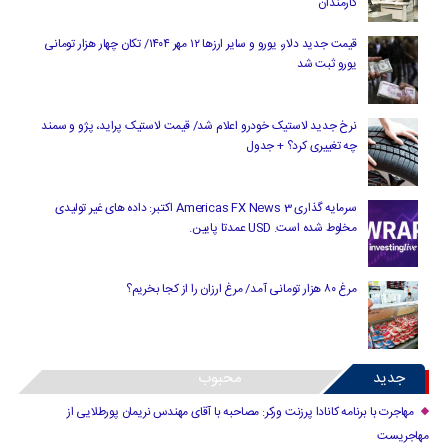
کارمندان
قیمت جدید دلار، یورو و سایر ارزها ۱۲ مهر ۱۴۰۴/ تکان چهار هزار تومانی
یورو ثبت شد
نرخ جدید لاستیک خودرو اعلام شد/ قیمت لاستیک پراید، پژو و سمند
چه تغییری کرد؟ + جدول
سرمایه گذاری Americas FX News 3 اکتبر: داده های غیر تولیدی
مخلوط شده است. USD عمدتا پایین.
مرغ ۸۰ هزار تومانی آمد/ مرغ ارزان را از کجا بخریم؟
جدید
محبوب
مهاجرت با برنامه کانادا پرزنت ورکر: مصاحبه با آقای مهندس نریمان پورطلایی از
مهاجریست