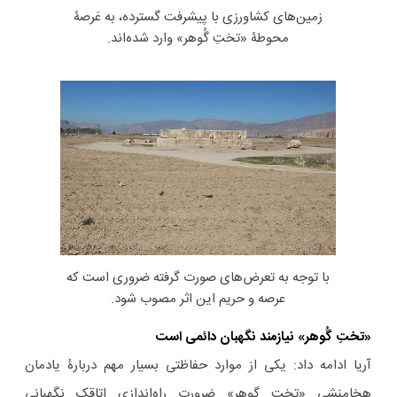
زمین‌های کشاورزی با پیشرفت گسترده، به عَرصۀ
محوطۀ «تختِ گُوهر» وارد شده‌اند.
با توجه به تعرض‌های صورت گرفته ضروری است که
عرصه و حریم این اثر مصوب شود.
«تختِ گُوهر» نیازمند نگهبان دائمی است
آریا ادامه داد: یکی از موارد حفاظتی بسیار مهم دربارۀ یادمان
هخامنشی «تخت گوهر» ضرورت راه‌اندازی اتاقک نگهبانی