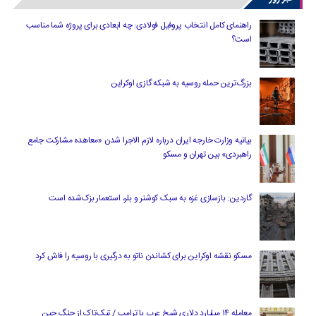
راهنمای کامل انتخاب پروفیل فولادی: چه ابعادی برای پروژه شما مناسب
است؟
بزرگ‌ترین حمله روسیه به شبکه گازی اوکراین
بیانیه وزارت خارجه ایران درباره لازم‌ الاجرا شدن «معاهده مشارکت جامع
راهبردی» بین تهران و مسکو
گاردین: بازسازی غزه به سبک کوشنر و بلر، استعمار بزک‌شده است
مسکو نقشه اوکراین برای کشاندن ناتو به درگیری با روسیه را فاش کرد
معامله ۱۴ میلیارد دلاری شیخ عرب با ترامپ / تیک‌تاک از چنگ چین