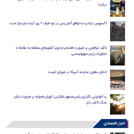
درآمد!
آکسیوس: ترامپ به توافق آتش‌بس در غزه ظرف ۲ روز آینده امیدوار است
تاکید عراقچی بر ضرورت اهتمام جدی‌تر کشورهای منطقه به مقابله با
تجاوزات رژیم صهیونیستی
ادعای معاون نماینده آمریکا در شورای امنیت
رد اتهام‌زنی تکراری رئیس‌جمهور اوکراین/ تهران همواره بر ضرورت پایان
جنگ تاکید دارد
اخبار اقتصادی