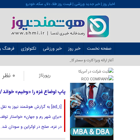
اخبار روز | خبر جدید ورزشی | قیمت روز طلا، دلار، سکه، خودرو
صفحه نخست
خبر روز
خبر ورزشی
تکنولوژی
فرهنگ و 
آغاز ارائه ویزا کارت و مستر کارت در ایران از شه_
0 نظر
رپورتاژ
پاپ اوضاع غزه را «وخیم» خواند / ت
[ad_1] به گزارش هوشمند نیوز به
در غزه، صلح در اوکراین و سودان شد