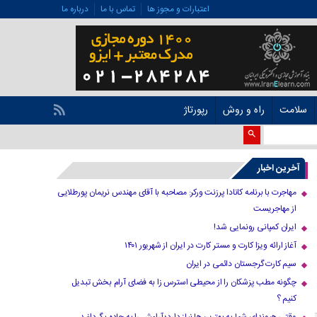
اعتبارات و مجوز ها
تماس با ما
درباره ما
سلامت
راه و روش
رپورتاژ
آخرین اخبار
مهاجرت با برنامه کانادا پرزنت ورکر: مصاحبه با آقای مهندس نریمان پورطلایی
از مهاجریست
ایران کمپانی رونمایی شد!
آغاز ارائه ویزا کارت و مستر کارت در ایران از شهریور ۱۴۰۱
سیم کارت گرجستان دائمی در ایران
چگونه مطب پزشکان را از محیطی استرس زا به فضای آرام بخش تبدیل
کنیم ؟