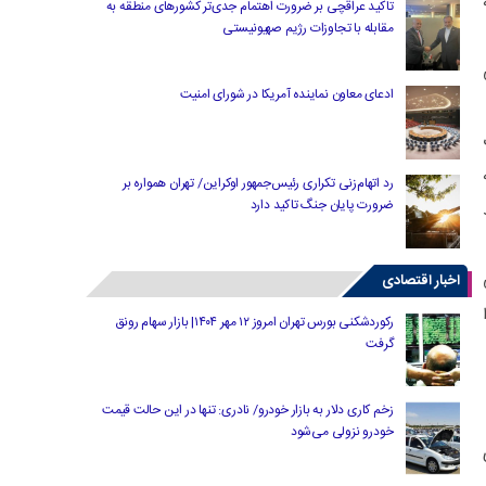
تاکید عراقچی بر ضرورت اهتمام جدی‌تر کشورهای منطقه به
مقابله با تجاوزات رژیم صهیونیستی
ادعای معاون نماینده آمریکا در شورای امنیت
ه جنگ
رد اتهام‌زنی تکراری رئیس‌جمهور اوکراین/ تهران همواره بر
ضرورت پایان جنگ تاکید دارد
اخبار اقتصادی
رکوردشکنی بورس تهران امروز ۱۲ مهر ۱۴۰۴| بازار سهام رونق
گرفت
زخم کاری دلار به بازار خودرو/ نادری: تنها در این حالت قیمت
خودرو نزولی می‌شود