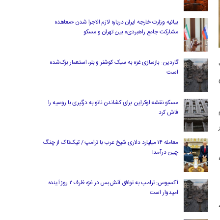
بیانیه وزارت خارجه ایران درباره لازم‌ الاجرا شدن «معاهده
مشارکت جامع راهبردی» بین تهران و مسکو
گاردین: بازسازی غزه به سبک کوشنر و بلر، استعمار بزک‌شده
است
ری
مسکو نقشه اوکراین برای کشاندن ناتو به درگیری با روسیه را
فاش کرد
معامله ۱۴ میلیارد دلاری شیخ عرب با ترامپ / تیک‌تاک از چنگ
چین درآمد!
آکسیوس: ترامپ به توافق آتش‌بس در غزه ظرف ۲ روز آینده
امیدوار است