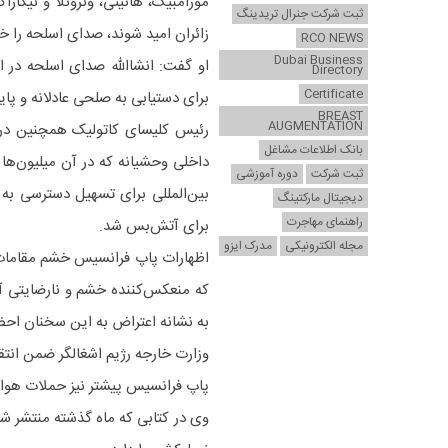
موزامبیک، هائیتی، ونزوئلا و نیکار
ثبت شرکت جنرال تریدینگ
زائران امید شوند، صدای اسلحه را خا
RCO NEWS
Dubai Business
او گفت: انشاالله صدای اسلحه در 
Directory
Certificate
برای دستیابی به صلحی عادلانه و پای
BREAST
AUGMENTATION
بانک اطلاعات مشاغل
داخلی وحشیانه که در آن میلیون‌ه
ثبت شرکت
دوره آموزشی
بین‌المللی برای تسهیل دسترسی به
دیجیتال مارکتینگ
راهنمای مهاجرت
برای آتش‌بس شد.
مجله الکترونیکی
مدرک ایزو
اظهارات پاپ فرانسیس خشم مقامات رژ
که منعکس‌کننده خشم و نارضایتی آ
به نشانه اعتراض به این سخنان احض
وزارت خارجه رژیم اشغالگر ضمن انتقاد
پاپ فرانسیس پیشتر نیز حملات هوای
وی در کتابی که ماه گذشته منتشر شد