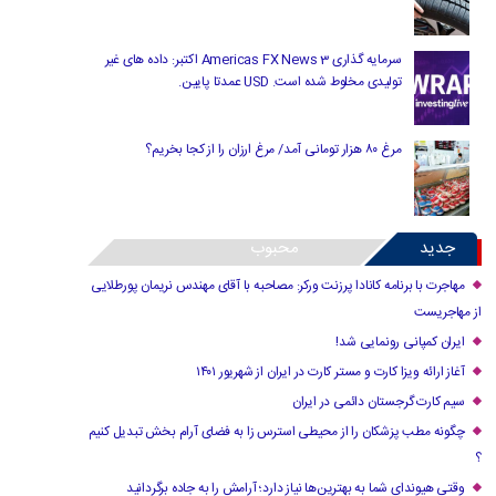
سرمایه گذاری Americas FX News 3 اکتبر: داده های غیر
تولیدی مخلوط شده است. USD عمدتا پایین.
مرغ ۸۰ هزار تومانی آمد/ مرغ ارزان را از کجا بخریم؟
جدید
محبوب
مهاجرت با برنامه کانادا پرزنت ورکر: مصاحبه با آقای مهندس نریمان پورطلایی
از مهاجریست
ایران کمپانی رونمایی شد!
آغاز ارائه ویزا کارت و مستر کارت در ایران از شهریور ۱۴۰۱
سیم کارت گرجستان دائمی در ایران
چگونه مطب پزشکان را از محیطی استرس زا به فضای آرام بخش تبدیل کنیم
؟
وقتی هیوندای شما به بهترین‌ها نیاز دارد؛ آرامش را به جاده برگردانید