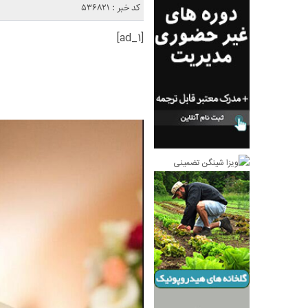
کد خبر : 536821
[ad_1]