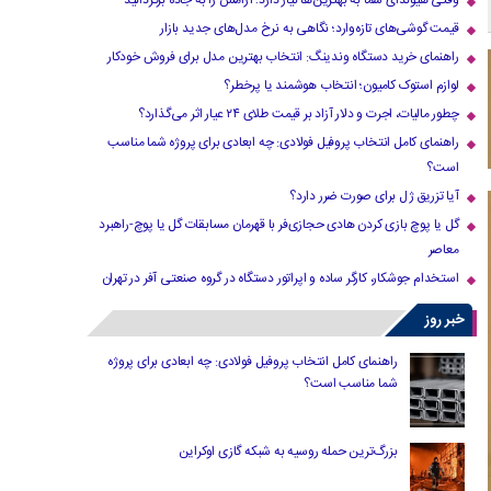
وقتی هیوندای شما به بهترین‌ها نیاز دارد؛ آرامش را به جاده برگردانید
قیمت گوشی‌های تازه‌وارد؛ نگاهی به نرخ مدل‌های جدید بازار
راهنمای خرید دستگاه وندینگ: انتخاب بهترین مدل برای فروش خودکار
لوازم استوک کامیون؛ انتخاب هوشمند یا پرخطر؟
چطور مالیات، اجرت و دلار آزاد بر قیمت طلای ۲۴ عیار اثر می‌گذارد؟
راهنمای کامل انتخاب پروفیل فولادی: چه ابعادی برای پروژه شما مناسب
است؟
آیا تزریق ژل برای صورت ضرر دارد​؟
گل یا پوچ بازی کردن هادی حجازی‌فر با قهرمان مسابقات گل یا پوچ-راهبرد
معاصر
استخدام جوشکار، کارگر ساده و اپراتور دستگاه در گروه صنعتی آفر در تهران
خبر روز
راهنمای کامل انتخاب پروفیل فولادی: چه ابعادی برای پروژه
شما مناسب است؟
بزرگ‌ترین حمله روسیه به شبکه گازی اوکراین