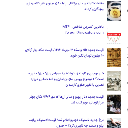
مقامات تایلندی ملی پرتغالی را با 580 میلیون دلار کلاهبرداری
رمزنگاری کردند
بالاترین کمترین شاخص MT4 –
forexmt4indicators.com
قیمت جدید طلا و سکه ۱۲ مهرماه ۱۴۰۴/ قیمت سکه بهار آزادی
۱۰ میلیون تومان تکان خورد
خبر مهم برای کارمندان دولت/ یک جراحی بزرگ بزرگ در راه
است؟ + توضیح رییس سازمان اداری و استخدامی درباره
یت
تعدیل یا تغییر حقوق کارمندان
قیمت جدید دلار، یورو و سایر ارزها ۱۲ مهر ۱۴۰۴/ تکان چهار
هزار تومانی یورو ثبت شد
 گذشته تاکنون به ۴۵
نرخ جدید لاستیک خودرو اعلام شد/ قیمت لاستیک پراید،
پژو و سمند چه تغییری کرد؟ + جدول