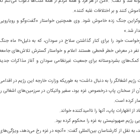
اگوئه شد و گفت: .«من از هر فرد و همه مردم از همه ملت‌ها دعوت می‌کنم که
موش کنند و بر اختلافات غلبه کنند».
اوکراین جنگ زده خاموش شود. وی همچنین خواستار «گفت‌وگو و رویارویی
دار شد.»
رئیس کلیسای کاتولیک همچنین درخواست خود را برای کنار گذاشتن سلاح در سودان، که به دلیل۲۰ ما
ا نفر در معرض خطر قحطی هستند اعلام و خواستار گسترش تلاش‌های جامعه
 کمک‌های بشردوستانه برای جمعیت غیرنظامی سودان و آغاز مذاکرات جدید
یم اشغالگر را به دنبال داشت؛ به طوریکه وزارت خارجه این رژیم در اقدامی
ن از سخنان پاپ درخصوص غزه بود، سفیر واتیکان در سرزمین‌های اشغالی را
ار کرده است.
 از اظهارات پاپ، آنها را ناامیدکننده خواند.
ی رژیم صهیونیستی به غزه را محکوم کرده بود.
، به نقل از کارشناسان بین‌المللی گفت: «آنچه در غزه رخ می‌دهد، ویژگی‌های