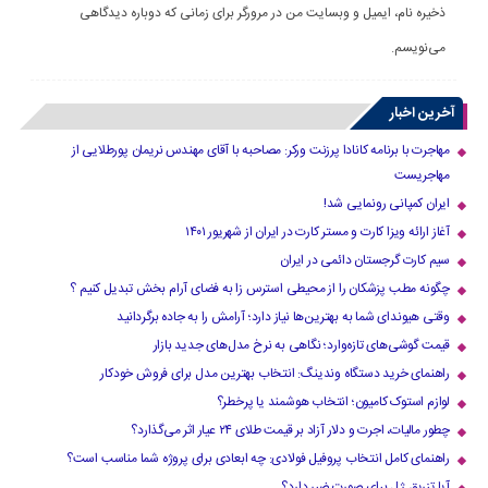
ذخیره نام، ایمیل و وبسایت من در مرورگر برای زمانی که دوباره دیدگاهی
می‌نویسم.
آخرین اخبار
مهاجرت با برنامه کانادا پرزنت ورکر: مصاحبه با آقای مهندس نریمان پورطلایی از
مهاجریست
ایران کمپانی رونمایی شد!
آغاز ارائه ویزا کارت و مستر کارت در ایران از شهریور ۱۴۰۱
سیم کارت گرجستان دائمی در ایران
چگونه مطب پزشکان را از محیطی استرس زا به فضای آرام بخش تبدیل کنیم ؟
وقتی هیوندای شما به بهترین‌ها نیاز دارد؛ آرامش را به جاده برگردانید
قیمت گوشی‌های تازه‌وارد؛ نگاهی به نرخ مدل‌های جدید بازار
راهنمای خرید دستگاه وندینگ: انتخاب بهترین مدل برای فروش خودکار
لوازم استوک کامیون؛ انتخاب هوشمند یا پرخطر؟
چطور مالیات، اجرت و دلار آزاد بر قیمت طلای ۲۴ عیار اثر می‌گذارد؟
راهنمای کامل انتخاب پروفیل فولادی: چه ابعادی برای پروژه شما مناسب است؟
آیا تزریق ژل برای صورت ضرر دارد​؟