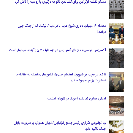
مسکو نقشه اوکراین برای کشاندن ناتو به درگیری با روسیه را فاش کرد
معامله ۱۴ میلیارد دلاری شیخ عرب با ترامپ / تیک‌تاک از چنگ چین
درآمد!
آکسیوس: ترامپ به توافق آتش‌بس در غزه ظرف ۲ روز آینده امیدوار است
تاکید عراقچی بر ضرورت اهتمام جدی‌تر کشورهای منطقه به مقابله با
تجاوزات رژیم صهیونیستی
ادعای معاون نماینده آمریکا در شورای امنیت
رد اتهام‌زنی تکراری رئیس‌جمهور اوکراین/ تهران همواره بر ضرورت پایان
جنگ تاکید دارد