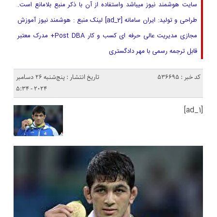
سایت هوشمند نیوز میباشد واستفاده از آن با ذکر منبع بلامانع است.
طراحی و تولید: ایران سامانه [ad_2] لینک منبع : هوشمند نیوز آموزش
مجازی مدیریت عالی حرفه ای کسب و کار Post DBA+ مدرک معتبر
قابل ترجمه رسمی با مهر دادگستری
کد خبر : 536695
تاریخ انتشار : پنج‌شنبه 26 دسامبر
2024 - 5:34
[ad_1]