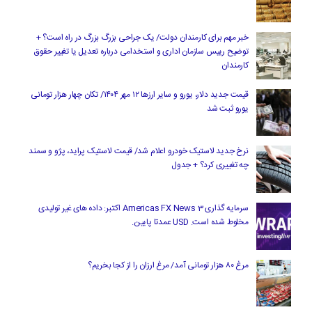
خبر مهم برای کارمندان دولت/ یک جراحی بزرگ بزرگ در راه است؟ +
توضیح رییس سازمان اداری و استخدامی درباره تعدیل یا تغییر حقوق
کارمندان
قیمت جدید دلار، یورو و سایر ارزها ۱۲ مهر ۱۴۰۴/ تکان چهار هزار تومانی
یورو ثبت شد
نرخ جدید لاستیک خودرو اعلام شد/ قیمت لاستیک پراید، پژو و سمند
چه تغییری کرد؟ + جدول
سرمایه گذاری Americas FX News 3 اکتبر: داده های غیر تولیدی
مخلوط شده است. USD عمدتا پایین.
مرغ ۸۰ هزار تومانی آمد/ مرغ ارزان را از کجا بخریم؟