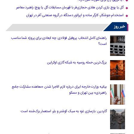
گل یا پوچ بازی کردن هادی حجازی‌فر با قهرمان مسابقات گل یا پوچ-راهبرد معاصر
استخدام جوشکار، کارگر ساده و اپراتور دستگاه در گروه صنعتی آفر در تهران
خبر روز
راهنمای کامل انتخاب پروفیل فولادی: چه ابعادی برای پروژه شما مناسب
است؟
بزرگ‌ترین حمله روسیه به شبکه گازی اوکراین
بیانیه وزارت خارجه ایران درباره لازم‌ الاجرا شدن «معاهده مشارکت جامع
راهبردی» بین تهران و مسکو
گاردین: بازسازی غزه به سبک کوشنر و بلر، استعمار بزک‌شده است