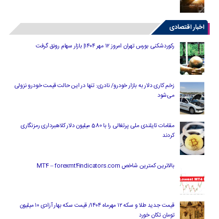
اخبار اقتصادی
رکوردشکنی بورس تهران امروز ۱۲ مهر ۱۴۰۴| بازار سهام رونق گرفت
زخم کاری دلار به بازار خودرو/ نادری: تنها در این حالت قیمت خودرو نزولی
می‌شود
مقامات تایلندی ملی پرتغالی را با 580 میلیون دلار کلاهبرداری رمزنگاری
کردند
بالاترین کمترین شاخص MT4 – forexmt4indicators.com
قیمت جدید طلا و سکه ۱۲ مهرماه ۱۴۰۴/ قیمت سکه بهار آزادی ۱۰ میلیون
تومان تکان خورد