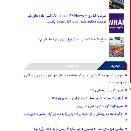
سرمایه گذاری Americas FX News 3 اکتبر: داده های غیر
تولیدی مخلوط شده است. USD عمدتا پایین.
مرغ ۸۰ هزار تومانی آمد/ مرغ ارزان را از کجا بخریم؟
جدید
محبوب
مهاجرت با برنامه کانادا پرزنت ورکر: مصاحبه با آقای مهندس نریمان پورطلایی
از مهاجریست
ایران کمپانی رونمایی شد!
آغاز ارائه ویزا کارت و مستر کارت در ایران از شهریور ۱۴۰۱
سیم کارت گرجستان دائمی در ایران
چگونه مطب پزشکان را از محیطی استرس زا به فضای آرام بخش تبدیل کنیم
؟
وقتی هیوندای شما به بهترین‌ها نیاز دارد؛ آرامش را به جاده برگردانید