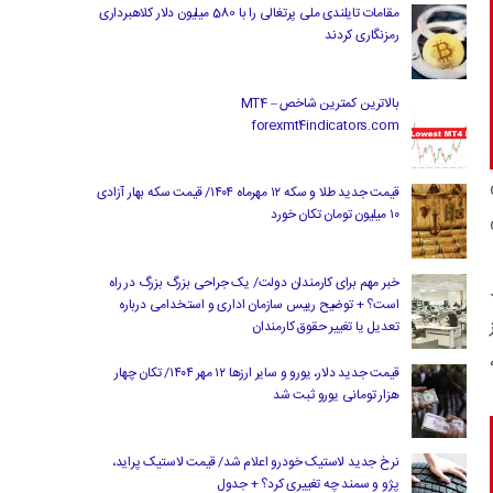
مقامات تایلندی ملی پرتغالی را با 580 میلیون دلار کلاهبرداری
رمزنگاری کردند
بالاترین کمترین شاخص MT4 –
forexmt4indicators.com
قیمت جدید طلا و سکه ۱۲ مهرماه ۱۴۰۴/ قیمت سکه بهار آزادی
۱۰ میلیون تومان تکان خورد
خبر مهم برای کارمندان دولت/ یک جراحی بزرگ بزرگ در راه
است؟ + توضیح رییس سازمان اداری و استخدامی درباره
تعدیل یا تغییر حقوق کارمندان
قیمت جدید دلار، یورو و سایر ارزها ۱۲ مهر ۱۴۰۴/ تکان چهار
هزار تومانی یورو ثبت شد
نرخ جدید لاستیک خودرو اعلام شد/ قیمت لاستیک پراید،
پژو و سمند چه تغییری کرد؟ + جدول