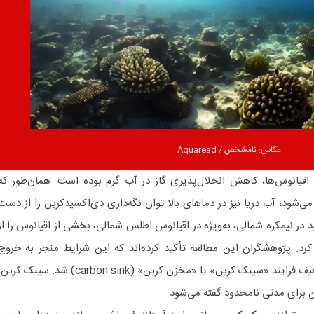
عکاس: نامشخص / Aquaread‏
انوس‌ها، کاهش انحلال‌پذیری گاز در آب گرم بوده است. همان‌طور که
ز می‌شود، آب دریا نیز در دماهای بالا توان نگه‌داری دی‌اکسیدکربن را از دست
در نیمکره شمالی، به‌ویژه در اقیانوس اطلس شمالی، بخشی از اقیانوس را از
کرد. پژوهشگران این مطالعه تأکید کرده‌اند که این شرایط منجر به خروج
غیرعادی دی‌اکسیدکربن از آب و تضعیف فرایند «سینک کربن» یا «مخزن کربن» (carbon sink) شد. سینک کر
ن برای مدتی نامحدود گفته می‌شود.