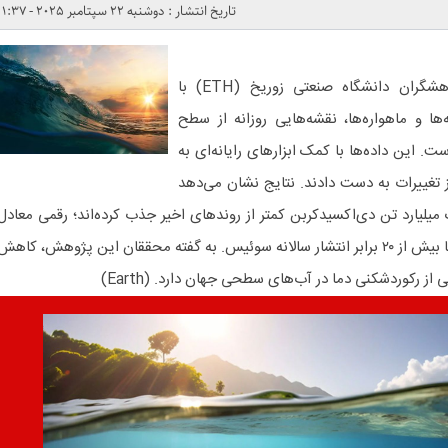
تاریخ انتشار : دوشنبه 22 سپتامبر 2025 - 1:37
تیمی بین‌المللی به سرپرستی پژوهشگران دانشگاه صنعتی زوریخ (ETH) با
‌ها و ماهواره‌ها، نقشه‌هایی روزانه از سطح
. این داده‌ها با کمک ابزارهای رایانه‌ای به
غییرات به دست دادند. نتایج نشان می‌دهد
تقریبا یک میلیارد تن دی‌اکسیدکربن کمتر از روندهای اخیر جذب کرده‌اند؛ رقمی معادل
نیمی از انتشار سالانه اتحادیه اروپا یا بیش از ۲۰ برابر انتشار سالانه سوئیس. به گفته محققان این پژوهش، کاهش
ز رکوردشکنی دما در آب‌های سطحی جهان دارد. (Earth)