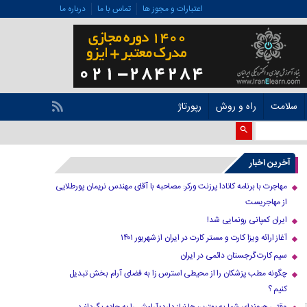
اعتبارات و مجوز ها
تماس با ما
درباره ما
سلامت
راه و روش
رپورتاژ
آخرین اخبار
مهاجرت با برنامه کانادا پرزنت ورکر: مصاحبه با آقای مهندس نریمان پورطلایی
از مهاجریست
ایران کمپانی رونمایی شد!
آغاز ارائه ویزا کارت و مستر کارت در ایران از شهریور ۱۴۰۱
سیم کارت گرجستان دائمی در ایران
چگونه مطب پزشکان را از محیطی استرس زا به فضای آرام بخش تبدیل
کنیم ؟