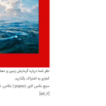
نظر شما درباره گرمایش زمین و معضل
کجارو به اشتراک بگذارید.
منبع عکس کاور: popsci | عکاس: نامشخص
[ad_2]