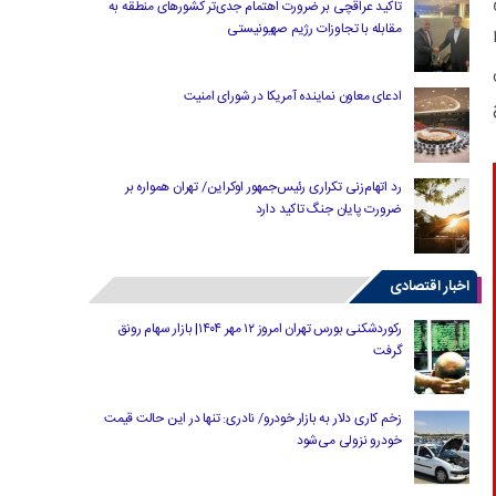
تاکید عراقچی بر ضرورت اهتمام جدی‌تر کشورهای منطقه به
مقابله با تجاوزات رژیم صهیونیستی
ش
ادعای معاون نماینده آمریکا در شورای امنیت
رد اتهام‌زنی تکراری رئیس‌جمهور اوکراین/ تهران همواره بر
ضرورت پایان جنگ تاکید دارد
اخبار اقتصادی
رکوردشکنی بورس تهران امروز ۱۲ مهر ۱۴۰۴| بازار سهام رونق
گرفت
زخم کاری دلار به بازار خودرو/ نادری: تنها در این حالت قیمت
خودرو نزولی می‌شود