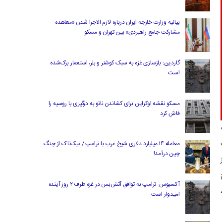
بیانیه وزارت خارجه ایران درباره لازم‌ الاجرا شدن «معاهده
مشارکت جامع راهبردی» بین تهران و مسکو
گاردین: بازسازی غزه به سبک کوشنر و بلر، استعمار بزک‌شده
است
مسکو نقشه اوکراین برای کشاندن ناتو به درگیری با روسیه را
فاش کرد
معامله ۱۴ میلیارد دلاری شیخ عرب با ترامپ / تیک‌تاک از چنگ
چین درآمد!
آکسیوس: ترامپ به توافق آتش‌بس در غزه ظرف ۲ روز آینده
بن،
امیدوار است