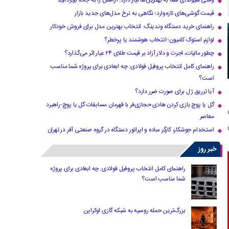
وقتی هیوندای شما به بهترین‌ها نیاز دارد؛ آرامش را به جاده برگردانید
قیمت گوشی‌های تازه‌وارد؛ نگاهی به نرخ مدل‌های جدید بازار
راهنمای خرید دستگاه وندینگ: انتخاب بهترین مدل برای فروش خودکار
لوازم استوک کامیون؛ انتخاب هوشمند یا پرخطر؟
چطور مالیات، اجرت و دلار آزاد بر قیمت طلای ۲۴ عیار اثر می‌گذارد؟
راهنمای کامل انتخاب پروفیل فولادی: چه ابعادی برای پروژه شما مناسب
است؟
آیا تزریق ژل برای صورت ضرر دارد​؟
گل یا پوچ بازی کردن هادی حجازی‌فر با قهرمان مسابقات گل یا پوچ-راهبرد
معاصر
استخدام جوشکار، کارگر ساده و اپراتور دستگاه در گروه صنعتی آفر در تهران
خبر روز
راهنمای کامل انتخاب پروفیل فولادی: چه ابعادی برای پروژه
شما مناسب است؟
بزرگ‌ترین حمله روسیه به شبکه گازی اوکراین