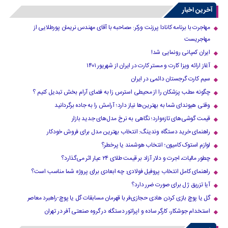
آخرین اخبار
مهاجرت با برنامه کانادا پرزنت ورکر: مصاحبه با آقای مهندس نریمان پورطلایی از
مهاجریست
ایران کمپانی رونمایی شد!
آغاز ارائه ویزا کارت و مستر کارت در ایران از شهریور ۱۴۰۱
سیم کارت گرجستان دائمی در ایران
چگونه مطب پزشکان را از محیطی استرس زا به فضای آرام بخش تبدیل کنیم ؟
وقتی هیوندای شما به بهترین‌ها نیاز دارد؛ آرامش را به جاده برگردانید
قیمت گوشی‌های تازه‌وارد؛ نگاهی به نرخ مدل‌های جدید بازار
راهنمای خرید دستگاه وندینگ: انتخاب بهترین مدل برای فروش خودکار
لوازم استوک کامیون؛ انتخاب هوشمند یا پرخطر؟
چطور مالیات، اجرت و دلار آزاد بر قیمت طلای ۲۴ عیار اثر می‌گذارد؟
راهنمای کامل انتخاب پروفیل فولادی: چه ابعادی برای پروژه شما مناسب است؟
آیا تزریق ژل برای صورت ضرر دارد​؟
گل یا پوچ بازی کردن هادی حجازی‌فر با قهرمان مسابقات گل یا پوچ-راهبرد معاصر
استخدام جوشکار، کارگر ساده و اپراتور دستگاه در گروه صنعتی آفر در تهران