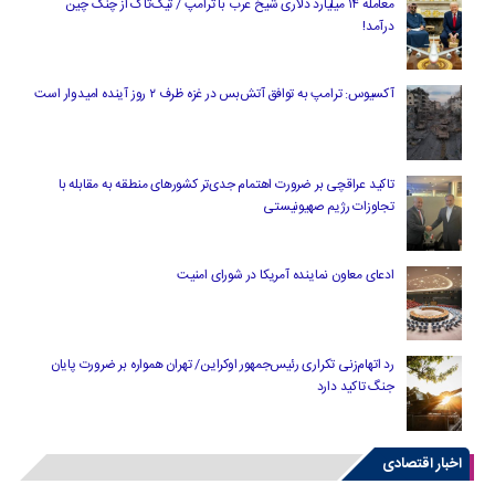
معامله ۱۴ میلیارد دلاری شیخ عرب با ترامپ / تیک‌تاک از چنگ چین
درآمد!
آکسیوس: ترامپ به توافق آتش‌بس در غزه ظرف ۲ روز آینده امیدوار است
تاکید عراقچی بر ضرورت اهتمام جدی‌تر کشورهای منطقه به مقابله با
تجاوزات رژیم صهیونیستی
ادعای معاون نماینده آمریکا در شورای امنیت
رد اتهام‌زنی تکراری رئیس‌جمهور اوکراین/ تهران همواره بر ضرورت پایان
جنگ تاکید دارد
اخبار اقتصادی