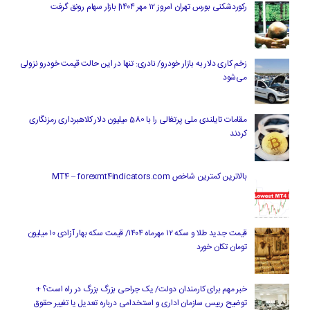
رکوردشکنی بورس تهران امروز ۱۲ مهر ۱۴۰۴| بازار سهام رونق گرفت
زخم کاری دلار به بازار خودرو/ نادری: تنها در این حالت قیمت خودرو نزولی
می‌شود
مقامات تایلندی ملی پرتغالی را با 580 میلیون دلار کلاهبرداری رمزنگاری
کردند
بالاترین کمترین شاخص MT4 – forexmt4indicators.com
قیمت جدید طلا و سکه ۱۲ مهرماه ۱۴۰۴/ قیمت سکه بهار آزادی ۱۰ میلیون
تومان تکان خورد
خبر مهم برای کارمندان دولت/ یک جراحی بزرگ بزرگ در راه است؟ +
توضیح رییس سازمان اداری و استخدامی درباره تعدیل یا تغییر حقوق