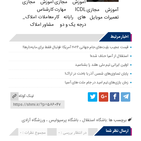
آموزش مجازی
آموزش مجازی
ICDL مهارت
کارشناس
آموزش مجازی
های رایانه کار
معاملات املاک_
تعمیرات موبایل
درجه یک و دو
مشاور املاک
اخبار مرتبط
قیمت عجیب بلیت‌های جام جهانی ۲۰۲۶ آمریکا؛ فوتبال فقط برای مایه‌دارها!
استقلال از آسیا حذف شده!
اولین ایرانی تیم ملی هلند را بشناسید
پایان تساوی‌های شمس آذر با باخت در اراک!
زمان بازی‌های تیم امید در جام ملت های آسیا
لینک کوتاه
برچسب ها :
باشگاه استقلال
،
باشگاه پرسپولیس
،
ورزشگاه آزادی
ارسال نظر شما
انتشار یافته : 0
در انتظار بررسی : 0
مجموع نظرات : 0