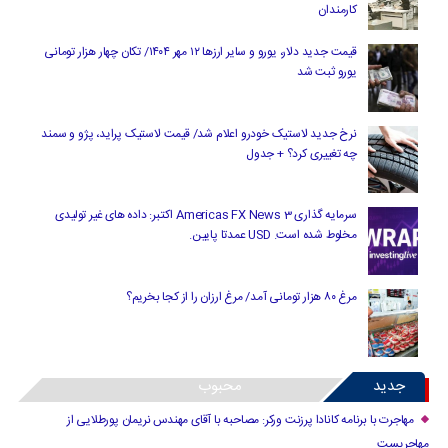
کارمندان
قیمت جدید دلار، یورو و سایر ارزها ۱۲ مهر ۱۴۰۴/ تکان چهار هزار تومانی
یورو ثبت شد
نرخ جدید لاستیک خودرو اعلام شد/ قیمت لاستیک پراید، پژو و سمند
چه تغییری کرد؟ + جدول
سرمایه گذاری Americas FX News 3 اکتبر: داده های غیر تولیدی
مخلوط شده است. USD عمدتا پایین.
مرغ ۸۰ هزار تومانی آمد/ مرغ ارزان را از کجا بخریم؟
جدید
محبوب
مهاجرت با برنامه کانادا پرزنت ورکر: مصاحبه با آقای مهندس نریمان پورطلایی از
مهاجریست