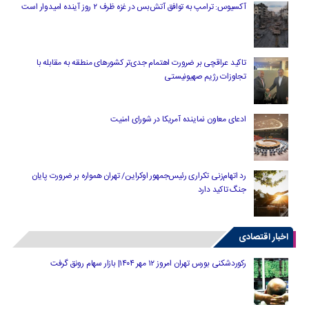
آکسیوس: ترامپ به توافق آتش‌بس در غزه ظرف ۲ روز آینده امیدوار است
تاکید عراقچی بر ضرورت اهتمام جدی‌تر کشورهای منطقه به مقابله با
تجاوزات رژیم صهیونیستی
ادعای معاون نماینده آمریکا در شورای امنیت
رد اتهام‌زنی تکراری رئیس‌جمهور اوکراین/ تهران همواره بر ضرورت پایان
جنگ تاکید دارد
اخبار اقتصادی
رکوردشکنی بورس تهران امروز ۱۲ مهر ۱۴۰۴| بازار سهام رونق گرفت