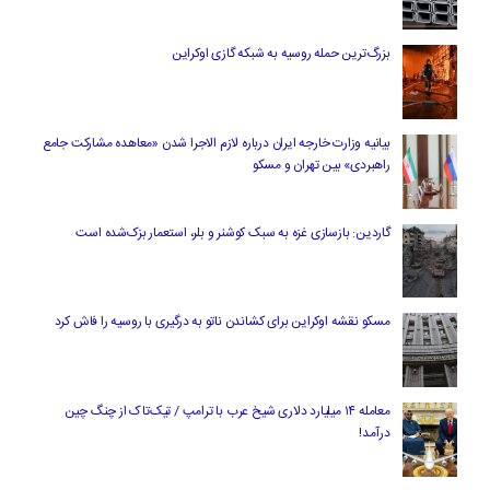
بزرگ‌ترین حمله روسیه به شبکه گازی اوکراین
بیانیه وزارت خارجه ایران درباره لازم‌ الاجرا شدن «معاهده مشارکت جامع
راهبردی» بین تهران و مسکو
گاردین: بازسازی غزه به سبک کوشنر و بلر، استعمار بزک‌شده است
مسکو نقشه اوکراین برای کشاندن ناتو به درگیری با روسیه را فاش کرد
معامله ۱۴ میلیارد دلاری شیخ عرب با ترامپ / تیک‌تاک از چنگ چین
درآمد!