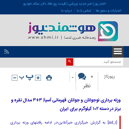
اخبار روز | خبر جدید ورزشی | قیمت روز طلا، دلار، سکه، خودرو
اعتبارات و مجوز ها
تماس با ما
درباره ما
-
0
رپورتاژ
نظر
وزنه برداری نوجوانان و جوانان قهرمانی آسیا| ۳+۳ مدال نقره و
برنز در دسته ۱۰۲ کیلوگرم برای ایران
[ad_1] به گزارش خبرگزاری خبرآنلاین؛در ادامه رقابتهای وزنه برداری