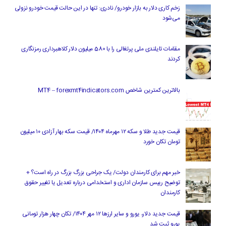
زخم کاری دلار به بازار خودرو/ نادری: تنها در این حالت قیمت خودرو نزولی
می‌شود
مقامات تایلندی ملی پرتغالی را با 580 میلیون دلار کلاهبرداری رمزنگاری
کردند
بالاترین کمترین شاخص MT4 – forexmt4indicators.com
قیمت جدید طلا و سکه ۱۲ مهرماه ۱۴۰۴/ قیمت سکه بهار آزادی ۱۰ میلیون
تومان تکان خورد
خبر مهم برای کارمندان دولت/ یک جراحی بزرگ بزرگ در راه است؟ +
توضیح رییس سازمان اداری و استخدامی درباره تعدیل یا تغییر حقوق
کارمندان
قیمت جدید دلار، یورو و سایر ارزها ۱۲ مهر ۱۴۰۴/ تکان چهار هزار تومانی
یورو ثبت شد