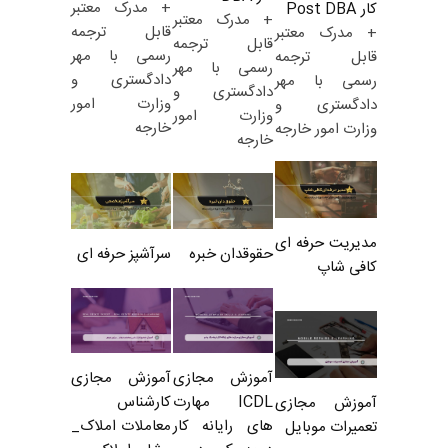
+ مدرک معتبر
کار Post DBA
+ مدرک معتبر
قابل ترجمه
+ مدرک معتبر
قابل ترجمه
رسمی با مهر
قابل ترجمه
رسمی با مهر
دادگستری و
رسمی با مهر
دادگستری و
وزارت امور
دادگستری و
وزارت امور
خارجه
وزارت امور خارجه
خارجه
مدیریت حرفه ای
حقوقدان خبره
سرآشپز حرفه ای
کافی شاپ
آموزش مجازی
آموزش مجازی
ICDL مهارت
کارشناس
آموزش مجازی
های رایانه کار
معاملات املاک_
تعمیرات موبایل