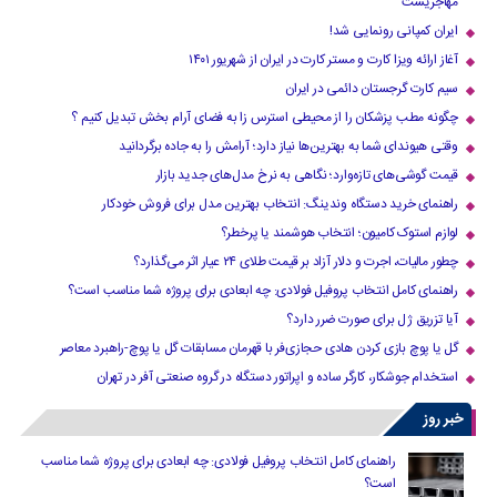
مهاجریست
ایران کمپانی رونمایی شد!
آغاز ارائه ویزا کارت و مستر کارت در ایران از شهریور ۱۴۰۱
سیم کارت گرجستان دائمی در ایران
چگونه مطب پزشکان را از محیطی استرس زا به فضای آرام بخش تبدیل کنیم ؟
وقتی هیوندای شما به بهترین‌ها نیاز دارد؛ آرامش را به جاده برگردانید
قیمت گوشی‌های تازه‌وارد؛ نگاهی به نرخ مدل‌های جدید بازار
راهنمای خرید دستگاه وندینگ: انتخاب بهترین مدل برای فروش خودکار
لوازم استوک کامیون؛ انتخاب هوشمند یا پرخطر؟
چطور مالیات، اجرت و دلار آزاد بر قیمت طلای ۲۴ عیار اثر می‌گذارد؟
راهنمای کامل انتخاب پروفیل فولادی: چه ابعادی برای پروژه شما مناسب است؟
آیا تزریق ژل برای صورت ضرر دارد​؟
گل یا پوچ بازی کردن هادی حجازی‌فر با قهرمان مسابقات گل یا پوچ-راهبرد معاصر
استخدام جوشکار، کارگر ساده و اپراتور دستگاه در گروه صنعتی آفر در تهران
خبر روز
راهنمای کامل انتخاب پروفیل فولادی: چه ابعادی برای پروژه شما مناسب
است؟