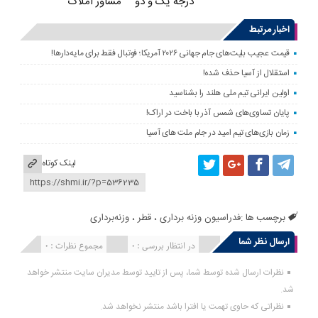
درجه یک و دو
مشاور املاک
اخبار مرتبط
قیمت عجیب بلیت‌های جام جهانی ۲۰۲۶ آمریکا؛ فوتبال فقط برای مایه‌دارها!
استقلال از آسیا حذف شده!
اولین ایرانی تیم ملی هلند را بشناسید
پایان تساوی‌های شمس آذر با باخت در اراک!
زمان بازی‌های تیم امید در جام ملت های آسیا
لینک کوتاه
برچسب ها :
فدراسیون وزنه برداری
،
قطر
،
وزنه‌برداری
ارسال نظر شما
انتشار یافته : 0
در انتظار بررسی : 0
مجموع نظرات : 0
نظرات ارسال شده توسط شما، پس از تایید توسط مدیران سایت منتشر خواهد
شد.
نظراتی که حاوی تهمت یا افترا باشد منتشر نخواهد شد.