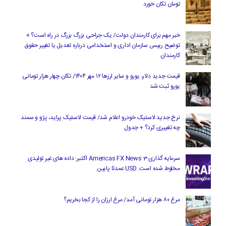
تومان تکان خورد
خبر مهم برای کارمندان دولت/ یک جراحی بزرگ بزرگ در راه است؟ +
توضیح رییس سازمان اداری و استخدامی درباره تعدیل یا تغییر حقوق
کارمندان
قیمت جدید دلار، یورو و سایر ارزها ۱۲ مهر ۱۴۰۴/ تکان چهار هزار تومانی
یورو ثبت شد
نرخ جدید لاستیک خودرو اعلام شد/ قیمت لاستیک پراید، پژو و سمند
چه تغییری کرد؟ + جدول
سرمایه گذاری Americas FX News 3 اکتبر: داده های غیر تولیدی
مخلوط شده است. USD عمدتا پایین.
مرغ ۸۰ هزار تومانی آمد/ مرغ ارزان را از کجا بخریم؟