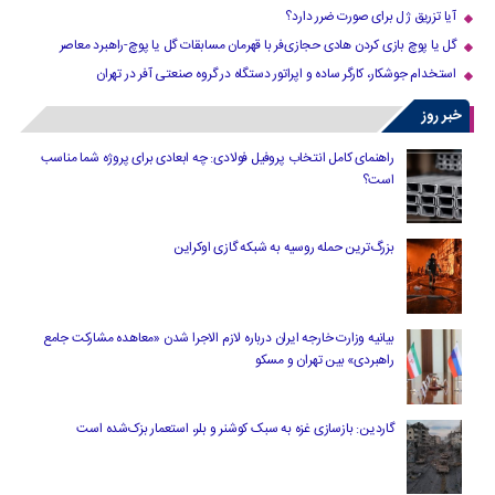
آیا تزریق ژل برای صورت ضرر دارد​؟
گل یا پوچ بازی کردن هادی حجازی‌فر با قهرمان مسابقات گل یا پوچ-راهبرد معاصر
استخدام جوشکار، کارگر ساده و اپراتور دستگاه در گروه صنعتی آفر در تهران
خبر روز
راهنمای کامل انتخاب پروفیل فولادی: چه ابعادی برای پروژه شما مناسب
است؟
بزرگ‌ترین حمله روسیه به شبکه گازی اوکراین
بیانیه وزارت خارجه ایران درباره لازم‌ الاجرا شدن «معاهده مشارکت جامع
راهبردی» بین تهران و مسکو
گاردین: بازسازی غزه به سبک کوشنر و بلر، استعمار بزک‌شده است