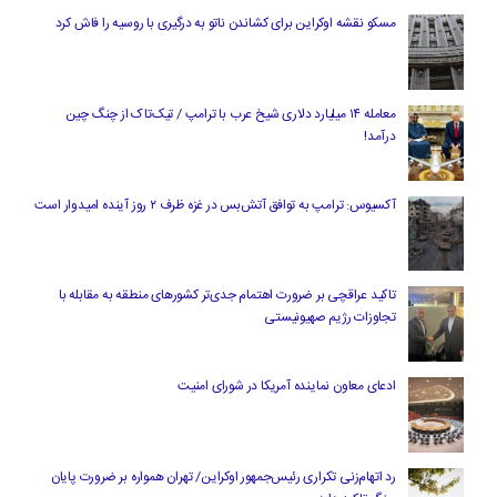
مسکو نقشه اوکراین برای کشاندن ناتو به درگیری با روسیه را فاش کرد
معامله ۱۴ میلیارد دلاری شیخ عرب با ترامپ / تیک‌تاک از چنگ چین
درآمد!
آکسیوس: ترامپ به توافق آتش‌بس در غزه ظرف ۲ روز آینده امیدوار است
تاکید عراقچی بر ضرورت اهتمام جدی‌تر کشورهای منطقه به مقابله با
تجاوزات رژیم صهیونیستی
ادعای معاون نماینده آمریکا در شورای امنیت
رد اتهام‌زنی تکراری رئیس‌جمهور اوکراین/ تهران همواره بر ضرورت پایان