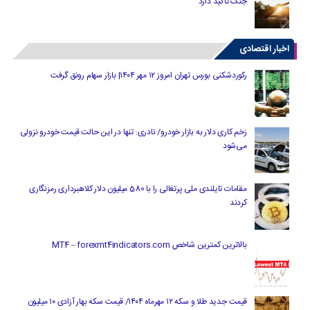
جنگ تاکید دارد
اخبار اقتصادی
رکوردشکنی بورس تهران امروز ۱۲ مهر ۱۴۰۴| بازار سهام رونق گرفت
زخم کاری دلار به بازار خودرو/ نادری: تنها در این حالت قیمت خودرو نزولی
می‌شود
مقامات تایلندی ملی پرتغالی را با 580 میلیون دلار کلاهبرداری رمزنگاری
کردند
بالاترین کمترین شاخص MT4 – forexmt4indicators.com
قیمت جدید طلا و سکه ۱۲ مهرماه ۱۴۰۴/ قیمت سکه بهار آزادی ۱۰ میلیون