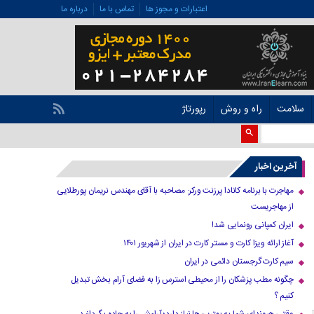
اعتبارات و مجوز ها
تماس با ما
درباره ما
سلامت
راه و روش
رپورتاژ
آخرین اخبار
مهاجرت با برنامه کانادا پرزنت ورکر: مصاحبه با آقای مهندس نریمان پورطلایی
از مهاجریست
ایران کمپانی رونمایی شد!
آغاز ارائه ویزا کارت و مستر کارت در ایران از شهریور ۱۴۰۱
سیم کارت گرجستان دائمی در ایران
چگونه مطب پزشکان را از محیطی استرس زا به فضای آرام بخش تبدیل
کنیم ؟