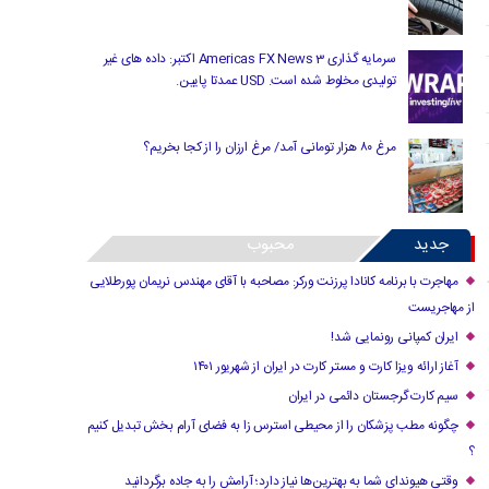
سرمایه گذاری Americas FX News 3 اکتبر: داده های غیر
تولیدی مخلوط شده است. USD عمدتا پایین.
مرغ ۸۰ هزار تومانی آمد/ مرغ ارزان را از کجا بخریم؟
جدید
محبوب
مهاجرت با برنامه کانادا پرزنت ورکر: مصاحبه با آقای مهندس نریمان پورطلایی
از مهاجریست
ایران کمپانی رونمایی شد!
آغاز ارائه ویزا کارت و مستر کارت در ایران از شهریور ۱۴۰۱
سیم کارت گرجستان دائمی در ایران
چگونه مطب پزشکان را از محیطی استرس زا به فضای آرام بخش تبدیل کنیم
؟
وقتی هیوندای شما به بهترین‌ها نیاز دارد؛ آرامش را به جاده برگردانید