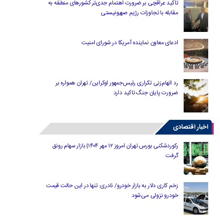
تاکید عراقچی بر ضرورت اهتمام جدی‌تر کشورهای منطقه به
مقابله با تجاوزات رژیم صهیونیستی
ادعای معاون نماینده آمریکا در شورای امنیت
رد اتهام‌زنی تکراری رئیس‌جمهور اوکراین/ تهران همواره بر
ضرورت پایان جنگ تاکید دارد
اخبار اقتصادی
رکوردشکنی بورس تهران امروز ۱۲ مهر ۱۴۰۴| بازار سهام رونق
گرفت
زخم کاری دلار به بازار خودرو/ نادری: تنها در این حالت قیمت
خودرو نزولی می‌شود