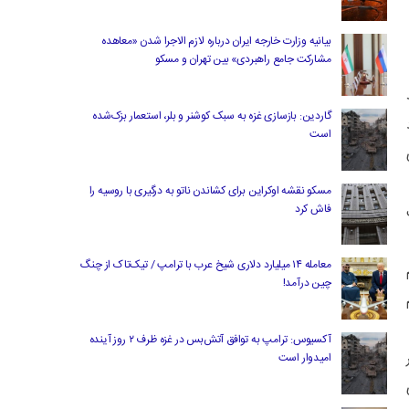
بیانیه وزارت خارجه ایران درباره لازم‌ الاجرا شدن «معاهده
مشارکت جامع راهبردی» بین تهران و مسکو
گاردین: بازسازی غزه به سبک کوشنر و بلر، استعمار بزک‌شده
است
مسکو نقشه اوکراین برای کشاندن ناتو به درگیری با روسیه را
فاش کرد
معامله ۱۴ میلیارد دلاری شیخ عرب با ترامپ / تیک‌تاک از چنگ
چین درآمد!
آکسیوس: ترامپ به توافق آتش‌بس در غزه ظرف ۲ روز آینده
امیدوار است