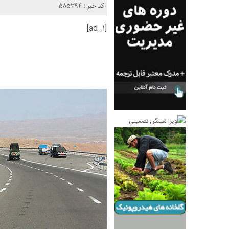
کد خبر : 585394
[ad_1]