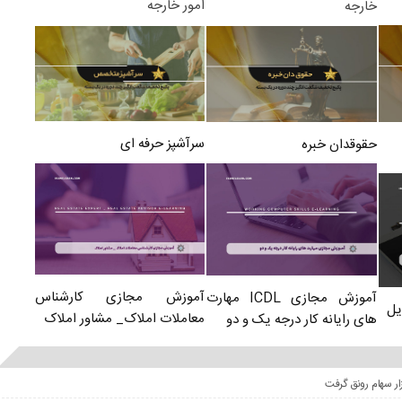
امور خارجه
خارجه
سرآشپز حرفه ای
حقوقدان خبره
آموزش مجازی کارشناس
آموزش مجازی ICDL مهارت
یل
معاملات املاک_ مشاور املاک
های رایانه کار درجه یک و دو