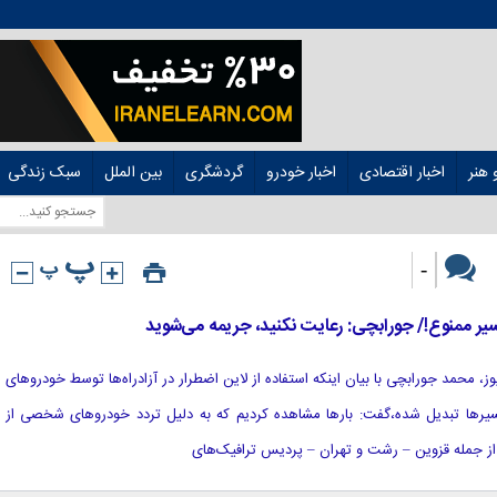
هنر
اخبار اقتصادی
اخبار خودرو
گردشگری
بین الملل
سبک زندگی
-
 ممنوع!/ جورابچی: رعایت نکنید، جریمه می‌شوید
نیوز، محمد جورابچی با بیان اینکه استفاده از لاین اضطرار در آزادراه‌ها توسط خودروهای
ا تبدیل شده،‌گفت: بارها مشاهده کردیم که به دلیل تردد خودروهای شخصی از
ا از جمله قزوین – رشت و تهران – پردیس ترافیک‌های