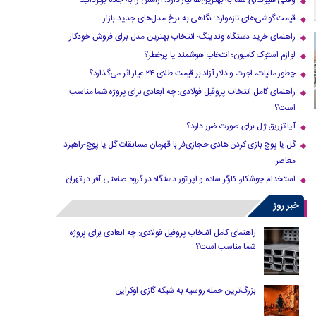
وقتی هیوندای شما به بهترین‌ها نیاز دارد؛ آرامش را به جاده برگردانید
قیمت گوشی‌های تازه‌وارد؛ نگاهی به نرخ مدل‌های جدید بازار
راهنمای خرید دستگاه وندینگ: انتخاب بهترین مدل برای فروش خودکار
لوازم استوک کامیون؛ انتخاب هوشمند یا پرخطر؟
چطور مالیات، اجرت و دلار آزاد بر قیمت طلای ۲۴ عیار اثر می‌گذارد؟
راهنمای کامل انتخاب پروفیل فولادی: چه ابعادی برای پروژه شما مناسب
است؟
آیا تزریق ژل برای صورت ضرر دارد​؟
گل یا پوچ بازی کردن هادی حجازی‌فر با قهرمان مسابقات گل یا پوچ-راهبرد
معاصر
استخدام جوشکار، کارگر ساده و اپراتور دستگاه در گروه صنعتی آفر در تهران
خبر روز
راهنمای کامل انتخاب پروفیل فولادی: چه ابعادی برای پروژه
شما مناسب است؟
بزرگ‌ترین حمله روسیه به شبکه گازی اوکراین