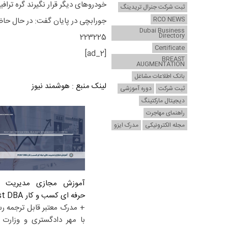
خودروهای دیگر قرار نگیرند گره تراف
ثبت شرکت جنرال تریدینگ
RCO NEWS
جورابچی در پایان گفت: در حال حاض
Dubai Business
Directory
223225
Certificate
[ad_2]
BREAST
AUGMENTATION
بانک اطلاعات مشاغل
لینک منبع
:
هوشمند نیوز
ثبت شرکت
دوره آموزشی
دیجیتال مارکتینگ
راهنمای مهاجرت
مجله الکترونیکی
مدرک ایزو
آموزش مجازی مدیریت ع
حرفه ای کسب و کار Post DBA
+ مدرک معتبر قابل ترجمه ر
با مهر دادگستری و وزارت ا