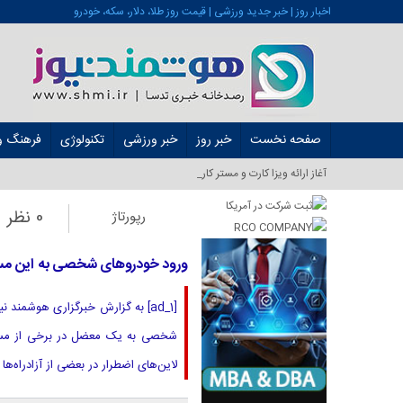
اخبار روز | خبر جدید ورزشی | قیمت روز طلا، دلار، سکه، خودرو
صفحه نخست
خبر روز
خبر ورزشی
تکنولوژی
فرهنگ و 
آغاز ارائه ویزا کارت و مستر کارت در ایران_
0 نظر
رپورتاژ
ورود خودروهای شخصی به این مسیر
[ad_1] به گزارش خبرگزاری هوشمند 
شخصی به یک معضل در برخی از مسیره
لاین‌های اضطرار در بعضی از آزادراه‌ه