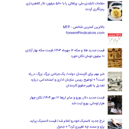
مقامات تایلندی ملی پرتغالی را با 580 میلیون دلار کلاهبرداری
رمزنگاری کردند
بالاترین کمترین شاخص MT4 –
forexmt4indicators.com
قیمت جدید طلا و سکه ۱۲ مهرماه ۱۴۰۴/ قیمت سکه بهار آزادی
۱۰ میلیون تومان تکان خورد
خبر مهم برای کارمندان دولت/ یک جراحی بزرگ بزرگ در راه
است؟ + توضیح رییس سازمان اداری و استخدامی درباره
تعدیل یا تغییر حقوق کارمندان
قیمت جدید دلار، یورو و سایر ارزها ۱۲ مهر ۱۴۰۴/ تکان چهار
هزار تومانی یورو ثبت شد
نرخ جدید لاستیک خودرو اعلام شد/ قیمت لاستیک پراید،
پژو و سمند چه تغییری کرد؟ + جدول