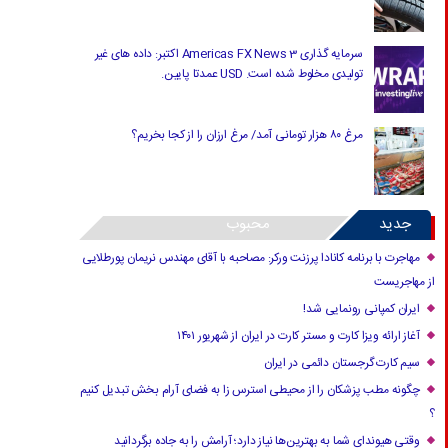
سرمایه گذاری Americas FX News 3 اکتبر: داده های غیر
تولیدی مخلوط شده است. USD عمدتا پایین.
مرغ ۸۰ هزار تومانی آمد/ مرغ ارزان را از کجا بخریم؟
جدید
محبوب
مهاجرت با برنامه کانادا پرزنت ورکر: مصاحبه با آقای مهندس نریمان پورطلایی
از مهاجریست
ایران کمپانی رونمایی شد!
آغاز ارائه ویزا کارت و مستر کارت در ایران از شهریور ۱۴۰۱
سیم کارت گرجستان دائمی در ایران
چگونه مطب پزشکان را از محیطی استرس زا به فضای آرام بخش تبدیل کنیم
؟
وقتی هیوندای شما به بهترین‌ها نیاز دارد؛ آرامش را به جاده برگردانید