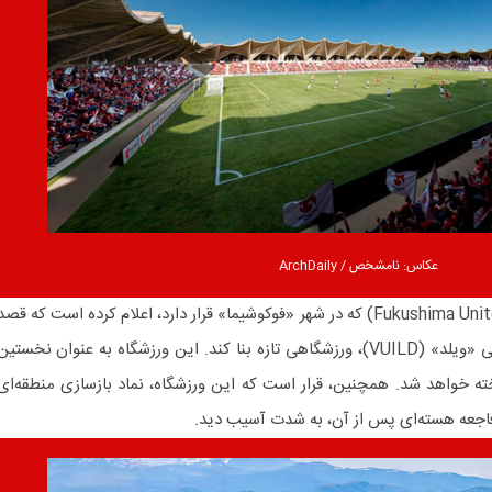
عکاس: نامشخص / ArchDaily
باشگاه «فوکوشیما یونایتد» (Fukushima United FC) که در شهر «فوکوشیما» قرار دارد، اعلام کرده است که قص
دارد با همکاری شرکت معماری ژاپنی «ویلد» (VUILD)، ورزشگاهی تازه بنا کند. این ورزشگاه به‌ عنوان نخستی
ته خواهد شد. همچنین، قرار است که این ورزشگاه، نماد بازسازی منطقه‌ای