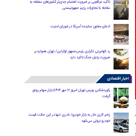
تاکید عراقچی بر ضرورت اهتمام جدی‌تر کشورهای منطقه به
مقابله با تجاوزات رژیم صهیونیستی
ادعای معاون نماینده آمریکا در شورای امنیت
رد اتهام‌زنی تکراری رئیس‌جمهور اوکراین/ تهران همواره بر
ضرورت پایان جنگ تاکید دارد
اخبار اقتصادی
رکوردشکنی بورس تهران امروز ۱۲ مهر ۱۴۰۴| بازار سهام رونق
گرفت
د
زخم کاری دلار به بازار خودرو/ نادری: تنها در این حالت قیمت
خودرو نزولی می‌شود