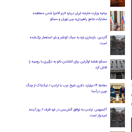
بیانیه وزارت خارجه ایران درباره لازم‌ الاجرا شدن «معاهده
مشارکت جامع راهبردی» بین تهران و مسکو
گاردین: بازسازی غزه به سبک کوشنر و بلر، استعمار بزک‌شده
است
مسکو نقشه اوکراین برای کشاندن ناتو به درگیری با روسیه را
فاش کرد
د
معامله ۱۴ میلیارد دلاری شیخ عرب با ترامپ / تیک‌تاک از چنگ
چین درآمد!
ن
آکسیوس: ترامپ به توافق آتش‌بس در غزه ظرف ۲ روز آینده
امیدوار است