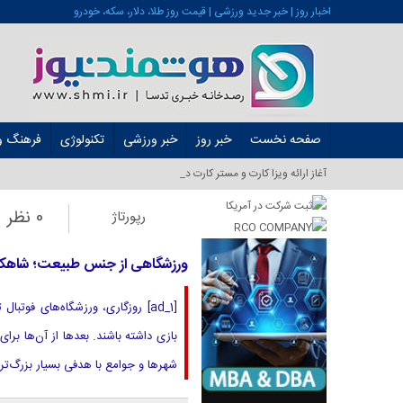
اخبار روز | خبر جدید ورزشی | قیمت روز طلا، دلار، سکه، خودرو
صفحه نخست
خبر روز
خبر ورزشی
تکنولوژی
فرهنگ و 
آغاز ارائه ویزا کارت و مستر کارت در ایران از شهریور ۱۴۰۱_
0 نظر
رپورتاژ
ورزشگاهی از جنس طبیعت؛ شاهکار 
[ad_1] روزگاری، ورزشگاه‌های فوت
بازی داشته باشند. بعدها از آن‌ها برا
شهرها و جوامع با هدفی بسیار بزرگ‌تر و