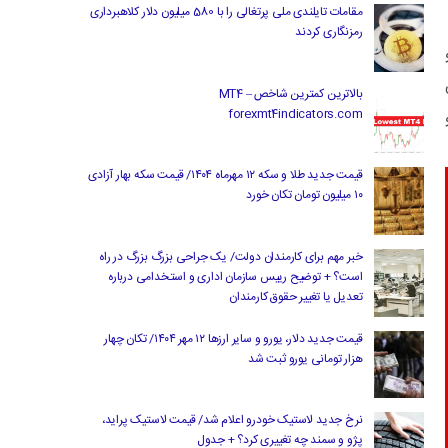
مقامات تایلندی ملی پرتغالی را با 580 میلیون دلار کلاهبرداری
رمزنگاری کردند
بالاترین کمترین شاخص MT4 –
forexmt4indicators.com
قیمت جدید طلا و سکه ۱۲ مهرماه ۱۴۰۴/ قیمت سکه بهار آزادی
۱۰ میلیون تومان تکان خورد
خبر مهم برای کارمندان دولت/ یک جراحی بزرگ بزرگ در راه
است؟ + توضیح رییس سازمان اداری و استخدامی درباره
تعدیل یا تغییر حقوق کارمندان
قیمت جدید دلار، یورو و سایر ارزها ۱۲ مهر ۱۴۰۴/ تکان چهار
هزار تومانی یورو ثبت شد
نرخ جدید لاستیک خودرو اعلام شد/ قیمت لاستیک پراید،
پژو و سمند چه تغییری کرد؟ + جدول