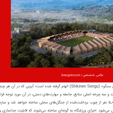
عکاس: نامشخص / Designboom
طرح ورزشگاه فوکوشیما از «شیکینن سنگو» (Shikinen Sengu) الهام گرفته شده است؛ آیینی که در آن هر چن
د و سه چرخه اصلی منابع، جامعه و مهارت‌های دستی، در آن مورد توجه قرار
می‌گیرد. این ورزشگاه با ظرفیت ۵٬۰۰۰ نفر از چوب برداشت‌شده از جنگل‌های محلی ساخته خواهد شد و سازه
 می‌شود. اجزای ورزشگاه به گونه‌ای ساخته می‌شوند که قابلیت جداسازی و