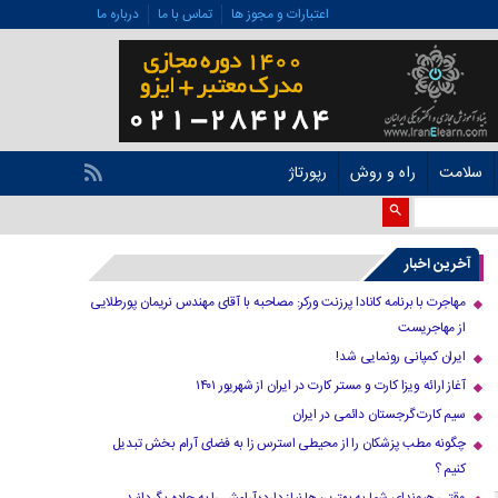
اعتبارات و مجوز ها
تماس با ما
درباره ما
سلامت
راه و روش
رپورتاژ
آخرین اخبار
مهاجرت با برنامه کانادا پرزنت ورکر: مصاحبه با آقای مهندس نریمان پورطلایی
از مهاجریست
ایران کمپانی رونمایی شد!
آغاز ارائه ویزا کارت و مستر کارت در ایران از شهریور ۱۴۰۱
سیم کارت گرجستان دائمی در ایران
چگونه مطب پزشکان را از محیطی استرس زا به فضای آرام بخش تبدیل
کنیم ؟