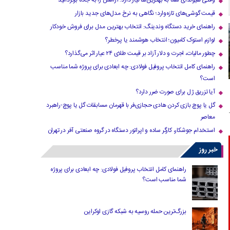
وقتی هیوندای شما به بهترین‌ها نیاز دارد؛ آرامش را به جاده برگردانید
قیمت گوشی‌های تازه‌وارد؛ نگاهی به نرخ مدل‌های جدید بازار
راهنمای خرید دستگاه وندینگ: انتخاب بهترین مدل برای فروش خودکار
لوازم استوک کامیون؛ انتخاب هوشمند یا پرخطر؟
چطور مالیات، اجرت و دلار آزاد بر قیمت طلای ۲۴ عیار اثر می‌گذارد؟
راهنمای کامل انتخاب پروفیل فولادی: چه ابعادی برای پروژه شما مناسب
است؟
آیا تزریق ژل برای صورت ضرر دارد​؟
گل یا پوچ بازی کردن هادی حجازی‌فر با قهرمان مسابقات گل یا پوچ-راهبرد
معاصر
استخدام جوشکار، کارگر ساده و اپراتور دستگاه در گروه صنعتی آفر در تهران
خبر روز
راهنمای کامل انتخاب پروفیل فولادی: چه ابعادی برای پروژه
شما مناسب است؟
بزرگ‌ترین حمله روسیه به شبکه گازی اوکراین