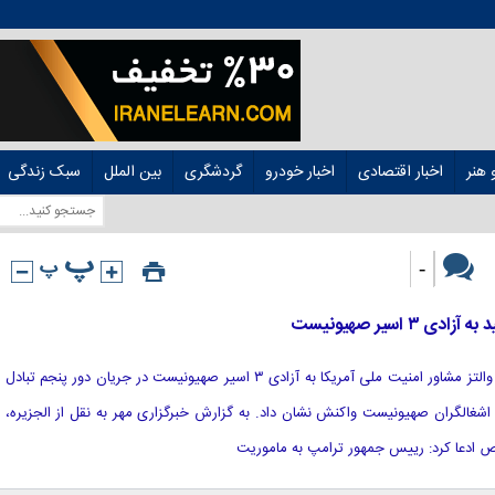
هنر
اخبار اقتصادی
اخبار خودرو
گردشگری
بین الملل
سبک زندگی
-
اسیر صهیونیست
[ad_1] به گزارش هوشمند نیوز، مایک والتز مشاور امنیت ملی آمریکا به آزادی ۳ اسیر صهیونیست در جریان دور پنجم تبادل
۱۸ فلسطینی دربند اشغالگران صهیونیست واکنش نشان داد. به گزارش خبرگزاری مهر به نقل از الجزیره،
ص ادعا کرد: رییس جمهور ترامپ به ماموریت