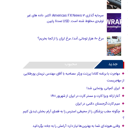
سرمایه گذاری Americas FX News 3 اکتبر: داده های غیر
تولیدی مخلوط شده است. USD عمدتا پایین.
مرغ ۸۰ هزار تومانی آمد/ مرغ ارزان را از کجا بخریم؟
جدید
محبوب
مهاجرت با برنامه کانادا پرزنت ورکر: مصاحبه با آقای مهندس نریمان پورطلایی
از مهاجریست
ایران کمپانی رونمایی شد!
آغاز ارائه ویزا کارت و مستر کارت در ایران از شهریور ۱۴۰۱
سیم کارت گرجستان دائمی در ایران
چگونه مطب پزشکان را از محیطی استرس زا به فضای آرام بخش تبدیل کنیم
؟
وقتی هیوندای شما به بهترین‌ها نیاز دارد؛ آرامش را به جاده برگردانید