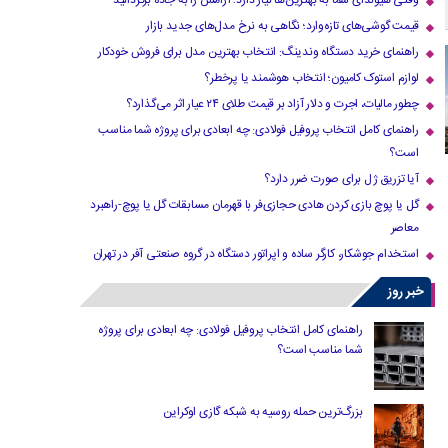
وقتی هیوندای شما به بهترین‌ها نیاز دارد؛ آرامش را به جاده برگردانید
قیمت گوشی‌های تازه‌وارد؛ نگاهی به نرخ مدل‌های جدید بازار
راهنمای خرید دستگاه وندینگ: انتخاب بهترین مدل برای فروش خودکار
لوازم استوک کامیون؛ انتخاب هوشمند یا پرخطر؟
چطور مالیات، اجرت و دلار آزاد بر قیمت طلای ۲۴ عیار اثر می‌گذارد؟
راهنمای کامل انتخاب پروفیل فولادی: چه ابعادی برای پروژه شما مناسب
است؟
آیا تزریق ژل برای صورت ضرر دارد​؟
گل یا پوچ بازی کردن هادی حجازی‌فر با قهرمان مسابقات گل یا پوچ-راهبرد
معاصر
استخدام جوشکار، کارگر ساده و اپراتور دستگاه در گروه صنعتی آفر در تهران
خبر روز
راهنمای کامل انتخاب پروفیل فولادی: چه ابعادی برای پروژه
شما مناسب است؟
بزرگ‌ترین حمله روسیه به شبکه گازی اوکراین