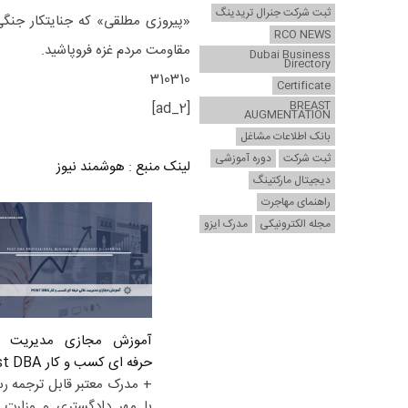
ثبت شرکت جنرال تریدینگ
RCO NEWS
مقاومت مردم غزه فروپاشید.
Dubai Business
Directory
310310
Certificate
BREAST
[ad_2]
AUGMENTATION
بانک اطلاعات مشاغل
ثبت شرکت
دوره آموزشی
لینک منبع
:
هوشمند نیوز
دیجیتال مارکتینگ
راهنمای مهاجرت
مجله الکترونیکی
مدرک ایزو
آموزش مجازی مدیریت ع
حرفه ای کسب و کار Post DBA
+ مدرک معتبر قابل ترجمه ر
با مهر دادگستری و وزارت ا