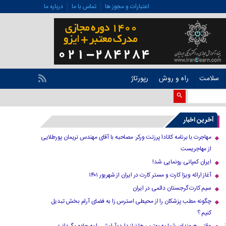
اعتبارات و مجوز ها
تماس با ما
درباره ما
سلامت
راه و روش
رپورتاژ
آخرین اخبار
مهاجرت با برنامه کانادا پرزنت ورکر: مصاحبه با آقای مهندس نریمان پورطلایی
از مهاجریست
ایران کمپانی رونمایی شد!
آغاز ارائه ویزا کارت و مستر کارت در ایران از شهریور ۱۴۰۱
سیم کارت گرجستان دائمی در ایران
چگونه مطب پزشکان را از محیطی استرس زا به فضای آرام بخش تبدیل
کنیم ؟