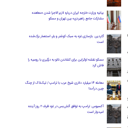
بیانیه وزارت خارجه ایران درباره لازم‌ الاجرا شدن «معاهده
مشارکت جامع راهبردی» بین تهران و مسکو
م
گاردین: بازسازی غزه به سبک کوشنر و بلر، استعمار بزک‌شده
است
مسکو نقشه اوکراین برای کشاندن ناتو به درگیری با روسیه را
فاش کرد
معامله ۱۴ میلیارد دلاری شیخ عرب با ترامپ / تیک‌تاک از چنگ
چین درآمد!
آکسیوس: ترامپ به توافق آتش‌بس در غزه ظرف ۲ روز آینده
امیدوار است