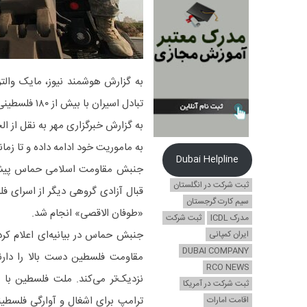
تبادل اسیران با بیش از ۱۸۰ فلسطینی دربند اشغالگران صهیونیست واکنش نشان داد.
به گزارش خبرگزاری مهر به نقل از ا
به ماموریت خود ادامه داده و تا زما
Dubai Helpline
جنبش مقاومت اسلامی حماس پیشتر ا
ثبت شرکت در انگلستان
قبال آزادی گروهی دیگر از اسرای فل
سیم کارت گرجستان
«طوفان الاقصی» انجام شد.
مدرک ICDL
ثبت شرکت
جنبش حماس در بیانیه‌ای اعلام کرد
ایران کمپانی
DUBAI COMPANY
مقاومت فلسطین دست بالا را دارن
RCO NEWS
نزدیک‌تر می‌کند. ملت فلسطین با 
ثبت شرکت در آمریکا
ترامپ برای اشغال و آوارگی فلسطین
اقامت امارات