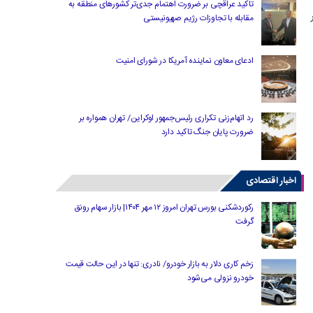
تاکید عراقچی بر ضرورت اهتمام جدی‌تر کشورهای منطقه به
ر
مقابله با تجاوزات رژیم صهیونیستی
ادعای معاون نماینده آمریکا در شورای امنیت
رد اتهام‌زنی تکراری رئیس‌جمهور اوکراین/ تهران همواره بر
ضرورت پایان جنگ تاکید دارد
اخبار اقتصادی
رکوردشکنی بورس تهران امروز ۱۲ مهر ۱۴۰۴| بازار سهام رونق
گرفت
زخم کاری دلار به بازار خودرو/ نادری: تنها در این حالت قیمت
خودرو نزولی می‌شود