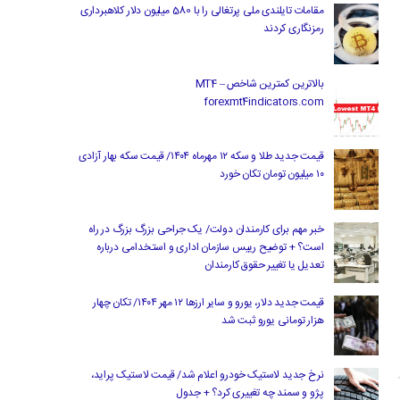
مقامات تایلندی ملی پرتغالی را با 580 میلیون دلار کلاهبرداری
رمزنگاری کردند
بالاترین کمترین شاخص MT4 –
forexmt4indicators.com
قیمت جدید طلا و سکه ۱۲ مهرماه ۱۴۰۴/ قیمت سکه بهار آزادی
۱۰ میلیون تومان تکان خورد
خبر مهم برای کارمندان دولت/ یک جراحی بزرگ بزرگ در راه
است؟ + توضیح رییس سازمان اداری و استخدامی درباره
تعدیل یا تغییر حقوق کارمندان
قیمت جدید دلار، یورو و سایر ارزها ۱۲ مهر ۱۴۰۴/ تکان چهار
هزار تومانی یورو ثبت شد
نرخ جدید لاستیک خودرو اعلام شد/ قیمت لاستیک پراید،
پژو و سمند چه تغییری کرد؟ + جدول