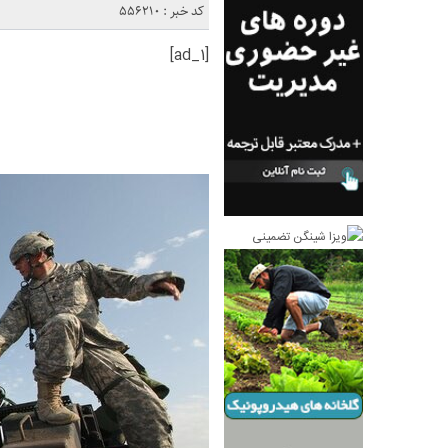
کد خبر : 556210
[ad_1]