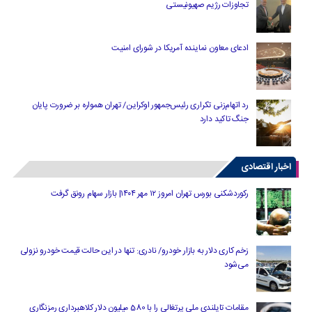
تجاوزات رژیم صهیونیستی
ادعای معاون نماینده آمریکا در شورای امنیت
رد اتهام‌زنی تکراری رئیس‌جمهور اوکراین/ تهران همواره بر ضرورت پایان
جنگ تاکید دارد
اخبار اقتصادی
رکوردشکنی بورس تهران امروز ۱۲ مهر ۱۴۰۴| بازار سهام رونق گرفت
زخم کاری دلار به بازار خودرو/ نادری: تنها در این حالت قیمت خودرو نزولی
می‌شود
مقامات تایلندی ملی پرتغالی را با 580 میلیون دلار کلاهبرداری رمزنگاری