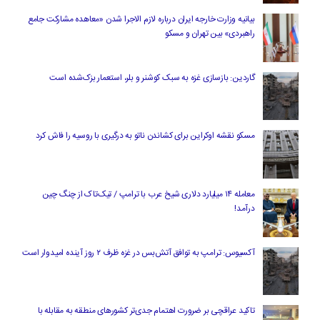
بیانیه وزارت خارجه ایران درباره لازم‌ الاجرا شدن «معاهده مشارکت جامع
راهبردی» بین تهران و مسکو
گاردین: بازسازی غزه به سبک کوشنر و بلر، استعمار بزک‌شده است
مسکو نقشه اوکراین برای کشاندن ناتو به درگیری با روسیه را فاش کرد
معامله ۱۴ میلیارد دلاری شیخ عرب با ترامپ / تیک‌تاک از چنگ چین
درآمد!
آکسیوس: ترامپ به توافق آتش‌بس در غزه ظرف ۲ روز آینده امیدوار است
تاکید عراقچی بر ضرورت اهتمام جدی‌تر کشورهای منطقه به مقابله با