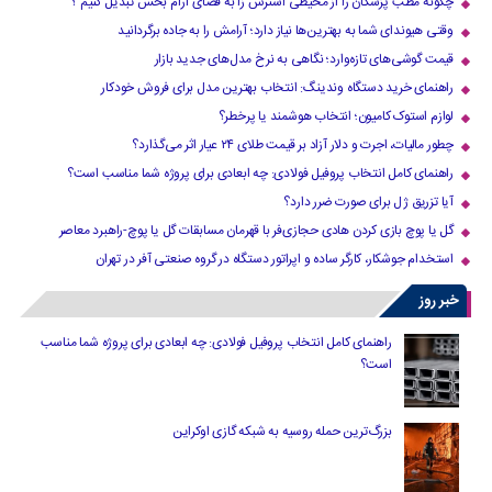
چگونه مطب پزشکان را از محیطی استرس زا به فضای آرام بخش تبدیل کنیم ؟
وقتی هیوندای شما به بهترین‌ها نیاز دارد؛ آرامش را به جاده برگردانید
قیمت گوشی‌های تازه‌وارد؛ نگاهی به نرخ مدل‌های جدید بازار
راهنمای خرید دستگاه وندینگ: انتخاب بهترین مدل برای فروش خودکار
لوازم استوک کامیون؛ انتخاب هوشمند یا پرخطر؟
چطور مالیات، اجرت و دلار آزاد بر قیمت طلای ۲۴ عیار اثر می‌گذارد؟
راهنمای کامل انتخاب پروفیل فولادی: چه ابعادی برای پروژه شما مناسب است؟
آیا تزریق ژل برای صورت ضرر دارد​؟
گل یا پوچ بازی کردن هادی حجازی‌فر با قهرمان مسابقات گل یا پوچ-راهبرد معاصر
استخدام جوشکار، کارگر ساده و اپراتور دستگاه در گروه صنعتی آفر در تهران
خبر روز
راهنمای کامل انتخاب پروفیل فولادی: چه ابعادی برای پروژه شما مناسب
است؟
بزرگ‌ترین حمله روسیه به شبکه گازی اوکراین