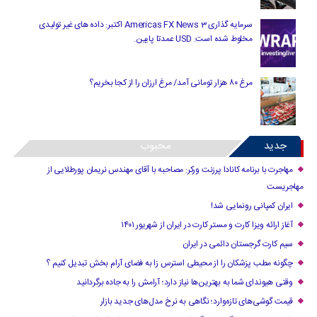
سرمایه گذاری Americas FX News 3 اکتبر: داده های غیر تولیدی
مخلوط شده است. USD عمدتا پایین.
مرغ ۸۰ هزار تومانی آمد/ مرغ ارزان را از کجا بخریم؟
جدید
محبوب
مهاجرت با برنامه کانادا پرزنت ورکر: مصاحبه با آقای مهندس نریمان پورطلایی از
مهاجریست
ایران کمپانی رونمایی شد!
آغاز ارائه ویزا کارت و مستر کارت در ایران از شهریور ۱۴۰۱
سیم کارت گرجستان دائمی در ایران
چگونه مطب پزشکان را از محیطی استرس زا به فضای آرام بخش تبدیل کنیم ؟
وقتی هیوندای شما به بهترین‌ها نیاز دارد؛ آرامش را به جاده برگردانید
قیمت گوشی‌های تازه‌وارد؛ نگاهی به نرخ مدل‌های جدید بازار