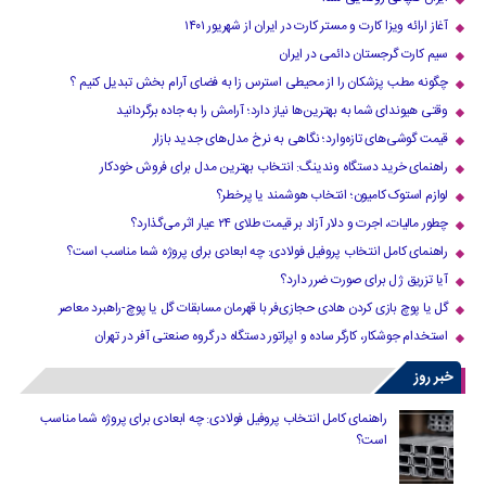
آغاز ارائه ویزا کارت و مستر کارت در ایران از شهریور ۱۴۰۱
سیم کارت گرجستان دائمی در ایران
چگونه مطب پزشکان را از محیطی استرس زا به فضای آرام بخش تبدیل کنیم ؟
وقتی هیوندای شما به بهترین‌ها نیاز دارد؛ آرامش را به جاده برگردانید
قیمت گوشی‌های تازه‌وارد؛ نگاهی به نرخ مدل‌های جدید بازار
راهنمای خرید دستگاه وندینگ: انتخاب بهترین مدل برای فروش خودکار
لوازم استوک کامیون؛ انتخاب هوشمند یا پرخطر؟
چطور مالیات، اجرت و دلار آزاد بر قیمت طلای ۲۴ عیار اثر می‌گذارد؟
راهنمای کامل انتخاب پروفیل فولادی: چه ابعادی برای پروژه شما مناسب است؟
آیا تزریق ژل برای صورت ضرر دارد​؟
گل یا پوچ بازی کردن هادی حجازی‌فر با قهرمان مسابقات گل یا پوچ-راهبرد معاصر
استخدام جوشکار، کارگر ساده و اپراتور دستگاه در گروه صنعتی آفر در تهران
خبر روز
راهنمای کامل انتخاب پروفیل فولادی: چه ابعادی برای پروژه شما مناسب
است؟