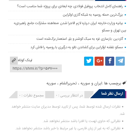
راهنمای کامل انتخاب پروفیل فولادی: چه ابعادی برای پروژه شما مناسب است؟
بزرگ‌ترین حمله روسیه به شبکه گازی اوکراین
بیانیه وزارت خارجه ایران درباره لازم‌ الاجرا شدن «معاهده مشارکت جامع راهبردی»
بین تهران و مسکو
گاردین: بازسازی غزه به سبک کوشنر و بلر، استعمار بزک‌شده است
مسکو نقشه اوکراین برای کشاندن ناتو به درگیری با روسیه را فاش کرد
لینک کوتاه
برچسب ها :
ایران و سوریه
،
تحریرالشام
،
سوریه
ارسال نظر شما
انتشار یافته : 0
در انتظار بررسی : 0
مجموع نظرات : 0
نظرات ارسال شده توسط شما، پس از تایید توسط مدیران سایت منتشر خواهد
شد.
نظراتی که حاوی تهمت یا افترا باشد منتشر نخواهد شد.
نظراتی که به غیر از زبان فارسی یا غیر مرتبط با خبر باشد منتشر نخواهد شد.