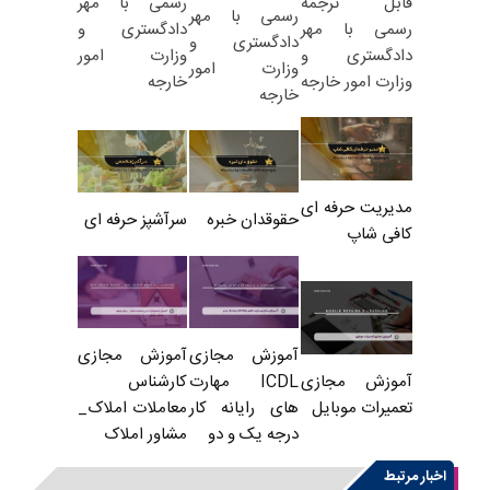
رسمی با مهر
قابل ترجمه
رسمی با مهر
دادگستری و
رسمی با مهر
دادگستری و
وزارت امور
دادگستری و
وزارت امور
خارجه
وزارت امور خارجه
خارجه
مدیریت حرفه ای
حقوقدان خبره
سرآشپز حرفه ای
کافی شاپ
آموزش مجازی
آموزش مجازی
ICDL مهارت
کارشناس
آموزش مجازی
های رایانه کار
معاملات املاک_
تعمیرات موبایل
درجه یک و دو
مشاور املاک
اخبار مرتبط