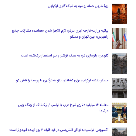
بزرگ‌ترین حمله روسیه به شبکه گازی اوکراین
بیانیه وزارت خارجه ایران درباره لازم‌ الاجرا شدن «معاهده مشارکت جامع
راهبردی» بین تهران و مسکو
گاردین: بازسازی غزه به سبک کوشنر و بلر، استعمار بزک‌شده است
مسکو نقشه اوکراین برای کشاندن ناتو به درگیری با روسیه را فاش کرد
معامله ۱۴ میلیارد دلاری شیخ عرب با ترامپ / تیک‌تاک از چنگ چین
درآمد!
آکسیوس: ترامپ به توافق آتش‌بس در غزه ظرف ۲ روز آینده امیدوار است