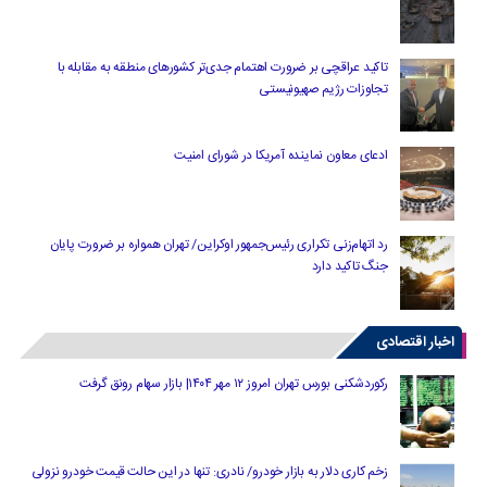
تاکید عراقچی بر ضرورت اهتمام جدی‌تر کشورهای منطقه به مقابله با
تجاوزات رژیم صهیونیستی
ادعای معاون نماینده آمریکا در شورای امنیت
رد اتهام‌زنی تکراری رئیس‌جمهور اوکراین/ تهران همواره بر ضرورت پایان
جنگ تاکید دارد
اخبار اقتصادی
رکوردشکنی بورس تهران امروز ۱۲ مهر ۱۴۰۴| بازار سهام رونق گرفت
زخم کاری دلار به بازار خودرو/ نادری: تنها در این حالت قیمت خودرو نزولی