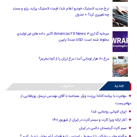
نرخ جدید لاستیک خودرو اعلام شد/ قیمت لاستیک پراید، پژو و سمند
چه تغییری کرد؟ + جدول
سرمایه گذاری Americas FX News 3 اکتبر: داده های غیر تولیدی
مخلوط شده است. USD عمدتا پایین.
مرغ ۸۰ هزار تومانی آمد/ مرغ ارزان را از کجا بخریم؟
جدید
محبوب
مهاجرت با برنامه کانادا پرزنت ورکر: مصاحبه با آقای مهندس نریمان پورطلایی از
مهاجریست
ایران کمپانی رونمایی شد!
آغاز ارائه ویزا کارت و مستر کارت در ایران از شهریور ۱۴۰۱
سیم کارت گرجستان دائمی در ایران
چگونه مطب پزشکان را از محیطی استرس زا به فضای آرام بخش تبدیل کنیم ؟