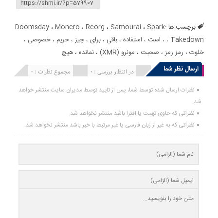
برچسب ها :
Spark
،
Samourai
،
Reorg
،
Monero
،
Doomsday
Takedown
،
،
است
،
استفاده
،
باقی
،
برای
،
چیز
،
حریم
،
خصوصی
،
خلوت
،
رمز رمز
،
صحبت
،
مونرو (XMR)
،
نمانده
،
هیچ
ارسال نظر شما
انتشار یافته : 0
در انتظار بررسی : 0
مجموع نظرات : 0
نظرات ارسال شده توسط شما، پس از تایید توسط مدیران سایت منتشر خواهد
شد.
نظراتی که حاوی تهمت یا افترا باشد منتشر نخواهد شد.
نظراتی که به غیر از زبان فارسی یا غیر مرتبط با خبر باشد منتشر نخواهد شد.