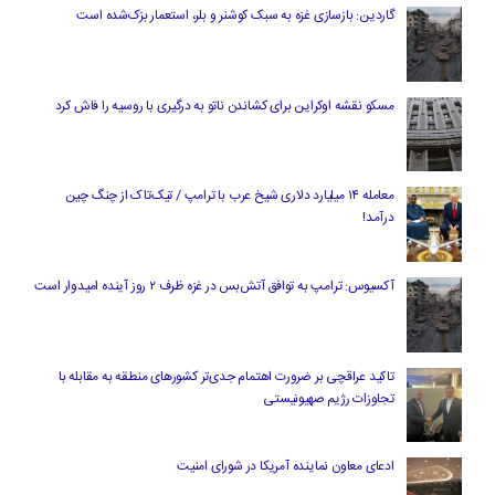
گاردین: بازسازی غزه به سبک کوشنر و بلر، استعمار بزک‌شده است
مسکو نقشه اوکراین برای کشاندن ناتو به درگیری با روسیه را فاش کرد
معامله ۱۴ میلیارد دلاری شیخ عرب با ترامپ / تیک‌تاک از چنگ چین
درآمد!
آکسیوس: ترامپ به توافق آتش‌بس در غزه ظرف ۲ روز آینده امیدوار است
تاکید عراقچی بر ضرورت اهتمام جدی‌تر کشورهای منطقه به مقابله با
تجاوزات رژیم صهیونیستی
ادعای معاون نماینده آمریکا در شورای امنیت