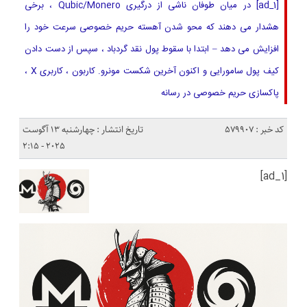
[ad_1] در میان طوفان ناشی از درگیری Qubic/Monero ، برخی
هشدار می دهند که محو شدن آهسته حریم خصوصی سرعت خود را
افزایش می دهد – ابتدا با سقوط پول نقد گردباد ، سپس از دست دادن
کیف پول سامورایی و اکنون آخرین شکست مونرو. کاربون ، کاربری X ،
پاکسازی حریم خصوصی در رسانه
کد خبر : 579907
تاریخ انتشار : چهارشنبه 13 آگوست
2025 - 2:15
[ad_1]