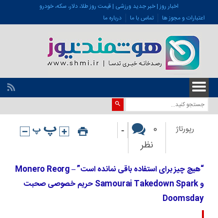
اخبار روز | خبر جدید ورزشی | قیمت روز طلا، دلار، سکه، خودرو
اعتبارات و مجوز ها
تماس با ما
درباره ما
-
0
رپورتاژ
نظر
“هیچ چیز برای استفاده باقی نمانده است” – Monero Reorg
و Samourai Takedown Spark حریم خصوصی صحبت
Doomsday