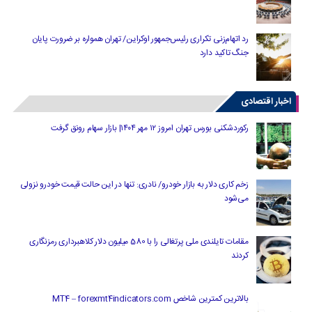
رد اتهام‌زنی تکراری رئیس‌جمهور اوکراین/ تهران همواره بر ضرورت پایان
جنگ تاکید دارد
اخبار اقتصادی
رکوردشکنی بورس تهران امروز ۱۲ مهر ۱۴۰۴| بازار سهام رونق گرفت
زخم کاری دلار به بازار خودرو/ نادری: تنها در این حالت قیمت خودرو نزولی
می‌شود
مقامات تایلندی ملی پرتغالی را با 580 میلیون دلار کلاهبرداری رمزنگاری
کردند
بالاترین کمترین شاخص MT4 – forexmt4indicators.com