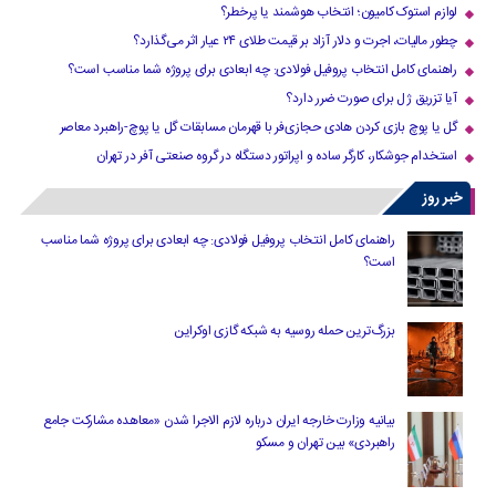
لوازم استوک کامیون؛ انتخاب هوشمند یا پرخطر؟
چطور مالیات، اجرت و دلار آزاد بر قیمت طلای ۲۴ عیار اثر می‌گذارد؟
راهنمای کامل انتخاب پروفیل فولادی: چه ابعادی برای پروژه شما مناسب است؟
آیا تزریق ژل برای صورت ضرر دارد​؟
گل یا پوچ بازی کردن هادی حجازی‌فر با قهرمان مسابقات گل یا پوچ-راهبرد معاصر
استخدام جوشکار، کارگر ساده و اپراتور دستگاه در گروه صنعتی آفر در تهران
خبر روز
راهنمای کامل انتخاب پروفیل فولادی: چه ابعادی برای پروژه شما مناسب
است؟
بزرگ‌ترین حمله روسیه به شبکه گازی اوکراین
بیانیه وزارت خارجه ایران درباره لازم‌ الاجرا شدن «معاهده مشارکت جامع
راهبردی» بین تهران و مسکو