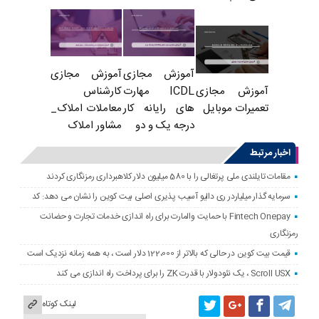
آموزش مجازی
آموزش مجازی
ICDL مهارت
کارشناس
آموزش مجازی
های رایانه کار
معاملات املاک_
تعمیرات موبایل
درجه یک و دو
مشاور املاک
اخبار مرتبط
مقامات تایلندی ملی پرتغالی را با 580 میلیون دلار کلاهبرداری رمزنگاری کردند
سرمایه گذار میلیاردر ری دالیو آسیب پذیری اصلی بیت کوین را نشان می دهد: کد
Fintech Onepay با حمایت والمارت برای راه اندازی خدمات تجارت و حضانت
رمزنگاری
قیمت بیت کوین در حالی که بالاتر از 122،000 دلار است ، به همه زمانه نزدیک است
Scroll USX ، یک نئودولار با قدرت ZK را برای پرداخت راه اندازی می کند
لینک کوتاه