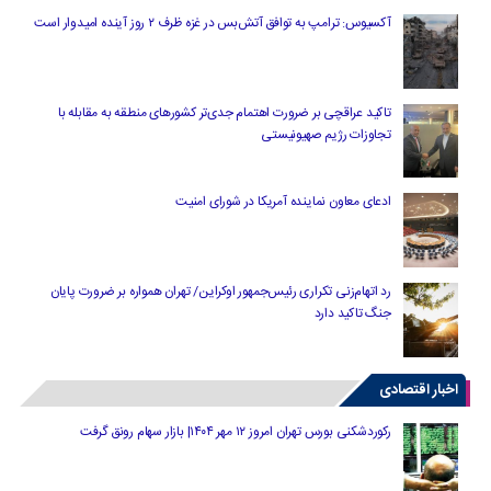
آکسیوس: ترامپ به توافق آتش‌بس در غزه ظرف ۲ روز آینده امیدوار است
تاکید عراقچی بر ضرورت اهتمام جدی‌تر کشورهای منطقه به مقابله با
تجاوزات رژیم صهیونیستی
ادعای معاون نماینده آمریکا در شورای امنیت
رد اتهام‌زنی تکراری رئیس‌جمهور اوکراین/ تهران همواره بر ضرورت پایان
جنگ تاکید دارد
اخبار اقتصادی
رکوردشکنی بورس تهران امروز ۱۲ مهر ۱۴۰۴| بازار سهام رونق گرفت