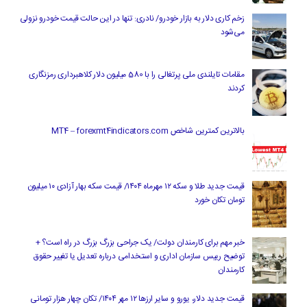
زخم کاری دلار به بازار خودرو/ نادری: تنها در این حالت قیمت خودرو نزولی
می‌شود
مقامات تایلندی ملی پرتغالی را با 580 میلیون دلار کلاهبرداری رمزنگاری
کردند
بالاترین کمترین شاخص MT4 – forexmt4indicators.com
قیمت جدید طلا و سکه ۱۲ مهرماه ۱۴۰۴/ قیمت سکه بهار آزادی ۱۰ میلیون
تومان تکان خورد
خبر مهم برای کارمندان دولت/ یک جراحی بزرگ بزرگ در راه است؟ +
توضیح رییس سازمان اداری و استخدامی درباره تعدیل یا تغییر حقوق
کارمندان
قیمت جدید دلار، یورو و سایر ارزها ۱۲ مهر ۱۴۰۴/ تکان چهار هزار تومانی