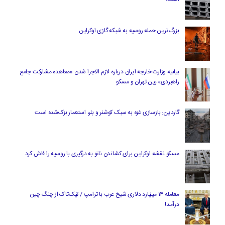
بزرگ‌ترین حمله روسیه به شبکه گازی اوکراین
بیانیه وزارت خارجه ایران درباره لازم‌ الاجرا شدن «معاهده مشارکت جامع
راهبردی» بین تهران و مسکو
گاردین: بازسازی غزه به سبک کوشنر و بلر، استعمار بزک‌شده است
مسکو نقشه اوکراین برای کشاندن ناتو به درگیری با روسیه را فاش کرد
معامله ۱۴ میلیارد دلاری شیخ عرب با ترامپ / تیک‌تاک از چنگ چین
درآمد!