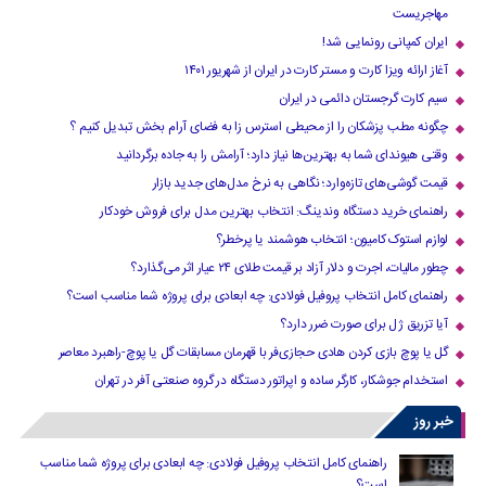
مهاجریست
ایران کمپانی رونمایی شد!
آغاز ارائه ویزا کارت و مستر کارت در ایران از شهریور ۱۴۰۱
سیم کارت گرجستان دائمی در ایران
چگونه مطب پزشکان را از محیطی استرس زا به فضای آرام بخش تبدیل کنیم ؟
وقتی هیوندای شما به بهترین‌ها نیاز دارد؛ آرامش را به جاده برگردانید
قیمت گوشی‌های تازه‌وارد؛ نگاهی به نرخ مدل‌های جدید بازار
راهنمای خرید دستگاه وندینگ: انتخاب بهترین مدل برای فروش خودکار
لوازم استوک کامیون؛ انتخاب هوشمند یا پرخطر؟
چطور مالیات، اجرت و دلار آزاد بر قیمت طلای ۲۴ عیار اثر می‌گذارد؟
راهنمای کامل انتخاب پروفیل فولادی: چه ابعادی برای پروژه شما مناسب است؟
آیا تزریق ژل برای صورت ضرر دارد​؟
گل یا پوچ بازی کردن هادی حجازی‌فر با قهرمان مسابقات گل یا پوچ-راهبرد معاصر
استخدام جوشکار، کارگر ساده و اپراتور دستگاه در گروه صنعتی آفر در تهران
خبر روز
راهنمای کامل انتخاب پروفیل فولادی: چه ابعادی برای پروژه شما مناسب
است؟