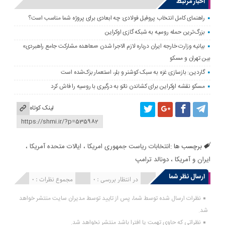
اخبار مرتبط
راهنمای کامل انتخاب پروفیل فولادی: چه ابعادی برای پروژه شما مناسب است؟
بزرگ‌ترین حمله روسیه به شبکه گازی اوکراین
بیانیه وزارت خارجه ایران درباره لازم‌ الاجرا شدن «معاهده مشارکت جامع راهبردی»
بین تهران و مسکو
گاردین: بازسازی غزه به سبک کوشنر و بلر، استعمار بزک‌شده است
مسکو نقشه اوکراین برای کشاندن ناتو به درگیری با روسیه را فاش کرد
لینک کوتاه
برچسب ها :
انتخابات ریاست جمهوری امریکا
،
ایالات متحده آمریکا
،
ایران و آمریکا
،
دونالد ترامپ
ارسال نظر شما
انتشار یافته : 0
در انتظار بررسی : 0
مجموع نظرات : 0
نظرات ارسال شده توسط شما، پس از تایید توسط مدیران سایت منتشر خواهد
شد.
نظراتی که حاوی تهمت یا افترا باشد منتشر نخواهد شد.