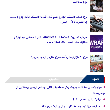
یورو ثبت شد
نرخ جدید لاستیک خودرو اعلام شد/ قیمت لاستیک پراید، پژو و سمند
چه تغییری کرد؟ + جدول
سرمایه گذاری Americas FX News 3 اکتبر: داده های غیر تولیدی
مخلوط شده است. USD عمدتا پایین.
مرغ ۸۰ هزار تومانی آمد/ مرغ ارزان را از کجا بخریم؟
جدید
محبوب
مهاجرت با برنامه کانادا پرزنت ورکر: مصاحبه با آقای مهندس نریمان پورطلایی از
مهاجریست
ایران کمپانی رونمایی شد!
آغاز ارائه ویزا کارت و مستر کارت در ایران از شهریور ۱۴۰۱