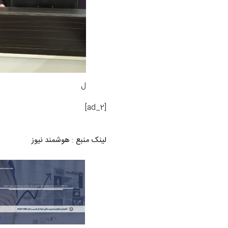
ل
[ad_2]
لینک منبع
:
هوشمند نیوز