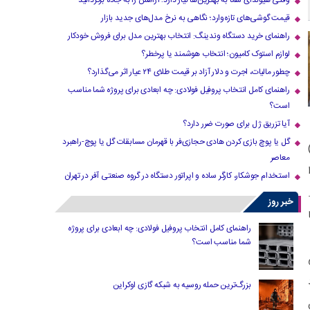
وقتی هیوندای شما به بهترین‌ها نیاز دارد؛ آرامش را به جاده برگردانید
قیمت گوشی‌های تازه‌وارد؛ نگاهی به نرخ مدل‌های جدید بازار
راهنمای خرید دستگاه وندینگ: انتخاب بهترین مدل برای فروش خودکار
لوازم استوک کامیون؛ انتخاب هوشمند یا پرخطر؟
چطور مالیات، اجرت و دلار آزاد بر قیمت طلای ۲۴ عیار اثر می‌گذارد؟
راهنمای کامل انتخاب پروفیل فولادی: چه ابعادی برای پروژه شما مناسب
است؟
آیا تزریق ژل برای صورت ضرر دارد​؟
گل یا پوچ بازی کردن هادی حجازی‌فر با قهرمان مسابقات گل یا پوچ-راهبرد
معاصر
استخدام جوشکار، کارگر ساده و اپراتور دستگاه در گروه صنعتی آفر در تهران
خبر روز
راهنمای کامل انتخاب پروفیل فولادی: چه ابعادی برای پروژه
شما مناسب است؟
بزرگ‌ترین حمله روسیه به شبکه گازی اوکراین