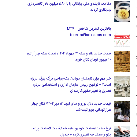
مقامات تایلندی ملی پرتغالی را با 580 میلیون دلار کلاهبرداری
رمزنگاری کردند
بالاترین کمترین شاخص MT4 –
forexmt4indicators.com
قیمت جدید طلا و سکه ۱۲ مهرماه ۱۴۰۴/ قیمت سکه بهار آزادی
۱۰ میلیون تومان تکان خورد
خبر مهم برای کارمندان دولت/ یک جراحی بزرگ بزرگ در راه
است؟ + توضیح رییس سازمان اداری و استخدامی درباره
تعدیل یا تغییر حقوق کارمندان
قیمت جدید دلار، یورو و سایر ارزها ۱۲ مهر ۱۴۰۴/ تکان چهار
هزار تومانی یورو ثبت شد
نرخ جدید لاستیک خودرو اعلام شد/ قیمت لاستیک پراید،
پژو و سمند چه تغییری کرد؟ + جدول