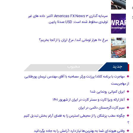
سرمایه گذاری Americas FX News 3 اکتبر: داده های غیر
تولیدی مخلوط شده است. USD عمدتا پایین.
مرغ ۸۰ هزار تومانی آمد/ مرغ ارزان را از کجا بخریم؟
جدید
محبوب
مهاجرت با برنامه کانادا پرزنت ورکر: مصاحبه با آقای مهندس نریمان پورطلایی
از مهاجریست
ایران کمپانی رونمایی شد!
آغاز ارائه ویزا کارت و مستر کارت در ایران از شهریور ۱۴۰۱
سیم کارت گرجستان دائمی در ایران
چگونه مطب پزشکان را از محیطی استرس زا به فضای آرام بخش تبدیل کنیم
؟
وقتی هیوندای شما به بهترین‌ها نیاز دارد؛ آرامش را به جاده برگردانید