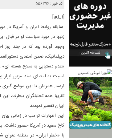
کد خبر : 556396
[ad_1]
سابقه روابط ایران و آمریکا در د
زنیها در مورد سیاست او در قبال ایر
وجود آورده بود که در چند روز ا
دیپلماتیک، ضمن امضای دستورالعمل 
«عدم دستیابی به سلاح هسته ای» عن
نسبت به امضای سند مزبور ابراز بی
نرسد. همزمان با این موضع گیری ها،
تقریبا همه تحلیلگران بیطرف، این ا
ایران تفسیر نمودند.
این اظهارات ترامپ در زمانی بیان 
کاخ سفید در آمریکا حضور داشت. یک
با «خطر ایران» در منطقه عنوان ش