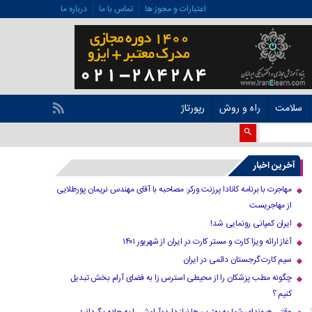
اعتبارات و مجوز ها
تماس با ما
درباره ما
سلامت
راه و روش
رپورتاژ
آخرین اخبار
مهاجرت با برنامه کانادا پرزنت ورکر: مصاحبه با آقای مهندس نریمان پورطلایی
از مهاجریست
ایران کمپانی رونمایی شد!
آغاز ارائه ویزا کارت و مستر کارت در ایران از شهریور ۱۴۰۱
سیم کارت گرجستان دائمی در ایران
چگونه مطب پزشکان را از محیطی استرس زا به فضای آرام بخش تبدیل
کنیم ؟