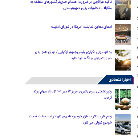
تاکید عراقچی بر ضرورت اهتمام جدی‌تر کشورهای منطقه به
مقابله با تجاوزات رژیم صهیونیستی
ادعای معاون نماینده آمریکا در شورای امنیت
رد اتهام‌زنی تکراری رئیس‌جمهور اوکراین/ تهران همواره بر
ضرورت پایان جنگ تاکید دارد
اخبار اقتصادی
رکوردشکنی بورس تهران امروز ۱۲ مهر ۱۴۰۴| بازار سهام رونق
گرفت
زخم کاری دلار به بازار خودرو/ نادری: تنها در این حالت قیمت
خودرو نزولی می‌شود