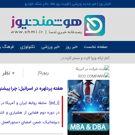
اخبار روز | خبر جدید ورزشی | قیمت روز طلا، دلار، سکه، خودرو
صفحه نخست
خبر روز
خبر ورزشی
تکنولوژی
فرهنگ و 
آغاز ارائه ویزا کارت و مستر کارت در ایران از شهریور ۱_
0 نظر
رپورتاژ
هفته پردلهره در اسرائیل: چرا پیش
[ad_1] سابقه روابط ایران و آمری
در دوره دوم فضایی از هشیاری و انت
دیپلماتیک، ضمن امضای دستورالعمل ف