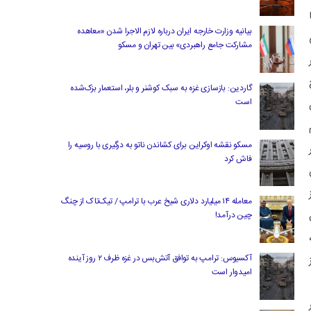
بیانیه وزارت خارجه ایران درباره لازم‌ الاجرا شدن «معاهده
مشارکت جامع راهبردی» بین تهران و مسکو
گاردین: بازسازی غزه به سبک کوشنر و بلر، استعمار بزک‌شده
است
مسکو نقشه اوکراین برای کشاندن ناتو به درگیری با روسیه را
فاش کرد
معامله ۱۴ میلیارد دلاری شیخ عرب با ترامپ / تیک‌تاک از چنگ
چین درآمد!
آکسیوس: ترامپ به توافق آتش‌بس در غزه ظرف ۲ روز آینده
امیدوار است