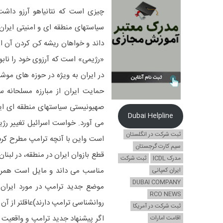
چیزی است که نتانیاهو آرزو داشت.
سیاستهای منطقه ای و امنیتی ایران
داند و خواهان ریشه کن کردن آن اس
«رژیمی» است که آرزوی خود را ناب
در ایران به ویژه در حوزه های موش
حمایت ایران از مبارزه مسلحانه 
صهیونیستی سیاستهای منطقه ای ایر
Dubai Helpline
می آورد. خواست اسرائیل تغییر رژیم
ثبت شرکت در انگلستان
است واین با آنچه ترامپ مطرح کرده
سیم کارت گرجستان
قطع بازوان ایران در منطقه، در لبن
مدرک ICDL
ثبت شرکت
مناسب می داند و مایل است همراهی
ایران کمپانی
DUBAI COMPANY
موضع جدید ترامپ در مورد ایران ر
RCO NEWS
روانشناسی ترامپ دارند)عاقلتر از آن
ثبت شرکت در آمریکا
اگر پیشنهاد جدید ترامپ و واقعیت 
اقامت امارات