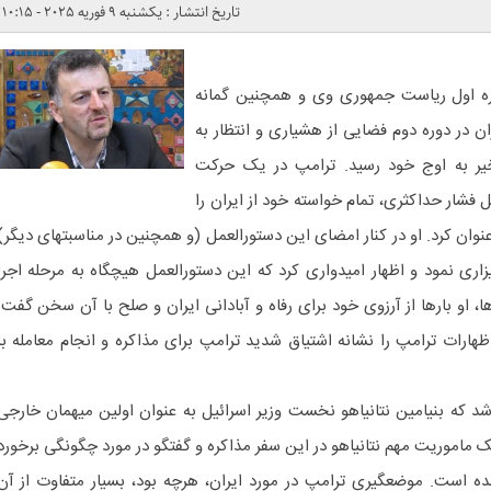
تاریخ انتشار : یکشنبه 9 فوریه 2025 - 10:15
وره اول ریاست جمهوری وی و همچنین گمانه
ان در دوره دوم فضایی از هشیاری و انتظار به
خیر به اوج خود رسید. ترامپ در یک حرکت
فشار حداکثری، تمام خواسته خود از ایران را
وان کرد. او در کنار امضای این دستورالعمل (و همچنین در مناسبتهای دیگر)
زاری نمود و اظهار امیدواری کرد که این دستورالعمل هیچگاه به مرحله اجرا
 او بارها از آرزوی خود برای رفاه و آبادانی ایران و صلح با آن سخن گفت.
ظهارات ترامپ را نشانه اشتیاق شدید ترامپ برای مذاکره و انجام معامله با
شد که بنیامین نتانیاهو نخست وزیر اسرائیل به عنوان اولین میهمان خارجی
 ماموریت مهم نتانیاهو در این سفر مذاکره و گفتگو در مورد چگونگی برخورد
ده است. موضعگیری ترامپ در مورد ایران، هرچه بود، بسیار متفاوت از آن