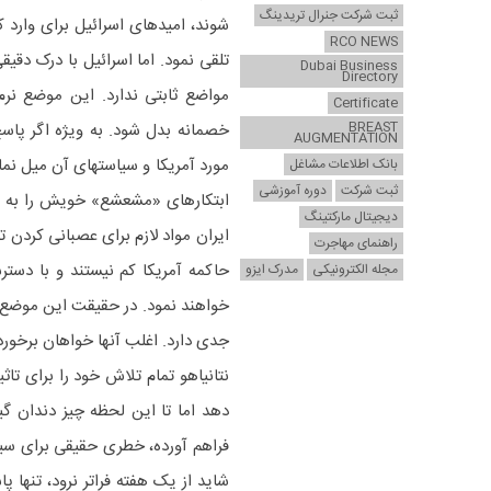
ثبت شرکت جنرال تریدینگ
شوند، امیدهای اسرائیل برای وارد کر
RCO NEWS
تلقی نمود. اما اسرائیل با درک دق
Dubai Business
Directory
مواضع ثابتی ندارد. این موضع نر
Certificate
BREAST
خصمانه بدل شود. به ویژه اگر پاسخ
AUGMENTATION
مورد آمریکا و سیاستهای آن میل ن
بانک اطلاعات مشاغل
ثبت شرکت
دوره آموزشی
ابتکارهای «مشعشع» خویش را به آس
دیجیتال مارکتینگ
ایران مواد لازم برای عصبانی کردن 
راهنمای مهاجرت
حاکمه آمریکا کم نیستند و با دست
مجله الکترونیکی
مدرک ایزو
خواهند نمود. در حقیقت این موضع نر
جدی دارد. اغلب آنها خواهان برخور
نتانیاهو تمام تلاش خود را برای تاثی
دهد اما تا این لحظه چیز دندان گی
فراهم آورده، خطری حقیقی برای سیا
شاید از یک هفته فراتر نرود، تنها 