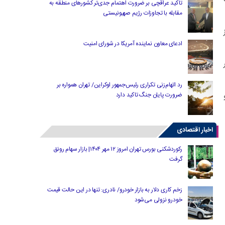
تاکید عراقچی بر ضرورت اهتمام جدی‌تر کشورهای منطقه به
مقابله با تجاوزات رژیم صهیونیستی
ادعای معاون نماینده آمریکا در شورای امنیت
رد اتهام‌زنی تکراری رئیس‌جمهور اوکراین/ تهران همواره بر
ضرورت پایان جنگ تاکید دارد
اخبار اقتصادی
رکوردشکنی بورس تهران امروز ۱۲ مهر ۱۴۰۴| بازار سهام رونق
گرفت
زخم کاری دلار به بازار خودرو/ نادری: تنها در این حالت قیمت
خودرو نزولی می‌شود