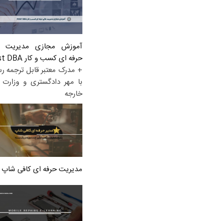
آموزش مجازی مدیریت ع
حرفه ای کسب و کار Post DBA
+ مدرک معتبر قابل ترجمه ر
با مهر دادگستری و وزارت ا
خارجه
مدیریت حرفه ای کافی شاپ