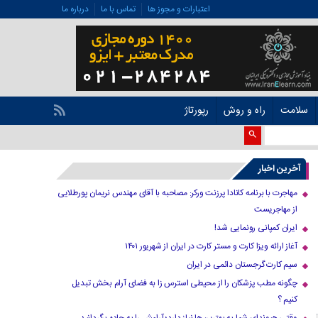
اعتبارات و مجوز ها
تماس با ما
درباره ما
سلامت
راه و روش
رپورتاژ
آخرین اخبار
مهاجرت با برنامه کانادا پرزنت ورکر: مصاحبه با آقای مهندس نریمان پورطلایی
از مهاجریست
ایران کمپانی رونمایی شد!
آغاز ارائه ویزا کارت و مستر کارت در ایران از شهریور ۱۴۰۱
سیم کارت گرجستان دائمی در ایران
چگونه مطب پزشکان را از محیطی استرس زا به فضای آرام بخش تبدیل
کنیم ؟