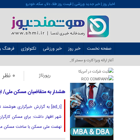
اخبار روز | خبر جدید ورزشی | قیمت روز طلا، دلار، سکه، خودرو
صفحه نخست
خبر روز
خبر ورزشی
تکنولوژی
فرهنگ و 
آغاز ارائه ویزا کارت و مستر کارت در ایران _
0 نظر
رپورتاژ
هشدار به متقاضیان مسکن ملی/ ا
[ad_1] به گزارش خبرگزاری هوشم
شهر اظهار داشت: برای مسکن کارگران
نهضت ملی مسکن با ساخت مسکن مهر م