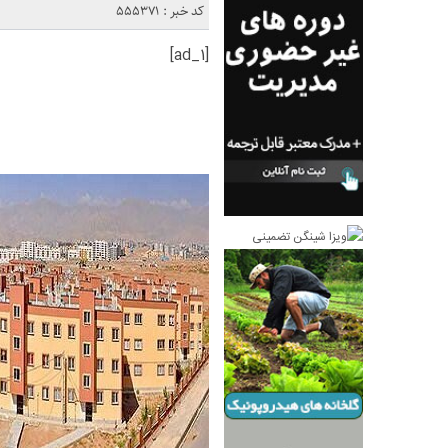
کد خبر : 555371
[ad_1]