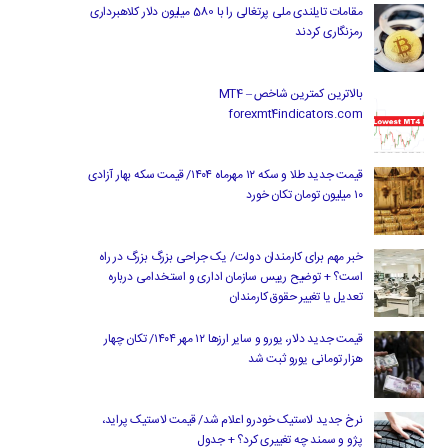
مقامات تایلندی ملی پرتغالی را با 580 میلیون دلار کلاهبرداری
رمزنگاری کردند
بالاترین کمترین شاخص MT4 –
forexmt4indicators.com
قیمت جدید طلا و سکه ۱۲ مهرماه ۱۴۰۴/ قیمت سکه بهار آزادی
۱۰ میلیون تومان تکان خورد
خبر مهم برای کارمندان دولت/ یک جراحی بزرگ بزرگ در راه
است؟ + توضیح رییس سازمان اداری و استخدامی درباره
تعدیل یا تغییر حقوق کارمندان
قیمت جدید دلار، یورو و سایر ارزها ۱۲ مهر ۱۴۰۴/ تکان چهار
هزار تومانی یورو ثبت شد
نرخ جدید لاستیک خودرو اعلام شد/ قیمت لاستیک پراید،
پژو و سمند چه تغییری کرد؟ + جدول