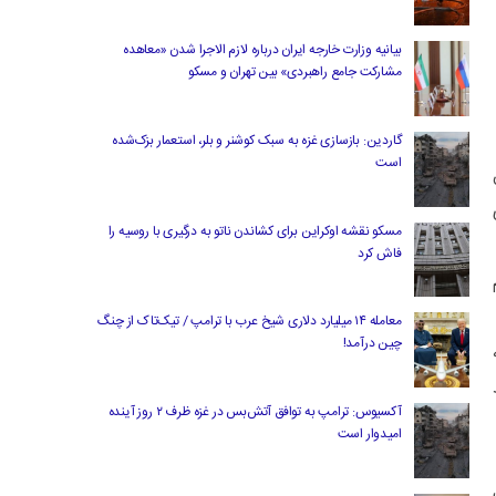
بیانیه وزارت خارجه ایران درباره لازم‌ الاجرا شدن «معاهده
مشارکت جامع راهبردی» بین تهران و مسکو
گاردین: بازسازی غزه به سبک کوشنر و بلر، استعمار بزک‌شده
است
مسکو نقشه اوکراین برای کشاندن ناتو به درگیری با روسیه را
فاش کرد
معامله ۱۴ میلیارد دلاری شیخ عرب با ترامپ / تیک‌تاک از چنگ
چین درآمد!
آکسیوس: ترامپ به توافق آتش‌بس در غزه ظرف ۲ روز آینده
امیدوار است