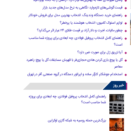
وقتی هیوندای شما به بهترین‌ها نیاز دارد؛ آرامش را به جاده برگردانید
قیمت گوشی‌های تازه‌وارد؛ نگاهی به نرخ مدل‌های جدید بازار
راهنمای خرید دستگاه وندینگ: انتخاب بهترین مدل برای فروش خودکار
لوازم استوک کامیون؛ انتخاب هوشمند یا پرخطر؟
چطور مالیات، اجرت و دلار آزاد بر قیمت طلای ۲۴ عیار اثر می‌گذارد؟
راهنمای کامل انتخاب پروفیل فولادی: چه ابعادی برای پروژه شما مناسب
است؟
آیا تزریق ژل برای صورت ضرر دارد​؟
گل یا پوچ بازی کردن هادی حجازی‌فر با قهرمان مسابقات گل یا پوچ-راهبرد
معاصر
استخدام جوشکار، کارگر ساده و اپراتور دستگاه در گروه صنعتی آفر در تهران
خبر روز
راهنمای کامل انتخاب پروفیل فولادی: چه ابعادی برای پروژه
شما مناسب است؟
بزرگ‌ترین حمله روسیه به شبکه گازی اوکراین