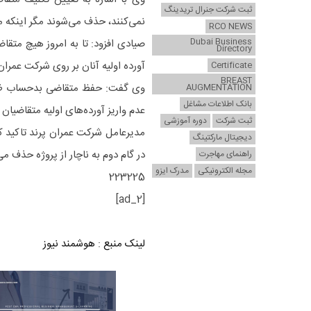
ثبت شرکت جنرال تریدینگ
نمی‌کنند، حذف می‌شوند مگر اینکه م
RCO NEWS
Dubai Business
صیادی افزود: تا به امروز هیچ متق
Directory
آورده اولیه آنان بر روی شرکت عمران
Certificate
BREAST
وی گفت: حفظ متقاضی بدحساب ظلم د
AUGMENTATION
بانک اطلاعات مشاغل
عدم واریز آورده‌های اولیه متقاضیا
ثبت شرکت
دوره آموزشی
مدیرعامل شرکت عمران پرند تاکید کر
دیجیتال مارکتینگ
در گام دوم به ناچار از پروژه حذف می
راهنمای مهاجرت
مجله الکترونیکی
مدرک ایزو
223225
[ad_2]
لینک منبع
:
هوشمند نیوز