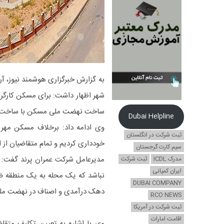
به گزارش خبرگزاری هوشمند نیوز، 
شهر اظهار داشت: برای مسکن کارگرا
ساخت نهضت ملی مسکن با ساخت 
Dubai Helpline
وی ادامه داد: برخلاف مسکن مهر
ثبت شرکت در انگلستان
خودداری کردیم و تمام متقاضیان از
سیم کارت گرجستان
مدیرعامل شرکت عمران پرند گفت: ه
مدرک ICDL
ثبت شرکت
ایران کمپانی
نباشد که یک محله به یک منطقه ضع
DUBAI COMPANY
دهک درآمدی و اصناف در نهضت ملی 
RCO NEWS
ثبت شرکت در آمریکا
اقامت امارات
وی با اشاره به تعیین تکلیف متقاض