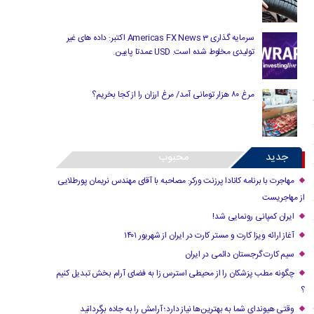
سرمایه گذاری Americas FX News 3 اکتبر: داده های غیر
تولیدی مخلوط شده است. USD عمدتا پایین.
مرغ ۸۰ هزار تومانی آمد/ مرغ ارزان را از کجا بخریم؟
جدید
محبوب
مهاجرت با برنامه کانادا پرزنت ورکر: مصاحبه با آقای مهندس نریمان پورطلایی
از مهاجریست
ایران کمپانی رونمایی شد!
آغاز ارائه ویزا کارت و مستر کارت در ایران از شهریور ۱۴۰۱
سیم کارت گرجستان دائمی در ایران
چگونه مطب پزشکان را از محیطی استرس زا به فضای آرام بخش تبدیل کنیم
؟
وقتی هیوندای شما به بهترین‌ها نیاز دارد؛ آرامش را به جاده برگردانید