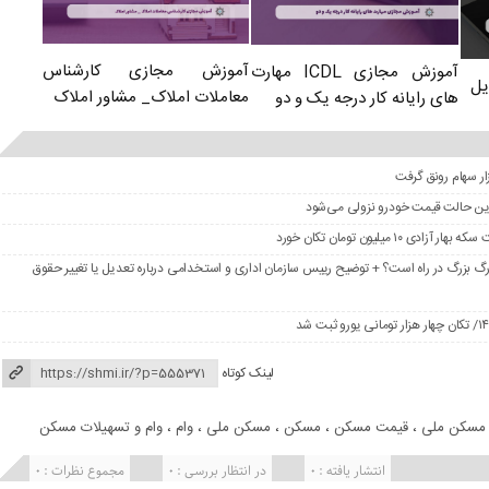
آموزش مجازی کارشناس
آموزش مجازی ICDL مهارت
یل
معاملات املاک_ مشاور املاک
های رایانه کار درجه یک و دو
در این حالت قیمت خودرو نزولی می‌شود
گ بزرگ در راه است؟ + توضیح رییس سازمان اداری و استخدامی درباره تعدیل یا تغییر حقوق
لینک کوتاه
مسکن ملی
،
قیمت مسکن
،
مسکن
،
مسکن ملی
،
وام
،
وام و تسهیلات مسکن
انتشار یافته : 0
در انتظار بررسی : 0
مجموع نظرات : 0