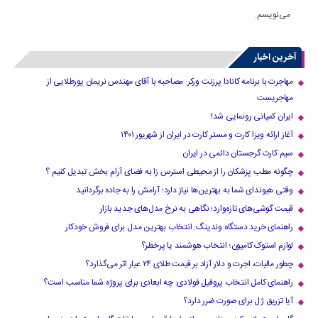
می‌نویسم.
آخرین اخبار
مهاجرت با برنامه کانادا پرزنت ورکر: مصاحبه با آقای مهندس نریمان پورطلایی از
مهاجریست
ایران کمپانی رونمایی شد!
آغاز ارائه ویزا کارت و مستر کارت در ایران از شهریور ۱۴۰۱
سیم کارت گرجستان دائمی در ایران
چگونه مطب پزشکان را از محیطی استرس زا به فضای آرام بخش تبدیل کنیم ؟
وقتی هیوندای شما به بهترین‌ها نیاز دارد؛ آرامش را به جاده برگردانید
قیمت گوشی‌های تازه‌وارد؛ نگاهی به نرخ مدل‌های جدید بازار
راهنمای خرید دستگاه وندینگ: انتخاب بهترین مدل برای فروش خودکار
لوازم استوک کامیون؛ انتخاب هوشمند یا پرخطر؟
چطور مالیات، اجرت و دلار آزاد بر قیمت طلای ۲۴ عیار اثر می‌گذارد؟
راهنمای کامل انتخاب پروفیل فولادی: چه ابعادی برای پروژه شما مناسب است؟
آیا تزریق ژل برای صورت ضرر دارد​؟