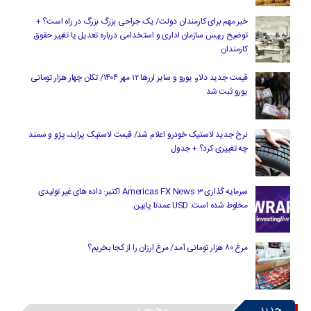
خبر مهم برای کارمندان دولت/ یک جراحی بزرگ بزرگ در راه است؟ +
توضیح رییس سازمان اداری و استخدامی درباره تعدیل یا تغییر حقوق
کارمندان
قیمت جدید دلار، یورو و سایر ارزها ۱۲ مهر ۱۴۰۴/ تکان چهار هزار تومانی
یورو ثبت شد
نرخ جدید لاستیک خودرو اعلام شد/ قیمت لاستیک پراید، پژو و سمند
چه تغییری کرد؟ + جدول
سرمایه گذاری Americas FX News 3 اکتبر: داده های غیر تولیدی
مخلوط شده است. USD عمدتا پایین.
مرغ ۸۰ هزار تومانی آمد/ مرغ ارزان را از کجا بخریم؟
جدید
محبوب