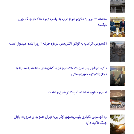
معامله ۱۴ میلیارد دلاری شیخ عرب با ترامپ / تیک‌تاک از چنگ چین
درآمد!
آکسیوس: ترامپ به توافق آتش‌بس در غزه ظرف ۲ روز آینده امیدوار است
تاکید عراقچی بر ضرورت اهتمام جدی‌تر کشورهای منطقه به مقابله با
تجاوزات رژیم صهیونیستی
ادعای معاون نماینده آمریکا در شورای امنیت
رد اتهام‌زنی تکراری رئیس‌جمهور اوکراین/ تهران همواره بر ضرورت پایان
جنگ تاکید دارد