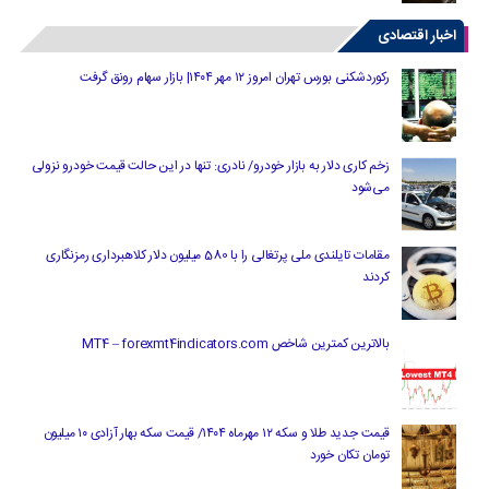
اخبار اقتصادی
رکوردشکنی بورس تهران امروز ۱۲ مهر ۱۴۰۴| بازار سهام رونق گرفت
زخم کاری دلار به بازار خودرو/ نادری: تنها در این حالت قیمت خودرو نزولی
می‌شود
مقامات تایلندی ملی پرتغالی را با 580 میلیون دلار کلاهبرداری رمزنگاری
کردند
بالاترین کمترین شاخص MT4 – forexmt4indicators.com
قیمت جدید طلا و سکه ۱۲ مهرماه ۱۴۰۴/ قیمت سکه بهار آزادی ۱۰ میلیون
تومان تکان خورد