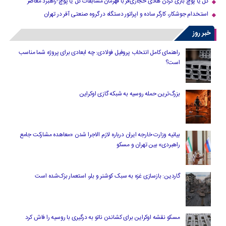
گل یا پوچ بازی کردن هادی حجازی‌فر با قهرمان مسابقات گل یا پوچ-راهبرد معاصر
استخدام جوشکار، کارگر ساده و اپراتور دستگاه در گروه صنعتی آفر در تهران
خبر روز
راهنمای کامل انتخاب پروفیل فولادی: چه ابعادی برای پروژه شما مناسب
است؟
بزرگ‌ترین حمله روسیه به شبکه گازی اوکراین
بیانیه وزارت خارجه ایران درباره لازم‌ الاجرا شدن «معاهده مشارکت جامع
راهبردی» بین تهران و مسکو
گاردین: بازسازی غزه به سبک کوشنر و بلر، استعمار بزک‌شده است
مسکو نقشه اوکراین برای کشاندن ناتو به درگیری با روسیه را فاش کرد