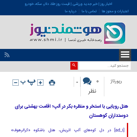
اخبار روز | خبر جدید ورزشی | قیمت روز طلا، دلار، سکه، خودرو
اعتبارات و مجوز ها
تماس با ما
درباره ما
-
0
رپورتاژ
نظر
هتل رویایی با استخر و منظره بکر در آلپ؛ اقامت بهشتی برای
دوستداران کوهستان
[ad_1] در دل کوه‌های آلپ اتریش، هتل باشکوه «کرالرهوف»