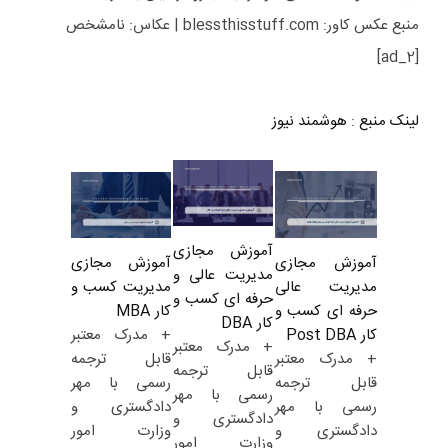
منبع عکس کاور: blessthisstuff.com | عکاس: نامشخص
[ad_2]
لینک منبع
:
هوشمند نیوز
آموزش مجازی
آموزش مجازی
آموزش مجازی
مدیریت عالی و
مدیریت کسب و
مدیریت عالی
حرفه ای کسب و
کار MBA
حرفه ای کسب و
کار DBA
+ مدرک معتبر
کار Post DBA
+ مدرک معتبر
قابل ترجمه
+ مدرک معتبر
قابل ترجمه
رسمی با مهر
قابل ترجمه
رسمی با مهر
دادگستری و
رسمی با مهر
دادگستری و
وزارت امور
دادگستری و
وزارت امور