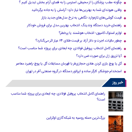
چگونه مطب پزشکان را از محیطی استرس زا به فضای آرام بخش تبدیل کنیم ؟
وقتی هیوندای شما به بهترین‌ها نیاز دارد؛ آرامش را به جاده برگردانید
قیمت گوشی‌های تازه‌وارد؛ نگاهی به نرخ مدل‌های جدید بازار
راهنمای خرید دستگاه وندینگ: انتخاب بهترین مدل برای فروش خودکار
لوازم استوک کامیون؛ انتخاب هوشمند یا پرخطر؟
چطور مالیات، اجرت و دلار آزاد بر قیمت طلای ۲۴ عیار اثر می‌گذارد؟
راهنمای کامل انتخاب پروفیل فولادی: چه ابعادی برای پروژه شما مناسب است؟
آیا تزریق ژل برای صورت ضرر دارد​؟
گل یا پوچ بازی کردن هادی حجازی‌فر با قهرمان مسابقات گل یا پوچ-راهبرد معاصر
استخدام جوشکار، کارگر ساده و اپراتور دستگاه در گروه صنعتی آفر در تهران
خبر روز
راهنمای کامل انتخاب پروفیل فولادی: چه ابعادی برای پروژه شما مناسب
است؟
بزرگ‌ترین حمله روسیه به شبکه گازی اوکراین