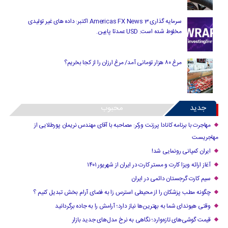
سرمایه گذاری Americas FX News 3 اکتبر: داده های غیر تولیدی
مخلوط شده است. USD عمدتا پایین.
مرغ ۸۰ هزار تومانی آمد/ مرغ ارزان را از کجا بخریم؟
جدید
محبوب
مهاجرت با برنامه کانادا پرزنت ورکر: مصاحبه با آقای مهندس نریمان پورطلایی از
مهاجریست
ایران کمپانی رونمایی شد!
آغاز ارائه ویزا کارت و مستر کارت در ایران از شهریور ۱۴۰۱
سیم کارت گرجستان دائمی در ایران
چگونه مطب پزشکان را از محیطی استرس زا به فضای آرام بخش تبدیل کنیم ؟
وقتی هیوندای شما به بهترین‌ها نیاز دارد؛ آرامش را به جاده برگردانید
قیمت گوشی‌های تازه‌وارد؛ نگاهی به نرخ مدل‌های جدید بازار