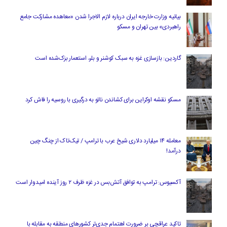
بیانیه وزارت خارجه ایران درباره لازم‌ الاجرا شدن «معاهده مشارکت جامع
راهبردی» بین تهران و مسکو
گاردین: بازسازی غزه به سبک کوشنر و بلر، استعمار بزک‌شده است
مسکو نقشه اوکراین برای کشاندن ناتو به درگیری با روسیه را فاش کرد
معامله ۱۴ میلیارد دلاری شیخ عرب با ترامپ / تیک‌تاک از چنگ چین
درآمد!
آکسیوس: ترامپ به توافق آتش‌بس در غزه ظرف ۲ روز آینده امیدوار است
تاکید عراقچی بر ضرورت اهتمام جدی‌تر کشورهای منطقه به مقابله با