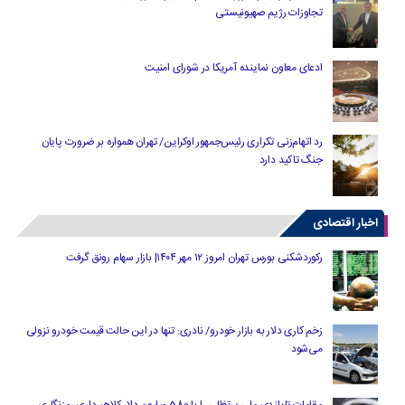
تجاوزات رژیم صهیونیستی
ادعای معاون نماینده آمریکا در شورای امنیت
رد اتهام‌زنی تکراری رئیس‌جمهور اوکراین/ تهران همواره بر ضرورت پایان
جنگ تاکید دارد
اخبار اقتصادی
رکوردشکنی بورس تهران امروز ۱۲ مهر ۱۴۰۴| بازار سهام رونق گرفت
زخم کاری دلار به بازار خودرو/ نادری: تنها در این حالت قیمت خودرو نزولی
می‌شود
مقامات تایلندی ملی پرتغالی را با 580 میلیون دلار کلاهبرداری رمزنگاری