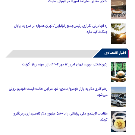
ادعای معاون نماینده آمریکا در شورای امنیت
رد اتهام‌زنی تکراری رئیس‌جمهور اوکراین/ تهران همواره بر ضرورت پایان
جنگ تاکید دارد
اخبار اقتصادی
رکوردشکنی بورس تهران امروز ۱۲ مهر ۱۴۰۴| بازار سهام رونق گرفت
زخم کاری دلار به بازار خودرو/ نادری: تنها در این حالت قیمت خودرو نزولی
می‌شود
مقامات تایلندی ملی پرتغالی را با 580 میلیون دلار کلاهبرداری رمزنگاری
کردند