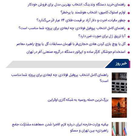
راهنمای خرید دستگاه وندینگ: انتخاب بهترین مدل برای فروش خودکار
لوازم استوک کامیون؛ انتخاب هوشمند یا پرخطر؟
چطور مالیات، اجرت و دلار آزاد بر قیمت طلای ۲۴ عیار اثر می‌گذارد؟
راهنمای کامل انتخاب پروفیل فولادی: چه ابعادی برای پروژه شما مناسب است؟
آیا تزریق ژل برای صورت ضرر دارد​؟
گل یا پوچ بازی کردن هادی حجازی‌فر با قهرمان مسابقات گل یا پوچ-راهبرد معاصر
استخدام جوشکار، کارگر ساده و اپراتور دستگاه در گروه صنعتی آفر در تهران
خبر روز
راهنمای کامل انتخاب پروفیل فولادی: چه ابعادی برای پروژه شما مناسب
است؟
بزرگ‌ترین حمله روسیه به شبکه گازی اوکراین
بیانیه وزارت خارجه ایران درباره لازم‌ الاجرا شدن «معاهده مشارکت جامع
راهبردی» بین تهران و مسکو