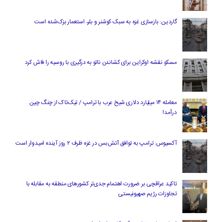
گاردین: بازسازی غزه به سبک کوشنر و بلر، استعمار بزک‌شده است
مسکو نقشه اوکراین برای کشاندن ناتو به درگیری با روسیه را فاش کرد
معامله ۱۴ میلیارد دلاری شیخ عرب با ترامپ / تیک‌تاک از چنگ چین
درآمد!
آکسیوس: ترامپ به توافق آتش‌بس در غزه ظرف ۲ روز آینده امیدوار است
تاکید عراقچی بر ضرورت اهتمام جدی‌تر کشورهای منطقه به مقابله با
تجاوزات رژیم صهیونیستی