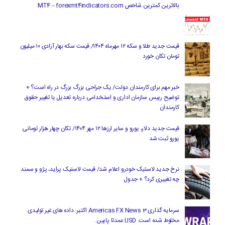
بالاترین کمترین شاخص MT4 – forexmt4indicators.com
قیمت جدید طلا و سکه ۱۲ مهرماه ۱۴۰۴/ قیمت سکه بهار آزادی ۱۰ میلیون
تومان تکان خورد
خبر مهم برای کارمندان دولت/ یک جراحی بزرگ بزرگ در راه است؟ +
توضیح رییس سازمان اداری و استخدامی درباره تعدیل یا تغییر حقوق
کارمندان
قیمت جدید دلار، یورو و سایر ارزها ۱۲ مهر ۱۴۰۴/ تکان چهار هزار تومانی
یورو ثبت شد
نرخ جدید لاستیک خودرو اعلام شد/ قیمت لاستیک پراید، پژو و سمند
چه تغییری کرد؟ + جدول
سرمایه گذاری Americas FX News 3 اکتبر: داده های غیر تولیدی
مخلوط شده است. USD عمدتا پایین.