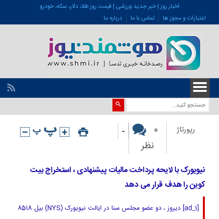
اخبار روز | خبر جدید ورزشی | قیمت روز طلا، دلار، سکه، خودرو
اعتبارات و مجوز ها
تماس با ما
درباره ما
-
0
رپورتاژ
نظر
نیویورک با لایحه پرداخت مالیات پیشنهادی ، استخراج بیت
کوین را هدف قرار می دهد
[ad_1] دیروز ، دو عضو مجلس سنا در ایالت نیویورک (NYS) بیل 8518