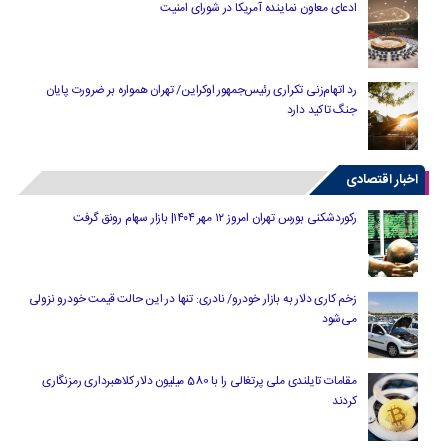
ادعای معاون نماینده آمریکا در شورای امنیت
رد اتهام‌زنی تکراری رئیس‌جمهور اوکراین/ تهران همواره بر ضرورت پایان
جنگ تاکید دارد
اخبار اقتصادی
رکوردشکنی بورس تهران امروز ۱۲ مهر ۱۴۰۴| بازار سهام رونق گرفت
زخم کاری دلار به بازار خودرو/ نادری: تنها در این حالت قیمت خودرو نزولی
می‌شود
مقامات تایلندی ملی پرتغالی را با 580 میلیون دلار کلاهبرداری رمزنگاری
کردند