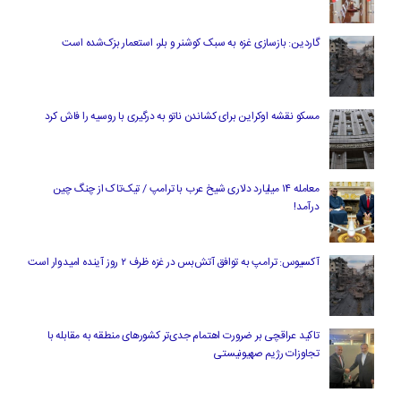
گاردین: بازسازی غزه به سبک کوشنر و بلر، استعمار بزک‌شده است
مسکو نقشه اوکراین برای کشاندن ناتو به درگیری با روسیه را فاش کرد
معامله ۱۴ میلیارد دلاری شیخ عرب با ترامپ / تیک‌تاک از چنگ چین
درآمد!
آکسیوس: ترامپ به توافق آتش‌بس در غزه ظرف ۲ روز آینده امیدوار است
تاکید عراقچی بر ضرورت اهتمام جدی‌تر کشورهای منطقه به مقابله با
تجاوزات رژیم صهیونیستی