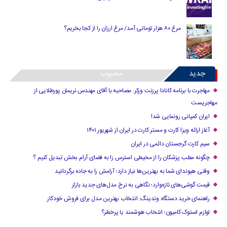
مرغ ۸۰ هزار تومانی آمد/ مرغ ارزان را از کجا بخریم؟
جدید
محبوب
مهاجرت با برنامه کانادا پرزنت ورکر: مصاحبه با آقای مهندس نریمان پورطلایی از
مهاجریست
ایران کمپانی رونمایی شد!
آغاز ارائه ویزا کارت و مستر کارت در ایران از شهریور ۱۴۰۱
سیم کارت گرجستان دائمی در ایران
چگونه مطب پزشکان را از محیطی استرس زا به فضای آرام بخش تبدیل کنیم ؟
وقتی هیوندای شما به بهترین‌ها نیاز دارد؛ آرامش را به جاده برگردانید
قیمت گوشی‌های تازه‌وارد؛ نگاهی به نرخ مدل‌های جدید بازار
راهنمای خرید دستگاه وندینگ: انتخاب بهترین مدل برای فروش خودکار
لوازم استوک کامیون؛ انتخاب هوشمند یا پرخطر؟