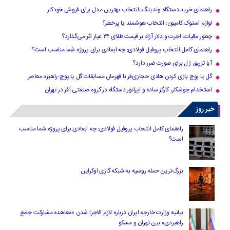
راهنمای خرید دستگاه وندینگ: انتخاب بهترین مدل برای فروش خودکار
لوازم استوک کامیون؛ انتخاب هوشمند یا پرخطر؟
چطور مالیات، اجرت و دلار آزاد بر قیمت طلای ۲۴ عیار اثر می‌گذارد؟
راهنمای کامل انتخاب پروفیل فولادی: چه ابعادی برای پروژه شما مناسب است؟
آیا تزریق ژل برای صورت ضرر دارد​؟
گل یا پوچ بازی کردن هادی حجازی‌فر با قهرمان مسابقات گل یا پوچ-راهبرد معاصر
استخدام جوشکار، کارگر ساده و اپراتور دستگاه در گروه صنعتی آفر در تهران
خبر روز
راهنمای کامل انتخاب پروفیل فولادی: چه ابعادی برای پروژه شما مناسب
است؟
بزرگ‌ترین حمله روسیه به شبکه گازی اوکراین
بیانیه وزارت خارجه ایران درباره لازم‌ الاجرا شدن «معاهده مشارکت جامع
راهبردی» بین تهران و مسکو