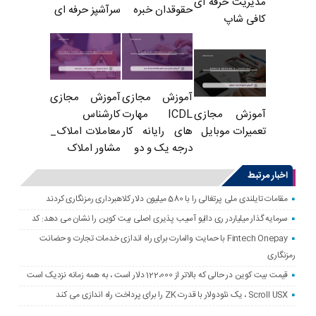
مدیریت حرفه ای
حقوقدان خبره
سرآشپز حرفه ای
کافی شاپ
آموزش مجازی
آموزش مجازی
ICDL مهارت
کارشناس
آموزش مجازی
های رایانه کار
معاملات املاک_
تعمیرات موبایل
درجه یک و دو
مشاور املاک
اخبار مرتبط
مقامات تایلندی ملی پرتغالی را با 580 میلیون دلار کلاهبرداری رمزنگاری کردند
سرمایه گذار میلیاردر ری دالیو آسیب پذیری اصلی بیت کوین را نشان می دهد: کد
Fintech Onepay با حمایت والمارت برای راه اندازی خدمات تجارت و حضانت
رمزنگاری
قیمت بیت کوین در حالی که بالاتر از 122،000 دلار است ، به همه زمانه نزدیک است
Scroll USX ، یک نئودولار با قدرت ZK را برای پرداخت راه اندازی می کند