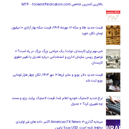
بالاترین کمترین شاخص MT4 – forexmt4indicators.com
قیمت جدید طلا و سکه ۱۲ مهرماه ۱۴۰۴/ قیمت سکه بهار آزادی ۱۰ میلیون
تومان تکان خورد
خبر مهم برای کارمندان دولت/ یک جراحی بزرگ بزرگ در راه است؟ +
توضیح رییس سازمان اداری و استخدامی درباره تعدیل یا تغییر حقوق
کارمندان
قیمت جدید دلار، یورو و سایر ارزها ۱۲ مهر ۱۴۰۴/ تکان چهار هزار تومانی
یورو ثبت شد
نرخ جدید لاستیک خودرو اعلام شد/ قیمت لاستیک پراید، پژو و سمند
چه تغییری کرد؟ + جدول
سرمایه گذاری Americas FX News 3 اکتبر: داده های غیر تولیدی
مخلوط شده است. USD عمدتا پایین.