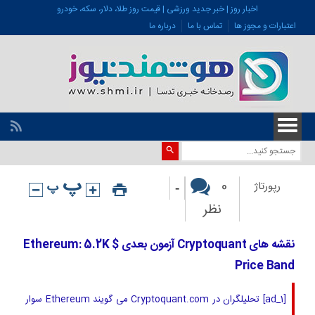
اخبار روز | خبر جدید ورزشی | قیمت روز طلا، دلار، سکه، خودرو
اعتبارات و مجوز ها
تماس با ما
درباره ما
-
0
رپورتاژ
نظر
نقشه های Cryptoquant آزمون بعدی Ethereum: 5.2K $
Price Band
[ad_1] تحلیلگران در Cryptoquant.com می گویند Ethereum سوار