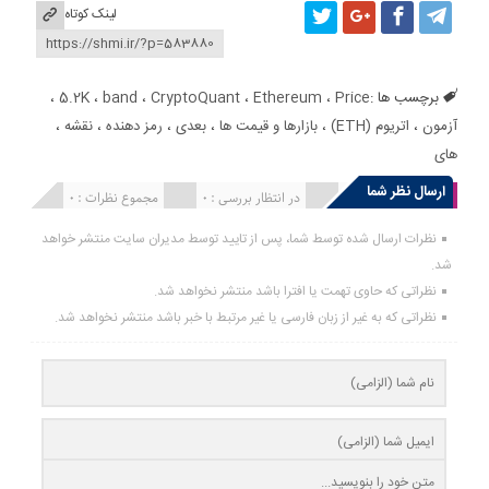
لینک کوتاه
برچسب ها :
Price
،
Ethereum
،
CryptoQuant
،
band
،
5.2K
،
آزمون
،
اتریوم (ETH)
،
بازارها و قیمت ها
،
بعدی
،
رمز دهنده
،
نقشه
،
های
ارسال نظر شما
انتشار یافته : 0
در انتظار بررسی : 0
مجموع نظرات : 0
نظرات ارسال شده توسط شما، پس از تایید توسط مدیران سایت منتشر خواهد
شد.
نظراتی که حاوی تهمت یا افترا باشد منتشر نخواهد شد.
نظراتی که به غیر از زبان فارسی یا غیر مرتبط با خبر باشد منتشر نخواهد شد.