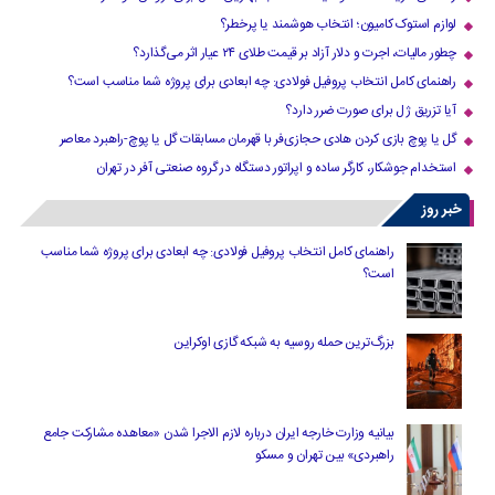
لوازم استوک کامیون؛ انتخاب هوشمند یا پرخطر؟
چطور مالیات، اجرت و دلار آزاد بر قیمت طلای ۲۴ عیار اثر می‌گذارد؟
راهنمای کامل انتخاب پروفیل فولادی: چه ابعادی برای پروژه شما مناسب است؟
آیا تزریق ژل برای صورت ضرر دارد​؟
گل یا پوچ بازی کردن هادی حجازی‌فر با قهرمان مسابقات گل یا پوچ-راهبرد معاصر
استخدام جوشکار، کارگر ساده و اپراتور دستگاه در گروه صنعتی آفر در تهران
خبر روز
راهنمای کامل انتخاب پروفیل فولادی: چه ابعادی برای پروژه شما مناسب
است؟
بزرگ‌ترین حمله روسیه به شبکه گازی اوکراین
بیانیه وزارت خارجه ایران درباره لازم‌ الاجرا شدن «معاهده مشارکت جامع
راهبردی» بین تهران و مسکو