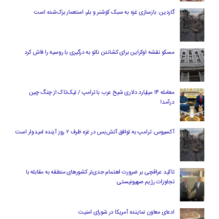
گاردین: بازسازی غزه به سبک کوشنر و بلر، استعمار بزک‌شده است
مسکو نقشه اوکراین برای کشاندن ناتو به درگیری با روسیه را فاش کرد
معامله ۱۴ میلیارد دلاری شیخ عرب با ترامپ / تیک‌تاک از چنگ چین
درآمد!
آکسیوس: ترامپ به توافق آتش‌بس در غزه ظرف ۲ روز آینده امیدوار است
تاکید عراقچی بر ضرورت اهتمام جدی‌تر کشورهای منطقه به مقابله با
تجاوزات رژیم صهیونیستی
ادعای معاون نماینده آمریکا در شورای امنیت