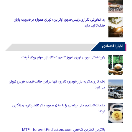
رد اتهام‌زنی تکراری رئیس‌جمهور اوکراین/ تهران همواره بر ضرورت پایان
جنگ تاکید دارد
اخبار اقتصادی
رکوردشکنی بورس تهران امروز ۱۲ مهر ۱۴۰۴| بازار سهام رونق گرفت
زخم کاری دلار به بازار خودرو/ نادری: تنها در این حالت قیمت خودرو نزولی
می‌شود
مقامات تایلندی ملی پرتغالی را با 580 میلیون دلار کلاهبرداری رمزنگاری
کردند
بالاترین کمترین شاخص MT4 – forexmt4indicators.com