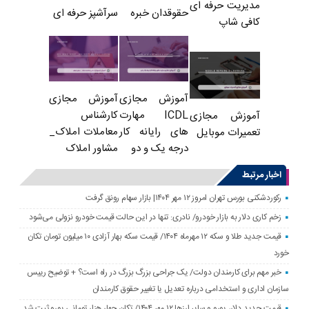
مدیریت حرفه ای
حقوقدان خبره
سرآشپز حرفه ای
کافی شاپ
آموزش مجازی
آموزش مجازی
ICDL مهارت
کارشناس
آموزش مجازی
های رایانه کار
معاملات املاک_
تعمیرات موبایل
درجه یک و دو
مشاور املاک
اخبار مرتبط
رکوردشکنی بورس تهران امروز ۱۲ مهر ۱۴۰۴| بازار سهام رونق گرفت
زخم کاری دلار به بازار خودرو/ نادری: تنها در این حالت قیمت خودرو نزولی می‌شود
قیمت جدید طلا و سکه ۱۲ مهرماه ۱۴۰۴/ قیمت سکه بهار آزادی ۱۰ میلیون تومان تکان
خورد
خبر مهم برای کارمندان دولت/ یک جراحی بزرگ بزرگ در راه است؟ + توضیح رییس
سازمان اداری و استخدامی درباره تعدیل یا تغییر حقوق کارمندان
قیمت جدید دلار، یورو و سایر ارزها ۱۲ مهر ۱۴۰۴/ تکان چهار هزار تومانی یورو ثبت شد