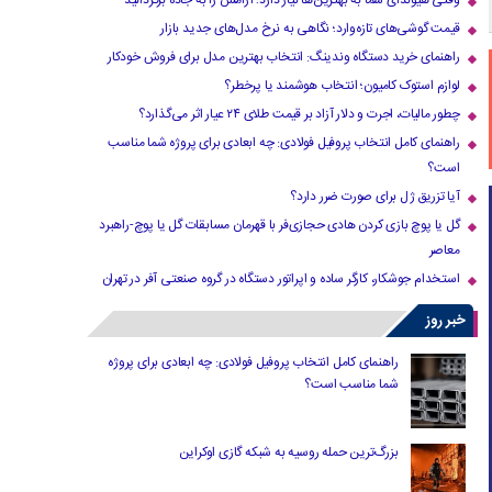
وقتی هیوندای شما به بهترین‌ها نیاز دارد؛ آرامش را به جاده برگردانید
قیمت گوشی‌های تازه‌وارد؛ نگاهی به نرخ مدل‌های جدید بازار
راهنمای خرید دستگاه وندینگ: انتخاب بهترین مدل برای فروش خودکار
لوازم استوک کامیون؛ انتخاب هوشمند یا پرخطر؟
چطور مالیات، اجرت و دلار آزاد بر قیمت طلای ۲۴ عیار اثر می‌گذارد؟
راهنمای کامل انتخاب پروفیل فولادی: چه ابعادی برای پروژه شما مناسب
است؟
آیا تزریق ژل برای صورت ضرر دارد​؟
گل یا پوچ بازی کردن هادی حجازی‌فر با قهرمان مسابقات گل یا پوچ-راهبرد
معاصر
استخدام جوشکار، کارگر ساده و اپراتور دستگاه در گروه صنعتی آفر در تهران
خبر روز
راهنمای کامل انتخاب پروفیل فولادی: چه ابعادی برای پروژه
شما مناسب است؟
بزرگ‌ترین حمله روسیه به شبکه گازی اوکراین