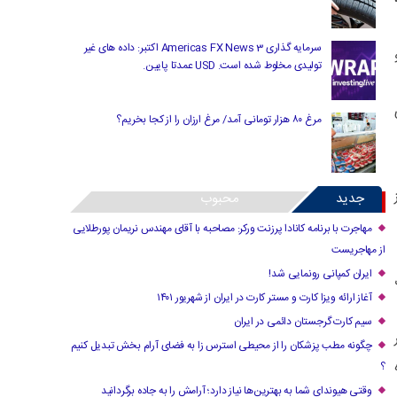
سرمایه گذاری Americas FX News 3 اکتبر: داده های غیر
تولیدی مخلوط شده است. USD عمدتا پایین.
مرغ ۸۰ هزار تومانی آمد/ مرغ ارزان را از کجا بخریم؟
جدید
محبوب
مهاجرت با برنامه کانادا پرزنت ورکر: مصاحبه با آقای مهندس نریمان پورطلایی
از مهاجریست
ایران کمپانی رونمایی شد!
آغاز ارائه ویزا کارت و مستر کارت در ایران از شهریور ۱۴۰۱
سیم کارت گرجستان دائمی در ایران
چگونه مطب پزشکان را از محیطی استرس زا به فضای آرام بخش تبدیل کنیم
؟
وقتی هیوندای شما به بهترین‌ها نیاز دارد؛ آرامش را به جاده برگردانید