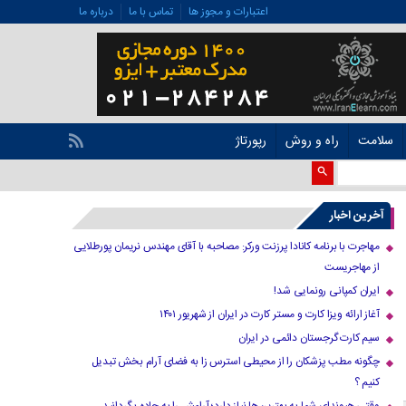
اعتبارات و مجوز ها
تماس با ما
درباره ما
سلامت
راه و روش
رپورتاژ
آخرین اخبار
مهاجرت با برنامه کانادا پرزنت ورکر: مصاحبه با آقای مهندس نریمان پورطلایی
از مهاجریست
ایران کمپانی رونمایی شد!
آغاز ارائه ویزا کارت و مستر کارت در ایران از شهریور ۱۴۰۱
سیم کارت گرجستان دائمی در ایران
چگونه مطب پزشکان را از محیطی استرس زا به فضای آرام بخش تبدیل
کنیم ؟