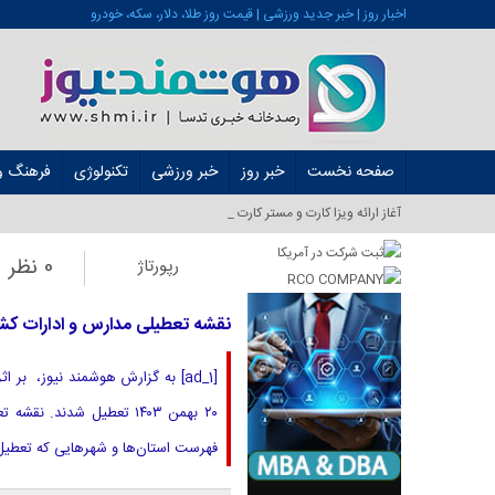
اخبار روز | خبر جدید ورزشی | قیمت روز طلا، دلار، سکه، خودرو
صفحه نخست
خبر روز
خبر ورزشی
تکنولوژی
فرهنگ و 
آغاز ارائه ویزا کارت و مستر کارت در ایران از شهریو_
0 نظر
رپورتاژ
نقشه تعطیلی مدارس و ادارات کشور در روز شنبه ۲۰ 
[ad_1] به گزارش هوشمند نیوز، بر
فهرست استان‌ها و شهر‌هایی که تعطیل 