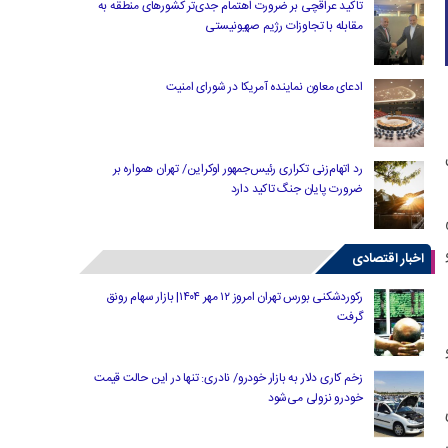
تاکید عراقچی بر ضرورت اهتمام جدی‌تر کشورهای منطقه به
مقابله با تجاوزات رژیم صهیونیستی
ادعای معاون نماینده آمریکا در شورای امنیت
عطیل
رد اتهام‌زنی تکراری رئیس‌جمهور اوکراین/ تهران همواره بر
ضرورت پایان جنگ تاکید دارد
اخبار اقتصادی
رکوردشکنی بورس تهران امروز ۱۲ مهر ۱۴۰۴| بازار سهام رونق
گرفت
زخم کاری دلار به بازار خودرو/ نادری: تنها در این حالت قیمت
خودرو نزولی می‌شود
ش