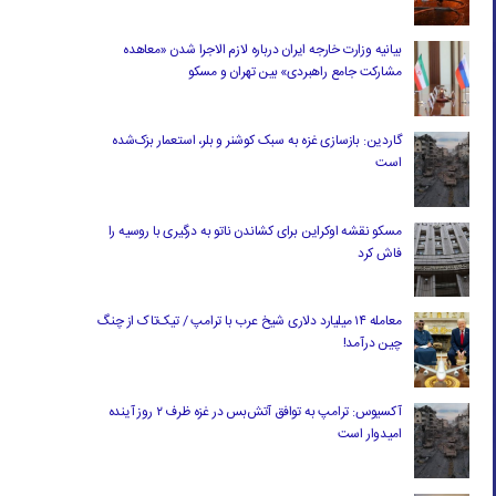
بیانیه وزارت خارجه ایران درباره لازم‌ الاجرا شدن «معاهده
مشارکت جامع راهبردی» بین تهران و مسکو
گاردین: بازسازی غزه به سبک کوشنر و بلر، استعمار بزک‌شده
است
مسکو نقشه اوکراین برای کشاندن ناتو به درگیری با روسیه را
فاش کرد
معامله ۱۴ میلیارد دلاری شیخ عرب با ترامپ / تیک‌تاک از چنگ
چین درآمد!
آکسیوس: ترامپ به توافق آتش‌بس در غزه ظرف ۲ روز آینده
امیدوار است